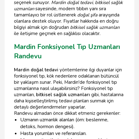
seçenek sunuyor.
Mardin doğal tedavi
,
bitkisel sağlık
uzmanları
sayesinde, modern tıbbın yanı sıra
tamamlayıcı bir rol üstlenerek
doğal şifa
arayışında
olanlara destek oluyor. Fiyatlar hakkında en doğru
bilgiyi almak için doğrudan
bitkisel sağlık uzmanları
ile iletişime geçmek en sağlıklısı olacaktır.
Mardin Fonksiyonel Tıp Uzmanları
Randevu
Mardin doğal tedavi
yöntemlerine ilgi duyanlar için
fonksiyonel tıp, kök nedenlere odaklanan bütüncül
bir yaklaşım sunar. Peki, Mardin'de fonksiyonel tıp
uzmanlarına nasıl ulaşabilirsiniz? Fonksiyonel tıp
uzmanları,
bitkisel sağlık uzmanları
gibi, hastalarına
daha kişiselleştirilmiş tedavi planları sunmak için
detaylı değerlendirmeler yaparlar.
Randevu almadan önce dikkat etmeniz gerekenler:
Uzmanın uzmanlık alanları (örn: beslenme,
detoks, hormon dengesi).
Hasta yorumları ve referansları.