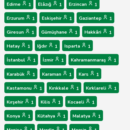
Edirne
Elâzığ
Erzincan
1
1
1
Erzurum
Eskişehir
Gaziantep
1
1
1
Giresun
Gümüşhane
Hakkâri
1
1
1
Hatay
Iğdır
Isparta
1
1
1
İstanbul
İzmir
Kahramanmaraş
1
1
1
Karabük
Karaman
Kars
1
1
1
Kastamonu
Kırıkkale
Kırklareli
1
1
1
Kırşehir
Kilis
Kocaeli
1
1
1
Konya
Kütahya
Malatya
1
1
1