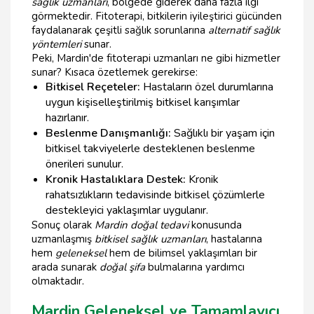
sağlık uzmanları
, bölgede giderek daha fazla ilgi
görmektedir. Fitoterapi, bitkilerin iyileştirici gücünden
faydalanarak çeşitli sağlık sorunlarına
alternatif sağlık
yöntemleri
sunar.
Peki, Mardin'de fitoterapi uzmanları ne gibi hizmetler
sunar? Kısaca özetlemek gerekirse:
Bitkisel Reçeteler:
Hastaların özel durumlarına
uygun kişiselleştirilmiş bitkisel karışımlar
hazırlanır.
Beslenme Danışmanlığı:
Sağlıklı bir yaşam için
bitkisel takviyelerle desteklenen beslenme
önerileri sunulur.
Kronik Hastalıklara Destek:
Kronik
rahatsızlıkların tedavisinde bitkisel çözümlerle
destekleyici yaklaşımlar uygulanır.
Sonuç olarak
Mardin doğal tedavi
konusunda
uzmanlaşmış
bitkisel sağlık uzmanları
, hastalarına
hem
geleneksel
hem de bilimsel yaklaşımları bir
arada sunarak
doğal şifa
bulmalarına yardımcı
olmaktadır.
Mardin Geleneksel ve Tamamlayıcı