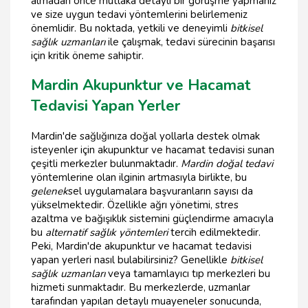
almadan önce mutlaka detaylı bir görüşme yapmanız
ve size uygun tedavi yöntemlerini belirlemeniz
önemlidir. Bu noktada, yetkili ve deneyimli
bitkisel
sağlık uzmanları
ile çalışmak, tedavi sürecinin başarısı
için kritik öneme sahiptir.
Mardin Akupunktur ve Hacamat
Tedavisi Yapan Yerler
Mardin'de sağlığınıza doğal yollarla destek olmak
isteyenler için akupunktur ve hacamat tedavisi sunan
çeşitli merkezler bulunmaktadır.
Mardin doğal tedavi
yöntemlerine olan ilginin artmasıyla birlikte, bu
gelenek
sel uygulamalara başvuranların sayısı da
yükselmektedir. Özellikle ağrı yönetimi, stres
azaltma ve bağışıklık sistemini güçlendirme amacıyla
bu
alternatif sağlık yöntemleri
tercih edilmektedir.
Peki, Mardin'de akupunktur ve hacamat tedavisi
yapan yerleri nasıl bulabilirsiniz? Genellikle
bitkisel
sağlık uzmanları
veya tamamlayıcı tıp merkezleri bu
hizmeti sunmaktadır. Bu merkezlerde, uzmanlar
tarafından yapılan detaylı muayeneler sonucunda,