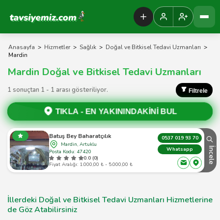
Tavsiyemiz Anasayfa
Anasayfa
>
Hizmetler
>
Sağlık
>
Doğal ve Bitkisel Tedavi Uzmanları
>
Mardin
Mardin Doğal ve Bitkisel Tedavi Uzmanları
1 sonuçtan 1 - 1 arası gösteriliyor.
Filtrele
TIKLA -
EN YAKININDAKİNİ BUL
Batuş Bey Baharatçılık
0537 019 93 70
Mardin, Artuklu
İncele
Whatsapp
Posta Kodu: 47420
0.0 (0)
Fiyat Aralığı: 1.000,00 ₺ - 5.000,00 ₺
İllerdeki Doğal ve Bitkisel Tedavi Uzmanları Hizmetlerine
de Göz Atabilirsiniz