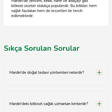
Mardin'de zencefil, kekik, nane ve adaçayı gibi
bitkisel ürünler oldukça popülerdir. Bu bitkiler, hem
sağlık faydaları hem de lezzetleri ile tercih
edilmektedir.
Sıkça Sorulan Sorular
Mardin'de doğal tedavi yöntemleri nelerdir?
Mardin'de bitkisel tedavi, akupunktur, aromaterapi ve
masaj gibi doğal tedavi yöntemleri bulunmaktadır.
Mardin'deki bitkisel sağlık uzmanları kimlerdir?