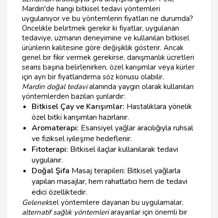
Mardin'de hangi bitkisel tedavi yöntemleri
uygulanıyor ve bu yöntemlerin fiyatları ne durumda?
Öncelikle belirtmek gerekir ki fiyatlar, uygulanan
tedaviye, uzmanın deneyimine ve kullanılan bitkisel
ürünlerin kalitesine göre değişiklik gösterir. Ancak
genel bir fikir vermek gerekirse, danışmanlık ücretleri
seans başına belirlenirken, özel karışımlar veya kürler
için ayrı bir fiyatlandırma söz konusu olabilir.
Mardin doğal tedavi
alanında yaygın olarak kullanılan
yöntemlerden bazıları şunlardır:
Bitkisel Çay ve Karışımlar:
Hastalıklara yönelik
özel bitki karışımları hazırlanır.
Aromaterapi:
Esansiyel yağlar aracılığıyla ruhsal
ve fiziksel iyileşme hedeflenir.
Fitoterapi:
Bitkisel ilaçlar kullanılarak tedavi
uygulanır.
Doğal Şifa
Masaj terapileri: Bitkisel yağlarla
yapılan masajlar, hem rahatlatıcı hem de tedavi
edici özelliktedir.
Gelenek
sel yöntemlere dayanan bu uygulamalar,
alternatif sağlık yöntemleri
arayanlar için önemli bir