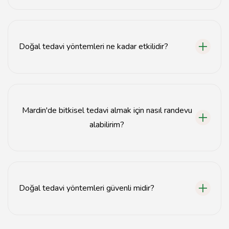
Mardin'deki bitkisel sağlık uzmanları, doğal tedavi
alanında eğitim almış ve deneyim sahibi
profesyonellerdir.
Doğal tedavi yöntemleri ne kadar etkilidir?
Doğal tedavi yöntemleri, bireylerin sağlık durumuna
bağlı olarak değişkenlik gösterebilir, ancak birçok kişi
için olumlu sonuçlar vermektedir.
Mardin'de bitkisel tedavi almak için nasıl randevu
alabilirim?
Mardin'deki bitkisel tedavi uzmanları ile iletişime
geçerek telefon veya online platformlar üzerinden
randevu alabilirsiniz.
Doğal tedavi yöntemleri güvenli midir?
Doğal tedavi yöntemleri genellikle güvenli olsa da,