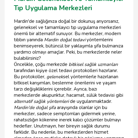
Tıp Uygulama Merkezleri
Mardin'de sağlığınıza doğal bir dokunuş arıyorsanız,
geleneksel ve tamamlayıcı tıp uygulama merkezleri
önemli bir alternatif sunuyor. Bu merkezler, modern
tıbbın yanında
Mardin doğal tedavi
yöntemlerini
benimseyerek, bütüncül bir yaklaşımla şifa bulmanıza
yardımcı olmayı amaçlar. Peki, bu merkezlerde neler
bulabilirsiniz?
Öncelikle, çoğu merkezde
bitkisel sağlık uzmanları
tarafından kişiye özel tedavi protokolleri hazırlanır.
Bu protokoller,
gelenek
sel yöntemlerle hazırlanan
bitkisel karışımları, beslenme önerilerini ve yaşam
tarzı değişikliklerini içerebilir. Ayrıca, bazı
merkezlerde akupunktur, hacamat, sülük tedavisi gibi
alternatif sağlık yöntemleri
de uygulanmaktadır.
Mardin'de doğal şifa
arayışında olanlar için bu
merkezler, sadece semptomları gidermek yerine,
rahatsızlığın kökenine inerek kalıcı çözümler bulmayı
hedefler. Unutmayın, her bireyin sağlık durumu
farklıdır. Bu nedenle, bu merkezlerden hizmet