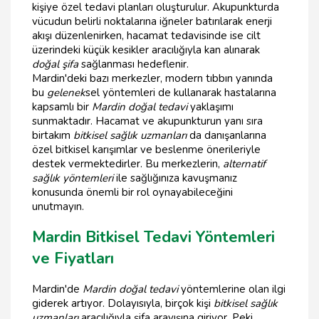
kişiye özel tedavi planları oluşturulur. Akupunkturda
vücudun belirli noktalarına iğneler batırılarak enerji
akışı düzenlenirken, hacamat tedavisinde ise cilt
üzerindeki küçük kesikler aracılığıyla kan alınarak
doğal şifa
sağlanması hedeflenir.
Mardin'deki bazı merkezler, modern tıbbın yanında
bu
gelenek
sel yöntemleri de kullanarak hastalarına
kapsamlı bir
Mardin doğal tedavi
yaklaşımı
sunmaktadır. Hacamat ve akupunkturun yanı sıra
birtakım
bitkisel sağlık uzmanları
da danışanlarına
özel bitkisel karışımlar ve beslenme önerileriyle
destek vermektedirler. Bu merkezlerin,
alternatif
sağlık yöntemleri
ile sağlığınıza kavuşmanız
konusunda önemli bir rol oynayabileceğini
unutmayın.
Mardin Bitkisel Tedavi Yöntemleri
ve Fiyatları
Mardin'de
Mardin doğal tedavi
yöntemlerine olan ilgi
giderek artıyor. Dolayısıyla, birçok kişi
bitkisel sağlık
uzmanları
aracılığıyla şifa arayışına giriyor. Peki,