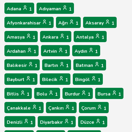
Adana
Adıyaman
1
1
Afyonkarahisar
Ağrı
Aksaray
1
1
1
Amasya
Ankara
Antalya
1
1
1
Ardahan
Artvin
Aydın
1
1
1
Balıkesir
Bartın
Batman
1
1
1
Bayburt
Bilecik
Bingöl
1
1
1
Bitlis
Bolu
Burdur
Bursa
1
1
1
1
Çanakkale
Çankırı
Çorum
1
1
1
Denizli
Diyarbakır
Düzce
1
1
1