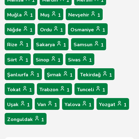
Manisa
Mardin
Mersin
1
1
1
Muğla
Muş
Nevşehir
1
1
1
Niğde
Ordu
Osmaniye
1
1
1
Rize
Sakarya
Samsun
1
1
1
Siirt
Sinop
Sivas
1
1
1
Şanlıurfa
Şırnak
Tekirdağ
1
1
1
Tokat
Trabzon
Tunceli
1
1
1
Uşak
Van
Yalova
Yozgat
1
1
1
1
Zonguldak
1