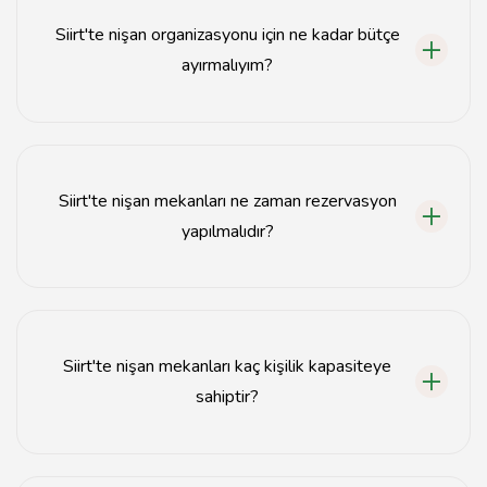
bulunmaktadır.
Siirt'te nişan organizasyonu için ne kadar bütçe
ayırmalıyım?
Siirt'te nişan organizasyonu için bütçeniz mekanın
büyüklüğüne ve hizmetlere göre değişiklik gösterebilir,
genellikle 5.000 TL ile 15.000 TL arasında bir bütçe
Siirt'te nişan mekanları ne zaman rezervasyon
yeterli olacaktır.
yapılmalıdır?
Siirt'te nişan mekanları için en az 2-3 ay öncesinden
rezervasyon yapmanız önerilir.
Siirt'te nişan mekanları kaç kişilik kapasiteye
sahiptir?
Siirt'teki nişan mekanlarının kapasitesi genellikle 50