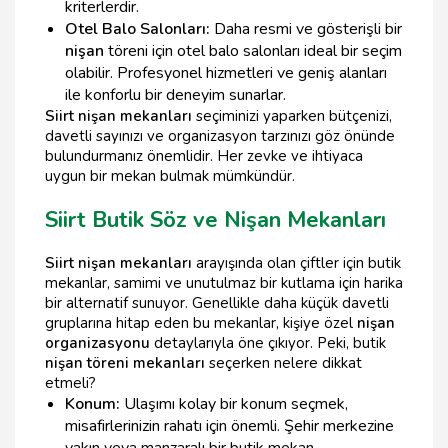
kriterlerdir.
Otel Balo Salonları:
Daha resmi ve gösterişli bir
nişan
töreni için otel balo salonları ideal bir seçim
olabilir. Profesyonel hizmetleri ve geniş alanları
ile konforlu bir deneyim sunarlar.
Siirt nişan mekanları
seçiminizi yaparken bütçenizi,
davetli sayınızı ve organizasyon tarzınızı göz önünde
bulundurmanız önemlidir. Her zevke ve ihtiyaca
uygun bir mekan bulmak mümkündür.
Siirt Butik Söz ve Nişan Mekanları
Siirt nişan mekanları
arayışında olan çiftler için butik
mekanlar, samimi ve unutulmaz bir kutlama için harika
bir alternatif sunuyor. Genellikle daha küçük davetli
gruplarına hitap eden bu mekanlar, kişiye özel
nişan
organizasyonu
detaylarıyla öne çıkıyor. Peki, butik
nişan töreni mekanları
seçerken nelere dikkat
etmeli?
Konum:
Ulaşımı kolay bir konum seçmek,
misafirlerinizin rahatı için önemli. Şehir merkezine
yakın veya manzaralı bir butik mekan