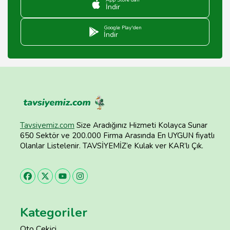
App Store'dan
İndir
Google Play'den
İndir
Tavsiyemiz.com
Size Aradığınız Hizmeti Kolayca Sunar
650 Sektör ve 200.000 Firma Arasında En UYGUN fiyatlı
Olanlar Listelenir. TAVSİYEMİZ’e Kulak ver KAR’lı Çık.
Kategoriler
Oto Çekici