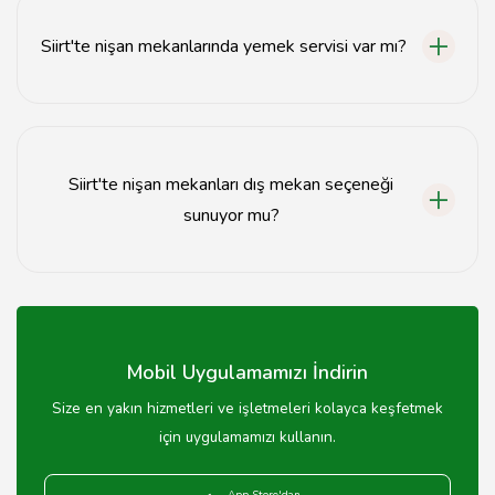
kişiden 500 kişiye kadar değişmektedir.
Siirt'te nişan mekanlarında yemek servisi var mı?
Evet, Siirt'teki birçok nişan mekanında yemek servisi
bulunmaktadır, ancak önceden menü seçimi yapmanız
gerekebilir.
Siirt'te nişan mekanları dış mekan seçeneği
sunuyor mu?
Evet, bazı Siirt nişan mekanları dış mekan seçeneği
sunmaktadır, bu nedenle tercihlerinizi belirtmeniz
önemlidir.
Mobil Uygulamamızı İndirin
Size en yakın hizmetleri ve işletmeleri kolayca keşfetmek
için uygulamamızı kullanın.