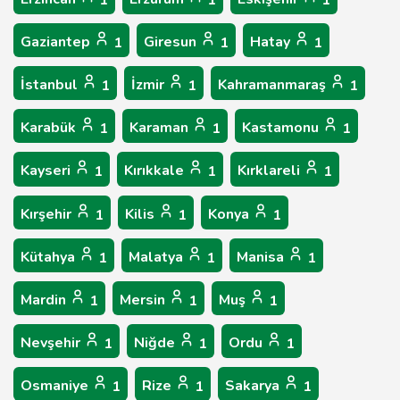
1
1
1
Gaziantep
Giresun
Hatay
1
1
1
İstanbul
İzmir
Kahramanmaraş
1
1
1
Karabük
Karaman
Kastamonu
1
1
1
Kayseri
Kırıkkale
Kırklareli
1
1
1
Kırşehir
Kilis
Konya
1
1
1
Kütahya
Malatya
Manisa
1
1
1
Mardin
Mersin
Muş
1
1
1
Nevşehir
Niğde
Ordu
1
1
1
Osmaniye
Rize
Sakarya
1
1
1