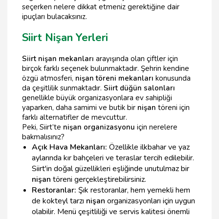
seçerken nelere dikkat etmeniz gerektiğine dair
ipuçları bulacaksınız.
Siirt Nişan Yerleri
Siirt nişan mekanları
arayışında olan çiftler için
birçok farklı seçenek bulunmaktadır. Şehrin kendine
özgü atmosferi,
nişan töreni mekanları
konusunda
da çeşitlilik sunmaktadır.
Siirt düğün salonları
genellikle büyük organizasyonlara ev sahipliği
yaparken, daha samimi ve butik bir
nişan
töreni için
farklı alternatifler de mevcuttur.
Peki, Siirt’te
nişan organizasyonu
için nerelere
bakmalısınız?
Açık Hava Mekanları:
Özellikle ilkbahar ve yaz
aylarında kır bahçeleri ve teraslar tercih edilebilir.
Siirt'in doğal güzellikleri eşliğinde unutulmaz bir
nişan
töreni gerçekleştirebilirsiniz.
Restoranlar:
Şık restoranlar, hem yemekli hem
de kokteyl tarzı
nişan
organizasyonları için uygun
olabilir. Menü çeşitliliği ve servis kalitesi önemli