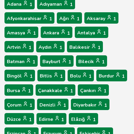
Adana
Adıyaman
1
1
Afyonkarahisar
Ağrı
Aksaray
1
1
1
Amasya
Ankara
Antalya
1
1
1
Artvin
Aydın
Balıkesir
1
1
1
Batman
Bayburt
Bilecik
1
1
1
Bingöl
Bitlis
Bolu
Burdur
1
1
1
1
Bursa
Çanakkale
Çankırı
1
1
1
Çorum
Denizli
Diyarbakır
1
1
1
Düzce
Edirne
Elâzığ
1
1
1
Erzincan
Erzurum
Eskişehir