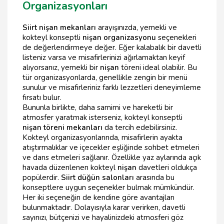
Organizasyonları
Siirt nişan mekanları
arayışınızda, yemekli ve
kokteyl konseptli
nişan organizasyonu
seçenekleri
de değerlendirmeye değer. Eğer kalabalık bir davetli
listeniz varsa ve misafirlerinizi ağırlamaktan keyif
alıyorsanız, yemekli bir
nişan
töreni ideal olabilir. Bu
tür organizasyonlarda, genellikle zengin bir menü
sunulur ve misafirleriniz farklı lezzetleri deneyimleme
fırsatı bulur.
Bununla birlikte, daha samimi ve hareketli bir
atmosfer yaratmak isterseniz, kokteyl konseptli
nişan töreni mekanları
da tercih edebilirsiniz.
Kokteyl organizasyonlarında, misafirlerin ayakta
atıştırmalıklar ve içecekler eşliğinde sohbet etmeleri
ve dans etmeleri sağlanır. Özellikle yaz aylarında açık
havada düzenlenen kokteyl
nişan
davetleri oldukça
popülerdir.
Siirt düğün salonları
arasında bu
konseptlere uygun seçenekler bulmak mümkündür.
Her iki seçeneğin de kendine göre avantajları
bulunmaktadır. Dolayısıyla karar verirken, davetli
sayınızı, bütçenizi ve hayalinizdeki atmosferi göz