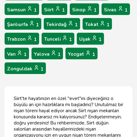
Samsun
Siirt
Sinop
Sivas
1
1
1
1
Şanlıurfa
Tekirdağ
Tokat
1
1
1
Trabzon
Tunceli
Uşak
1
1
1
Van
Yalova
Yozgat
1
1
1
Zonguldak
1
Siirt'te hayatınızın en özel "evet"ini diyeceğiniz o
büyülü an için hazırlıklara mı başladınız? Unutulmaz bir
nişan töreni hayal ediyor ancak Siirt nişan mekanları
konusunda kararsız mı kalıyorsunuz? Endişelenmeyin,
doğru yerdesiniz! Bu rehberimizde, Siirt düğün
salonları arasından hayallerinizdeki nişan
organizasyonu için en uygun nişan töreni mekanlarını