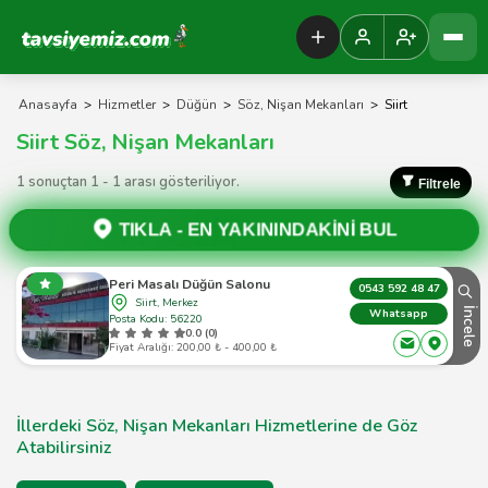
Tavsiyemiz Anasayfa
Anasayfa
>
Hizmetler
>
Düğün
>
Söz, Nişan Mekanları
>
Siirt
Siirt Söz, Nişan Mekanları
1 sonuçtan 1 - 1 arası gösteriliyor.
Filtrele
TIKLA -
EN YAKININDAKİNİ BUL
Peri Masalı Düğün Salonu
0543 592 48 47
Siirt, Merkez
İncele
Whatsapp
Posta Kodu: 56220
0.0 (0)
Fiyat Aralığı: 200,00 ₺ - 400,00 ₺
İllerdeki Söz, Nişan Mekanları Hizmetlerine de Göz
Atabilirsiniz