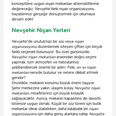
konseptlere uygun nişan mekanları alternatiflerine
değineceğiz. Nevşehir'deki nişan organizasyonu
hayallerinizi gerçeğe dönüştürmek için okumaya
devam edin!
Nevşehir Nişan Yerleri
Nevşehir'de unutulmaz bir
söz
veya
nişan
organizasyonu
düzenlemek isteyen çiftler için birçok
farklı seçenek bulunuyor. Bu özel gününüzde,
Nevşehir nişan mekanları
arasından doğru seçimi
yapmak, tüm atmosferi ve hatıralarınızı
şekillendirecek önemli bir adım. Peki,
en iyi nişan
mekanları
nerede bulunur ve nelere dikkat etmek
gerekir?
Öncelikle, mekanın konumu büyük önem taşıyor.
Şehir merkezine yakın, ulaşımı kolay
Nevşehir nişan
mekanları
, misafirleriniz için büyük kolaylık
sağlayacaktır. Ayrıca, mekanın kapasitesi de davetli
listenize uygun olmalı. Küçük bir
söz
töreni için butik
mekanlar ideal olabilirken, daha kalabalık bir
nişan
organizasyonu
için daha geniş alanlara sahip
Nevşehir