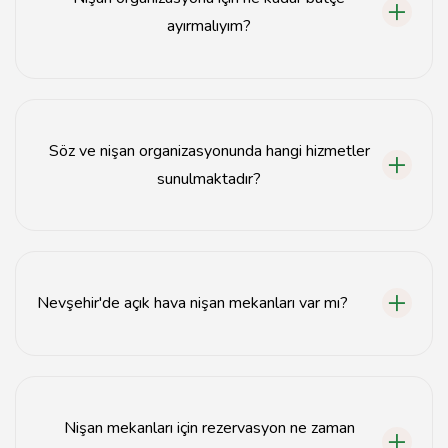
ayırmalıyım?
Nişan organizasyonu için bütçe, mekanın büyüklüğüne
ve seçilen hizmetlere göre değişiklik göstermektedir.
Ortalama olarak 5.000 TL ile 20.000 TL arasında bir
Söz ve nişan organizasyonunda hangi hizmetler
bütçe ayırabilirsiniz.
sunulmaktadır?
Söz ve nişan organizasyonlarında genellikle yemek
servisi, dekorasyon, müzik ve fotoğraf hizmetleri
sunulmaktadır.
Nevşehir'de açık hava nişan mekanları var mı?
Evet, Nevşehir'de açık hava nişan mekanları
bulunmaktadır. Özellikle yaz aylarında tercih
edilmektedir.
Nişan mekanları için rezervasyon ne zaman