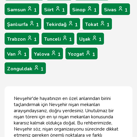
Samsun
Siirt
Sinop
Sivas
1
1
1
1
Şanlıurfa
Tekirdağ
Tokat
1
1
1
Trabzon
Tunceli
Uşak
1
1
1
Van
Yalova
Yozgat
1
1
1
Zonguldak
1
Nevşehir'de hayatınızın en özel anlarından birini
taçlandırmak için Nevşehir nişan mekanları
arayışındaysanız, doğru yerdesiniz. Unutulmaz bir
nişan töreni için en iyi nişan mekanları konusunda
kararsız kalmak oldukça doğal. Bu rehberimizde,
Nevşehir söz, nişan organizasyonu sürecinde dikkat
etmeniz gereken önemli noktalara ve farklı