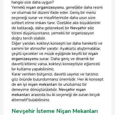
hangisi size daha uygun?
Yemekli
nişan organizasyonu
, genellikle daha resmi
ve oturmalı bir düzeni ifade eder. Geniş bir menü
seçeneği sunar ve misafirlerinizle daha uzun süre
sohbet etme imkanı tanır. Özellikle aile büyüklerinin
de katılacağı, daha geleneksel bir
Nevşehir söz
töreni düşünüyorsanız, yemekli bir organizasyon
doğru tercih olabilir.
Diğer yandan, kokteyl konsepti ise daha hareketli ve
samimi bir atmosfer yaratır. Ayaküstü atıştırmalıklar,
çeşitli içecekler ve müzik eşliğinde keyifli bir
nişan
organizasyonu
sunar. Daha genç ve dinamik bir
davetli kitleniz varsa, kokteyl konseptiyle eğlenceli
bir kutlama yapabilirsiniz.
Karar verirken bütçenizi, davetli sayınızı ve tarzınızı
göz önünde bulundurmanız önemlidir. Her iki konsept
de
en iyi nişan mekanları
ile unutulmaz bir
deneyime dönüştürülebilir.
Nevşehir nişan
mekanları
arasında bu iki seçeneği de sunan birçok
alternatif bulabilirsiniz.
Nevşehir İsteme Nişan Mekanları