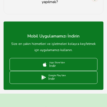
yapılmalı?
Nişan mekanları için en az 2-3 ay öncesinden
rezervasyon yapmanız önerilir.
Mobil Uygulamamızı İndirin
Size en yakın hizmetleri ve işletmeleri kolayca keşfetmek
için uygulamamızı kullanın.
App Store'dan
İndir
Google Play'den
İndir