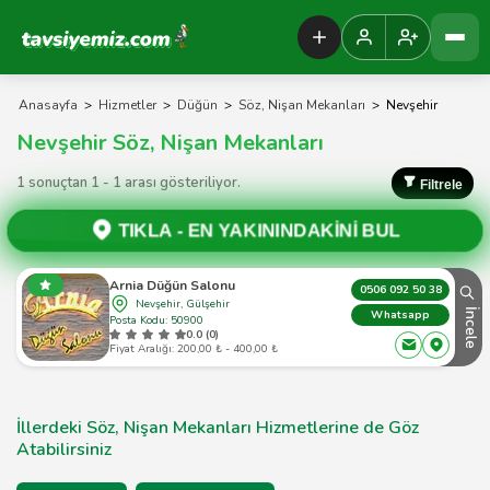
Tavsiyemiz Anasayfa
Anasayfa
>
Hizmetler
>
Düğün
>
Söz, Nişan Mekanları
>
Nevşehir
Nevşehir Söz, Nişan Mekanları
1 sonuçtan 1 - 1 arası gösteriliyor.
Filtrele
TIKLA -
EN YAKININDAKİNİ BUL
Arnia Düğün Salonu
0506 092 50 38
Nevşehir, Gülşehir
İncele
Whatsapp
Posta Kodu: 50900
0.0 (0)
Fiyat Aralığı: 200,00 ₺ - 400,00 ₺
İllerdeki Söz, Nişan Mekanları Hizmetlerine de Göz
Atabilirsiniz