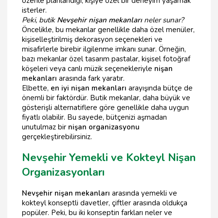
özenle planlandığı, kişiye özel bir deneyim yaşamak
isterler.
Peki, butik
Nevşehir nişan mekanları
neler sunar?
Öncelikle, bu mekanlar genellikle daha özel menüler,
kişiselleştirilmiş dekorasyon seçenekleri ve
misafirlerle birebir ilgilenme imkanı sunar. Örneğin,
bazı mekanlar özel tasarım pastalar, kişisel fotoğraf
köşeleri veya canlı müzik seçenekleriyle
nişan
mekanları
arasında fark yaratır.
Elbette,
en iyi nişan mekanları
arayışında bütçe de
önemli bir faktördür. Butik mekanlar, daha büyük ve
gösterişli alternatiflere göre genellikle daha uygun
fiyatlı olabilir. Bu sayede, bütçenizi aşmadan
unutulmaz bir
nişan organizasyonu
gerçekleştirebilirsiniz.
Nevşehir Yemekli ve Kokteyl Nişan
Organizasyonları
Nevşehir nişan mekanları
arasında yemekli ve
kokteyl konseptli davetler, çiftler arasında oldukça
popüler. Peki, bu iki konseptin farkları neler ve