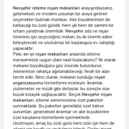
Nevşehir isteme nişan mekanları
arayışındaysanız,
geleneksel ve modern unsurları bir araya getiren
seçenekler bulmak mümkün. Aile büyüklerinizin de
katılacağı bu özel günde, hem şık hem de samimi bir
ortam yaratmak önemlidir.
Nevşehir söz
ve nişan
töreniniz için seçeceğiniz mekan, bu iki önemli adımı
birleştirecek ve unutulmaz bir başlangıca ev sahipliği
yapacaktır.
Peki,
en iyi nişan mekanları
arasında isteme
merasiminize uygun olanı nasıl bulacaksınız? İlk olarak
mekanın büyüklüğünü göz önünde bulundurun.
Ailelerinizin rahatça ağırlanabileceği, ferah bir alan
tercih edin. İkinci olarak, mekanın sunduğu
nişan
organizasyonu
hizmetlerini inceleyin. İkramlar,
süslemeler ve müzik gibi detaylar, bu süreçte size
büyük kolaylık sağlayacaktır. Birçok
Nevşehir nişan
mekanları
, isteme seremonisine özel paketler
sunmaktadır. Bu paketler genellikle özel kahve
sunumları, geleneksel ikramlar ve aile büyüklerine
özel karşılama hizmetlerini içermektedir.
Unutmayın, amaç bu özel günü hem sizin için hem de
aileniz için keyifli ve unutulmaz kılmak. Doğru
nişan