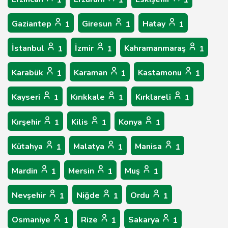
1
1
1
Gaziantep
Giresun
Hatay
1
1
1
İstanbul
İzmir
Kahramanmaraş
1
1
1
Karabük
Karaman
Kastamonu
1
1
1
Kayseri
Kırıkkale
Kırklareli
1
1
1
Kırşehir
Kilis
Konya
1
1
1
Kütahya
Malatya
Manisa
1
1
1
Mardin
Mersin
Muş
1
1
1
Nevşehir
Niğde
Ordu
1
1
1
Osmaniye
Rize
Sakarya
1
1
1