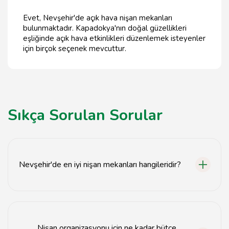
Evet, Nevşehir'de açık hava nişan mekanları
bulunmaktadır. Kapadokya'nın doğal güzellikleri
eşliğinde açık hava etkinlikleri düzenlemek isteyenler
için birçok seçenek mevcuttur.
Sıkça Sorulan Sorular
Nevşehir'de en iyi nişan mekanları hangileridir?
Nevşehir'de en iyi nişan mekanları arasında
Kapadokya'nın eşsiz manzarasına sahip restoranlar ve
oteller bulunmaktadır.
Nişan organizasyonu için ne kadar bütçe