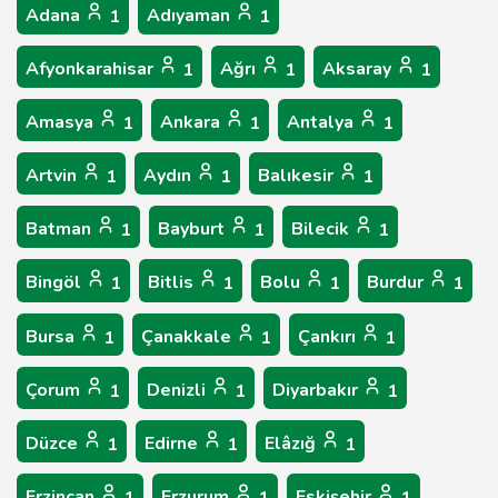
Adana
Adıyaman
1
1
Afyonkarahisar
Ağrı
Aksaray
1
1
1
Amasya
Ankara
Antalya
1
1
1
Artvin
Aydın
Balıkesir
1
1
1
Batman
Bayburt
Bilecik
1
1
1
Bingöl
Bitlis
Bolu
Burdur
1
1
1
1
Bursa
Çanakkale
Çankırı
1
1
1
Çorum
Denizli
Diyarbakır
1
1
1
Düzce
Edirne
Elâzığ
1
1
1
Erzincan
Erzurum
Eskişehir