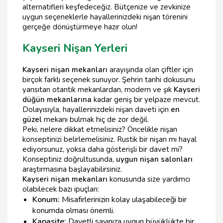
alternatifleri keşfedeceğiz. Bütçenize ve zevkinize
uygun seçeneklerle hayallerinizdeki nişan törenini
gerçeğe dönüştürmeye hazır olun!
Kayseri Nişan Yerleri
Kayseri nişan mekanları
arayışında olan çiftler için
birçok farklı seçenek sunuyor. Şehrin tarihi dokusunu
yansıtan otantik mekanlardan, modern ve şık
Kayseri
düğün mekanlarına
kadar geniş bir yelpaze mevcut.
Dolayısıyla, hayallerinizdeki nişan daveti için
en
güzel
mekanı bulmak hiç de zor değil.
Peki, nelere dikkat etmelisiniz? Öncelikle nişan
konseptinizi belirlemelisiniz. Rustik bir nişan mı hayal
ediyorsunuz, yoksa daha gösterişli bir davet mi?
Konseptiniz doğrultusunda,
uygun nişan salonları
araştırmasına başlayabilirsiniz.
Kayseri nişan mekanları
konusunda size yardımcı
olabilecek bazı ipuçları:
Konum:
Misafirlerinizin kolay ulaşabileceği bir
konumda olması önemli.
Kapasite:
Davetli sayınıza uygun büyüklükte bir