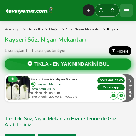
Tavsiyemiz Anasayfa
Anasayfa
>
Hizmetler
>
Düğün
>
Söz, Nişan Mekanları
>
Kayseri
Kayseri Söz, Nişan Mekanları
1 sonuçtan 1 - 1 arası gösteriliyor.
Filtrele
TIKLA -
EN YAKININDAKİNİ BUL
Sirius Kına Ve Nişan Salonu
0542 482 95 05
Kayseri, Melikgazi
İncele
Whatsapp
Posta Kodu: 38150
0.0 (0)
Fiyat Aralığı: 200,00 ₺ - 400,00 ₺
İllerdeki Söz, Nişan Mekanları Hizmetlerine de Göz
Atabilirsiniz