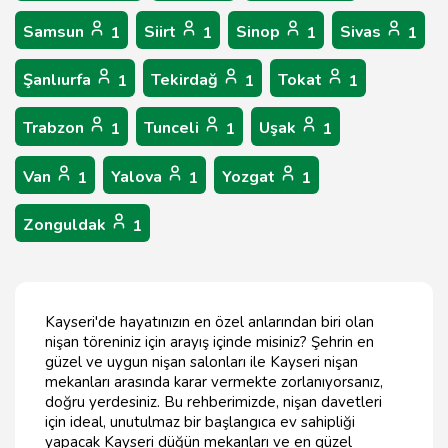
Samsun
Siirt
Sinop
Sivas
1
1
1
1
Şanlıurfa
Tekirdağ
Tokat
1
1
1
Trabzon
Tunceli
Uşak
1
1
1
Van
Yalova
Yozgat
1
1
1
Zonguldak
1
Kayseri'de hayatınızın en özel anlarından biri olan
nişan töreniniz için arayış içinde misiniz? Şehrin en
güzel ve uygun nişan salonları ile Kayseri nişan
mekanları arasında karar vermekte zorlanıyorsanız,
doğru yerdesiniz. Bu rehberimizde, nişan davetleri
için ideal, unutulmaz bir başlangıca ev sahipliği
yapacak Kayseri düğün mekanları ve en güzel