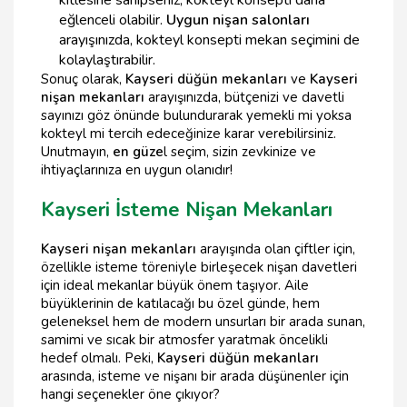
kitlesine sahipseniz, kokteyl konsepti daha
eğlenceli olabilir.
Uygun nişan salonları
arayışınızda, kokteyl konsepti mekan seçimini de
kolaylaştırabilir.
Sonuç olarak,
Kayseri düğün mekanları
ve
Kayseri
nişan mekanları
arayışınızda, bütçenizi ve davetli
sayınızı göz önünde bulundurarak yemekli mi yoksa
kokteyl mi tercih edeceğinize karar verebilirsiniz.
Unutmayın,
en güze
l seçim, sizin zevkinize ve
ihtiyaçlarınıza en uygun olanıdır!
Kayseri İsteme Nişan Mekanları
Kayseri nişan mekanları
arayışında olan çiftler için,
özellikle isteme töreniyle birleşecek nişan davetleri
için ideal mekanlar büyük önem taşıyor. Aile
büyüklerinin de katılacağı bu özel günde, hem
geleneksel hem de modern unsurları bir arada sunan,
samimi ve sıcak bir atmosfer yaratmak öncelikli
hedef olmalı. Peki,
Kayseri düğün mekanları
arasında, isteme ve nişanı bir arada düşünenler için
hangi seçenekler öne çıkıyor?