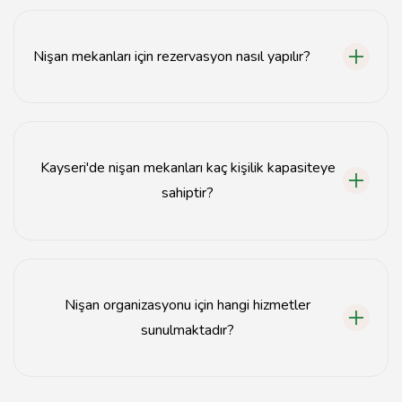
Kayseri'deki nişan mekanlarının fiyatları mekanın
konumuna ve sunduğu hizmetlere göre değişmekle
birlikte genellikle 2000 TL'den başlamaktadır.
Nişan mekanları için rezervasyon nasıl yapılır?
Nişan mekanları için rezervasyon genellikle telefonla
veya mekanın web sitesi üzerinden yapılabilmektedir.
Kayseri'de nişan mekanları kaç kişilik kapasiteye
sahiptir?
Kayseri'deki nişan mekanlarının kapasitesi genellikle 50
kişiden başlayıp 500 kişiye kadar çıkabilmektedir.
Nişan organizasyonu için hangi hizmetler
sunulmaktadır?
Nişan organizasyonu için genellikle yemek servisi,