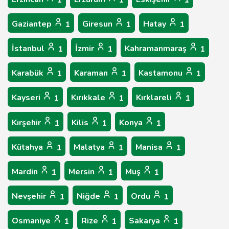
1
1
1
Gaziantep
Giresun
Hatay
1
1
1
İstanbul
İzmir
Kahramanmaraş
1
1
1
Karabük
Karaman
Kastamonu
1
1
1
Kayseri
Kırıkkale
Kırklareli
1
1
1
Kırşehir
Kilis
Konya
1
1
1
Kütahya
Malatya
Manisa
1
1
1
Mardin
Mersin
Muş
1
1
1
Nevşehir
Niğde
Ordu
1
1
1
Osmaniye
Rize
Sakarya
1
1
1