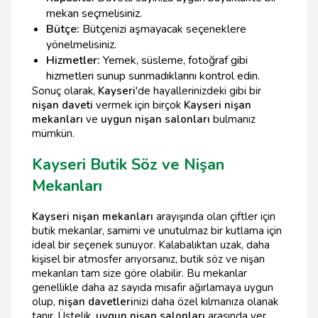
mekan seçmelisiniz.
Bütçe:
Bütçenizi aşmayacak seçeneklere
yönelmelisiniz.
Hizmetler:
Yemek, süsleme, fotoğraf gibi
hizmetleri sunup sunmadıklarını kontrol edin.
Sonuç olarak,
Kayseri
'de hayallerinizdeki gibi bir
nişan daveti
vermek için birçok
Kayseri nişan
mekanları
ve
uygun nişan salonları
bulmanız
mümkün.
Kayseri Butik Söz ve Nişan
Mekanları
Kayseri nişan mekanları
arayışında olan çiftler için
butik mekanlar, samimi ve unutulmaz bir kutlama için
ideal bir seçenek sunuyor. Kalabalıktan uzak, daha
kişisel bir atmosfer arıyorsanız, butik söz ve nişan
mekanları tam size göre olabilir. Bu mekanlar
genellikle daha az sayıda misafir ağırlamaya uygun
olup,
nişan davetleri
nizi daha özel kılmanıza olanak
tanır. Üstelik,
uygun nişan salonları
arasında yer