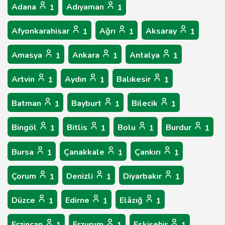
Adana
Adıyaman
1
1
Afyonkarahisar
Ağrı
Aksaray
1
1
1
Amasya
Ankara
Antalya
1
1
1
Artvin
Aydın
Balıkesir
1
1
1
Batman
Bayburt
Bilecik
1
1
1
Bingöl
Bitlis
Bolu
Burdur
1
1
1
1
Bursa
Çanakkale
Çankırı
1
1
1
Çorum
Denizli
Diyarbakır
1
1
1
Düzce
Edirne
Elâzığ
1
1
1
Erzincan
Erzurum
Eskişehir