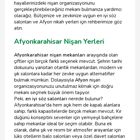
hayallerinizdeki nişan organizasyonunu
gerçekleştirebileceğiniz mekanı bulmanıza yardımcı
olacağız. Bütçenize ve zevkinize uygun en iyi söz
salonları ve Afyon nikah yerleri için rehberimize göz
atın.
Afyonkarahisar Nişan Yerleri
Afyonkarahisar nişan mekanları
arayışında olan
çiftler için birçok farklı seçenek mevcut. Şehrin tarihi
dokusunu yansıtan otantik mekanlardan, modern ve
şık salonlara kadar her zevke uygun alternatifler
bulmak mümkün. Dolayısıyla
Afyon n
işan
organizasyonunuzu unutulmaz kılmak için doğru
mekanı seçmek büyük önem taşıyor.
Peki,
en iyi söz salonları
nerede bulunur?
Afyonkarahisar'da hem açık hem de kapalı alanlara
sahip, farklı kapasitelerde birçok mekan mevcut. Kır
düğünü konseptini sevenler için yemyeşil bahçelere
sahip mekanlar ideal bir seçim olabilir. Buna ek
olarak, daha şık ve resmi bir atmosfer arayanlar için
lüks otellerin balo salonları veya özel davet salonları