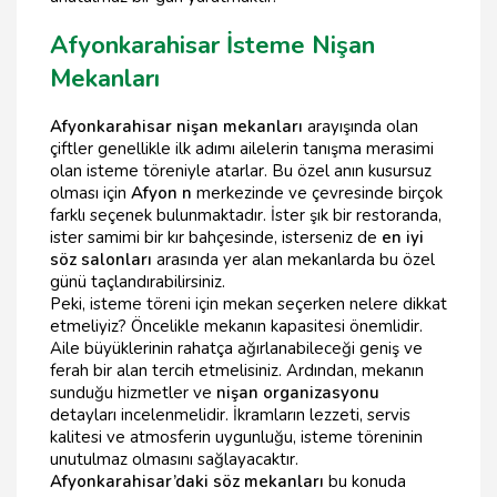
Afyonkarahisar İsteme Nişan
Mekanları
Afyonkarahisar nişan mekanları
arayışında olan
çiftler genellikle ilk adımı ailelerin tanışma merasimi
olan isteme töreniyle atarlar. Bu özel anın kusursuz
olması için
Afyon n
merkezinde ve çevresinde birçok
farklı seçenek bulunmaktadır. İster şık bir restoranda,
ister samimi bir kır bahçesinde, isterseniz de
en iyi
söz salonları
arasında yer alan mekanlarda bu özel
günü taçlandırabilirsiniz.
Peki, isteme töreni için mekan seçerken nelere dikkat
etmeliyiz? Öncelikle mekanın kapasitesi önemlidir.
Aile büyüklerinin rahatça ağırlanabileceği geniş ve
ferah bir alan tercih etmelisiniz. Ardından, mekanın
sunduğu hizmetler ve
nişan organizasyonu
detayları incelenmelidir. İkramların lezzeti, servis
kalitesi ve atmosferin uygunluğu, isteme töreninin
unutulmaz olmasını sağlayacaktır.
Afyonkarahisar’daki söz mekanları
bu konuda