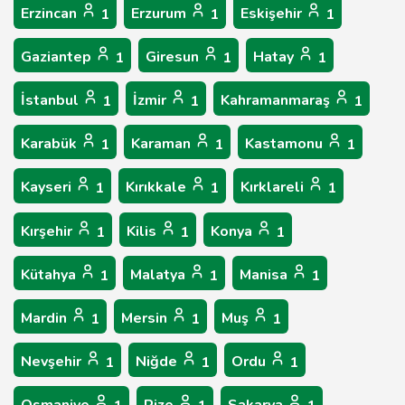
Erzincan
Erzurum
Eskişehir
1
1
1
Gaziantep
Giresun
Hatay
1
1
1
İstanbul
İzmir
Kahramanmaraş
1
1
1
Karabük
Karaman
Kastamonu
1
1
1
Kayseri
Kırıkkale
Kırklareli
1
1
1
Kırşehir
Kilis
Konya
1
1
1
Kütahya
Malatya
Manisa
1
1
1
Mardin
Mersin
Muş
1
1
1
Nevşehir
Niğde
Ordu
1
1
1