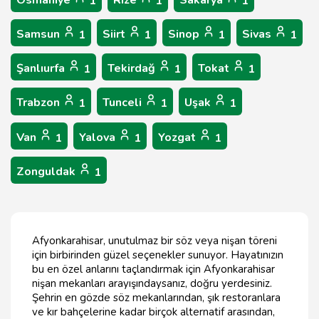
Osmaniye
Rize
Sakarya
1
1
1
Samsun
Siirt
Sinop
Sivas
1
1
1
1
Şanlıurfa
Tekirdağ
Tokat
1
1
1
Trabzon
Tunceli
Uşak
1
1
1
Van
Yalova
Yozgat
1
1
1
Zonguldak
1
Afyonkarahisar, unutulmaz bir söz veya nişan töreni
için birbirinden güzel seçenekler sunuyor. Hayatınızın
bu en özel anlarını taçlandırmak için Afyonkarahisar
nişan mekanları arayışındaysanız, doğru yerdesiniz.
Şehrin en gözde söz mekanlarından, şık restoranlara
ve kır bahçelerine kadar birçok alternatif arasından,