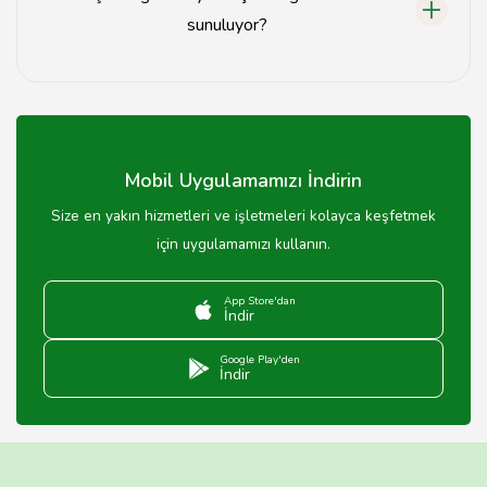
sunuluyor?
Nişan organizasyonlarında genellikle yemek servisi,
dekorasyon, müzik ve fotoğraf hizmetleri
sunulmaktadır.
Mobil Uygulamamızı İndirin
Size en yakın hizmetleri ve işletmeleri kolayca keşfetmek
için uygulamamızı kullanın.
App Store'dan
İndir
Google Play'den
İndir