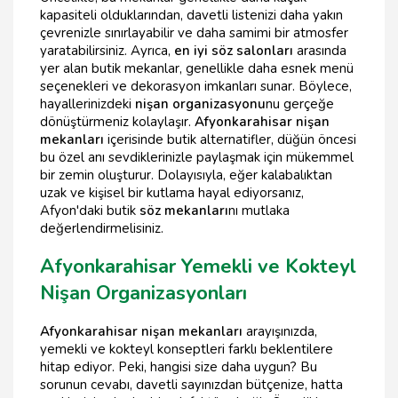
kapasiteli olduklarından, davetli listenizi daha yakın
çevrenizle sınırlayabilir ve daha samimi bir atmosfer
yaratabilirsiniz. Ayrıca,
en iyi söz salonları
arasında
yer alan butik mekanlar, genellikle daha esnek menü
seçenekleri ve dekorasyon imkanları sunar. Böylece,
hayallerinizdeki
nişan organizasyonu
nu gerçeğe
dönüştürmeniz kolaylaşır.
Afyonkarahisar nişan
mekanları
içerisinde butik alternatifler, düğün öncesi
bu özel anı sevdiklerinizle paylaşmak için mükemmel
bir zemin oluşturur. Dolayısıyla, eğer kalabalıktan
uzak ve kişisel bir kutlama hayal ediyorsanız,
Afyon'daki butik
söz mekanları
nı mutlaka
değerlendirmelisiniz.
Afyonkarahisar Yemekli ve Kokteyl
Nişan Organizasyonları
Afyonkarahisar nişan mekanları
arayışınızda,
yemekli ve kokteyl konseptleri farklı beklentilere
hitap ediyor. Peki, hangisi size daha uygun? Bu
sorunun cevabı, davetli sayınızdan bütçenize, hatta