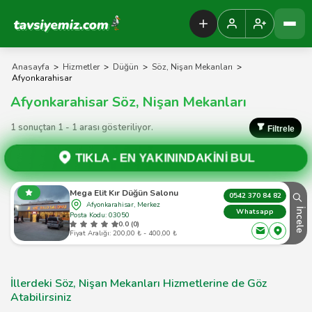
Tavsiyemiz Anasayfa
Anasayfa
>
Hizmetler
>
Düğün
>
Söz, Nişan Mekanları
>
Afyonkarahisar
Afyonkarahisar Söz, Nişan Mekanları
1 sonuçtan 1 - 1 arası gösteriliyor.
Filtrele
TIKLA -
EN YAKININDAKİNİ BUL
Mega Elit Kır Düğün Salonu
0542 370 84 82
Afyonkarahisar, Merkez
İncele
Whatsapp
Posta Kodu: 03050
0.0 (0)
Fiyat Aralığı: 200,00 ₺ - 400,00 ₺
İllerdeki Söz, Nişan Mekanları Hizmetlerine de Göz
Atabilirsiniz