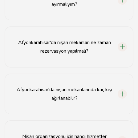
ayırmalıyım?
Söz ve nişan organizasyonları için bütçe, mekanın
büyüklüğüne ve hizmetlere göre değişiklik gösterir;
genellikle 5.000 TL'den başlamaktadır.
Afyonkarahisar'da nişan mekanları ne zaman
rezervasyon yapılmalı?
Nişan mekanları için en az 2-3 ay öncesinden
rezervasyon yapmanız önerilir.
Afyonkarahisar'da nişan mekanlarında kaç kişi
ağırlanabilir?
Afyonkarahisar'daki nişan mekanları genellikle 50'den
500'e kadar misafir ağırlayabilmektedir.
Nişan organizasyonu için hangi hizmetler