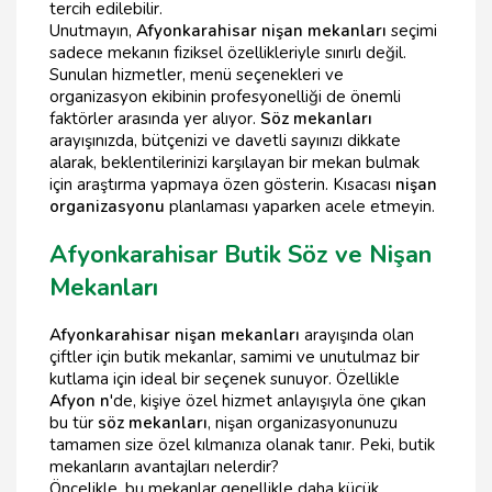
tercih edilebilir.
Unutmayın,
Afyonkarahisar nişan mekanları
seçimi
sadece mekanın fiziksel özellikleriyle sınırlı değil.
Sunulan hizmetler, menü seçenekleri ve
organizasyon ekibinin profesyonelliği de önemli
faktörler arasında yer alıyor.
Söz mekanları
arayışınızda, bütçenizi ve davetli sayınızı dikkate
alarak, beklentilerinizi karşılayan bir mekan bulmak
için araştırma yapmaya özen gösterin. Kısacası
nişan
organizasyonu
planlaması yaparken acele etmeyin.
Afyonkarahisar Butik Söz ve Nişan
Mekanları
Afyonkarahisar nişan mekanları
arayışında olan
çiftler için butik mekanlar, samimi ve unutulmaz bir
kutlama için ideal bir seçenek sunuyor. Özellikle
Afyon n
'de, kişiye özel hizmet anlayışıyla öne çıkan
bu tür
söz mekanları
, nişan organizasyonunuzu
tamamen size özel kılmanıza olanak tanır. Peki, butik
mekanların avantajları nelerdir?
Öncelikle, bu mekanlar genellikle daha küçük