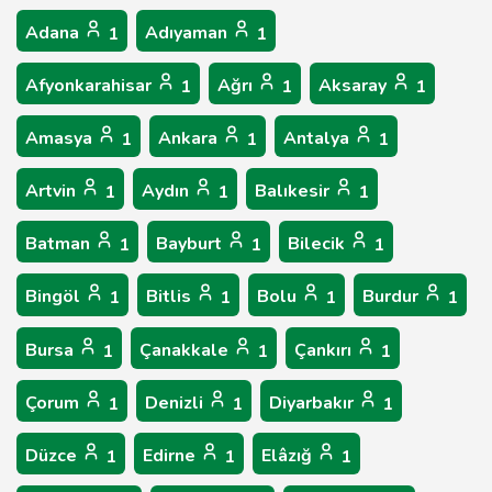
Adana
Adıyaman
1
1
Afyonkarahisar
Ağrı
Aksaray
1
1
1
Amasya
Ankara
Antalya
1
1
1
Artvin
Aydın
Balıkesir
1
1
1
Batman
Bayburt
Bilecik
1
1
1
Bingöl
Bitlis
Bolu
Burdur
1
1
1
1
Bursa
Çanakkale
Çankırı
1
1
1
Çorum
Denizli
Diyarbakır
1
1
1
Düzce
Edirne
Elâzığ
1
1
1