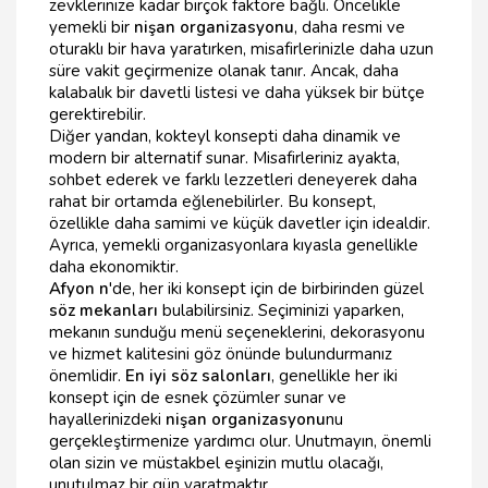
zevklerinize kadar birçok faktöre bağlı. Öncelikle
yemekli bir
nişan organizasyonu
, daha resmi ve
oturaklı bir hava yaratırken, misafirlerinizle daha uzun
süre vakit geçirmenize olanak tanır. Ancak, daha
kalabalık bir davetli listesi ve daha yüksek bir bütçe
gerektirebilir.
Diğer yandan, kokteyl konsepti daha dinamik ve
modern bir alternatif sunar. Misafirleriniz ayakta,
sohbet ederek ve farklı lezzetleri deneyerek daha
rahat bir ortamda eğlenebilirler. Bu konsept,
özellikle daha samimi ve küçük davetler için idealdir.
Ayrıca, yemekli organizasyonlara kıyasla genellikle
daha ekonomiktir.
Afyon n
'de, her iki konsept için de birbirinden güzel
söz mekanları
bulabilirsiniz. Seçiminizi yaparken,
mekanın sunduğu menü seçeneklerini, dekorasyonu
ve hizmet kalitesini göz önünde bulundurmanız
önemlidir.
En iyi söz salonları
, genellikle her iki
konsept için de esnek çözümler sunar ve
hayallerinizdeki
nişan organizasyonu
nu
gerçekleştirmenize yardımcı olur. Unutmayın, önemli
olan sizin ve müstakbel eşinizin mutlu olacağı,
unutulmaz bir gün yaratmaktır.