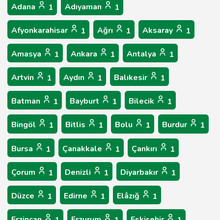
Adana
Adıyaman
1
1
Afyonkarahisar
Ağrı
Aksaray
1
1
1
Amasya
Ankara
Antalya
1
1
1
Artvin
Aydın
Balıkesir
1
1
1
Batman
Bayburt
Bilecik
1
1
1
Bingöl
Bitlis
Bolu
Burdur
1
1
1
1
Bursa
Çanakkale
Çankırı
1
1
1
Çorum
Denizli
Diyarbakır
1
1
1
Düzce
Edirne
Elâzığ
1
1
1
Erzincan
Erzurum
Eskişehir