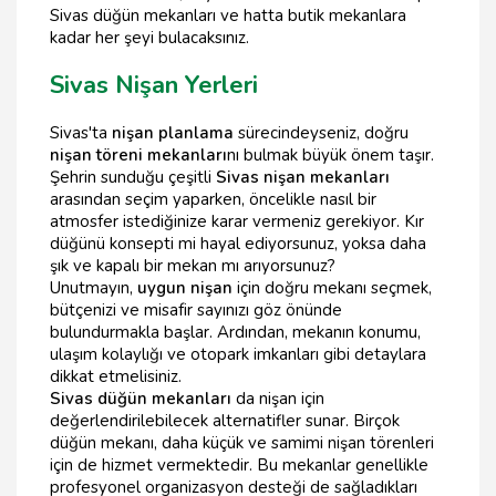
Sivas düğün mekanları ve hatta butik mekanlara
kadar her şeyi bulacaksınız.
Sivas Nişan Yerleri
Sivas'ta
nişan planlama
sürecindeyseniz, doğru
nişan töreni mekanları
nı bulmak büyük önem taşır.
Şehrin sunduğu çeşitli
Sivas nişan mekanları
arasından seçim yaparken, öncelikle nasıl bir
atmosfer istediğinize karar vermeniz gerekiyor. Kır
düğünü konsepti mi hayal ediyorsunuz, yoksa daha
şık ve kapalı bir mekan mı arıyorsunuz?
Unutmayın,
uygun nişan
için doğru mekanı seçmek,
bütçenizi ve misafir sayınızı göz önünde
bulundurmakla başlar. Ardından, mekanın konumu,
ulaşım kolaylığı ve otopark imkanları gibi detaylara
dikkat etmelisiniz.
Sivas düğün mekanları
da nişan için
değerlendirilebilecek alternatifler sunar. Birçok
düğün mekanı, daha küçük ve samimi nişan törenleri
için de hizmet vermektedir. Bu mekanlar genellikle
profesyonel organizasyon desteği de sağladıkları