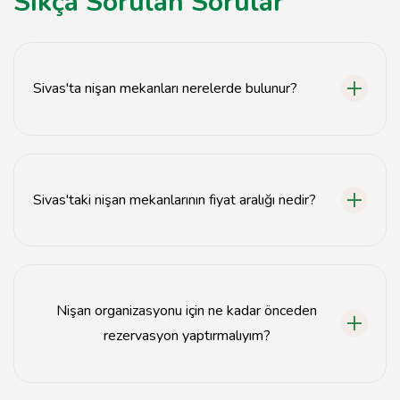
Sıkça Sorulan Sorular
Sivas'ta nişan mekanları nerelerde bulunur?
Sivas'ta nişan mekanları genellikle şehir merkezinde ve
çevresindeki popüler bölgelerde yer almaktadır.
Sivas'taki nişan mekanlarının fiyat aralığı nedir?
Sivas'taki nişan mekanlarının fiyatları mekanın konumuna
ve kapasitesine göre değişiklik göstermektedir,
genellikle 2000 TL'den başlamaktadır.
Nişan organizasyonu için ne kadar önceden
rezervasyon yaptırmalıyım?
Nişan organizasyonu için en az 1-2 ay öncesinden