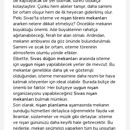
de kapsayacak bir yer bulmak, süreci oldukça
kolaylaştırır. Çünkü hem aileler tanışır, daha samimi
bir ortam oluşur hem de ilk heyecan giderilmiş olur.
Peki, Sivas'ta isteme ve
nişan töreni mekanları
ararken nelere dikkat etmeliyiz? Öncelikle mekanın
büyüklüğü önemli. Aile büyüklerinin rahatça
ağırlanabileceği, ferah bir alan olmalı. Ardından,
mekanın ambiyansı da göz önünde bulundurulmalı.
Samimi ve sıcak bir ortam, isteme töreninin
atmosferini olumlu yönde etkiler.
Elbette,
Sivas düğün mekanları
arasında isteme
için
uygun nişan
yapılabilecek yerler de mevcut. Bu
mekanlar genellikle daha şık ve gösterişli
olduğundan, isteme merasimine daha resmi bir hava
katmak isteyenler için ideal olabilir. Burada bütçe de
önemli bir faktör. Her bütçeye
uygun nişan
organizasyonu yapabileceğiniz
Sivas nişan
mekanları
bulmak mümkün.
Son olarak,
nişan planlama
aşamasında mekanın
sunduğu hizmetleri detaylıca öğrenmekte fayda var.
İkramlar, süslemeler ve müzik gibi detaylar, isteme
ve nişan gününüzü daha keyifli hale getirecektir. Bu
nedenle, mekan seçiminizi yaparken tüm bu unsurları