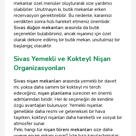
mekanlar özel menüler oluşturarak size yardımcı
olabilirler. Unutmayın ki, butik mekanlar erken
rezervasyon gerektirebilir. Bu nedenle, kararınızı
verdikten sonra hızlı hareket etmeniz önemlidir.
Sivas düğün mekanları
arasında da butik
seçenekler bulabilirsiniz, ancak nişanınız için özel
olarak dekore edilmiş bir butik mekan, unutulmaz bir
başlangıç olacaktır.
Sivas Yemekli ve Kokteyl Nişan
Organizasyonları
Sivas nişan mekanları
arasında yemekli bir davet
mi, yoksa daha samimi bir kokteyl mi tercih
edeceğiniz,
nişan planlama
sürecinin en önemli
adımlarından biridir. Her iki seçeneğin de kendine
özgü avantajları bulunuyor. Yemekli nişanlar,
genellikle daha resmi ve geleneksel bir hava
taşırken, kokteyl nişanları daha hareketli ve sosyal bir
atmosfer sunar.
Peki, hangi tür
nişan töreni mekanları
size daha
uygun nişan
imkanı sunar? İşte bazı karşılaştırmalar: