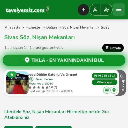
Tavsiyemiz Anasayfa
Anasayfa
>
Hizmetler
>
Düğün
>
Söz, Nişan Mekanları
>
Sivas
Sivas Söz, Nişan Mekanları
1 sonuçtan 1 - 1 arası gösteriliyor.
Filtrele
TIKLA -
EN YAKININDAKİNİ BUL
Armeda Düğün Salonu Ve Organizasyon
0346 218 18 17
Sivas, Merkez
İncele
Whatsapp
Posta Kodu: 58030
0.0 (0)
Fiyat Aralığı: 200,00 ₺ - 400,00 ₺
İllerdeki Söz, Nişan Mekanları Hizmetlerine de Göz
Atabilirsiniz