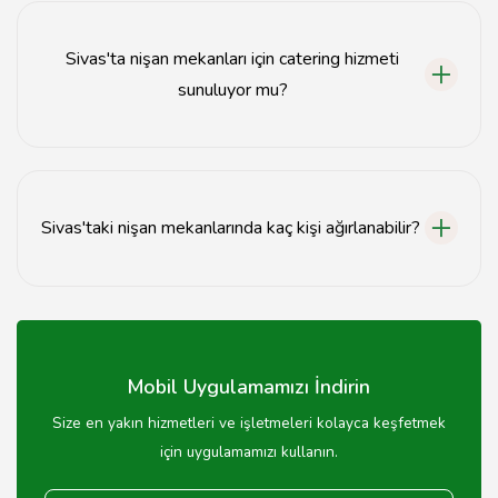
rezervasyon yaptırmanız önerilir.
Sivas'ta nişan mekanları için catering hizmeti
sunuluyor mu?
Evet, birçok nişan mekanında catering hizmeti
sunulmakta ve çeşitli menü seçenekleri bulunmaktadır.
Sivas'taki nişan mekanlarında kaç kişi ağırlanabilir?
Sivas'taki nişan mekanları genellikle 50 kişiden 500
kişiye kadar farklı kapasitelerde hizmet vermektedir.
Mobil Uygulamamızı İndirin
Size en yakın hizmetleri ve işletmeleri kolayca keşfetmek
için uygulamamızı kullanın.