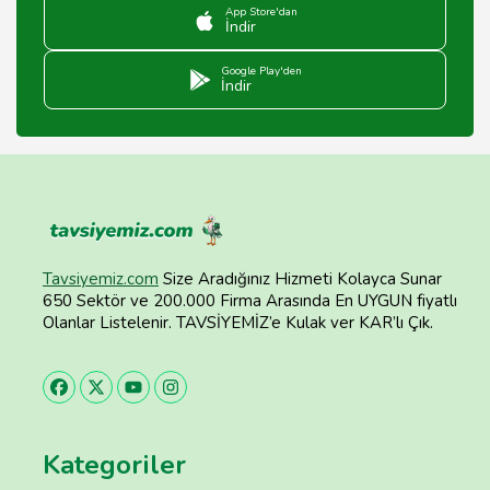
App Store'dan
İndir
Google Play'den
İndir
Tavsiyemiz.com
Size Aradığınız Hizmeti Kolayca Sunar
650 Sektör ve 200.000 Firma Arasında En UYGUN fiyatlı
Olanlar Listelenir. TAVSİYEMİZ’e Kulak ver KAR’lı Çık.
Kategoriler