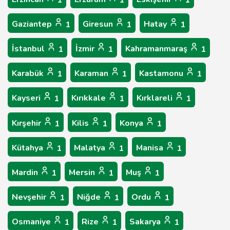
1
1
1
Gaziantep
Giresun
Hatay
1
1
1
İstanbul
İzmir
Kahramanmaraş
1
1
1
Karabük
Karaman
Kastamonu
1
1
1
Kayseri
Kırıkkale
Kırklareli
1
1
1
Kırşehir
Kilis
Konya
1
1
1
Kütahya
Malatya
Manisa
1
1
1
Mardin
Mersin
Muş
1
1
1
Nevşehir
Niğde
Ordu
1
1
1
Osmaniye
Rize
Sakarya
1
1
1