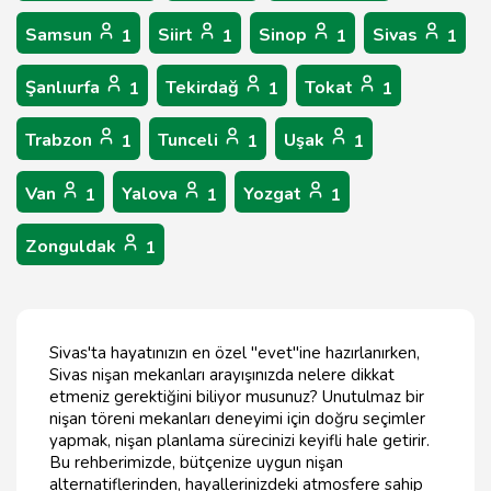
Samsun
Siirt
Sinop
Sivas
1
1
1
1
Şanlıurfa
Tekirdağ
Tokat
1
1
1
Trabzon
Tunceli
Uşak
1
1
1
Van
Yalova
Yozgat
1
1
1
Zonguldak
1
Sivas'ta hayatınızın en özel "evet"ine hazırlanırken,
Sivas nişan mekanları arayışınızda nelere dikkat
etmeniz gerektiğini biliyor musunuz? Unutulmaz bir
nişan töreni mekanları deneyimi için doğru seçimler
yapmak, nişan planlama sürecinizi keyifli hale getirir.
Bu rehberimizde, bütçenize uygun nişan
alternatiflerinden, hayallerinizdeki atmosfere sahip