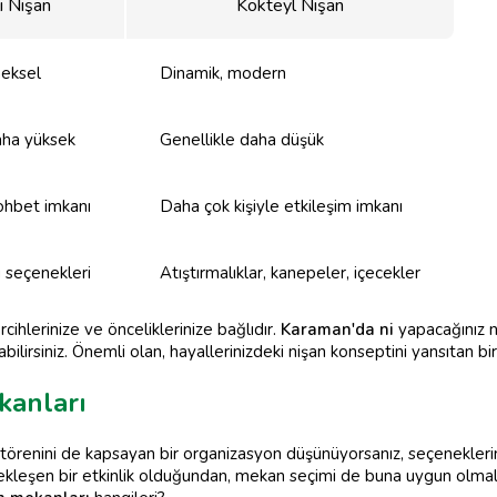
i Nişan
Kokteyl Nişan
neksel
Dinamik, modern
aha yüksek
Genellikle daha düşük
ohbet imkanı
Daha çok kişiyle etkileşim imkanı
 seçenekleri
Atıştırmalıklar, kanepeler, içecekler
rcihlerinize ve önceliklerinize bağlıdır.
Karaman'da ni
yapacağınız n
ilirsiniz. Önemli olan, hayallerinizdeki nişan konseptini yansıtan bi
kanları
 törenini de kapsayan bir organizasyon düşünüyorsanız, seçeneklerin
ekleşen bir etkinlik olduğundan, mekan seçimi de buna uygun olmalı