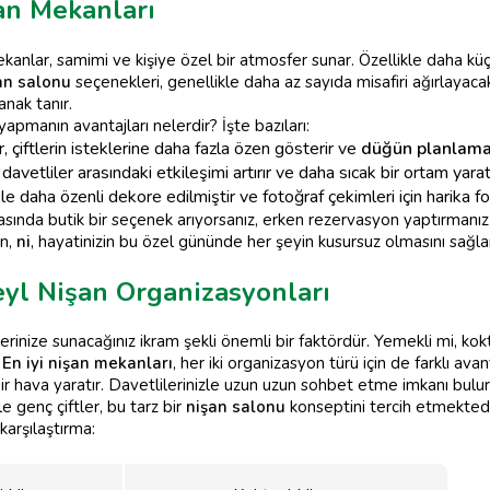
an Mekanları
kanlar, samimi ve kişiye özel bir atmosfer sunar. Özellikle daha küç
an salonu
seçenekleri, genellikle daha az sayıda misafiri ağırlayac
anak tanır.
apmanın avantajları nelerdir? İşte bazıları:
 çiftlerin isteklerine daha fazla özen gösterir ve
düğün planlam
avetliler arasındaki etkileşimi artırır ve daha sıcak bir ortam yaratı
e daha özenli dekore edilmiştir ve fotoğraf çekimleri için harika fo
asında butik bir seçenek arıyorsanız, erken rezervasyon yaptırmanız
ın,
ni
, hayatinizin bu özel gününde her şeyin kusursuz olmasını sağlam
yl Nişan Organizasyonları
lerinize sunacağınız ikram şekli önemli bir faktördür. Yemekli mi, k
.
En iyi nişan mekanları
, her iki organizasyon türü için de farklı avan
ir hava yaratır. Davetlilerinizle uzun uzun sohbet etme imkanı bulu
e genç çiftler, bu tarz bir
nişan salonu
konseptini tercih etmektedi
 karşılaştırma: