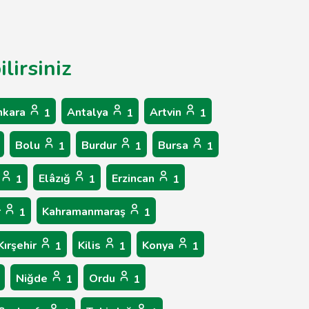
lirsiniz
nkara
Antalya
Artvin
1
1
1
Bolu
Burdur
Bursa
1
1
1
Elâzığ
Erzincan
1
1
1
r
Kahramanmaraş
1
1
Kırşehir
Kilis
Konya
1
1
1
Niğde
Ordu
1
1