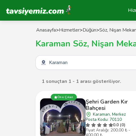
Tavsiyemiz Anasayfa
Hiz
Anasayfa
>
Hizmetler
>
Düğün
>
Söz, Nişan Mekan
Karaman Söz, Nişan Meka
Şehir seçin
1 sonuçtan 1 - 1 arası gösteriliyor.
Öne Çıkan
Şehri Garden Kır
Bahçesi
Karaman, Merkez
Posta Kodu: 70110
0.0 (0)
Fiyat Aralığı: 200,00 ₺ -
400,00 ₺