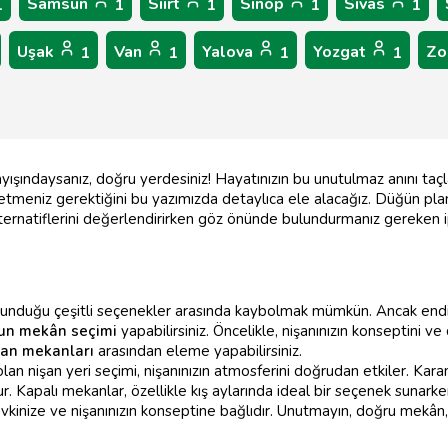
Samsun
Siirt
Sinop
Sivas
1
1
1
1
1
Uşak
Van
Yalova
Yozgat
Zo
1
1
1
1
yışındaysanız, doğru yerdesiniz! Hayatınızın bu unutulmaz anını taçl
tmeniz gerektiğini bu yazımızda detaylıca ele alacağız. Düğün plan
lternatiflerini değerlendirirken göz önünde bulundurmanız gereken ip
n sunduğu çeşitli seçenekler arasında kaybolmak mümkün. Ancak en
un mekân seçimi
yapabilirsiniz. Öncelikle, nişanınızın konseptini ve 
işan mekanları
arasından eleme yapabilirsiniz.
olan nişan yeri seçimi, nişanınızın atmosferini doğrudan etkiler. Ka
. Kapalı mekanlar, özellikle kış aylarında ideal bir seçenek sunarken
evkinize ve nişanınızın konseptine bağlıdır. Unutmayın, doğru mekân