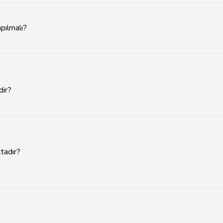
pılmalı?
rezervasyon yapmanız önerilir.
dir?
kanın kapasitesine ve sunduğu hizmetlere göre değişiklik göstermek
tadır?
ekorasyon, ses ve ışık sistemleri gibi hizmetler sunulmaktadır.