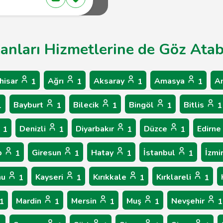
kanları Hizmetlerine de Göz Atabi
hisar
Ağrı
Aksaray
Amasya
A
1
1
1
1
Bayburt
Bilecik
Bingöl
Bitlis
1
1
1
1
1
Denizli
Diyarbakır
Düzce
Edirne
1
1
1
1
p
Giresun
Hatay
İstanbul
İzmi
1
1
1
1
nu
Kayseri
Kırıkkale
Kırklareli
1
1
1
1
Mardin
Mersin
Muş
Nevşehir
1
1
1
1
1