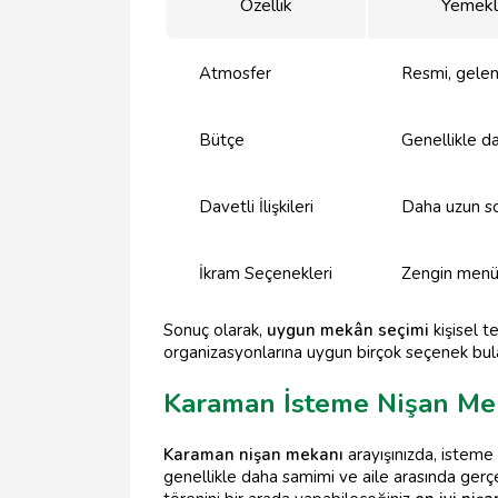
Özellik
Yemekl
Atmosfer
Resmi, gele
Bütçe
Genellikle d
Davetli İlişkileri
Daha uzun s
İkram Seçenekleri
Zengin menü
Sonuç olarak,
uygun mekân seçimi
kişisel te
organizasyonlarına uygun birçok seçenek bulab
Karaman İsteme Nişan Me
Karaman nişan mekanı
arayışınızda, isteme
genellikle daha samimi ve aile arasında gerç