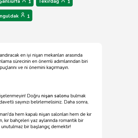
Şanlıurfa
Tekirdağ
1
1
nguldak
1
andıracak en iyi nişan mekanları arasında
lama sürecinin en önemli adımlarından biri
uçlarını ve ni önemini kaçırmayın.
dişelenmeyin! Doğru
nişan salonu
bulmak
davetli sayınızı belirlemelisiniz. Daha sonra,
raman'da hem kapalı
ni
şan salonları hem de kır
, kır bahçeleri yaz aylarında romantik bir
, unutulmaz bir başlangıç demektir!