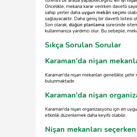
törenini bir arada yapabileceğiniz
en iyi niş
Öncelikle, mekana karar verirken davetli sayı
sahip yerler daha
uygun mekân seçimi
olabi
sağlayacaktır. Daha geniş bir davetli listesi o
Son olarak,
düğün planlama
sürecinde istem
kullanmanıza yardımcı olur. Bu sebeple, meka
Sıkça Sorulan Sorular
Karaman'da nişan mekanla
Karaman'da nişan mekanları genellikle şehir m
bulunmaktadır.
Karaman'da nişan organiz
Karaman'da nişan organizasyonu için en uygun
etkinlik düzenlemek daha keyifli olabilir.
Nişan mekanları seçerken