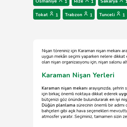
Osmaniye
Rize
Sakarya
1
1
Tokat
Trabzon
Tunceli
1
1
1
Nişan töreniniz için Karaman nişan mekanı ara
uygun mekân seçimi yaparken nelere dikkat e
olan nişan organizasyonu için, nişan salonu a
Karaman Nişan Yerleri
Karaman nişan mekanı
arayışınızda, şehri
için birkaç önemli noktaya dikkat ederek
uyg
bütçenizi göz önünde bulundurarak
en iyi n
Düğün planlama
sürecinin önemli bir adımı 
bahçeleri gibi açık hava seçenekleri mevcuttur
atmosfer yaratır. Seçiminiz, tamamen sizin z