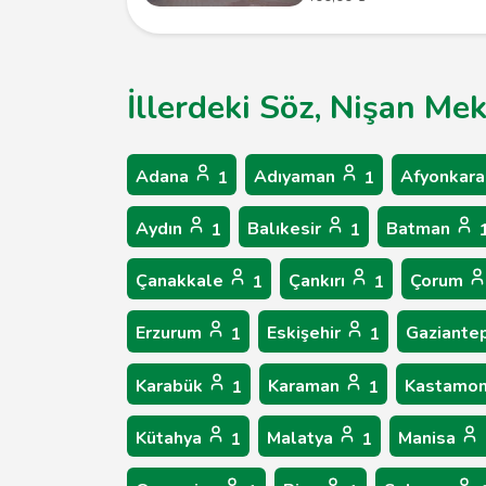
İllerdeki Söz, Nişan Me
Adana
Adıyaman
Afyonkara
1
1
Aydın
Balıkesir
Batman
1
1
Çanakkale
Çankırı
Çorum
1
1
Erzurum
Eskişehir
Gaziante
1
1
Karabük
Karaman
Kastamo
1
1
Kütahya
Malatya
Manisa
1
1