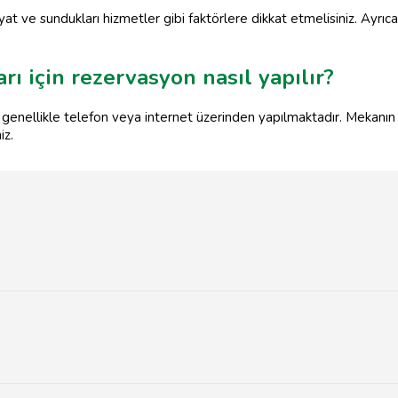
yat ve sundukları hizmetler gibi faktörlere dikkat etmelisiniz. Ayr
ı için rezervasyon nasıl yapılır?
 genellikle telefon veya internet üzerinden yapılmaktadır. Mekanı
iz.
r merkezindeki oteller, bahçeli restoranlar ve özel etkinlik salonla