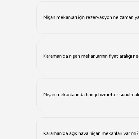
Nişan mekanları için rezervasyon ne zaman ya
Nişan mekanları için en az 2-3 ay öncesinden 
Karaman'da nişan mekanlarının fiyat aralığı ne
Karaman'daki nişan mekanlarının fiyatları, me
Nişan mekanlarında hangi hizmetler sunulmak
Nişan mekanlarında genellikle yemek servisi, d
Karaman'da açık hava nişan mekanları var mı?