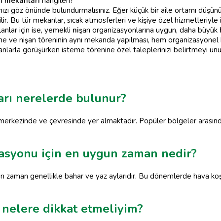
an mekanları
hangileri?
nızı göz önünde bulundurmalısınız. Eğer küçük bir aile ortamı düşün
lir. Bu tür mekanlar, sıcak atmosferleri ve kişiye özel hizmetleriyl
lanlar için ise, yemekli
ni
şan organizasyonlarına uygun, daha büyük
e ve nişan töreninin aynı mekanda yapılması, hem organizasyonel k
nlarla görüşürken isteme törenine özel taleplerinizi belirtmeyi un
rı nerelerde bulunur?
erkezinde ve çevresinde yer almaktadır. Popüler bölgeler arasında p
asyonu için en uygun zaman nedir?
 zaman genellikle bahar ve yaz aylarıdır. Bu dönemlerde hava koşull
 nelere dikkat etmeliyim?