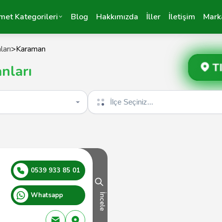
met Kategorileri
Blog
Hakkımızda
İller
İletişim
Mark
ları
>
Karaman
T
nları
İlçe seçin
0539 933 85 01
Whatsapp
İncele