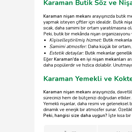
Karaman Butik Söz ve Niş
Karaman nişan mekanı
arayışınızda butik me
yapmak isteyen çiftler için idealdir. Butik
niş
sıcak, daha samimi bir ortam yaratılmasına ol
Peki, butik bir mekânda nişan organizasyonu y
Kişiselleştirilmiş hizmet:
Butik mekanlar,
Samimi atmosfer:
Daha küçük bir ortam, d
Estetik detaylar:
Butik mekanlar genellikl
Eğer
Karaman'da en iyi nişan mekanları
ar
daha popülerdir ve hızlıca dolabilir. Unutmay
Karaman Yemekli ve Kokte
Karaman nişan mekanı
arayışınızda, davetli
sürecinizi hem de bütçenizi doğrudan etkiler
Yemekli nişanlar, daha resmi ve geleneksel b
dinamik ve enerjik bir atmosfer sunar. Özellikl
Peki, hangisi size daha uygun?
İşte kısa bir