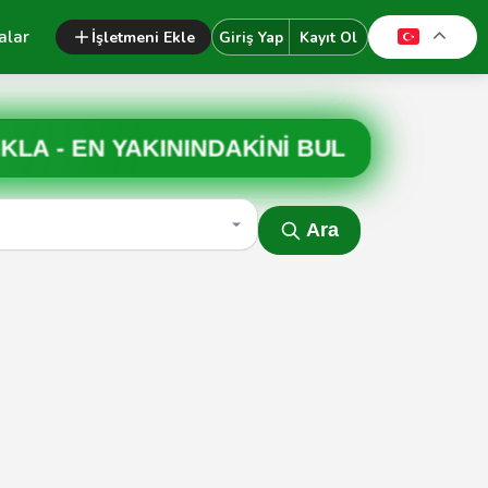
alar
İşletmeni Ekle
Giriş Yap
Kayıt Ol
IKLA -
EN YAKININDAKİNİ BUL
Ara