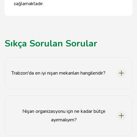
sağlamaktadır.
Sıkça Sorulan Sorular
Trabzon'da en iyi nişan mekanları hangileridir?
Trabzon'da en iyi nişan mekanları arasında Villa
Kelebek, Grand Trabzon ve Yıldızlar Düğün Salonu
bulunmaktadır.
Nişan organizasyonu için ne kadar bütçe
ayırmalıyım?