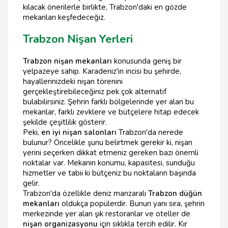
kılacak önerilerle birlikte, Trabzon'daki en gözde
mekanları keşfedeceğiz.
Trabzon Nişan Yerleri
Trabzon nişan mekanları
konusunda geniş bir
yelpazeye sahip. Karadeniz'in incisi bu şehirde,
hayallerinizdeki nişan törenini
gerçekleştirebileceğiniz pek çok alternatif
bulabilirsiniz. Şehrin farklı bölgelerinde yer alan bu
mekanlar, farklı zevklere ve bütçelere hitap edecek
şekilde çeşitlilik gösterir.
Peki,
en iyi nişan salonları
Trabzon'da nerede
bulunur? Öncelikle şunu belirtmek gerekir ki, nişan
yerini seçerken dikkat etmeniz gereken bazı önemli
noktalar var. Mekanın konumu, kapasitesi, sunduğu
hizmetler ve tabii ki bütçeniz bu noktaların başında
gelir.
Trabzon'da özellikle deniz manzaralı
Trabzon düğün
mekanları
oldukça popülerdir. Bunun yanı sıra, şehrin
merkezinde yer alan şık restoranlar ve oteller de
nişan organizasyonu
için sıklıkla tercih edilir. Kır