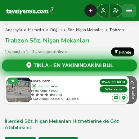
Tavsiyemiz Anasayfa
Anasayfa
>
Hizmetler
>
Düğün
>
Söz, Nişan Mekanları
>
Trabzon
Trabzon Söz, Nişan Mekanları
1 sonuçtan 1 - 1 arası gösteriliyor.
Filtrele
TIKLA -
EN YAKININDAKİNİ BUL
Nisra Park
0546 881 08 81
Trabzon, Arsin
İncele
Whatsapp
Posta Kodu: 61900
0.0 (0)
Fiyat Aralığı: 200,00 ₺ - 400,00 ₺
İllerdeki Söz, Nişan Mekanları Hizmetlerine de Göz
Atabilirsiniz