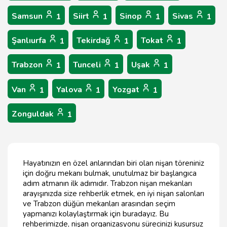
Samsun
Siirt
Sinop
Sivas
1
1
1
1
Şanlıurfa
Tekirdağ
Tokat
1
1
1
Trabzon
Tunceli
Uşak
1
1
1
Van
Yalova
Yozgat
1
1
1
Zonguldak
1
Hayatınızın en özel anlarından biri olan nişan töreniniz
için doğru mekanı bulmak, unutulmaz bir başlangıca
adım atmanın ilk adımıdır. Trabzon nişan mekanları
arayışınızda size rehberlik etmek, en iyi nişan salonları
ve Trabzon düğün mekanları arasından seçim
yapmanızı kolaylaştırmak için buradayız. Bu
rehberimizde, nişan organizasyonu sürecinizi kusursuz