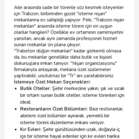
Aile arasında sade bir törenle söz kesmek isteyenler
için Trabzon, birbirinden güzel "isteme nişan"
mekanlarına ev sahipliği yapıyor. Peki, "Trabzon nişan
mekanları" arasında isteme töreni için en uygun
olanlar hangileri? Özellikle ev ortamının samimiyetini
yansıtan, ancak aynı zamanda profesyonel hizmet
sunan mekanlar ön plana çıkıyor.
"Trabeton düğün mekanları" kadar görkemli olmasa
da, bu mekanlar genellikle daha butik ve kişisel
dokunuşlara imkan tanıyor. "Nişan organizasyonu"
firmalarıyla anlaşarak, mekana özel süslemeler
yaptırabilir, unutulmaz bir "Tr" anı yaratabilirsiniz.
İstemeye Özel Mekan Seçenekleri:
Butik Oteller:
Şehir merkezine yakın, şık ve sıcak
bir ortam sunan butik oteller, isteme törenleri için
ideal.
Restoranların Özel Bölümleri:
Bazı restoranlar,
ailelere özel bölümler ayırarak, yemekli bir
isteme töreni düzenleme imkanı veriyor.
Kır Evleri:
Şehir gürültüsünden uzak, doğayla iç
içe bir isteme hayal edenler için kır evleri harika