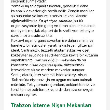
seçenek sunmaktadır.
Yemekli nişan organizasyonları, genellikle daha
kalabalık davetler için tercih edilir. Zengin menüler,
şık sunumlar ve kusursuz servis ile konuklarınızı
ağırlayabilirsiniz.
En iyi nişan salonları
, bu tür
organizasyonlar için geniş ve ferah alanlar sunarken,
deneyimli mutfak ekipleri de lezzetli yemekleriyle
davetinizi unutulmaz kılar.
Kokteyl nişan organizasyonları ise daha samimi ve
hareketli bir atmosfer yaratmak isteyen çiftler için
ideal. Canlı müzik, lezzetli atıştırmalıklar ve özel
kokteyller eşliğinde sevdiklerinizle keyifli bir kutlama
yapabilirsiniz.
Trabzon düğün mekanları
da bu
konseptte
nişan organizasyonu
düzenlemek
isteyenlere şık ve modern mekanlar sunuyor.
Sonuç olarak, ister yemekli ister kokteyl olsun,
Tr
abzon'da nişanınız için en uygun mekanı bulmak
mümkün. Tek yapmanız gereken, beklentilerinizi ve
tercihlerinizi belirlemek ve ardından size en uygun
mekanı seçmek.
Trabzon İsteme Nişan Mekanları