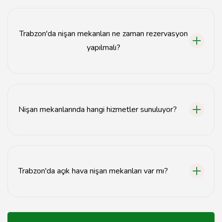
Nişan organizasyonu için bütçe, mekanın büyüklüğüne
ve hizmetlerine bağlı olarak genellikle 5.000 TL ile
20.000 TL arasında değişmektedir.
Trabzon'da nişan mekanları ne zaman rezervasyon
yapılmalı?
Trabzon'da nişan mekanları için en az 2-3 ay önceden
rezervasyon yapmanız önerilir.
Nişan mekanlarında hangi hizmetler sunuluyor?
Nişan mekanlarında genellikle yemek servisi,
dekorasyon, müzik ve fotoğraf hizmetleri
sunulmaktadır.
Trabzon'da açık hava nişan mekanları var mı?
Evet, Trabzon'da açık hava nişan mekanları
bulunmaktadır. Özellikle yaz aylarında tercih