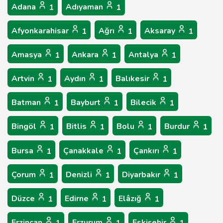
Adana
Adıyaman
1
1
Afyonkarahisar
Ağrı
Aksaray
1
1
1
Amasya
Ankara
Antalya
1
1
1
Artvin
Aydın
Balıkesir
1
1
1
Batman
Bayburt
Bilecik
1
1
1
Bingöl
Bitlis
Bolu
Burdur
1
1
1
1
Bursa
Çanakkale
Çankırı
1
1
1
Çorum
Denizli
Diyarbakır
1
1
1
Düzce
Edirne
Elâzığ
1
1
1
Erzincan
Erzurum
Eskişehir