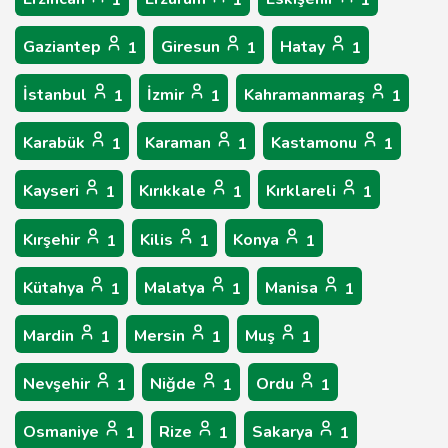
1
1
1
Gaziantep
Giresun
Hatay
1
1
1
İstanbul
İzmir
Kahramanmaraş
1
1
1
Karabük
Karaman
Kastamonu
1
1
1
Kayseri
Kırıkkale
Kırklareli
1
1
1
Kırşehir
Kilis
Konya
1
1
1
Kütahya
Malatya
Manisa
1
1
1
Mardin
Mersin
Muş
1
1
1
Nevşehir
Niğde
Ordu
1
1
1
Osmaniye
Rize
Sakarya
1
1
1