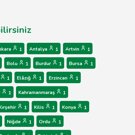
lirsiniz
nkara
Antalya
Artvin
1
1
1
Bolu
Burdur
Bursa
1
1
1
Elâzığ
Erzincan
1
1
1
r
Kahramanmaraş
1
1
Kırşehir
Kilis
Konya
1
1
1
Niğde
Ordu
1
1