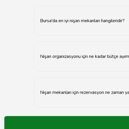
Nişan yeri seçerken mekanın kapasitesi, konum
Bursa'da en iyi nişan mekanları hangileridir?
Bursa'da en iyi nişan mekanları arasında tarihi
Nişan organizasyonu için ne kadar bütçe ayır
Nişan organizasyonu için bütçe, seçtiğiniz mek
Nişan mekanları için rezervasyon ne zaman ya
Nişan mekanları için en az 2-3 ay öncesinden 