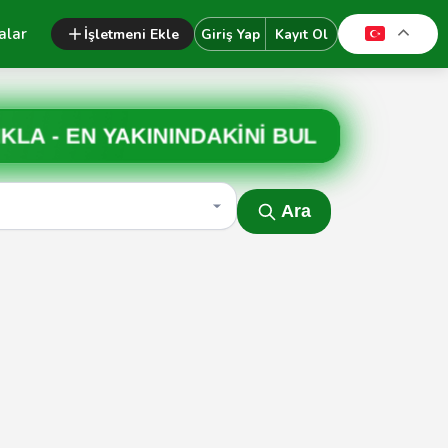
alar
İşletmeni Ekle
Giriş Yap
Kayıt Ol
IKLA -
EN YAKININDAKİNİ BUL
Ara