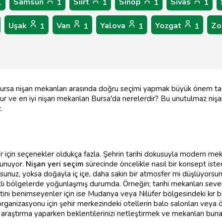
Samsun
Siirt
Sinop
Sivas
1
1
1
1
1
Uşak
Van
Yalova
Yozgat
Zo
1
1
1
1
 Bursa nişan mekanları arasında doğru seçimi yapmak büyük önem taş
nur ve en iyi nişan mekanları Bursa'da nerelerdir? Bu unutulmaz niş
.
er için seçenekler oldukça fazla. Şehrin tarihi dokusuyla modern mek
sunuyor.
Nişan yeri seçim
sürecinde öncelikle nasıl bir konsept iste
orsunuz, yoksa doğayla iç içe, daha sakin bir atmosfer mi düşlüyorsu
lı bölgelerde yoğunlaşmış durumda. Örneğin; tarihi mekanları sevenl
tini benimseyenler için ise Mudanya veya Nilüfer bölgesindeki kır bah
rganizasyonu için şehir merkezindeki otellerin balo salonları veya öz
raştırma yaparken beklentilerinizi netleştirmek ve mekanları bun