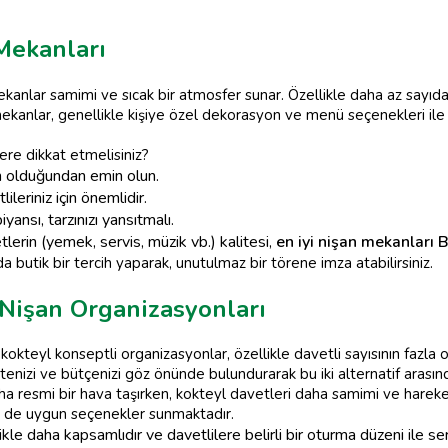
Mekanları
ekanlar samimi ve sıcak bir atmosfer sunar. Özellikle daha az sayıda 
 mekanlar, genellikle kişiye özel dekorasyon ve menü seçenekleri ile
re dikkat etmelisiniz?
n olduğundan emin olun.
leriniz için önemlidir.
nsı, tarzınızı yansıtmalı.
rin (yemek, servis, müzik vb.) kalitesi,
en iyi nişan mekanları 
a butik bir tercih yaparak, unutulmaz bir törene imza atabilirsiniz.
 Nişan Organizasyonları
okteyl konseptli organizasyonlar, özellikle davetli sayısının fazla
tenizi ve bütçenizi göz önünde bulundurarak bu iki alternatif arasında
a resmi bir hava taşırken, kokteyl davetleri daha samimi ve hareket
e de uygun seçenekler sunmaktadır.
e daha kapsamlıdır ve davetlilere belirli bir oturma düzeni ile serv