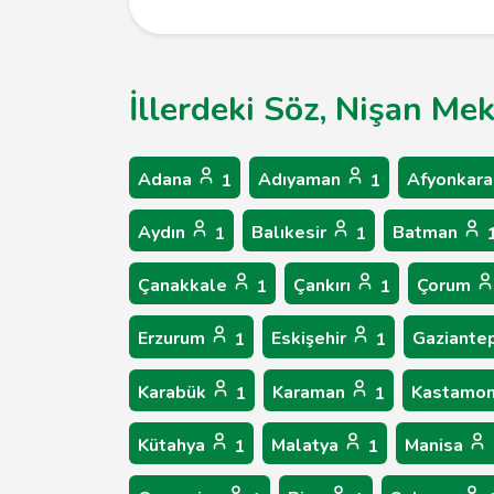
İllerdeki Söz, Nişan Me
Adana
Adıyaman
Afyonkara
1
1
Aydın
Balıkesir
Batman
1
1
Çanakkale
Çankırı
Çorum
1
1
Erzurum
Eskişehir
Gaziante
1
1
Karabük
Karaman
Kastamo
1
1
Kütahya
Malatya
Manisa
1
1