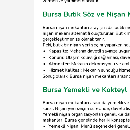
vermenize yardımcı olacaktır.
Bursa Butik Söz ve Nişan 
Bursa nişan mekanları
arayışınızda, butik m
nişan mekanı
alternatifi oluştururlar. Butik
gerçekleştirmenize olanak tanır.
Peki, butik bir
nişan yeri seçim
yaparken nele
Kapasite:
Mekanın davetli sayınıza uygu
Konum:
Ulaşım kolaylığı sağlaması, davetli
Atmosfer:
Mekanın dekorasyonu ve ambiya
Hizmet Kalitesi:
Mekanın sunduğu hizmetle
Sonuç olarak,
Bursa nişan mekanları
arasınd
Bursa Yemekli ve Kokteyl
Bursa nişan mekanları
arasında yemekli ve k
sunar.
Nişan yeri seçim
sürecinde, davetli lis
Yemekli
nişan
organizasyonları genellikle dah
mekanları Bursa
genelinde her iki konsept
Yemekli Nişan:
Menü seçenekleri genellikl