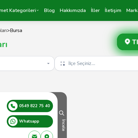
met Kategorileri
Blog
Hakkımızda
İller
İletişim
Mark
ları
>
Bursa
T
rı
İlçe seçin
0549 822 75 40
Whatsapp
İncele