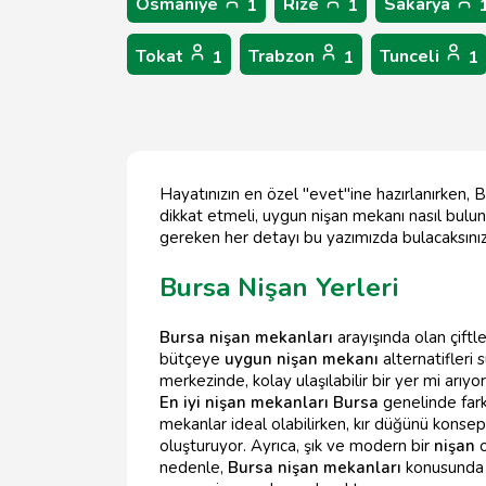
Osmaniye
Rize
Sakarya
1
1
Tokat
Trabzon
Tunceli
1
1
1
Hayatınızın en özel "evet"ine hazırlanırken,
dikkat etmeli, uygun nişan mekanı nasıl bulu
gereken her detayı bu yazımızda bulacaksınız
Bursa Nişan Yerleri
Bursa nişan mekanları
arayışında olan çiftl
bütçeye
uygun nişan mekanı
alternatifleri 
merkezinde, kolay ulaşılabilir bir yer mi arıy
En iyi nişan mekanları Bursa
genelinde fark
mekanlar ideal olabilirken, kır düğünü konsep
oluşturuyor. Ayrıca, şık ve modern bir
nişan
o
nedenle,
Bursa nişan mekanları
konusunda a