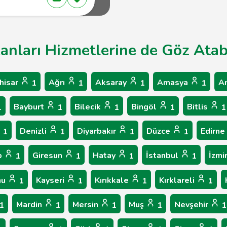
kanları Hizmetlerine de Göz Atabi
hisar
Ağrı
Aksaray
Amasya
A
1
1
1
1
Bayburt
Bilecik
Bingöl
Bitlis
1
1
1
1
1
Denizli
Diyarbakır
Düzce
Edirne
1
1
1
1
p
Giresun
Hatay
İstanbul
İzmi
1
1
1
1
nu
Kayseri
Kırıkkale
Kırklareli
1
1
1
1
Mardin
Mersin
Muş
Nevşehir
1
1
1
1
1