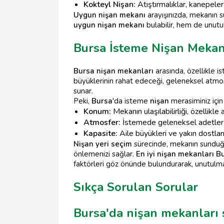
Kokteyl Nişan:
Atıştırmalıklar, kanepeler
Uygun nişan mekanı
arayışınızda, mekanın s
uygun nişan mekanı
bulabilir, hem de unut
Bursa İsteme Nişan Mekan
Bursa nişan mekanları
arasında, özellikle i
büyüklerinin rahat edeceği, geleneksel atmos
sunar.
Peki,
Bursa
'da isteme
nişan
merasiminiz içi
Konum:
Mekanın ulaşılabilirliği, özellikle
Atmosfer:
İstemede geleneksel adetler 
Kapasite:
Aile büyükleri ve yakın dostları
Nişan yeri seçim
sürecinde, mekanın sunduğu 
önlemenizi sağlar.
En iyi nişan mekanları B
faktörleri göz önünde bulundurarak, unutulm
Sıkça Sorulan Sorular
Bursa'da nişan mekanları 