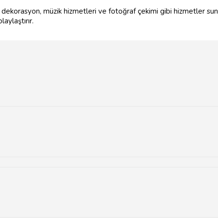
 dekorasyon, müzik hizmetleri ve fotoğraf çekimi gibi hizmetler su
aylaştırır.
Mudanya, Gemlik ve Ovaakça gibi bölgelerde yer almaktadır.