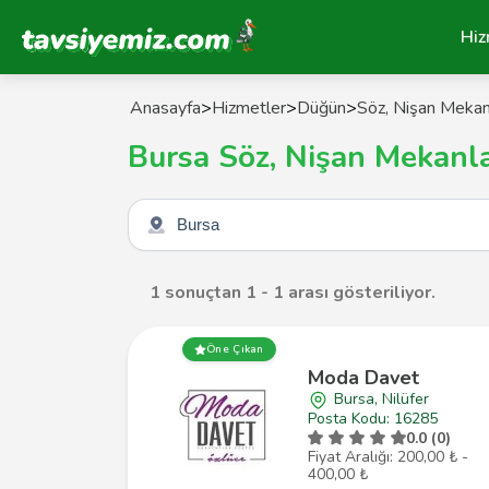
Tavsiyemiz Anasayfa
Hiz
Anasayfa
>
Hizmetler
>
Düğün
>
Söz, Nişan Mekan
Bursa Söz, Nişan Mekanla
Şehir seçin
1 sonuçtan 1 - 1 arası gösteriliyor.
Öne Çıkan
Moda Davet
Bursa, Nilüfer
Posta Kodu: 16285
0.0 (0)
Fiyat Aralığı: 200,00 ₺ -
400,00 ₺