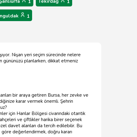
Şanlıurfa
Tekirdağ
1
1
nguldak
1
ıyor. Nişan yeri seçim sürecinde nelere
an gününüzü planlarken, dikkat etmeniz
anları bir araya getiren Bursa, her zevke ve
diğinize karar vermek önemli. Şehrin
nuz?
er için Hanlar Bölgesi civarındaki otantik
çeleri ve çiftlikler harika birer seçenek
el davet alanları da tercih edilebilir. Bu
a göre değerlendirmek, doğru kararı