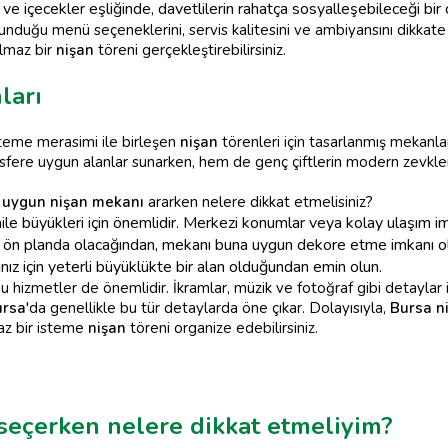
 ve içecekler eşliğinde, davetlilerin rahatça sosyalleşebileceği bir
unduğu menü seçeneklerini, servis kalitesini ve ambiyansını dikka
ulmaz bir
nişan
töreni gerçekleştirebilirsiniz.
ları
steme merasimi ile birleşen
nişan
törenleri için tasarlanmış mekanl
fere uygun alanlar sunarken, hem de genç çiftlerin modern zevkleri
n
uygun nişan mekanı
ararken nelere dikkat etmelisiniz?
 aile büyükleri için önemlidir. Merkezi konumlar veya kolay ulaşım imk
ön planda olacağından, mekanı buna uygun dekore etme imkanı olu
nız için yeterli büyüklükte bir alan olduğundan emin olun.
hizmetler de önemlidir. İkramlar, müzik ve fotoğraf gibi detaylar
ursa
'da genellikle bu tür detaylarda öne çıkar. Dolayısıyla,
Bursa n
az bir isteme
nişan
töreni organize edebilirsiniz.
seçerken nelere dikkat etmeliyim?