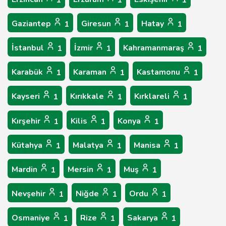
1
1
1
Gaziantep
Giresun
Hatay
1
1
1
İstanbul
İzmir
Kahramanmaraş
1
1
1
Karabük
Karaman
Kastamonu
1
1
1
Kayseri
Kırıkkale
Kırklareli
1
1
1
Kırşehir
Kilis
Konya
1
1
1
Kütahya
Malatya
Manisa
1
1
1
Mardin
Mersin
Muş
1
1
1
Nevşehir
Niğde
Ordu
1
1
1
Osmaniye
Rize
Sakarya
1
1
1