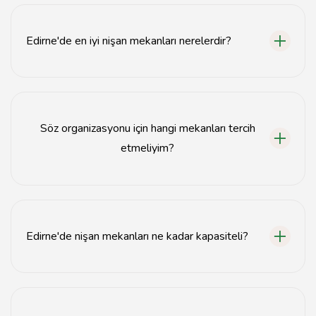
Edirne'de en iyi nişan mekanları nerelerdir?
Edirne'de en iyi nişan mekanları arasında tarihi ve
modern salonlar, bahçeli mekanlar ve oteller
bulunmaktadır.
Söz organizasyonu için hangi mekanları tercih
etmeliyim?
Söz organizasyonu için şık ve samimi atmosfer sunan
salonlar veya açık hava mekanları tercih edilebilir.
Edirne'de nişan mekanları ne kadar kapasiteli?
Edirne'deki nişan mekanları genellikle 50 kişiden 500
kişiye kadar farklı kapasitelerde hizmet vermektedir.