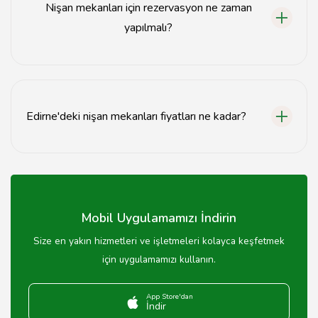
Nişan mekanları için rezervasyon ne zaman
yapılmalı?
Nişan mekanları için en az 2-3 ay öncesinden
rezervasyon yapılması önerilmektedir.
Edirne'deki nişan mekanları fiyatları ne kadar?
Edirne'deki nişan mekanları fiyatları mekanın konumuna,
kapasitesine ve hizmetlerine göre değişiklik
göstermektedir.
Mobil Uygulamamızı İndirin
Size en yakın hizmetleri ve işletmeleri kolayca keşfetmek
için uygulamamızı kullanın.
App Store'dan
İndir