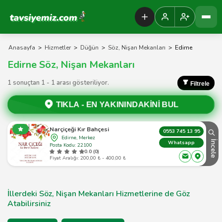
Tavsiyemiz Anasayfa
Anasayfa
>
Hizmetler
>
Düğün
>
Söz, Nişan Mekanları
>
Edirne
Edirne Söz, Nişan Mekanları
1 sonuçtan 1 - 1 arası gösteriliyor.
Filtrele
TIKLA -
EN YAKININDAKİNİ BUL
Narçiçeği Kır Bahçesi
0553 745 13 95
Edirne, Merkez
İncele
Whatsapp
Posta Kodu: 22100
0.0 (0)
Fiyat Aralığı: 200,00 ₺ - 400,00 ₺
İllerdeki Söz, Nişan Mekanları Hizmetlerine de Göz
Atabilirsiniz