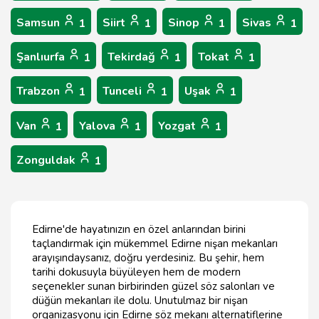
Samsun
Siirt
Sinop
Sivas
1
1
1
1
Şanlıurfa
Tekirdağ
Tokat
1
1
1
Trabzon
Tunceli
Uşak
1
1
1
Van
Yalova
Yozgat
1
1
1
Zonguldak
1
Edirne'de hayatınızın en özel anlarından birini
taçlandırmak için mükemmel Edirne nişan mekanları
arayışındaysanız, doğru yerdesiniz. Bu şehir, hem
tarihi dokusuyla büyüleyen hem de modern
seçenekler sunan birbirinden güzel söz salonları ve
düğün mekanları ile dolu. Unutulmaz bir nişan
organizasyonu için Edirne söz mekanı alternatiflerine