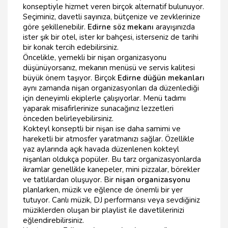
konseptiyle hizmet veren birçok alternatif bulunuyor.
Seçiminiz, davetli sayınıza, bütçenize ve zevklerinize
göre şekillenebilir.
Edirne söz mekanı
arayışınızda
ister şık bir otel, ister kır bahçesi, isterseniz de tarihi
bir konak tercih edebilirsiniz.
Öncelikle, yemekli bir nişan organizasyonu
düşünüyorsanız, mekanın menüsü ve servis kalitesi
büyük önem taşıyor. Birçok
Edirne düğün mekanları
aynı zamanda nişan organizasyonları da düzenlediği
için deneyimli ekiplerle çalışıyorlar. Menü tadımı
yaparak misafirlerinize sunacağınız lezzetleri
önceden belirleyebilirsiniz.
Kokteyl konseptli bir nişan ise daha samimi ve
hareketli bir atmosfer yaratmanızı sağlar. Özellikle
yaz aylarında açık havada düzenlenen kokteyl
nişanları oldukça popüler. Bu tarz organizasyonlarda
ikramlar genellikle kanepeler, mini pizzalar, börekler
ve tatlılardan oluşuyor. Bir
nişan organizasyonu
planlarken, müzik ve eğlence de önemli bir yer
tutuyor. Canlı müzik, DJ performansı veya sevdiğiniz
müziklerden oluşan bir playlist ile davetlilerinizi
eğlendirebilirsiniz.