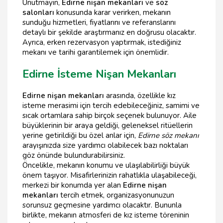
Unutmayın,
Edirne nişan mekanları
ve
söz
salonları
konusunda karar verirken, mekanın
sunduğu hizmetleri, fiyatlarını ve referanslarını
detaylı bir şekilde araştırmanız en doğrusu olacaktır.
Ayrıca, erken rezervasyon yaptırmak, istediğiniz
mekanı ve tarihi garantilemek için önemlidir.
Edirne İsteme Nişan Mekanları
Edirne nişan mekanları
arasında, özellikle kız
isteme merasimi için tercih edebileceğiniz, samimi ve
sıcak ortamlara sahip birçok seçenek bulunuyor. Aile
büyüklerinin bir araya geldiği, geleneksel ritüellerin
yerine getirildiği bu özel anlar için,
Edirne söz mekanı
arayışınızda size yardımcı olabilecek bazı noktaları
göz önünde bulundurabilirsiniz.
Öncelikle, mekanın konumu ve ulaşılabilirliği büyük
önem taşıyor. Misafirlerinizin rahatlıkla ulaşabileceği,
merkezi bir konumda yer alan
Edirne nişan
mekanları
tercih etmek, organizasyonunuzun
sorunsuz geçmesine yardımcı olacaktır. Bununla
birlikte, mekanın atmosferi de kız isteme töreninin