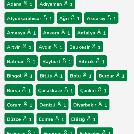
Adana
Adıyaman
1
1
Afyonkarahisar
Ağrı
Aksaray
1
1
1
Amasya
Ankara
Antalya
1
1
1
Artvin
Aydın
Balıkesir
1
1
1
Batman
Bayburt
Bilecik
1
1
1
Bingöl
Bitlis
Bolu
Burdur
1
1
1
1
Bursa
Çanakkale
Çankırı
1
1
1
Çorum
Denizli
Diyarbakır
1
1
1
Düzce
Edirne
Elâzığ
1
1
1
Erzincan
Erzurum
Eskişehir