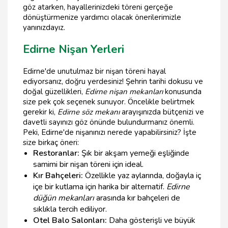
göz atarken, hayallerinizdeki töreni gerçeğe
dönüştürmenize yardımcı olacak önerilerimizle
yanınızdayız.
Edirne Nişan Yerleri
Edirne'de unutulmaz bir nişan töreni hayal
ediyorsanız, doğru yerdesiniz! Şehrin tarihi dokusu ve
doğal güzellikleri,
Edirne nişan mekanları
konusunda
size pek çok seçenek sunuyor. Öncelikle belirtmek
gerekir ki,
Edirne söz mekanı
arayışınızda bütçenizi ve
davetli sayınızı göz önünde bulundurmanız önemli.
Peki, Edirne'de nişanınızı nerede yapabilirsiniz? İşte
size birkaç öneri:
Restoranlar:
Şık bir akşam yemeği eşliğinde
samimi bir nişan töreni için ideal.
Kır Bahçeleri:
Özellikle yaz aylarında, doğayla iç
içe bir kutlama için harika bir alternatif.
Edirne
düğün mekanları
arasında kır bahçeleri de
sıklıkla tercih ediliyor.
Otel Balo Salonları:
Daha gösterişli ve büyük