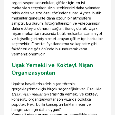
organizasyon sorumluları,
çiftler için en iyi
mekanlar
ı seçerken sizin isteklerinizi daha yakından
takip eder ve size özel çözümler sunar. Ayrıca, butik
mekanlar genellikle daha özgün bir atmosfere
sahiptir. Bu durum, fotoğraflarınızın ve videolarınızın
daha etkileyici olmasını sağlar. Sonuç olarak,
Uşak
nişan mekanları
arasında butik mekanlar, samimiyet
ve kişiselleştirilmiş hizmet arayan çiftler için harika bir
seçenektir. Elbette, fiyatlandırma ve kapasite gibi
faktörleri de göz önünde bulundurarak karar
vermeniz önemlidir.
Uşak Yemekli ve Kokteyl Nişan
Organizasyonları
Uşak'ta hayallerinizdeki nişan törenini
gerçekleştirmek için birçok seçeneğiniz var. Özellikle
Uşak nişan mekanları
arasında yemekli ve kokteyl
konseptli organizasyonlar son yıllarda oldukça
popüler. Peki, bu iki konseptin farkları neler ve
hangisi sizin için daha uygun?
Yemekli nişan organizasyonları
, genellikle daha