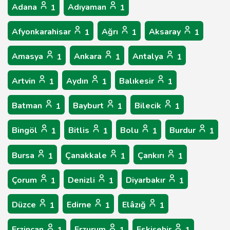
Adana
Adıyaman
1
1
Afyonkarahisar
Ağrı
Aksaray
1
1
1
Amasya
Ankara
Antalya
1
1
1
Artvin
Aydın
Balıkesir
1
1
1
Batman
Bayburt
Bilecik
1
1
1
Bingöl
Bitlis
Bolu
Burdur
1
1
1
1
Bursa
Çanakkale
Çankırı
1
1
1
Çorum
Denizli
Diyarbakır
1
1
1
Düzce
Edirne
Elâzığ
1
1
1
Erzincan
Erzurum
Eskişehir