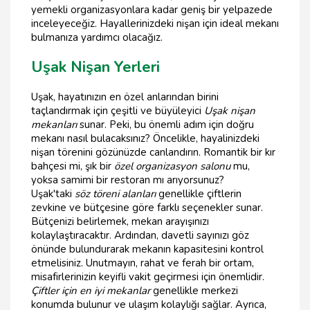
yemekli organizasyonlara kadar geniş bir yelpazede
inceleyeceğiz. Hayallerinizdeki nişan için ideal mekanı
bulmanıza yardımcı olacağız.
Uşak Nişan Yerleri
Uşak, hayatınızın en özel anlarından birini
taçlandırmak için çeşitli ve büyüleyici
Uşak nişan
mekanları
sunar. Peki, bu önemli adım için doğru
mekanı nasıl bulacaksınız? Öncelikle, hayalinizdeki
nişan törenini gözünüzde canlandırın. Romantik bir kır
bahçesi mi, şık bir
özel organizasyon salonu
mu,
yoksa samimi bir restoran mı arıyorsunuz?
Uşak'taki
söz töreni alanları
genellikle çiftlerin
zevkine ve bütçesine göre farklı seçenekler sunar.
Bütçenizi belirlemek, mekan arayışınızı
kolaylaştıracaktır. Ardından, davetli sayınızı göz
önünde bulundurarak mekanın kapasitesini kontrol
etmelisiniz. Unutmayın, rahat ve ferah bir ortam,
misafirlerinizin keyifli vakit geçirmesi için önemlidir.
Çiftler için en iyi mekanlar
genellikle merkezi
konumda bulunur ve ulaşım kolaylığı sağlar. Ayrıca,