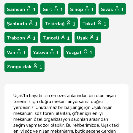
Samsun
Siirt
Sinop
Sivas
1
1
1
1
Şanlıurfa
Tekirdağ
Tokat
1
1
1
Trabzon
Tunceli
Uşak
1
1
1
Van
Yalova
Yozgat
1
1
1
Zonguldak
1
Uşak'ta hayatınızın en özel anlarından biri olan nişan
töreniniz için doğru mekanı arıyorsanız, doğru
yerdesiniz. Unutulmaz bir başlangıç için Uşak nişan
mekanları, söz töreni alanları, çiftler için en iyi
mekanlar, özel organizasyon salonları arasından
seçim yapmak zor olabilir. Bu rehberimizde, Uşak'taki
en iyi söz ve nişan mekanlarını, butik seçeneklerden