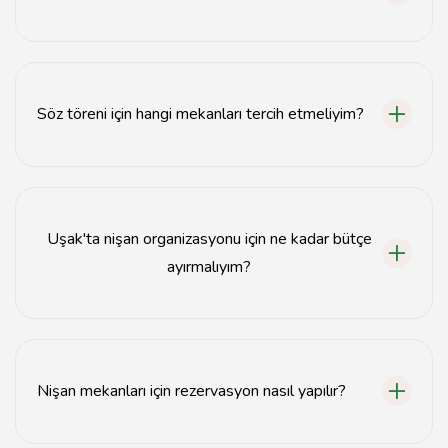
Uşak'ta en iyi nişan mekanları arasında özel
organizasyon salonları ve bahçe alanları bulunmaktadır.
Söz töreni için hangi mekanları tercih etmeliyim?
Söz töreni için kapalı salonlar ve açık hava mekanları iyi
seçeneklerdir.
Uşak'ta nişan organizasyonu için ne kadar bütçe
ayırmalıyım?
Nişan organizasyonu için bütçe, mekanın büyüklüğüne
ve hizmetlere göre değişiklik göstermektedir.
Nişan mekanları için rezervasyon nasıl yapılır?