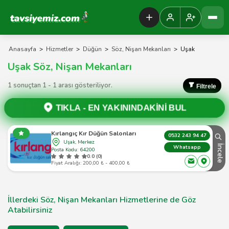
Tavsiyemiz Anasayfa
Anasayfa
>
Hizmetler
>
Düğün
>
Söz, Nişan Mekanları
>
Uşak
Uşak Söz, Nişan Mekanları
1 sonuçtan 1 - 1 arası gösteriliyor.
Filtrele
TIKLA -
EN YAKININDAKİNİ BUL
Kırlangıç Kır Düğün Salonları
0532 243 94 47
Uşak, Merkez
İncele
Whatsapp
Posta Kodu: 64200
0.0 (0)
Fiyat Aralığı: 200,00 ₺ - 400,00 ₺
İllerdeki Söz, Nişan Mekanları Hizmetlerine de Göz
Atabilirsiniz