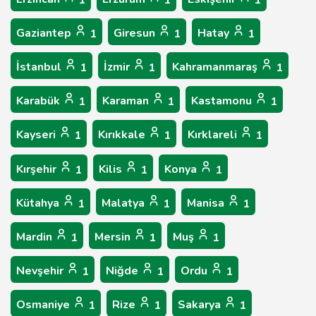
1
1
1
Gaziantep
Giresun
Hatay
1
1
1
İstanbul
İzmir
Kahramanmaraş
1
1
1
Karabük
Karaman
Kastamonu
1
1
1
Kayseri
Kırıkkale
Kırklareli
1
1
1
Kırşehir
Kilis
Konya
1
1
1
Kütahya
Malatya
Manisa
1
1
1
Mardin
Mersin
Muş
1
1
1
Nevşehir
Niğde
Ordu
1
1
1
Osmaniye
Rize
Sakarya
1
1
1