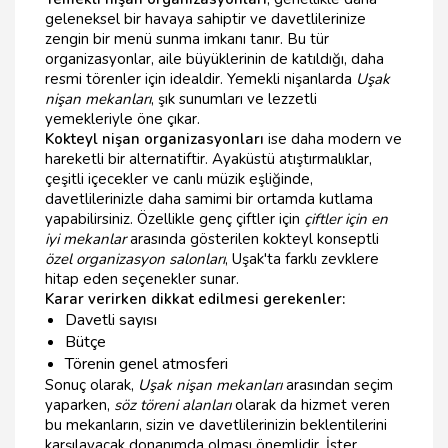
geleneksel bir havaya sahiptir ve davetlilerinize
zengin bir menü sunma imkanı tanır. Bu tür
organizasyonlar, aile büyüklerinin de katıldığı, daha
resmi törenler için idealdir. Yemekli nişanlarda
Uşak
nişan mekanları
, şık sunumları ve lezzetli
yemekleriyle öne çıkar.
Kokteyl nişan organizasyonları
ise daha modern ve
hareketli bir alternatiftir. Ayaküstü atıştırmalıklar,
çeşitli içecekler ve canlı müzik eşliğinde,
davetlilerinizle daha samimi bir ortamda kutlama
yapabilirsiniz. Özellikle genç çiftler için
çiftler için en
iyi mekanlar
arasında gösterilen kokteyl konseptli
özel organizasyon salonları
, Uşak'ta farklı zevklere
hitap eden seçenekler sunar.
Karar verirken dikkat edilmesi gerekenler:
Davetli sayısı
Bütçe
Törenin genel atmosferi
Sonuç olarak,
Uşak nişan mekanları
arasından seçim
yaparken,
söz töreni alanları
olarak da hizmet veren
bu mekanların, sizin ve davetlilerinizin beklentilerini
karşılayacak donanımda olması önemlidir. İster