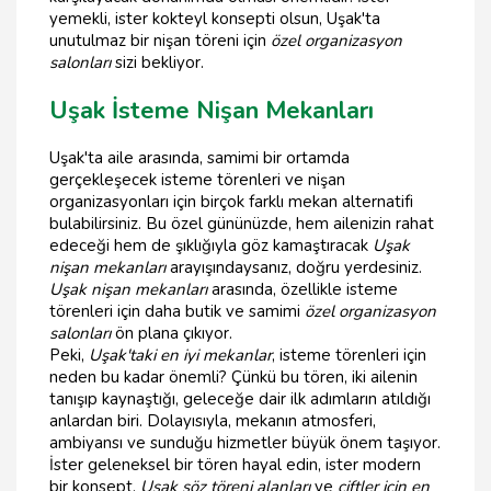
yemekli, ister kokteyl konsepti olsun, Uşak'ta
unutulmaz bir nişan töreni için
özel organizasyon
salonları
sizi bekliyor.
Uşak İsteme Nişan Mekanları
Uşak'ta aile arasında, samimi bir ortamda
gerçekleşecek isteme törenleri ve nişan
organizasyonları için birçok farklı mekan alternatifi
bulabilirsiniz. Bu özel gününüzde, hem ailenizin rahat
edeceği hem de şıklığıyla göz kamaştıracak
Uşak
nişan mekanları
arayışındaysanız, doğru yerdesiniz.
Uşak nişan mekanları
arasında, özellikle isteme
törenleri için daha butik ve samimi
özel organizasyon
salonları
ön plana çıkıyor.
Peki,
Uşak'taki en iyi mekanlar
, isteme törenleri için
neden bu kadar önemli? Çünkü bu tören, iki ailenin
tanışıp kaynaştığı, geleceğe dair ilk adımların atıldığı
anlardan biri. Dolayısıyla, mekanın atmosferi,
ambiyansı ve sunduğu hizmetler büyük önem taşıyor.
İster geleneksel bir tören hayal edin, ister modern
bir konsept,
Uşak söz töreni alanları
ve
çiftler için en