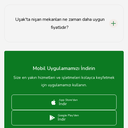
Nişan mekanları için rezervasyon, mekanın web sitesi
veya telefon ile doğrudan iletişime geçilerek yapılabilir.
Uşak'ta nişan mekanları ne zaman daha uygun
fiyatlıdır?
Uşak'ta nişan mekanları genellikle kış aylarında ve hafta
içi günlerde daha uygun fiyatlıdır.
Mobil Uygulamamızı İndirin
Size en yakın hizmetleri ve işletmeleri kolayca keşfetmek
için uygulamamızı kullanın.
App Store'dan
İndir
Google Play'den
İndir