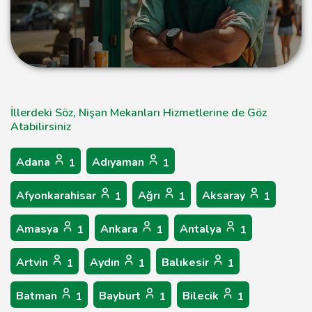
İllerdeki Söz, Nişan Mekanları Hizmetlerine de Göz
Atabilirsiniz
Adana
Adıyaman
1
1
Afyonkarahisar
Ağrı
Aksaray
1
1
1
Amasya
Ankara
Antalya
1
1
1
Artvin
Aydın
Balıkesir
1
1
1
Batman
Bayburt
Bilecik
1
1
1