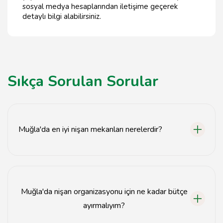
sosyal medya hesaplarından iletişime geçerek
detaylı bilgi alabilirsiniz.
Sıkça Sorulan Sorular
Muğla'da en iyi nişan mekanları nerelerdir?
Muğla'da en iyi nişan mekanları arasında deniz kenarı
restoranları, bahçe düğün salonları ve otel terasları
bulunmaktadır.
Muğla'da nişan organizasyonu için ne kadar bütçe
ayırmalıyım?