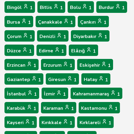
Bingöl
Bitlis
Bolu
Burdur
1
1
1
1
Bursa
Çanakkale
Çankırı
1
1
1
Çorum
Denizli
Diyarbakır
1
1
1
Düzce
Edirne
Elâzığ
1
1
1
Erzincan
Erzurum
Eskişehir
1
1
1
Gaziantep
Giresun
Hatay
1
1
1
İstanbul
İzmir
Kahramanmaraş
1
1
1
Karabük
Karaman
Kastamonu
1
1
1
Kayseri
Kırıkkale
Kırklareli
1
1
1