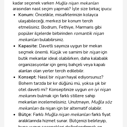
kadar seçenek varken
Muğla nişan mekanları
arasından nasıl seçim yapmalı? İşte size birkaç ipucu:
Konum:
Öncelikle, misafirlerinizin kolayca
ulaşabileceği, merkezi bir konum tercih
etmelisiniz. Bodrum, Fethiye, Marmaris gibi
popüler ilçelerde birbirinden
romantik nişan
mekanları
bulabilirsiniz.
Kapasite:
Davetli sayınıza uygun bir mekan
seçmek önemli. Küçük ve samimi bir
nişan
için
butik mekanlar ideal olabilirken, daha kalabalık
organizasyonlar için geniş bahçeli veya kapalı
alanları olan yerler tercih edilebilir.
Konsept:
Nasıl bir
nişan
hayal ediyorsunuz?
Bohem tarzda bir kır düğünü mü, yoksa şık bir
otel daveti mi? Konseptinize uygun
en iyi nişan
mekanı
nı bulmak için farklı stillere sahip
mekanları incelemelisiniz. Unutmayın,
Muğla söz
mekanları
da nişan için bir alternatif olabilir.
Bütçe:
Farklı
Muğla nişan mekanları
farklı fiyat
aralıklarında hizmet sunar. Bütçenizi belirleyip,