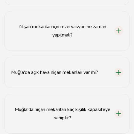
Muğla'da nişan organizasyonu için bütçeniz mekanın
konumuna ve hizmet kalitesine göre değişiklik
gösterebilir, genellikle 5.000 TL'den başlayarak 20.000
Nişan mekanları için rezervasyon ne zaman
TL'ye kadar çıkabilir.
yapılmalı?
Nişan mekanları için en az 3-6 ay öncesinden
rezervasyon yapmanız önerilir, özellikle yaz aylarında
yoğunluk artmaktadır.
Muğla'da açık hava nişan mekanları var mı?
Evet, Muğla'da birçok açık hava nişan mekanı
bulunmaktadır; plajlar, bahçeler ve teraslar tercih
edilebilir.
Muğla'da nişan mekanları kaç kişilik kapasiteye
sahiptir?