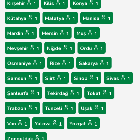
Kırşehir
Kilis
Konya
1
1
1
Kütahya
Malatya
Manisa
1
1
1
Mardin
Mersin
Muş
1
1
1
Nevşehir
Niğde
Ordu
1
1
1
Osmaniye
Rize
Sakarya
1
1
1
Samsun
Siirt
Sinop
Sivas
1
1
1
1
Şanlıurfa
Tekirdağ
Tokat
1
1
1
Trabzon
Tunceli
Uşak
1
1
1
Van
Yalova
Yozgat
1
1
1
Zonguldak
1