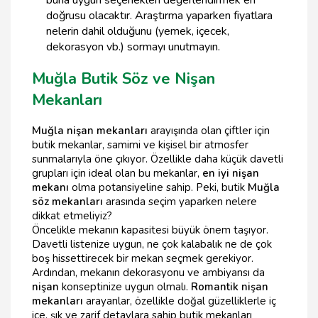
buna uygun seçenekleri değerlendirmek en
doğrusu olacaktır. Araştırma yaparken fiyatlara
nelerin dahil olduğunu (yemek, içecek,
dekorasyon vb.) sormayı unutmayın.
Muğla Butik Söz ve Nişan
Mekanları
Muğla nişan mekanları
arayışında olan çiftler için
butik mekanlar, samimi ve kişisel bir atmosfer
sunmalarıyla öne çıkıyor. Özellikle daha küçük davetli
grupları için ideal olan bu mekanlar,
en iyi nişan
mekanı
olma potansiyeline sahip. Peki, butik
Muğla
söz mekanları
arasında seçim yaparken nelere
dikkat etmeliyiz?
Öncelikle mekanın kapasitesi büyük önem taşıyor.
Davetli listenize uygun, ne çok kalabalık ne de çok
boş hissettirecek bir mekan seçmek gerekiyor.
Ardından, mekanın dekorasyonu ve ambiyansı da
nişan
konseptinize uygun olmalı.
Romantik nişan
mekanları
arayanlar, özellikle doğal güzelliklerle iç
içe, şık ve zarif detaylara sahip butik mekanları