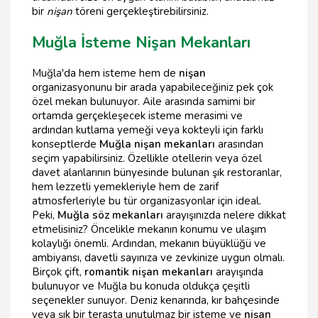
bir
nişan
töreni gerçekleştirebilirsiniz.
Muğla İsteme Nişan Mekanları
Muğla'da hem isteme hem de
nişan
organizasyonunu bir arada yapabileceğiniz pek çok
özel mekan bulunuyor. Aile arasında samimi bir
ortamda gerçekleşecek isteme merasimi ve
ardından kutlama yemeği veya kokteyli için farklı
konseptlerde
Muğla nişan mekanları
arasından
seçim yapabilirsiniz. Özellikle otellerin veya özel
davet alanlarının bünyesinde bulunan şık restoranlar,
hem lezzetli yemekleriyle hem de zarif
atmosferleriyle bu tür organizasyonlar için ideal.
Peki,
Muğla söz mekanları
arayışınızda nelere dikkat
etmelisiniz? Öncelikle mekanın konumu ve ulaşım
kolaylığı önemli. Ardından, mekanın büyüklüğü ve
ambiyansı, davetli sayınıza ve zevkinize uygun olmalı.
Birçok çift,
romantik nişan mekanları
arayışında
bulunuyor ve Muğla bu konuda oldukça çeşitli
seçenekler sunuyor. Deniz kenarında, kır bahçesinde
veya şık bir terasta unutulmaz bir isteme ve
nişan