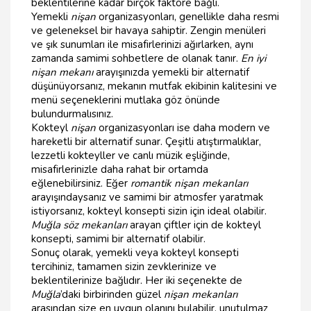
beklentilerine kadar birçok faktöre bağlı.
Yemekli
nişan
organizasyonları, genellikle daha resmi
ve geleneksel bir havaya sahiptir. Zengin menüleri
ve şık sunumları ile misafirlerinizi ağırlarken, aynı
zamanda samimi sohbetlere de olanak tanır.
En iyi
nişan mekanı
arayışınızda yemekli bir alternatif
düşünüyorsanız, mekanın mutfak ekibinin kalitesini ve
menü seçeneklerini mutlaka göz önünde
bulundurmalısınız.
Kokteyl
nişan
organizasyonları ise daha modern ve
hareketli bir alternatif sunar. Çeşitli atıştırmalıklar,
lezzetli kokteyller ve canlı müzik eşliğinde,
misafirlerinizle daha rahat bir ortamda
eğlenebilirsiniz. Eğer
romantik nişan mekanları
arayışındaysanız ve samimi bir atmosfer yaratmak
istiyorsanız, kokteyl konsepti sizin için ideal olabilir.
Muğla söz mekanları
arayan çiftler için de kokteyl
konsepti, samimi bir alternatif olabilir.
Sonuç olarak, yemekli veya kokteyl konsepti
tercihiniz, tamamen sizin zevklerinize ve
beklentilerinize bağlıdır. Her iki seçenekte de
Muğla
’daki birbirinden güzel
nişan mekanları
arasından size en uygun olanını bulabilir, unutulmaz