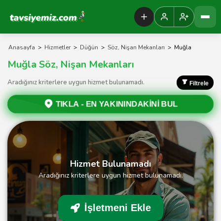
Tavsiyemiz Anasayfa
Anasayfa
>
Hizmetler
>
Düğün
>
Söz, Nişan Mekanları
>
Muğla
Muğla Söz, Nişan Mekanları
Aradığınız kriterlere uygun hizmet bulunamadı.
Filtrele
TIKLA -
EN YAKININDAKİNİ BUL
Hizmet Bulunamadı
Aradığınız kriterlere uygun hizmet bulunamadı.
İşletmeni Ekle