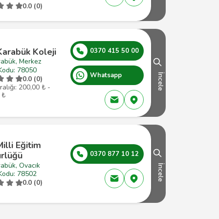
0.0 (0)
Karabük Koleji
0370 415 50 00
rabük, Merkez
Kodu: 78050
Whatsapp
İncele
0.0 (0)
ralığı: 200,00 ₺ -
 ₺
Milli Eğitim
rlüğü
0370 877 10 12
rabük, Ovacık
İncele
Kodu: 78502
0.0 (0)