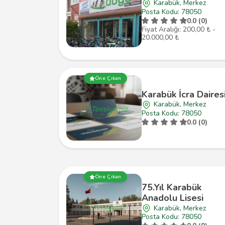
Karabük, Merkez
Posta Kodu: 78050
0.0 (0)
Fiyat Aralığı: 200,00 ₺ -
20.000,00 ₺
Öne Çıkan
Karabük İcra Daires
Karabük, Merkez
Posta Kodu: 78050
0.0 (0)
Öne Çıkan
75.Yıl Karabük
Anadolu Lisesi
Karabük, Merkez
Posta Kodu: 78050