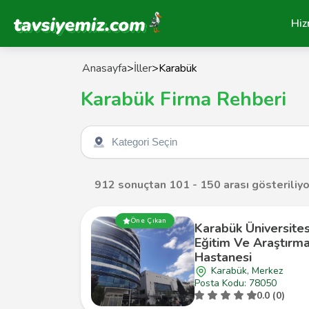
Tavsiyemiz Anasayfa
Hiz
Anasayfa
>
İller
>
Karabük
Karabük Firma Rehberi
Kategori seçin
912 sonuçtan 101 - 150 arası gösteriliyo
Öne Çıkan
Karabük Üniversites
Eğitim Ve Araştırm
Hastanesi
Karabük, Merkez
Posta Kodu: 78050
0.0 (0)