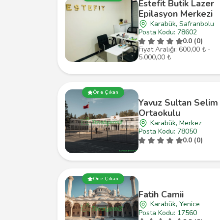
Estefit Butik Lazer
Epilasyon Merkezi
Karabük, Safranbolu
Posta Kodu: 78602
0.0 (0)
Fiyat Aralığı: 600,00 ₺ -
5.000,00 ₺
Öne Çıkan
Yavuz Sultan Selim
Ortaokulu
Karabük, Merkez
Posta Kodu: 78050
0.0 (0)
Öne Çıkan
Fatih Camii
Karabük, Yenice
Posta Kodu: 17560