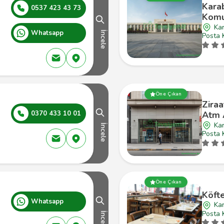
Kara
0537 423 43 73
Komu
Ka
Whatsapp
İncele
Posta 
Öne Çıkan
Ziraa
0370 433 10 01
Atm 
Kar
İncele
Posta 
Öne Çıkan
Köft
Whatsapp
Ka
Posta 
İncele