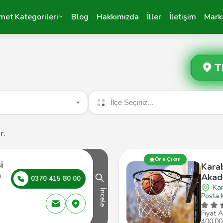
met Kategorileri
Blog
Hakkımızda
İller
İletişim
Mark
T
İlçe seçin
r.
Öne Çıkan
i
Kara
a
Akad
0370 415 80 00
Ka
İncele
Posta 
Fiyat A
400,00