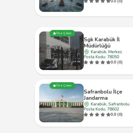
0.0 (0)
Öne Çıkan
Sgk Karabük İl
Müdürlüğü
Karabük, Merkez
Posta Kodu: 78050
0.0 (0)
Öne Çıkan
Safranbolu İlçe
Jandarma
Karabük, Safranbolu
Posta Kodu: 78602
0.0 (0)