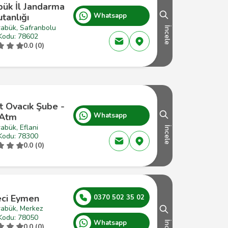
bük İl Jandarma
tanlığı
Whatsapp
rabük, Safranbolu
İncele
Kodu: 78602
0.0 (0)
t Ovacık Şube -
Atm
Whatsapp
abük, Eflani
İncele
Kodu: 78300
0.0 (0)
eci Eymen
0370 502 35 02
rabük, Merkez
Kodu: 78050
Whatsapp
0.0 (0)