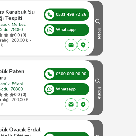
as Karabük Su
0531 498 72 26
ı Tespiti
rabük, Merkez
Kodu: 78050
Whatsapp
İncele
0.0 (0)
ralığı: 200,00 ₺ -
 ₺
bük Paten
0500 000 00 00
uru
abük, Eflani
Kodu: 78300
Whatsapp
İncele
0.0 (0)
ralığı: 200,00 ₺ -
 ₺
bük Ovacık Erdal
Halk Eğitimi