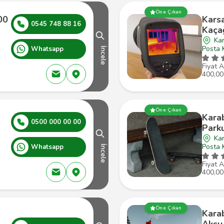
Öne Çıkan
00
Kars
0545 748 88 16
Kaçağ
Ka
Posta 
Whatsapp
İncele
Fiyat A
400,00
Öne Çıkan
Kara
0500 000 00 00
Park
Kar
Posta 
Whatsapp
İncele
Fiyat A
400,00
Öne Çıkan
Kara
Aksu 