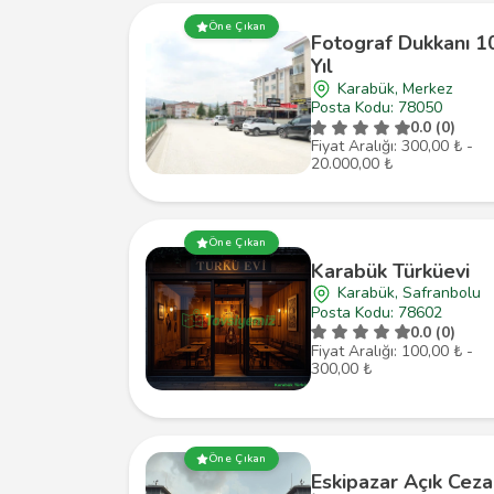
Öne Çıkan
Fotograf Dukkanı 1
Yıl
Karabük, Merkez
Posta Kodu: 78050
0.0 (0)
Fiyat Aralığı: 300,00 ₺ -
20.000,00 ₺
Öne Çıkan
Karabük Türküevi
Karabük, Safranbolu
Posta Kodu: 78602
0.0 (0)
Fiyat Aralığı: 100,00 ₺ -
300,00 ₺
Öne Çıkan
Eskipazar Açık Ceza