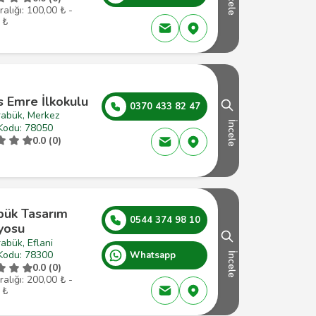
İncele
ralığı: 100,00 ₺ -
 ₺
s Emre İlkokulu
0370 433 82 47
rabük, Merkez
İncele
Kodu: 78050
0.0 (0)
bük Tasarım
0544 374 98 10
yosu
abük, Eflani
Kodu: 78300
Whatsapp
İncele
0.0 (0)
ralığı: 200,00 ₺ -
 ₺