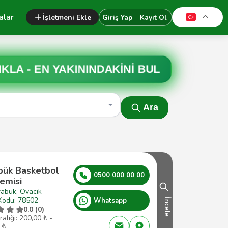
alar
İşletmeni Ekle
Giriş Yap
Kayıt Ol
IKLA -
EN YAKININDAKİNİ BUL
Ara
bük Basketbol
0500 000 00 00
emisi
rabük, Ovacık
Kodu: 78502
Whatsapp
İncele
0.0 (0)
ralığı: 200,00 ₺ -
 ₺