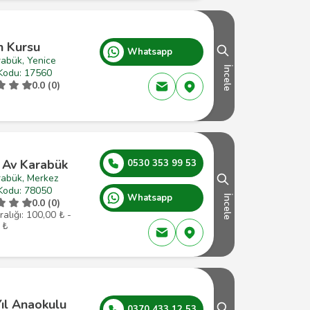
n Kursu
Whatsapp
rabük, Yenice
İncele
Kodu: 17560
0.0 (0)
 Av Karabük
0530 353 99 53
rabük, Merkez
Kodu: 78050
Whatsapp
İncele
0.0 (0)
ralığı: 100,00 ₺ -
 ₺
ıl Anaokulu
0370 433 12 53