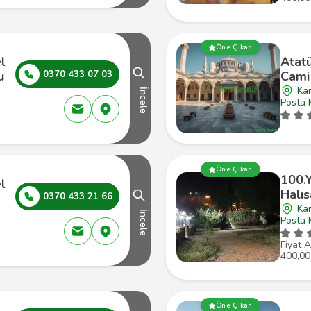
Öne Çıkan
l
Atatü
u
0370 433 07 03
Cami
Ka
İncele
Posta 
Öne Çıkan
100.
l
Halı
0370 433 21 66
Ka
İncele
Posta 
Fiyat A
400,00
Öne Çıkan