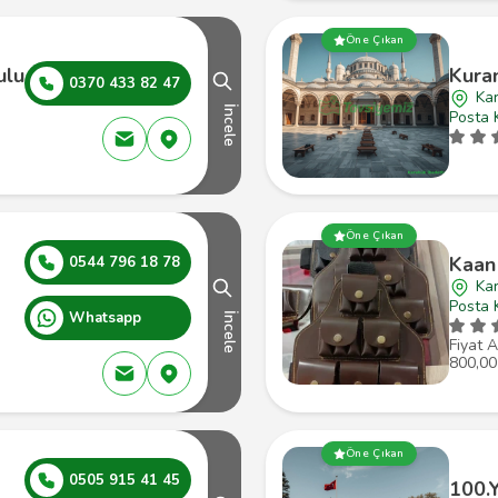
Öne Çıkan
ulu
Kura
0370 433 82 47
Ka
İncele
Posta 
Öne Çıkan
Kaan
0544 796 18 78
Ka
Posta 
Whatsapp
İncele
Fiyat A
800,00
Öne Çıkan
0505 915 41 45
100.Y