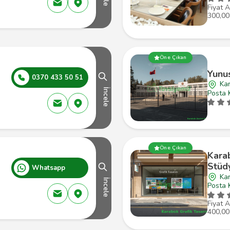
Fiyat A
300,00
Öne Çıkan
Yunu
0370 433 50 51
Ka
İncele
Posta 
Öne Çıkan
Kara
Stüd
Whatsapp
Kar
İncele
Posta 
Fiyat A
400,00