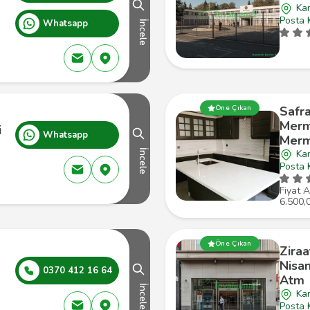
Ka
Posta 
Whatsapp
İncele
Safr
Öne Çıkan
Merm
i
Whatsapp
Merm
İncele
Ka
Posta 
Fiyat A
6.500,
Öne Çıkan
Ziraa
Nisa
0370 412 16 64
Atm
İncele
Ka
Posta 