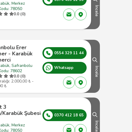
rabük, Merkez
İncele
Kodu: 78050
0.0 (0)
anbolu Erer
er - Karabük
0554 329 11 44
erci
rabük, Safranbolu
Whatsapp
İncele
Kodu: 78602
0.0 (0)
ralığı: 2.000,00 ₺ -
00 ₺
t 3
n/Karabük Şubesi
0370 412 18 65
İncele
rabük, Merkez
Kodu: 78050