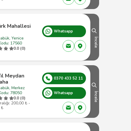
rk Mahallesi
Whatsapp
rabük, Yenice
İncele
Kodu: 17560
0.0 (0)
Yıl Meydan
0370 433 52 11
saha
rabük, Merkez
Kodu: 78050
Whatsapp
İncele
0.0 (0)
ralığı: 200,00 ₺ -
 ₺