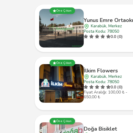
Öne Çıkan
Yunus Emre Ortaok
Karabük, Merkez
Posta Kodu: 78050
0.0 (0)
Öne Çıkan
İlkim Flowers
Karabük, Merkez
Posta Kodu: 78050
0.0 (0)
Fiyat Aralığı: 100,00 ₺ -
650,00 ₺
Öne Çıkan
Doğa Bisiklet