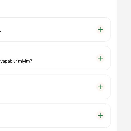
?
 hizmet sunmaktadır, bu sayede günün her saatinde
 yapabilir miyim?
şehirlerarası yolculuklarınız için güvenli ve konforlu
telefondan arayarak hizmet alabilirsiniz.
 Merkez/Karabük olarak belirlenmiştir.