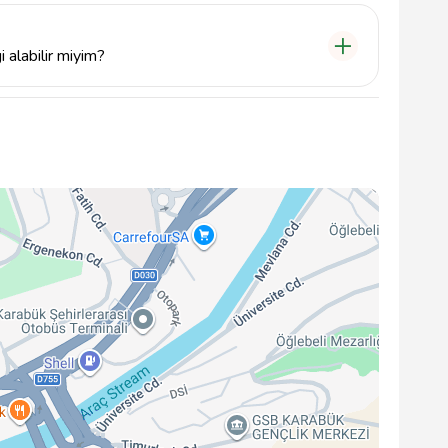
 alabilir miyim?
 şoför kadrosu ile hizmet vermekte, her yolculukta