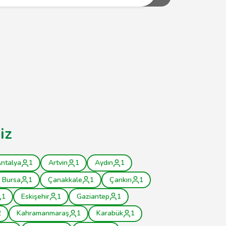
iz
ntalya
1
Artvin
1
Aydın
1
Bursa
1
Çanakkale
1
Çankırı
1
1
Eskişehir
1
Gaziantep
1
2
Kahramanmaraş
1
Karabük
1