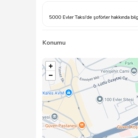
5000 Evler Taksi'de şoförler hakkında bilgi
5000 Evler Taksi, deneyimli ve güler yüzlü
güvenliğinizi ön planda tutmaktadır.
Konumu
+
−