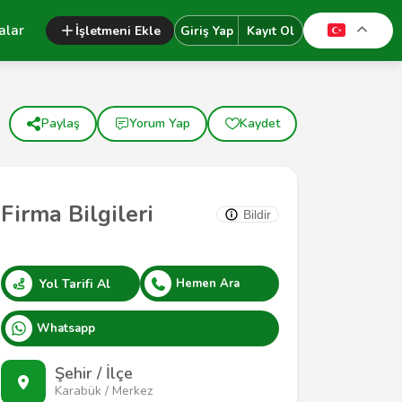
alar
İşletmeni Ekle
Giriş Yap
Kayıt Ol
Paylaş
Yorum Yap
Kaydet
Firma Bilgileri
Bildir
Yol Tarifi Al
Hemen Ara
Whatsapp
Şehir / İlçe
Karabük / Merkez