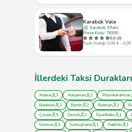
Karabük Vale
Karabük, Eflani
Posta Kodu: 78300
0.0 (0)
Fiyat Aralığı: 0,00 ₺ - 0,00
İllerdeki Taksi Duraklar
Adana
3
Adıyaman
1
Afyonkarahisar
Balıkesir
2
Bartın
2
Batman
1
B
Çorum
5
Denizli
1
Diyarbakır
1
Giresun
1
Gümüşhane
1
Hakkâri
1