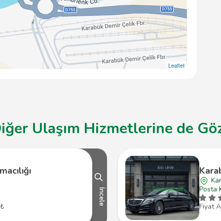
Leaflet
ğer Ulaşım Hizmetlerine de Göz 
macılığı
Kara
Ka
Posta 
İncele
 ₺
Fiyat A