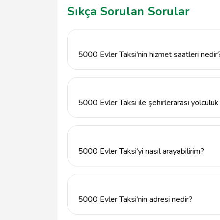
Sıkça Sorulan Sorular
5000 Evler Taksi'nin hizmet saatleri nedir
5000 Evler Taksi, Karabük Merkez'de 7/24
ulaşım ihtiyacınızı karşılayabilirsiniz.
5000 Evler Taksi ile şehirlerarası yolculuk
Evet, 5000 Evler Taksi, hem şehir içi hem de 
ulaşım hizmeti sunmaktadır.
5000 Evler Taksi'yi nasıl arayabilirim?
5000 Evler Taksi'yi 542 252 37 46 numaralı 
5000 Evler Taksi'nin adresi nedir?
5000 Evler Taksi'nin adresi Karabük, 78100