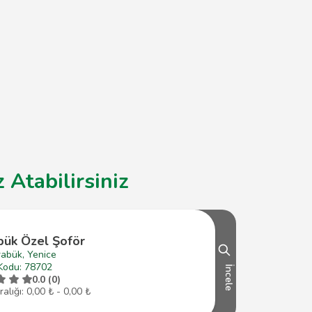
Atabilirsiniz
bük Özel Şoför
rabük, Yenice
Kodu: 78702
İncele
0.0 (0)
ralığı: 0,00 ₺ - 0,00 ₺