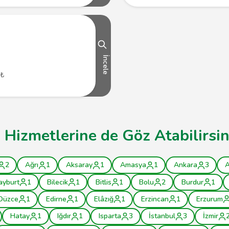
İncele
 ₺
ı Hizmetlerine de Göz Atabilirsin
2
Ağrı
1
Aksaray
1
Amasya
1
Ankara
3
A
ayburt
1
Bilecik
1
Bitlis
1
Bolu
2
Burdur
1
Düzce
1
Edirne
1
Elâzığ
1
Erzincan
1
Erzurum
Hatay
1
Iğdır
1
Isparta
3
İstanbul
3
İzmir