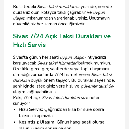
Bu listedeki
Sivas taksi durakları
sayesinde, nerede
olursanız olun, kolayca taksi çağırabilir ve
uygun
ulaşım
imkanlarından yararlanabilirsiniz. Unutmayın,
güvenliğiniz her zaman önceliğimizdir!
Sivas 7/24 Açık Taksi Durakları ve
Hızlı Servis
Sivas'ta günün her saati
uygun ulaşım
ihtiyacınızı
karşılayacak
Sivas taksi hizmetleri
bulmak mümkün.
Özellikle gece geç saatlerde veya toplu taşımanın
olmadığı zamanlarda 7/24 hizmet veren
Sivas taksi
durakları
büyük önem taşıyor. Bu duraklar sayesinde,
şehir içinde istediğiniz yere hızlı ve
güvenilir taksi Siv
ulaşım sağlayabilirsiniz.
Peki, 7/24 açık
Sivas taksi durakları
size neler
sunuyor?
Hızlı Servis:
Çağrınızdan kısa bir süre sonra
taksiniz kapınızda!
Kesintisiz Ulaşım:
Günün hangi saati olursa
olsun, ulaşım sorununa son.