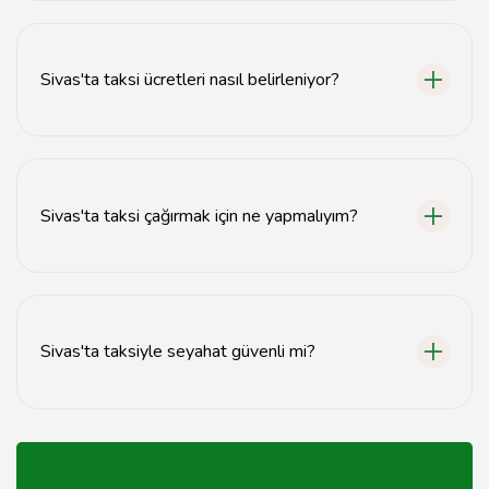
Sivas'ta taksi hizmetleri 7/24 kesintisiz olarak
sunulmaktadır.
Sivas'ta taksi ücretleri nasıl belirleniyor?
Sivas'ta taksi ücretleri, mesafeye ve tarifeye göre
belirlenmektedir.
Sivas'ta taksi çağırmak için ne yapmalıyım?
Sivas'ta taksi çağırmak için en yakın taksi durağını
arayabilir veya uygulamalar üzerinden çağırabilirsiniz.
Sivas'ta taksiyle seyahat güvenli mi?
Evet, Sivas'taki taksi hizmetleri güvenilir ve lisanslı
sürücüler tarafından sağlanmaktadır.