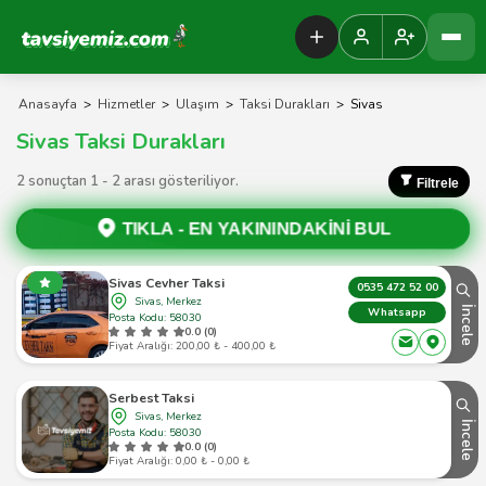
Tavsiyemiz Anasayfa
Anasayfa
>
Hizmetler
>
Ulaşım
>
Taksi Durakları
>
Sivas
Sivas Taksi Durakları
2 sonuçtan 1 - 2 arası gösteriliyor.
Filtrele
TIKLA -
EN YAKININDAKİNİ BUL
Sivas Cevher Taksi
0535 472 52 00
Sivas, Merkez
İncele
Whatsapp
Posta Kodu: 58030
0.0 (0)
Fiyat Aralığı: 200,00 ₺ - 400,00 ₺
Serbest Taksi
Sivas, Merkez
İncele
Posta Kodu: 58030
0.0 (0)
Fiyat Aralığı: 0,00 ₺ - 0,00 ₺