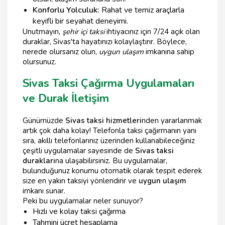
Konforlu Yolculuk:
Rahat ve temiz araçlarla
keyifli bir seyahat deneyimi.
Unutmayın,
şehir içi taksi
ihtiyacınız için 7/24 açık olan
duraklar, Sivas'ta hayatınızı kolaylaştırır. Böylece,
nerede olursanız olun,
uygun ulaşım
imkanına sahip
olursunuz.
Sivas Taksi Çağırma Uygulamaları
ve Durak İletişim
Günümüzde
Sivas taksi hizmetleri
nden yararlanmak
artık çok daha kolay! Telefonla taksi çağırmanın yanı
sıra, akıllı telefonlarınız üzerinden kullanabileceğiniz
çeşitli uygulamalar sayesinde de
Sivas taksi
durakları
na ulaşabilirsiniz. Bu uygulamalar,
bulunduğunuz konumu otomatik olarak tespit ederek
size en yakın taksiyi yönlendirir ve
uygun ulaşım
imkanı sunar.
Peki bu uygulamalar neler sunuyor?
Hızlı ve kolay taksi çağırma
Tahmini ücret hesaplama