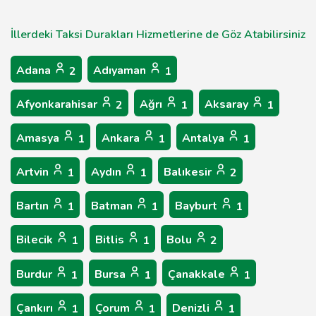
İllerdeki Taksi Durakları Hizmetlerine de Göz Atabilirsiniz
Adana
Adıyaman
2
1
Afyonkarahisar
Ağrı
Aksaray
2
1
1
Amasya
Ankara
Antalya
1
1
1
Artvin
Aydın
Balıkesir
1
1
2
Bartın
Batman
Bayburt
1
1
1
Bilecik
Bitlis
Bolu
1
1
2
Burdur
Bursa
Çanakkale
1
1
1
Çankırı
Çorum
Denizli
1
1
1