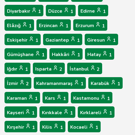
Diyarbakır
Düzce
Edirne
1
1
1
Elâzığ
Erzincan
Erzurum
1
1
1
Eskişehir
Gaziantep
Giresun
1
1
1
Gümüşhane
Hakkâri
Hatay
1
1
1
Iğdır
Isparta
İstanbul
1
2
2
İzmir
Kahramanmaraş
Karabük
2
1
1
Karaman
Kars
Kastamonu
1
1
1
Kayseri
Kırıkkale
Kırklareli
1
1
1
Kırşehir
Kilis
Kocaeli
1
1
1