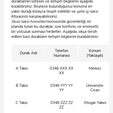
duraklarının listesini ve iletişim bilgilerini aşağıda
bulabilirsiniz. Böylece bulunduğunuz konuma en
yakın durağı kolayca tespit edebilir ve
şehir içi taksi
ihtiyacınızı karşılayabilirsiniz.
Sivas taksi hizmetleri
konusunda güvenilirliği ön
planda tutan bu duraklar, size konforlu ve emniyetli
bir yolculuk sunmayı hedefler. Aşağıda, sıkça tercih
edilen bazı durakların iletişim bilgilerini bulabilirsiniz:
Telefon
Konum
Durak Adı
Numarası
(Yaklaşık)
A Taksi
0346 XXX XX
Merkez
XX
B Taksi
0346 YYY YY
Üniversite
YY
Civarı
C Taksi
0346 ZZZ ZZ
Otogar Yakını
ZZ