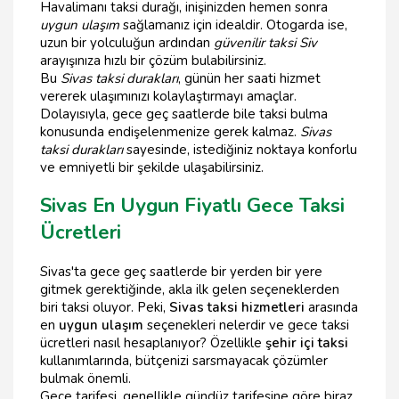
Havalimanı taksi durağı, inişinizden hemen sonra
uygun ulaşım
sağlamanız için idealdir. Otogarda ise,
uzun bir yolculuğun ardından
güvenilir taksi Siv
arayışınıza hızlı bir çözüm bulabilirsiniz.
Bu
Sivas taksi durakları
, günün her saati hizmet
vererek ulaşımınızı kolaylaştırmayı amaçlar.
Dolayısıyla, gece geç saatlerde bile taksi bulma
konusunda endişelenmenize gerek kalmaz.
Sivas
taksi durakları
sayesinde, istediğiniz noktaya konforlu
ve emniyetli bir şekilde ulaşabilirsiniz.
Sivas En Uygun Fiyatlı Gece Taksi
Ücretleri
Sivas'ta gece geç saatlerde bir yerden bir yere
gitmek gerektiğinde, akla ilk gelen seçeneklerden
biri taksi oluyor. Peki,
Sivas taksi hizmetleri
arasında
en
uygun ulaşım
seçenekleri nelerdir ve gece taksi
ücretleri nasıl hesaplanıyor? Özellikle
şehir içi taksi
kullanımlarında, bütçenizi sarsmayacak çözümler
bulmak önemli.
Gece tarifesi, genellikle gündüz tarifesine göre biraz