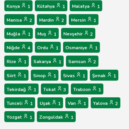
Konya
Kütahya
Malatya
1
1
1
Manisa
Mardin
Mersin
2
2
1
Muğla
Muş
Nevşehir
1
1
2
Niğde
Ordu
Osmaniye
4
1
1
Rize
Sakarya
Samsun
1
1
2
Siirt
Sinop
Sivas
Şırnak
1
1
1
1
Tekirdağ
Tokat
Trabzon
1
3
1
Tunceli
Uşak
Van
Yalova
1
1
1
2
Yozgat
Zonguldak
1
1