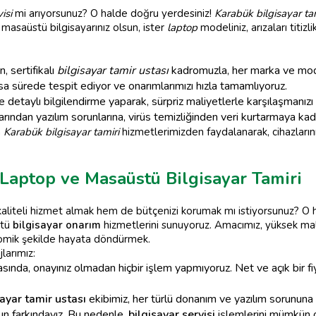
isi
mi arıyorsunuz? O halde doğru yerdesiniz!
Karabük bilgisayar ta
 masaüstü bilgisayarınız olsun, ister
laptop
modeliniz, arızaları titizl
 sertifikalı
bilgisayar tamir ustası
kadromuzla, her marka ve model
ısa sürede tespit ediyor ve onarımlarımızı hızla tamamlıyoruz.
detaylı bilgilendirme yaparak, sürpriz maliyetlerle karşılaşmanızı 
rından yazılım sorunlarına, virüs temizliğinden veri kurtarmaya ka
n
Karabük bilgisayar tamiri
hizmetlerimizden faydalanarak, cihazlarını
Laptop ve Masaüstü Bilgisayar Tamiri
liteli hizmet almak hem de bütçenizi korumak mı istiyorsunuz? O h
stü
bilgisayar onarım
hizmetlerini sunuyoruz. Amacımız, yüksek maliy
onomik şekilde hayata döndürmek.
larımız:
sında, onayınız olmadan hiçbir işlem yapmıyoruz. Net ve açık bir fiya
sayar tamir ustası
ekibimiz, her türlü donanım ve yazılım sorununa 
n farkındayız. Bu nedenle,
bilgisayar servisi
işlemlerini mümkün 