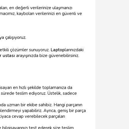
aları, en değerli verilerinize ulaşmanızı
acımız, kaybolan verilerinizi en güvenli ve
a çalışıyoruz.
etkili çözümler sunuyoruz.
Laptop
larınızdaki
r ustası
arayışınızda bize güvenebilirsiniz.
isayarı en hızlı şekilde toplamanıza da
sa sürede teslim ediyoruz. Üstelik, sadece
a uzman bir ekibe sahibiz. Hangi parçanın
endirmeyi yapabiliriz. Ayrıca, geniş bir parça
tiyaca cevap verebilecek parçaları
ve bilgisayarınızı test ederek size teslim