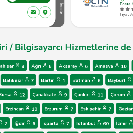
Posta 
İncele
Fiyat A
iri / Bilgisayarcı Hizmetlerine de
ahisar
Ağrı
Aksaray
Amasya
8
6
6
10
Balıkesir
Bartın
Batman
Bayburt
7
1
6
Bursa
Çanakkale
Çankırı
Çorum
12
9
11
Erzincan
Erzurum
Eskişehir
Gazia
10
7
7
Iğdır
Isparta
İstanbul
İzmir
7
6
7
60