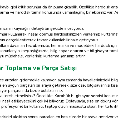
 kaybı gibi kritik sorunlar da ön plana çıkabilir. Özellikle harddisk arız
rtarma ve harddisk tamiri konusunda uzmanlaşmış bir ekibimiz var. Am
rızanın kaynağını detaylı bir şekilde inceliyoruz.
lar kullanarak, hasar görmüş harddiskinizden verilerinizi kurtarmay
ı gerçekleştirerek tekrar kullanılabilir hale getiriyoruz.
llara dayanan tecrübemizle, her marka ve modeldeki harddisk için 
orunlarıyla karşılaştığınızda,
bilgisayar onarım
ve
bilgisayar tami
 müdahale, verilerinizi kurtarma şansınızı artırır!
ar Toplama ve Parça Satışı
ce arızaları gidermekle kalmıyor, aynı zamanda hayallerinizdeki bilg
e en uygun parçaları bir araya getirerek, size özel bilgisayarınızı kı
ayar parçasını da bizde bulabilirsiniz.
 tercih etmelisiniz? Öncelikle,
Karabük bilgisayar servisi
konusund
sıl etkileyeceğini çok iyi biliyoruz. Dolayısıyla, size en doğru yönl
 profesyonel bir kullanıcı,
laptop
olsun masaüstü olsun, her türlü ih
arişinizi aldıktan sonra, parçaları en kısa sürede bir araya getiriyor 