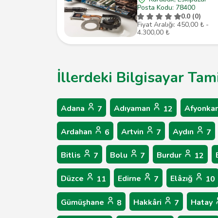
Posta Kodu: 78400
0.0 (0)
Fiyat Aralığı: 450,00 ₺ -
4.300,00 ₺
İllerdeki Bilgisayar Tam
Adana
Adıyaman
Afyonkar
7
12
Ardahan
Artvin
Aydın
6
7
7
Bitlis
Bolu
Burdur
7
7
12
Düzce
Edirne
Elâzığ
11
7
10
Gümüşhane
Hakkâri
Hatay
8
7