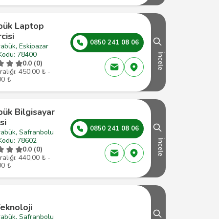
bük Laptop
cisi
0850 241 08 06
abük, Eskipazar
Kodu: 78400
İncele
0.0 (0)
ralığı: 450,00 ₺ -
00 ₺
ük Bilgisayar
si
0850 241 08 06
rabük, Safranbolu
Kodu: 78602
İncele
0.0 (0)
ralığı: 440,00 ₺ -
00 ₺
eknoloji
rabük, Safranbolu