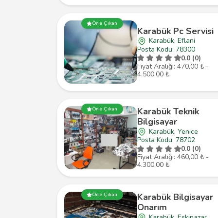
Öne Çıkan
Karabük Pc Servisi
Karabük, Eflani
Posta Kodu: 78300
0.0 (0)
Fiyat Aralığı: 470,00 ₺ -
4.500,00 ₺
Öne Çıkan
Karabük Teknik
Bilgisayar
Karabük, Yenice
Posta Kodu: 78702
0.0 (0)
Fiyat Aralığı: 460,00 ₺ -
4.300,00 ₺
Öne Çıkan
Karabük Bilgisayar
Onarım
Karabük, Eskipazar