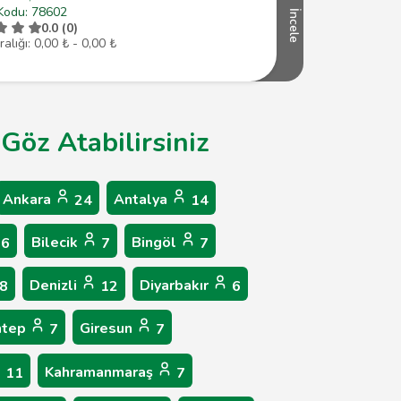
Kodu: 78602
İncele
0.0 (0)
ralığı: 0,00 ₺ - 0,00 ₺
 Göz Atabilirsiniz
Ankara
Antalya
24
14
Bilecik
Bingöl
6
7
7
Denizli
Diyarbakır
8
12
6
ntep
Giresun
7
7
Kahramanmaraş
11
7