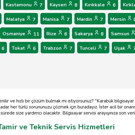
Kastamonu
Kayseri
Kırıkkale
Kırkl
7
8
6
Malatya
Manisa
Mardin
Mersin
7
7
7
Osmaniye
Rize
Sakarya
Samsun
11
6
8
Tokat
Trabzon
Tunceli
Uşak
6
6
7
7
venilir ve hızlı bir çözüm bulmak mı istiyorsunuz? "Karabük bilgisay
adar her türlü sorununuzu çözmek için buradayız. İster acil bir onarım
 sürede size yardımcı olacaktır. Bilgisayar servisi arayışınıza son ve
Tamir ve Teknik Servis Hizmetleri