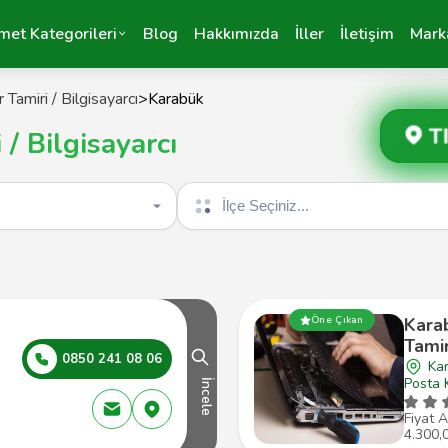
met Kategorileri
Blog
Hakkımızda
İller
İletişim
Mark
 Tamiri / Bilgisayarcı
>
Karabük
T
/ Bilgisayarcı
İlçe seçin
Öne Çıkan
Karab
Tamir
0850 241 08 06
Ka
Posta 
İncele
Fiyat A
4.300,