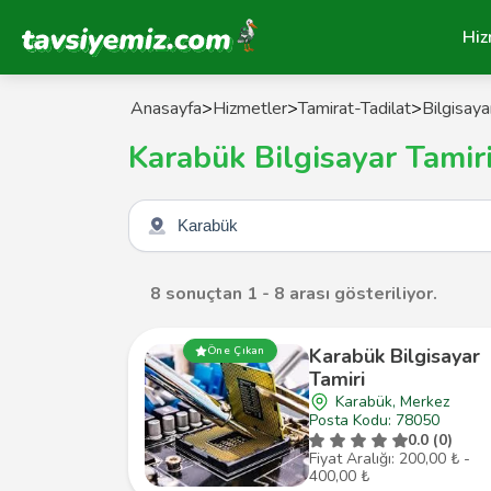
Tavsiyemiz Anasayfa
Hiz
Anasayfa
>
Hizmetler
>
Tamirat-Tadilat
>
Bilgisayar
Karabük Bilgisayar Tamiri 
Şehir seçin
8 sonuçtan 1 - 8 arası gösteriliyor.
Öne Çıkan
Karabük Bilgisayar
Tamiri
Karabük, Merkez
Posta Kodu: 78050
0.0 (0)
Fiyat Aralığı: 200,00 ₺ -
400,00 ₺