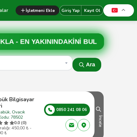
alar
İşletmeni Ekle
Giriş Yap
Kayıt Ol
IKLA -
EN YAKININDAKİNİ BUL
Ara
ük Bilgisayar
i
0850 241 08 06
rabük, Ovacık
Kodu: 78502
İncele
0.0 (0)
ralığı: 450,00 ₺ -
00 ₺