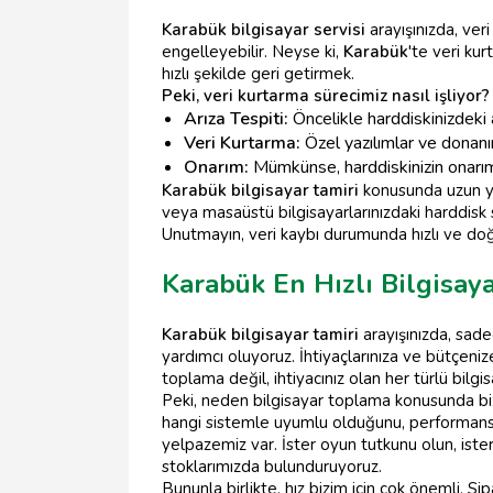
Karabük bilgisayar servisi
arayışınızda, veri
engelleyebilir. Neyse ki,
Karabük
'te veri ku
hızlı şekilde geri getirmek.
Peki, veri kurtarma sürecimiz nasıl işliyor?
Arıza Tespiti:
Öncelikle harddiskinizdeki a
Veri Kurtarma:
Özel yazılımlar ve donanım
Onarım:
Mümkünse, harddiskinizin onarımın
Karabük bilgisayar tamiri
konusunda uzun yı
veya masaüstü bilgisayarlarınızdaki harddisk s
Unutmayın, veri kaybı durumunda hızlı ve doğru
Karabük En Hızlı Bilgisay
Karabük bilgisayar tamiri
arayışınızda, sade
yardımcı oluyoruz. İhtiyaçlarınıza ve bütçeniz
toplama değil, ihtiyacınız olan her türlü bilgis
Peki, neden bilgisayar toplama konusunda bizi
hangi sistemle uyumlu olduğunu, performansı na
yelpazemiz var. İster oyun tutkunu olun, ister
stoklarımızda bulunduruyoruz.
Bununla birlikte, hız bizim için çok önemli. Sip