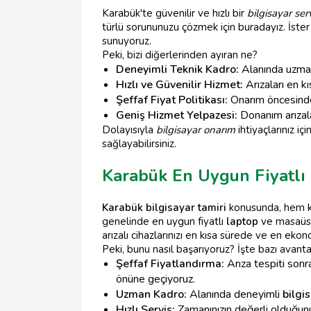
Karabük'te güvenilir ve hızlı bir
bilgisayar serv
türlü sorununuzu çözmek için buradayız. İster
sunuyoruz.
Peki, bizi diğerlerinden ayıran ne?
Deneyimli Teknik Kadro:
Alanında uzman,
Hızlı ve Güvenilir Hizmet:
Arızaları en k
Şeffaf Fiyat Politikası:
Onarım öncesinde 
Geniş Hizmet Yelpazesi:
Donanım arızala
Dolayısıyla
bilgisayar onarım
ihtiyaçlarınız içi
sağlayabilirsiniz.
Karabük En Uygun Fiyatlı 
Karabük bilgisayar tamiri
konusunda, hem ka
genelinde en uygun fiyatlı
laptop
ve masaü
arızalı cihazlarınızı en kısa sürede ve en ek
Peki, bunu nasıl başarıyoruz? İşte bazı avantaj
Şeffaf Fiyatlandırma:
Arıza tespiti sonra
önüne geçiyoruz.
Uzman Kadro:
Alanında deneyimli
bilgi
Hızlı Servis:
Zamanınızın değerli olduğunu