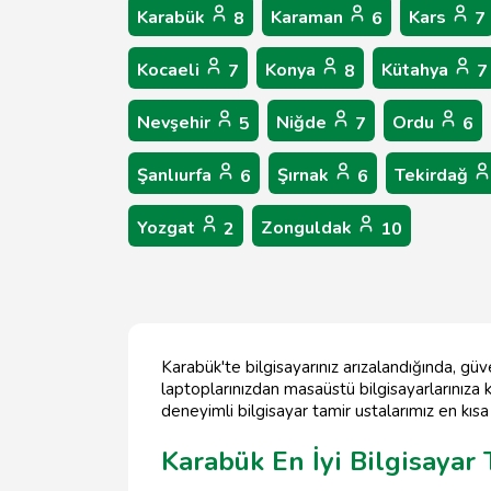
Karabük
Karaman
Kars
8
6
7
Kocaeli
Konya
Kütahya
7
8
7
Nevşehir
Niğde
Ordu
5
7
6
Şanlıurfa
Şırnak
Tekirdağ
6
6
Yozgat
Zonguldak
2
10
Karabük'te bilgisayarınız arızalandığında, gü
laptoplarınızdan masaüstü bilgisayarlarınıza k
deneyimli bilgisayar tamir ustalarımız en kısa
Karabük En İyi Bilgisayar 