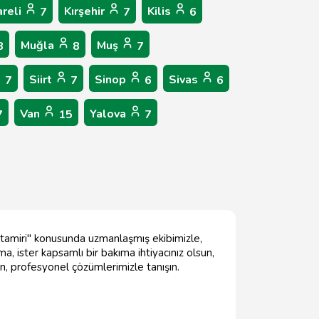
areli
Kırşehir
Kilis
7
7
6
Muğla
Muş
8
8
7
Siirt
Sinop
Sivas
7
7
6
6
Van
Yalova
7
15
7
ar tamiri" konusunda uzmanlaşmış ekibimizle,
a, ister kapsamlı bir bakıma ihtiyacınız olsun,
rin, profesyonel çözümlerimizle tanışın.