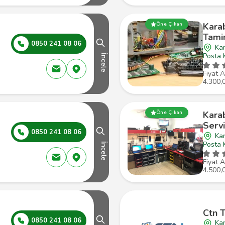
Öne Çıkan
Kara
Tamir
0850 241 08 06
Kar
Posta 
İncele
Fiyat A
4.300,
Öne Çıkan
Karab
Servi
0850 241 08 06
Ka
Posta 
İncele
Fiyat A
4.500,
Ctn T
0850 241 08 06
Ka