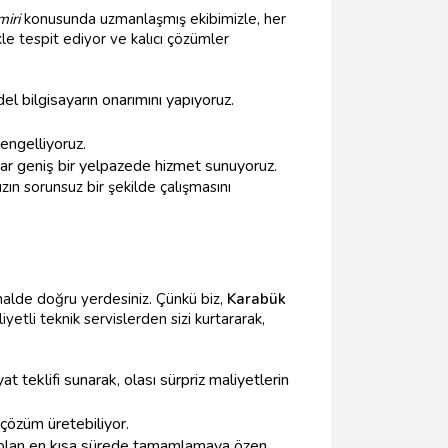
miri
konusunda uzmanlaşmış ekibimizle, her
ikle tespit ediyor ve kalıcı çözümler
 bilgisayarın onarımını yapıyoruz.
engelliyoruz.
dar geniş bir yelpazede hizmet sunuyoruz.
zın sorunsuz bir şekilde çalışmasını
alde doğru yerdesiniz. Çünkü biz,
Karabük
etli teknik servislerden sizi kurtararak,
t teklifi sunarak, olası sürpriz maliyetlerin
çözüm üretebiliyor.
olan en kısa sürede tamamlamaya özen