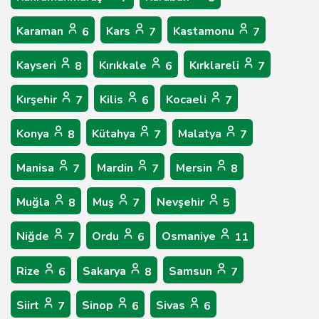
Karaman
Kars
Kastamonu
6
7
7
Kayseri
Kırıkkale
Kırklareli
8
6
7
Kırşehir
Kilis
Kocaeli
7
6
7
Konya
Kütahya
Malatya
8
7
7
Manisa
Mardin
Mersin
7
7
8
Muğla
Muş
Nevşehir
8
7
5
Niğde
Ordu
Osmaniye
7
6
11
Rize
Sakarya
Samsun
6
8
7
Siirt
Sinop
Sivas
7
6
6