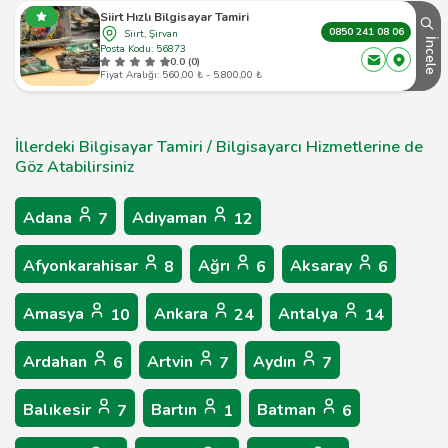
Siirt Hızlı Bilgisayar Tamiri
0850 241 08 06
Siirt, Şirvan
İncele
Posta Kodu: 56873
0.0 (0)
Fiyat Aralığı: 560,00 ₺ - 5.800,00 ₺
İllerdeki Bilgisayar Tamiri / Bilgisayarcı Hizmetlerine de
Göz Atabilirsiniz
Adana
Adıyaman
7
12
Afyonkarahisar
Ağrı
Aksaray
8
6
6
Amasya
Ankara
Antalya
10
24
14
Ardahan
Artvin
Aydın
6
7
7
Balıkesir
Bartın
Batman
7
1
6