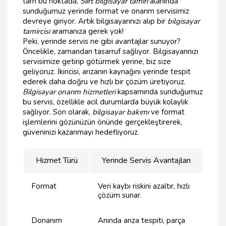
tam bu noktada,
Siirt bilgisayar tamiri
alanında
sunduğumuz yerinde format ve onarım servisimiz
devreye giriyor. Artık bilgisayarınızı alıp bir
bilgisayar
tamircisi
aramanıza gerek yok!
Peki, yerinde servis ne gibi avantajlar sunuyor?
Öncelikle, zamandan tasarruf sağlıyor. Bilgisayarınızı
servisimize getirip götürmek yerine, biz size
geliyoruz. İkincisi, arızanın kaynağını yerinde tespit
ederek daha doğru ve hızlı bir çözüm üretiyoruz.
Bilgisayar onarım hizmetleri
kapsamında sunduğumuz
bu servis, özellikle acil durumlarda büyük kolaylık
sağlıyor. Son olarak,
bilgisayar bakımı
ve format
işlemlerini gözünüzün önünde gerçekleştirerek,
güveninizi kazanmayı hedefliyoruz.
Hizmet Türü
Yerinde Servis Avantajları
Format
Veri kaybı riskini azaltır, hızlı
çözüm sunar.
Donanım
Anında arıza tespiti, parça