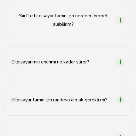
Siirt'te bilgisayar tamiri için nereden hizmet
alabilirim?
Siirt bilgisayar tamiri için tavsiyemiz.com adresinden
hizmet alabilirsiniz.
Bilgisayarımın onarımı ne kadar sürer?
Bilgisayar onarım süresi, arızanın türüne bağlı olarak
genellikle 1-3 gün arasında değişir.
Bilgisayar tamiri için randevu almak gerekli mi?
Evet, bilgisayar tamiri için önceden randevu almanız
önerilir.