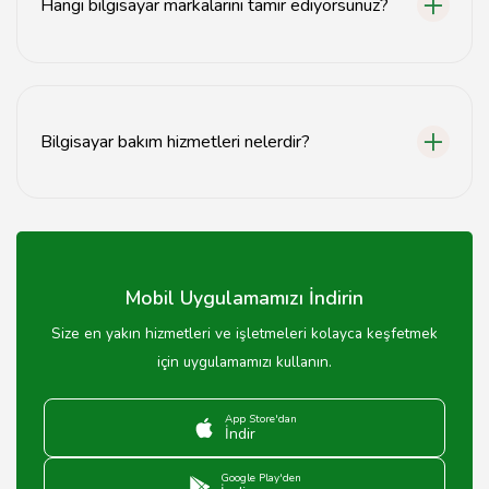
Hangi bilgisayar markalarını tamir ediyorsunuz?
Tüm marka ve modellerde bilgisayar tamiri hizmeti
sunmaktayız.
Bilgisayar bakım hizmetleri nelerdir?
Bilgisayar bakım hizmetleri arasında temizlik, yazılım
güncellemeleri ve performans optimizasyonu
bulunmaktadır.
Mobil Uygulamamızı İndirin
Size en yakın hizmetleri ve işletmeleri kolayca keşfetmek
için uygulamamızı kullanın.
App Store'dan
İndir
Google Play'den