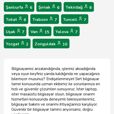
Şanlıurfa
Şırnak
Tekirdağ
6
6
6
Tokat
Trabzon
Tunceli
6
7
7
Uşak
Van
Yalova
7
15
7
Yozgat
Zonguldak
2
10
Bilgisayarınız arızalandığında, işleriniz aksadığında
veya oyun keyfiniz yarıda kaldığında ne yapacağınızı
bilemiyor musunuz? Endişelenmeyin! Siirt bilgisayar
tamiri konusunda uzman ekibimiz ile sorunlarınıza en
hızlı ve güvenilir çözümleri sunuyoruz. İster laptop,
ister masaüstü bilgisayar olsun, bilgisayar onarım
hizmetleri konusunda deneyimli teknisyenlerimiz,
bilgisayar bakımı ve onarımı ihtiyaçlarınızı karşılıyor.
Güvenilir bir bilgisayar tamirci arıyorsanız, doğru