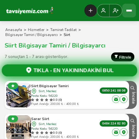
Tavsiyemiz Anasayfa
Anasayfa
>
Hizmetler
>
Tamirat-Tadilat
>
Bilgisayar Tamiri / Bilgisayarcı
>
Siirt
Siirt Bilgisayar Tamiri / Bilgisayarcı
7 sonuçtan 1 - 7 arası gösteriliyor.
Filtrele
TIKLA -
EN YAKININDAKİNİ BUL
Siirt Bilgisayar Tamiri
0850 241 08 06
Siirt, Merkez
İncele
Posta Kodu: 56220
0.0 (0)
Fiyat Aralığı: 200,00 ₺ - 400,00 ₺
Sarar Siirt
0484 224 82 80
Siirt, Merkez
İncele
Posta Kodu: 56220
0.0 (0)
Fiyat Aralığı: 200,00 ₺ - 400,00 ₺