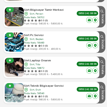
Siirt Bilgisayar Tamir Merkezi
0850 241 08 06
Siirt, Pervari
İncele
Posta Kodu: 56702
0.0 (0)
Fiyat Aralığı: 540,00 ₺ - 5.800,00 ₺
Siirt Pc Servisi
0850 241 08 06
Siirt, Baykan
İncele
Posta Kodu: 56460
0.0 (0)
Fiyat Aralığı: 200,00 ₺ - 400,00 ₺
Siirt Laptop Onarım
0850 241 08 06
Siirt, Tillo
İncele
Posta Kodu: 56872
0.0 (0)
Fiyat Aralığı: 530,00 ₺ - 5.400,00 ₺
Siirt Teknik Bilgisayar Servisi
0850 241 08 06
Siirt, Eruh
İncele
Posta Kodu: 56540
0.0 (0)
Fiyat Aralığı: 560,00 ₺ - 5.800,00 ₺