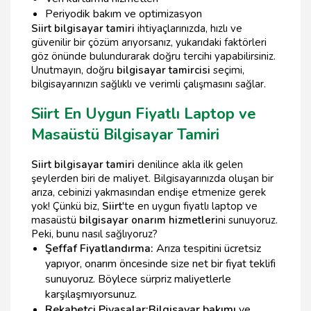
Periyodik bakım ve optimizasyon
Siirt bilgisayar tamiri
ihtiyaçlarınızda, hızlı ve
güvenilir bir çözüm arıyorsanız, yukarıdaki faktörleri
göz önünde bulundurarak doğru tercihi yapabilirsiniz.
Unutmayın, doğru
bilgisayar tamircisi
seçimi,
bilgisayarınızın sağlıklı ve verimli çalışmasını sağlar.
Siirt En Uygun Fiyatlı Laptop ve
Masaüstü Bilgisayar Tamiri
Siirt bilgisayar tamiri
denilince akla ilk gelen
şeylerden biri de maliyet. Bilgisayarınızda oluşan bir
arıza, cebinizi yakmasından endişe etmenize gerek
yok! Çünkü biz,
Siirt
'te en uygun fiyatlı laptop ve
masaüstü
bilgisayar onarım hizmetleri
ni sunuyoruz.
Peki, bunu nasıl sağlıyoruz?
Şeffaf Fiyatlandırma:
Arıza tespitini ücretsiz
yapıyor, onarım öncesinde size net bir fiyat teklifi
sunuyoruz. Böylece sürpriz maliyetlerle
karşılaşmıyorsunuz.
Rekabetçi Piyasalar:
Bilgisayar bakımı
ve