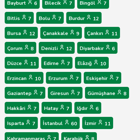
Bayburt
Bilecik
Bingöl
6
7
7
Bitlis
Bolu
Burdur
7
7
12
Bursa
Çanakkale
Çankırı
12
9
11
Çorum
Denizli
Diyarbakır
8
12
6
Düzce
Edirne
Elâzığ
11
7
10
Erzincan
Erzurum
Eskişehir
10
7
7
Gaziantep
Giresun
Gümüşhane
7
7
8
Hakkâri
Hatay
Iğdır
7
7
6
Isparta
İstanbul
İzmir
7
60
11
Kahramanmaraş
Karabük
7
8