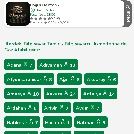
Doğuş Elektronik
Rize, Merkez
İncele
Posta Kodu: 53800
0.0 (0)
Fiyat Aralığı: 0,00 ₺ - 0,00 ₺
İllerdeki Bilgisayar Tamiri / Bilgisayarcı Hizmetlerine de
Göz Atabilirsiniz
Adana
Adıyaman
7
12
Afyonkarahisar
Ağrı
Aksaray
8
6
6
Amasya
Ankara
Antalya
10
24
14
Ardahan
Artvin
Aydın
6
7
7
Balıkesir
Bartın
Batman
7
1
6