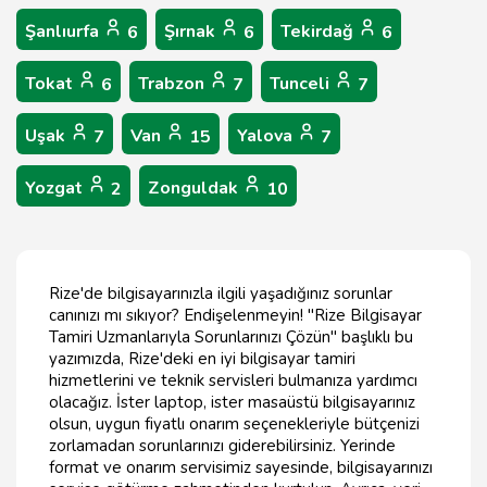
Şanlıurfa
Şırnak
Tekirdağ
6
6
6
Tokat
Trabzon
Tunceli
6
7
7
Uşak
Van
Yalova
7
15
7
Yozgat
Zonguldak
2
10
Rize'de bilgisayarınızla ilgili yaşadığınız sorunlar
canınızı mı sıkıyor? Endişelenmeyin! "Rize Bilgisayar
Tamiri Uzmanlarıyla Sorunlarınızı Çözün" başlıklı bu
yazımızda, Rize'deki en iyi bilgisayar tamiri
hizmetlerini ve teknik servisleri bulmanıza yardımcı
olacağız. İster laptop, ister masaüstü bilgisayarınız
olsun, uygun fiyatlı onarım seçenekleriyle bütçenizi
zorlamadan sorunlarınızı giderebilirsiniz. Yerinde
format ve onarım servisimiz sayesinde, bilgisayarınızı