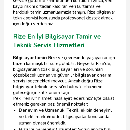
servise götürme zahmetinden kurtulun. Ayrıca, veri
kaybı riskini ortadan kaldıran veri kurtarma ve
harddisk tamiri uzmanlarımızla tanışın. Rize bilgisayar
teknik servisi konusunda profesyonel destek almak
için doğru yerdesiniz.
Rize En İyi Bilgisayar Tamir ve
Teknik Servis Hizmetleri
Bilgisayar tamiri Rize
ve çevresinde yaşayanlar için
bazen karmaşık bir süreç olabilir. Neyse ki, Rize'de,
bilgisayarlarınızdaki
bilgisayar arı
ve sorunları
çözebilecek uzman ve güvenilir
bilgisayar onarım
servisi
seçenekleri mevcut. Ancak doğru
Rize
bilgisayar teknik servisi
'ni bulmak, cihazınızın
geleceği için kritik önem taşır.
Peki, "en iyi" hizmeti nasıl ayırt edersiniz? İşte dikkat
etmeniz gereken bazı önemli noktalar:
Deneyim ve Uzmanlık:
Teknik ekibin deneyimli
ve farklı marka/model bilgisayarlar konusunda
uzman olması önemlidir.
Hızlı ve Güvenilir Çözümler:
Sorunlarınıza hızlı