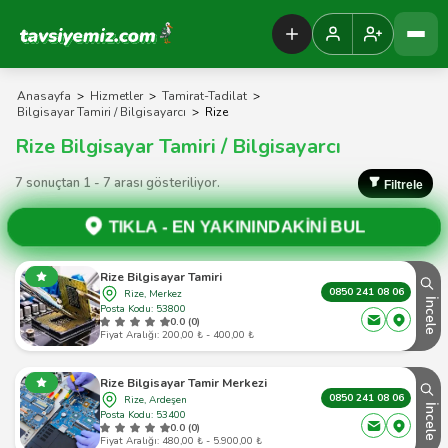
Tavsiyemiz Anasayfa
Anasayfa
>
Hizmetler
>
Tamirat-Tadilat
>
Bilgisayar Tamiri / Bilgisayarcı
>
Rize
Rize Bilgisayar Tamiri / Bilgisayarcı
7 sonuçtan 1 - 7 arası gösteriliyor.
Filtrele
TIKLA -
EN YAKININDAKİNİ BUL
Rize Bilgisayar Tamiri
0850 241 08 06
Rize, Merkez
İncele
Posta Kodu: 53800
0.0 (0)
Fiyat Aralığı: 200,00 ₺ - 400,00 ₺
Rize Bilgisayar Tamir Merkezi
0850 241 08 06
Rize, Ardeşen
İncele
Posta Kodu: 53400
0.0 (0)
Fiyat Aralığı: 480,00 ₺ - 5.900,00 ₺