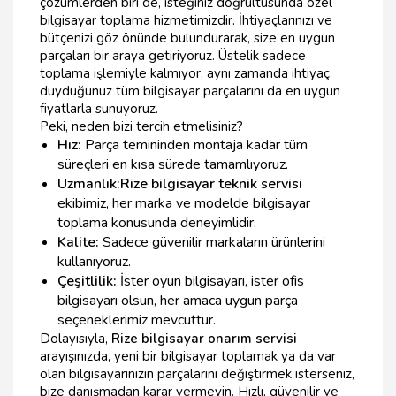
çözümlerden biri de, isteğiniz doğrultusunda özel
bilgisayar toplama hizmetimizdir. İhtiyaçlarınızı ve
bütçenizi göz önünde bulundurarak, size en uygun
parçaları bir araya getiriyoruz. Üstelik sadece
toplama işlemiyle kalmıyor, aynı zamanda ihtiyaç
duyduğunuz tüm bilgisayar parçalarını da en uygun
fiyatlarla sunuyoruz.
Peki, neden bizi tercih etmelisiniz?
Hız:
Parça temininden montaja kadar tüm
süreçleri en kısa sürede tamamlıyoruz.
Uzmanlık:
Rize bilgisayar teknik servisi
ekibimiz, her marka ve modelde bilgisayar
toplama konusunda deneyimlidir.
Kalite:
Sadece güvenilir markaların ürünlerini
kullanıyoruz.
Çeşitlilik:
İster oyun bilgisayarı, ister ofis
bilgisayarı olsun, her amaca uygun parça
seçeneklerimiz mevcuttur.
Dolayısıyla,
Rize bilgisayar onarım servisi
arayışınızda, yeni bir bilgisayar toplamak ya da var
olan bilgisayarınızın parçalarını değiştirmek isterseniz,
bize danışmadan karar vermeyin. Hızlı, güvenilir ve