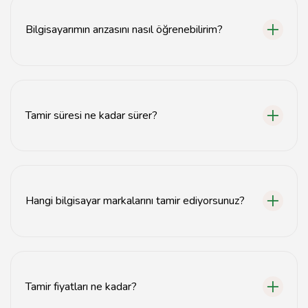
arasında Tavsiyemiz.com yer almaktadır.
Bilgisayarımın arızasını nasıl öğrenebilirim?
Bilgisayarınızın arızasını öğrenmek için teknik servise
başvurabilir veya uzaktan destek alabilirsiniz.
Tamir süresi ne kadar sürer?
Tamir süresi arızanın türüne bağlı olarak genellikle 1-3 iş
günü arasında değişmektedir.
Hangi bilgisayar markalarını tamir ediyorsunuz?
Tüm bilgisayar markalarının tamirini yapmaktayız,
özellikle HP, Dell, Lenovo ve Asus gibi popüler
markalar.
Tamir fiyatları ne kadar?