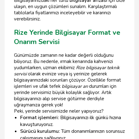
Bilgisayarınızdaki her türlü
bilgisayar arızası
için bize
ulaşın, en uygun çözümleri sunalım. Karşılaştırmalı
tablolarla fiyatlarımızı inceleyebilir ve kararınızı
verebilirsiniz.
Rize Yerinde Bilgisayar Format ve
Onarım Servisi
Günümüzde zamanın ne kadar değerli olduğunu
biliyoruz. Bu nedenle, ırmak kenarında kahvenizi
yudumlarken, uzman ekibimiz
Rize bilgisayar teknik
servisi
olarak evinize veya iş yerinize gelerek
bilgisayarınızdaki sorunları çözüyor. Özellikle format
işlemleri ve ufak tefek
bilgisayar arı
durumları için
yerinde servisimiz büyük kolaylık sağlıyor. Artık
bilgisayarınızı alıp servise götürme derdiyle
uğraşmanıza gerek yok!
Peki, yerinde servisimizde neler yapıyoruz?
Format işlemleri:
Bilgisayarınızı ilk günkü hızına
kavuşturuyoruz.
Sürücü kurulumu:
Tüm donanımlarınızın sorunsuz
çalışmasını sağlıyoruz.