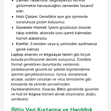
Zaman Tasarrufu:
Bilgisayarınızı servise
götürmekle harcayacağınız zamandan tasarruf
edin.
Hızlı Çözüm:
Genellikle aynı gün içerisinde
sorununuza çözüm buluyoruz.
Güvenilir Hizmet:
İşlemi gözünüzün önünde
takip edebilir, aklınızda soru işareti kalmadan
hizmet alabilirsiniz.
Konfor:
Evinizden veya iş yerinizden ayrılmanıza
gerek kalmaz.
Laptop onarımı
ve
bilgisayar tamiri
gibi birçok
konuda profesyonel destek sunuyoruz. Özellikle
format gerektiren durumlarda, verilerinizi
yedekleyerek güvenli bir şekilde biçimlendirme
işlemini gerçekleştiriyoruz. Ayrıca, donanımsal
arızalar, yazılım sorunları ve virüs temizleme gibi
konularda da yerinde servisimizden
faydalanabilirsiniz. Kısacası,
Bitlis
genelinde güvenilir
ve hızlı bir
bilgisa
hizmeti almak istiyorsanız, doğru
yerdesiniz.
Bitlis Veri Kurtarma ve Harddisk