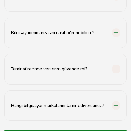
Laptop onarımı genellikle 1-3 gün içinde
tamamlanmaktadır, ancak arızanın türüne bağlı olarak
değişebilir.
Bilgisayarımın arızasını nasıl öğrenebilirim?
Bilgisayarınızın arızasını öğrenmek için bir uzman
teknisyene danışmanız önerilir.
Tamir sürecinde verilerim güvende mi?
Evet, profesyonel servisler verilerinizi korumak için
gerekli önlemleri alır.
Hangi bilgisayar markalarını tamir ediyorsunuz?
Tüm popüler bilgisayar markalarının tamirini yapıyoruz,
detaylar için servise danışabilirsiniz.