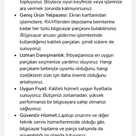
topluyoruz. Böylece oyun keyfinize veya işlerinize
ara vermek zorunda kalmıyorsunuz.
Geniş Ürün Yelpazesi:
Ekran kartlarından
işlemcilere, RAM'lerden depolama birimlerine
kadar her türlü bilgisayar parçasını bulabilirsiniz.
Bilgisayar arızası giderme
işlemlerinde
kullandığımız kaliteli parçaları, şimdi sizlere de
sunuyoruz.
Uzman Danışmanlık:
İhtiyaçlarınıza en uygun
parçaları seçmenize yardımcı oluyoruz. Hangi
parçaların birbiriyle uyumlu olduğunu, hangi
özelliklerin sizin için daha önemli olduğunu
anlatıyoruz.
Uygun Fiyat:
Kaliteli hizmeti uygun fiyatlarla
sunuyoruz. Bütçenizi zorlamadan, yüksek
performanslı bir bilgisayara sahip olmanızı
sağlıyoruz.
Güvenilir Hizmet:
Laptop onarımı
ve diğer
teknik servis hizmetlerimizde olduğu gibi,
bilgisayar toplama ve parça satışında da
güvenilirliği ön planda tutuyoruz.