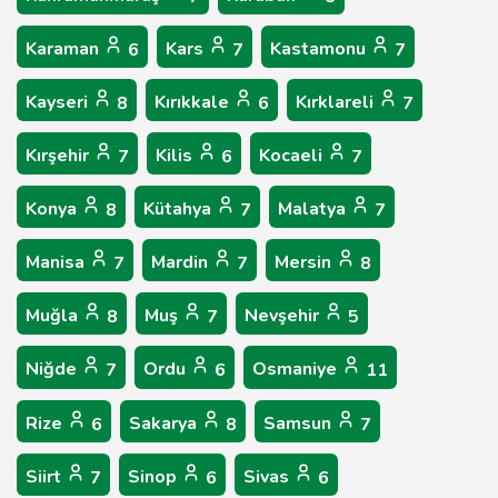
Karaman
Kars
Kastamonu
6
7
7
Kayseri
Kırıkkale
Kırklareli
8
6
7
Kırşehir
Kilis
Kocaeli
7
6
7
Konya
Kütahya
Malatya
8
7
7
Manisa
Mardin
Mersin
7
7
8
Muğla
Muş
Nevşehir
8
7
5
Niğde
Ordu
Osmaniye
7
6
11
Rize
Sakarya
Samsun
6
8
7
Siirt
Sinop
Sivas
7
6
6