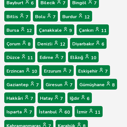
Bayburt
Bilecik
Bingöl
6
7
7
Bitlis
Bolu
Burdur
7
7
12
Bursa
Çanakkale
Çankırı
12
9
11
Çorum
Denizli
Diyarbakır
8
12
6
Düzce
Edirne
Elâzığ
11
7
10
Erzincan
Erzurum
Eskişehir
10
7
7
Gaziantep
Giresun
Gümüşhane
7
7
8
Hakkâri
Hatay
Iğdır
7
7
6
Isparta
İstanbul
İzmir
7
60
11
Kahramanmaraş
Karabük
7
8