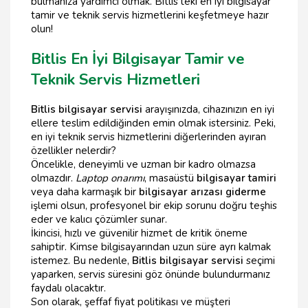
bulmanıza yardımcı olmak. Bitlis'teki en iyi bilgisayar
tamir ve teknik servis hizmetlerini keşfetmeye hazır
olun!
Bitlis En İyi Bilgisayar Tamir ve
Teknik Servis Hizmetleri
Bitlis bilgisayar servisi
arayışınızda, cihazınızın en iyi
ellere teslim edildiğinden emin olmak istersiniz. Peki,
en iyi teknik servis hizmetlerini diğerlerinden ayıran
özellikler nelerdir?
Öncelikle, deneyimli ve uzman bir kadro olmazsa
olmazdır.
Laptop onarımı
, masaüstü
bilgisayar tamiri
veya daha karmaşık bir
bilgisayar arızası giderme
işlemi olsun, profesyonel bir ekip sorunu doğru teşhis
eder ve kalıcı çözümler sunar.
İkincisi, hızlı ve güvenilir hizmet de kritik öneme
sahiptir. Kimse bilgisayarından uzun süre ayrı kalmak
istemez. Bu nedenle,
Bitlis bilgisayar servisi
seçimi
yaparken, servis süresini göz önünde bulundurmanız
faydalı olacaktır.
Son olarak, şeffaf fiyat politikası ve müşteri