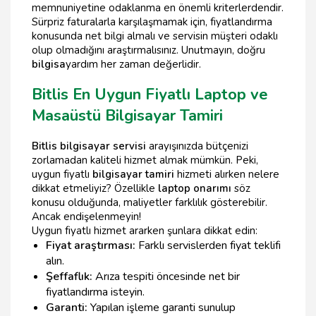
memnuniyetine odaklanma en önemli kriterlerdendir.
Sürpriz faturalarla karşılaşmamak için, fiyatlandırma
konusunda net bilgi almalı ve servisin müşteri odaklı
olup olmadığını araştırmalısınız. Unutmayın, doğru
bilgisa
yardım her zaman değerlidir.
Bitlis En Uygun Fiyatlı Laptop ve
Masaüstü Bilgisayar Tamiri
Bitlis bilgisayar servisi
arayışınızda bütçenizi
zorlamadan kaliteli hizmet almak mümkün. Peki,
uygun fiyatlı
bilgisayar tamiri
hizmeti alırken nelere
dikkat etmeliyiz? Özellikle
laptop onarımı
söz
konusu olduğunda, maliyetler farklılık gösterebilir.
Ancak endişelenmeyin!
Uygun fiyatlı hizmet ararken şunlara dikkat edin:
Fiyat araştırması:
Farklı servislerden fiyat teklifi
alın.
Şeffaflık:
Arıza tespiti öncesinde net bir
fiyatlandırma isteyin.
Garanti:
Yapılan işleme garanti sunulup