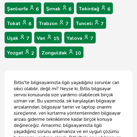
Şanlıurfa
Şırnak
Tekirdağ
6
6
6
Tokat
Trabzon
Tunceli
6
7
7
Uşak
Van
Yalova
7
15
7
Yozgat
Zonguldak
2
10
Bitlis'te bilgisayarınızla ilgili yaşadığınız sorunlar can
sıkıcı olabilir, değil mi? Neyse ki, Bitlis bilgisayar
servisi konusunda size yardımcı olabilecek birçok
uzman var. Bu yazımızda, sık karşılaşılan bilgisayar
arızalarından, bilgisayar tamiri ve laptop onarımı
süreçlerine, veri kurtarma yöntemlerinden bilgisayar
arızası giderme tekniklerine kadar birçok konuya
değineceğiz. Amacımız, bilgisayarınızla ilgili
yaşadığınız sorunu anlamanıza ve en uygun çözümü