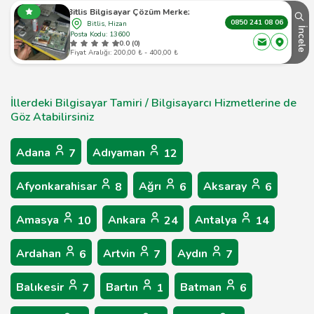
Bitlis Bilgisayar Çözüm Merkezi
0850 241 08 06
Bitlis, Hizan
İncele
Posta Kodu: 13600
0.0 (0)
Fiyat Aralığı: 200,00 ₺ - 400,00 ₺
İllerdeki Bilgisayar Tamiri / Bilgisayarcı Hizmetlerine de
Göz Atabilirsiniz
Adana
Adıyaman
7
12
Afyonkarahisar
Ağrı
Aksaray
8
6
6
Amasya
Ankara
Antalya
10
24
14
Ardahan
Artvin
Aydın
6
7
7
Balıkesir
Bartın
Batman
7
1
6