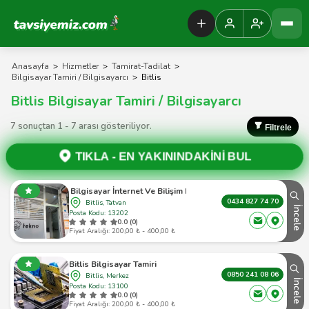
Tavsiyemiz Anasayfa
Anasayfa
>
Hizmetler
>
Tamirat-Tadilat
>
Bilgisayar Tamiri / Bilgisayarcı
>
Bitlis
Bitlis Bilgisayar Tamiri / Bilgisayarcı
7 sonuçtan 1 - 7 arası gösteriliyor.
Filtrele
TIKLA -
EN YAKININDAKİNİ BUL
Servis Bilgisayar İnternet Ve Bilişim Hizmetleri Tatvan,Bitlis
0434 827 74 70
Bitlis, Tatvan
İncele
Posta Kodu: 13202
0.0 (0)
Fiyat Aralığı: 200,00 ₺ - 400,00 ₺
Bitlis Bilgisayar Tamiri
0850 241 08 06
Bitlis, Merkez
İncele
Posta Kodu: 13100
0.0 (0)
Fiyat Aralığı: 200,00 ₺ - 400,00 ₺