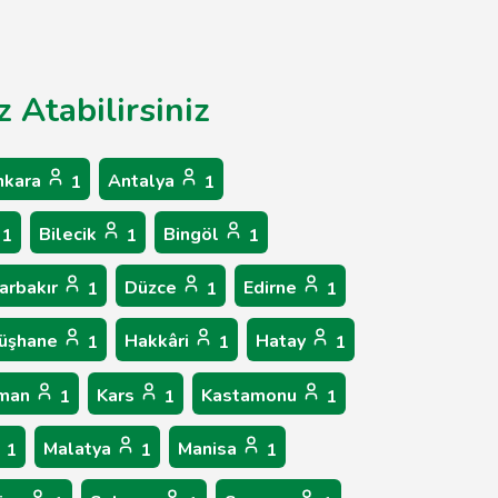
 Atabilirsiniz
nkara
Antalya
1
1
Bilecik
Bingöl
1
1
1
arbakır
Düzce
Edirne
1
1
1
üşhane
Hakkâri
Hatay
1
1
1
aman
Kars
Kastamonu
1
1
1
Malatya
Manisa
1
1
1