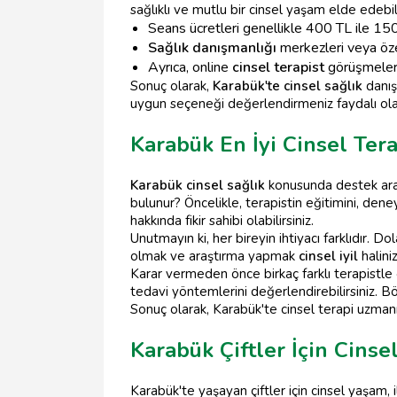
sağlıklı ve mutlu bir cinsel yaşam elde edebili
Seans ücretleri genellikle 400 TL ile 15
Sağlık danışmanlığı
merkezleri veya özel 
Ayrıca, online
cinsel terapist
görüşmeleri 
Sonuç olarak,
Karabük'te cinsel sağlık
danış
uygun seçeneği değerlendirmeniz faydalı olac
Karabük En İyi Cinsel Ter
Karabük cinsel sağlık
konusunda destek ara
bulunur? Öncelikle, terapistin eğitimini, dene
hakkında fikir sahibi olabilirsiniz.
Unutmayın ki, her bireyin ihtiyacı farklıdır. Do
olmak ve araştırma yapmak
cinsel iyil
halini
Karar vermeden önce birkaç farklı terapistle 
tedavi yöntemlerini değerlendirebilirsiniz. Bö
Sonuç olarak, Karabük'te cinsel terapi uzman
Karabük Çiftler İçin Cins
Karabük'te yaşayan çiftler için cinsel yaşam, i