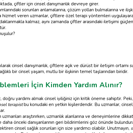
oktada, çiftler için cinsel danışmanlık devreye girer.
aşamlarındaki sorunları anlamalarına, çözüm yolları bulmalarına ve ilişk
 hizmet veren uzmanlar, çiftlere özel terapi yöntemleri uygulayar
odaklanmakla kalmaz, aynı zamanda çiftler arasındaki iletişimi güçl
tür.
onuşulur?
larak cinsel danışmanlık, çiftlere açık ve dürüst bir iletişim ortamı 
ıklı bir cinsel yaşam, mutlu bir ilişkinin temel taşlarından biridir.
blemleri İçin Kimden Yardım Alınır?
, doğru yardımı almak cinsel iyiliğiniz için kritik öneme sahiptir. Pek
nsel terapist
bu konudaki en yetkin kişilerdendir. Bu uzmanlar, cinsel i
ar.
 uzmanları araştırırken, uzmanlık alanlarına ve deneyimlerine dikk
ı ve daha önceki danışanlarının geri bildirimlerini göz önünde bulundu
iren cinsel sağlık sorunları için size yardımcı olabilir. Unutmayın,
s