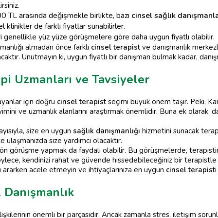
rsiniz.
00 TL arasında değişmekle birlikte, bazı
cinsel sağlık danışmanla
klinikler de farklı fiyatlar sunabilirler.
genellikle yüz yüze görüşmelere göre daha uygun fiyatlı olabilir.
manlığı almadan önce farklı
cinsel terapist
ve danışmanlık merkezle
aktır. Unutmayın ki, uygun fiyatlı bir danışman bulmak kadar, danı
api Uzmanları ve Tavsiyeler
yanlar için doğru
cinsel terapist
seçimi büyük önem taşır. Peki, Ka
yimini ve uzmanlık alanlarını araştırmak önemlidir. Buna ek olarak, 
layısıyla, size en uygun
sağlık danışmanlığı
hizmetini sunacak terapi
ze ulaşmanızda size yardımcı olacaktır.
ön görüşme yapmak da faydalı olabilir. Bu görüşmelerde, terapistin 
ylece, kendinizi rahat ve güvende hissedebileceğiniz bir terapistle 
ı ararken acele etmeyin ve ihtiyaçlarınıza en uygun
cinsel terapist
el Danışmanlık
lişkilerinin önemli bir parçasıdır. Ancak zamanla stres, iletişim sorun