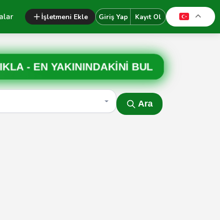
alar
İşletmeni Ekle
Giriş Yap
Kayıt Ol
IKLA -
EN YAKININDAKİNİ BUL
Ara