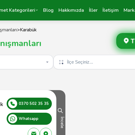
met Kategorileri
Blog
Hakkımızda
İller
İletişim
Mark
ışmanları
>
Karabük
T
nışmanları
İlçe seçin
ık
0370 502 35 35
Whatsapp
İncele