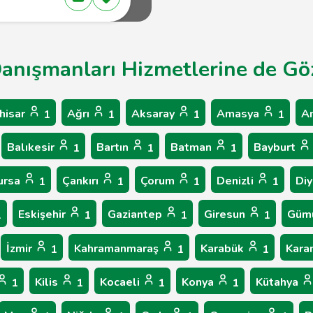
 Danışmanları Hizmetlerine de Göz
hisar
Ağrı
Aksaray
Amasya
A
1
1
1
1
Balıkesir
Bartın
Batman
Bayburt
1
1
1
ursa
Çankırı
Çorum
Denizli
Diy
1
1
1
1
Eskişehir
Gaziantep
Giresun
Güm
1
1
1
1
İzmir
Kahramanmaraş
Karabük
Kar
1
1
1
Kilis
Kocaeli
Konya
Kütahya
1
1
1
1