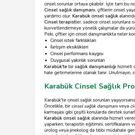
cinsel sorunlar ortaya çıkabilir. İşte tam bu n
Cinsel sağlık danışmanı
, çiftlerin cinsel y
yardımcı olur.
Karabük cinsel sağlık
alanında
Cinsel terapist
ler, sadece cinsel sorunlara 
kuvvetlendirmeye yönelik çalışmalar da yürü
Peki, çiftler için cinsel danışmanlıkta neler k
Cinsel istek farklılıkları
İletişim eksiklikleri
Cinsel performans kaygısı
Duygusal yakınlık sorunları
Karabük'te
bir
sağlık danışmanlığı
hizmeti o
hale getirmelerine olanak tanır. Unutmayın, sağl
Karabük Cinsel Sağlık Pro
Karabük'te cinsel sağlık sorunları yaşıyorsanız
Öncelikle, bir
cinsel sağlık danışmanı
veya
ci
karmaşası gibi çeşitli konularda destek sunarl
Karabük cinsel sağlık
alanında hizmet veren
yaparken, terapistin eğitimini, sertifikaların
ürolog veya jinekolog da tıbbi müdahale gerekt