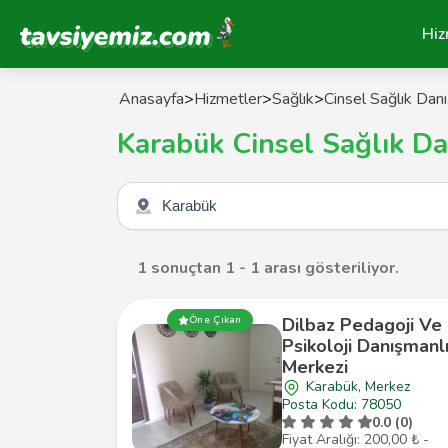
Tavsiyemiz Anasayfa
Hiz
Anasayfa
>
Hizmetler
>
Sağlık
>
Cinsel Sağlık Dan
Karabük Cinsel Sağlık Da
Şehir seçin
1 sonuçtan 1 - 1 arası gösteriliyor.
Dilbaz Pedagoji Ve
Öne Çıkan
Psikoloji Danışmanl
Merkezi
Karabük, Merkez
Posta Kodu: 78050
0.0 (0)
Fiyat Aralığı: 200,00 ₺ -