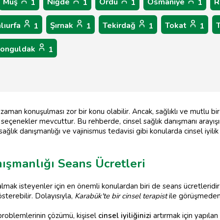
Muş
Niğde
Ordu
Osmaniye
R
1
1
1
1
lıurfa
Şırnak
Tekirdağ
Tokat
1
1
1
1
onguldak
1
 zaman konuşulması zor bir konu olabilir. Ancak, sağlıklı ve mutlu bi
i seçenekler mevcuttur. Bu rehberde, cinsel sağlık danışmanı arayışın
e sağlık danışmanlığı ve vajinismus tedavisi gibi konularda cinsel iyil
ışmanlığı Seans Ücretleri
lmak isteyenler için en önemli konulardan biri de seans ücretleridi
sterebilir. Dolayısıyla,
Karabük'te bir cinsel terapist
ile görüşmeden 
roblemlerinin çözümü, kişisel
cinsel iyiliğinizi
artırmak için yapılan 