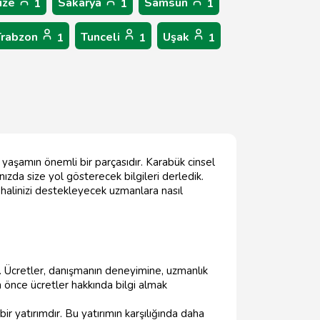
ize
Sakarya
Samsun
1
1
1
Trabzon
Tunceli
Uşak
1
1
1
r yaşamın önemli bir parçasıdır. Karabük cinsel
ızda size yol gösterecek bilgileri derledik.
ik halinizi destekleyecek uzmanlara nasıl
r. Ücretler, danışmanın deneyimine, uzmanlık
önce ücretler hakkında bilgi almak
bir yatırımdır. Bu yatırımın karşılığında daha