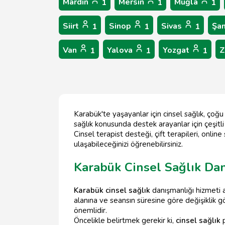
Mardin
Mersin
Muğla
1
1
1
Siirt
Sinop
Sivas
Şan
1
1
1
Van
Yalova
Yozgat
Z
1
1
1
Karabük'te yaşayanlar için cinsel sağlık, çoğu
sağlık konusunda destek arayanlar için çeşitl
Cinsel terapist desteği, çift terapileri, onlin
ulaşabileceğinizi öğrenebilirsiniz.
Karabük Cinsel Sağlık Dan
Karabük cinsel sağlık
danışmanlığı hizmeti a
alanına ve seansın süresine göre değişiklik gö
önemlidir.
Öncelikle belirtmek gerekir ki,
cinsel sağlık
p