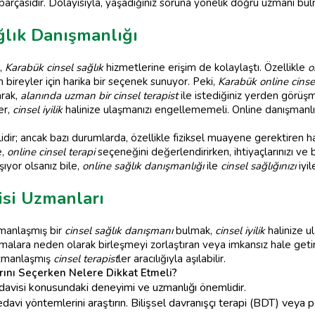
 parçasıdır. Dolayısıyla, yaşadığınız soruna yönelik doğru uzmanı bulm
ğlık Danışmanlığı
e,
Karabük cinsel sağlık
hizmetlerine erişim de kolaylaştı. Özellikle
o
bireyler için harika bir seçenek sunuyor. Peki,
Karabük online cinse
arak,
alanında uzman bir cinsel terapist
ile istediğiniz yerden görüşm
er,
cinsel iyilik
halinize ulaşmanızı engellememeli. Online danışmanlık s
lidir; ancak bazı durumlarda, özellikle fiziksel muayene gerektiren h
e,
online cinsel terapi
seçeneğini değerlendirirken, ihtiyaçlarınızı ve
ıyor olsanız bile,
online sağlık danışmanlığı
ile
cinsel sağlığınızı
iyil
isi Uzmanları
zmanlaşmış bir
cinsel sağlık danışmanı
bulmak,
cinsel iyilik
halinize ul
kasılmalara neden olarak birleşmeyi zorlaştıran veya imkansız hale ge
zmanlaşmış
cinsel terapist
ler aracılığıyla aşılabilir.
rını Seçerken Nelere Dikkat Etmeli?
davisi konusundaki deneyimi ve uzmanlığı önemlidir.
edavi yöntemlerini araştırın. Bilişsel davranışçı terapi (BDT) veya pe