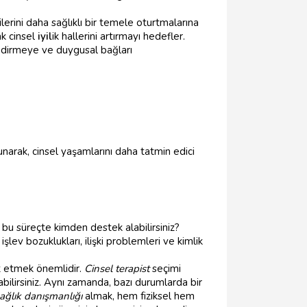
ilerini daha sağlıklı bir temele oturtmalarına
ak cinsel
iyil
ik hallerini artırmayı hedefler.
endirmeye ve duygusal bağları
sunarak, cinsel yaşamlarını daha tatmin edici
i, bu süreçte kimden destek alabilirsiniz?
şlev bozuklukları, ilişki problemleri ve kimlik
at etmek önemlidir.
Cinsel terapist
seçimi
rabilirsiniz. Aynı zamanda, bazı durumlarda bir
ağlık danışmanlığı
almak, hem fiziksel hem