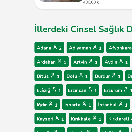
400,00 ₺
İllerdeki Cinsel Sağlık
Adana
Adıyaman
Afyonkara
2
1
Ardahan
Artvin
Aydın
1
1
1
Bitlis
Bolu
Burdur
B
1
1
1
Elâzığ
Erzincan
Erzurum
1
1
Iğdır
Isparta
İstanbul
1
1
1
Kayseri
Kırıkkale
Kırklareli
1
1