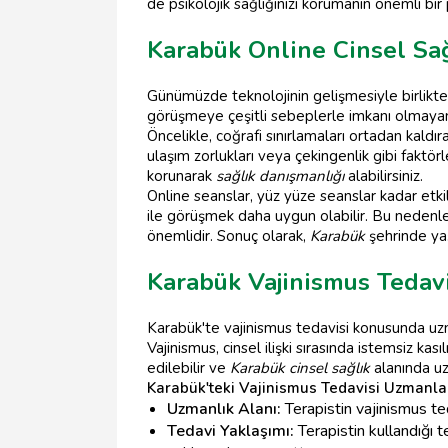
de psikolojik sağlığınızı korumanın önemli bir
Karabük Online Cinsel Sa
Günümüzde teknolojinin gelişmesiyle birlikt
görüşmeye çeşitli sebeplerle imkanı olmayan 
Öncelikle, coğrafi sınırlamaları ortadan kaldır
ulaşım zorlukları veya çekingenlik gibi faktörl
korunarak
sağlık danışmanlığı
alabilirsiniz.
Online seanslar, yüz yüze seanslar kadar etki
ile görüşmek daha uygun olabilir. Bu nedenl
önemlidir. Sonuç olarak,
Karabük
şehrinde yaş
Karabük Vajinismus Tedav
Karabük'te vajinismus tedavisi konusunda u
Vajinismus, cinsel ilişki sırasında istemsiz 
edilebilir ve
Karabük cinsel sağlık
alanında u
Karabük'teki Vajinismus Tedavisi Uzmanla
Uzmanlık Alanı:
Terapistin vajinismus te
Tedavi Yaklaşımı:
Terapistin kullandığı t