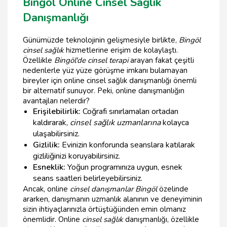
Bingöl Online Cinsel Sağlık
Danışmanlığı
Günümüzde teknolojinin gelişmesiyle birlikte,
Bingöl
cinsel sağlık
hizmetlerine erişim de kolaylaştı.
Özellikle
Bingöl'de cinsel terapi
arayan fakat çeşitli
nedenlerle yüz yüze görüşme imkanı bulamayan
bireyler için online cinsel sağlık danışmanlığı önemli
bir alternatif sunuyor. Peki, online danışmanlığın
avantajları nelerdir?
Erişilebilirlik:
Coğrafi sınırlamaları ortadan
kaldırarak,
cinsel sağlık uzmanlarına
kolayca
ulaşabilirsiniz.
Gizlilik:
Evinizin konforunda seanslara katılarak
gizliliğinizi koruyabilirsiniz.
Esneklik:
Yoğun programınıza uygun, esnek
seans saatleri belirleyebilirsiniz.
Ancak, online
cinsel danışmanlar Bingöl
özelinde
ararken, danışmanın uzmanlık alanının ve deneyiminin
sizin ihtiyaçlarınızla örtüştüğünden emin olmanız
önemlidir. Online
cinsel sağlık
danışmanlığı, özellikle