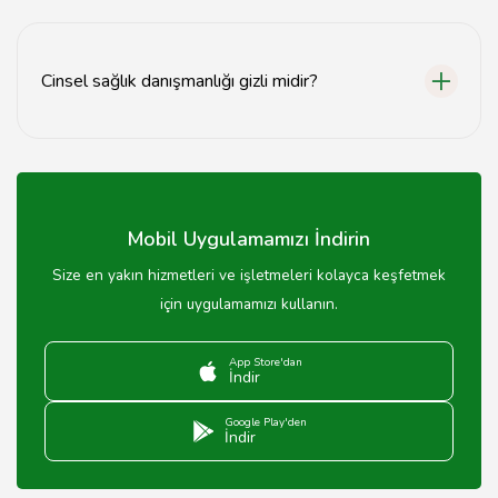
Cinsel sağlık danışmanlığı seansları genellikle 45 dakika
ile 1 saat arasında sürmektedir.
Cinsel sağlık danışmanlığı gizli midir?
Evet, cinsel sağlık danışmanlığı tamamen gizli ve
mahremiyet esasına dayanmaktadır.
Mobil Uygulamamızı İndirin
Size en yakın hizmetleri ve işletmeleri kolayca keşfetmek
için uygulamamızı kullanın.
App Store'dan
İndir
Google Play'den
İndir