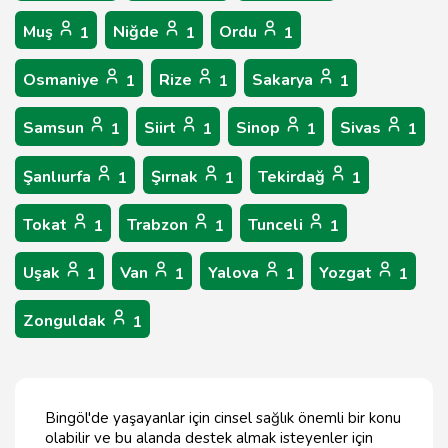
Muş
Niğde
Ordu
1
1
1
Osmaniye
Rize
Sakarya
1
1
1
Samsun
Siirt
Sinop
Sivas
1
1
1
1
Şanlıurfa
Şırnak
Tekirdağ
1
1
1
Tokat
Trabzon
Tunceli
1
1
1
Uşak
Van
Yalova
Yozgat
1
1
1
1
Zonguldak
1
Bingöl'de yaşayanlar için cinsel sağlık önemli bir konu
olabilir ve bu alanda destek almak isteyenler için