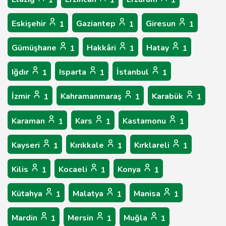
1
1
1
Eskişehir
Gaziantep
Giresun
1
1
1
Gümüşhane
Hakkâri
Hatay
1
1
1
Iğdır
Isparta
İstanbul
1
1
1
İzmir
Kahramanmaraş
Karabük
1
1
1
Karaman
Kars
Kastamonu
1
1
1
Kayseri
Kırıkkale
Kırklareli
1
1
1
Kilis
Kocaeli
Konya
1
1
1
Kütahya
Malatya
Manisa
1
1
1
Mardin
Mersin
Muğla
1
1
1