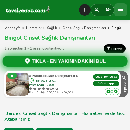
Tavsiyemiz Anasayfa
Anasayfa
>
Hizmetler
>
Sağlık
>
Cinsel Sağlık Danışmanları
>
Bingöl
Bingöl Cinsel Sağlık Danışmanları
1 sonuçtan 1 - 1 arası gösteriliyor.
Filtrele
TIKLA -
EN YAKININDAKİNİ BUL
Meta Psikoloji Aile Danışmanlık Merkezi
0538 484 85 63
Bingöl, Merkez
İncele
Whatsapp
Posta Kodu: 12400
0.0 (0)
Fiyat Aralığı: 200,00 ₺ - 400,00 ₺
İllerdeki Cinsel Sağlık Danışmanları Hizmetlerine de Göz
Atabilirsiniz