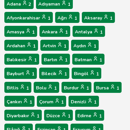
Adana
Adıyaman
2
1
Afyonkarahisar
Ağrı
Aksaray
1
1
1
Amasya
Ankara
Antalya
1
1
1
Ardahan
Artvin
Aydın
1
1
1
Balıkesir
Bartın
Batman
1
1
1
Bayburt
Bilecik
Bingöl
1
1
1
Bitlis
Bolu
Burdur
Bursa
1
1
1
1
Çankırı
Çorum
Denizli
1
1
1
Diyarbakır
Düzce
Edirne
1
1
1
Elâzığ
Erzincan
Erzurum