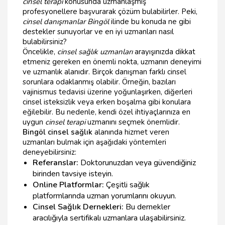
cinsel terapi
konusunda uzmanlaşmış
profesyonellere başvurarak çözüm bulabilirler. Peki,
cinsel danışmanlar Bingöl
ilinde bu konuda ne gibi
destekler sunuyorlar ve en iyi uzmanları nasıl
bulabilirsiniz?
Öncelikle,
cinsel sağlık uzmanları
arayışınızda dikkat
etmeniz gereken en önemli nokta, uzmanın deneyimi
ve uzmanlık alanıdır. Birçok danışman farklı cinsel
sorunlara odaklanmış olabilir. Örneğin, bazıları
vajinismus tedavisi üzerine yoğunlaşırken, diğerleri
cinsel isteksizlik veya erken boşalma gibi konulara
eğilebilir. Bu nedenle, kendi özel ihtiyaçlarınıza en
uygun
cinsel terapi
uzmanını seçmek önemlidir.
Bingöl cinsel sağlık
alanında hizmet veren
uzmanları bulmak için aşağıdaki yöntemleri
deneyebilirsiniz:
Referanslar:
Doktorunuzdan veya güvendiğiniz
birinden tavsiye isteyin.
Online Platformlar:
Çeşitli sağlık
platformlarında uzman yorumlarını okuyun.
Cinsel Sağlık Dernekleri:
Bu dernekler
aracılığıyla sertifikalı uzmanlara ulaşabilirsiniz.