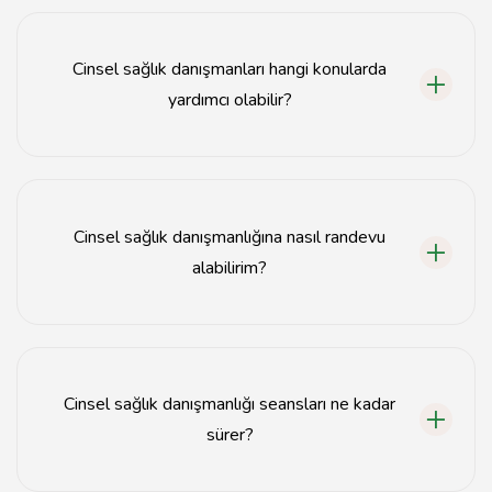
Bingöl'de cinsel sağlık danışmanları, sağlık merkezleri
ve özel kliniklerde hizmet vermektedir.
Cinsel sağlık danışmanları hangi konularda
yardımcı olabilir?
Cinsel sağlık danışmanları, cinsel sorunlar, ilişki
problemleri ve cinsel eğitim konularında destek sağlar.
Cinsel sağlık danışmanlığına nasıl randevu
alabilirim?
Cinsel sağlık danışmanlığı için randevu almak üzere ilgili
sağlık merkezinin iletişim bilgilerini kullanabilirsiniz.
Cinsel sağlık danışmanlığı seansları ne kadar
sürer?