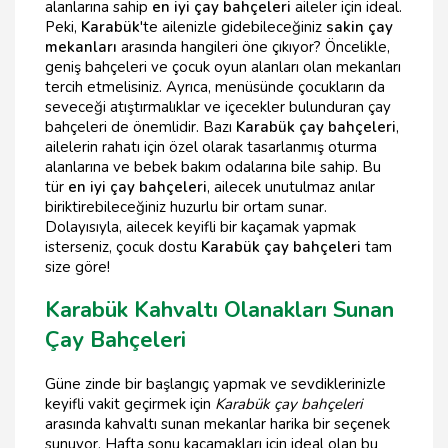
alanlarına sahip
en iyi çay bahçeleri
aileler için ideal.
Peki,
Karabük
'te ailenizle gidebileceğiniz
sakin çay
mekanları
arasında hangileri öne çıkıyor? Öncelikle,
geniş bahçeleri ve çocuk oyun alanları olan mekanları
tercih etmelisiniz. Ayrıca, menüsünde çocukların da
seveceği atıştırmalıklar ve içecekler bulunduran çay
bahçeleri de önemlidir. Bazı
Karabük çay bahçeleri
,
ailelerin rahatı için özel olarak tasarlanmış oturma
alanlarına ve bebek bakım odalarına bile sahip. Bu
tür
en iyi çay bahçeleri
, ailecek unutulmaz anılar
biriktirebileceğiniz huzurlu bir ortam sunar.
Dolayısıyla, ailecek keyifli bir kaçamak yapmak
isterseniz, çocuk dostu
Karabük çay bahçeleri
tam
size göre!
Karabük Kahvaltı Olanakları Sunan
Çay Bahçeleri
Güne zinde bir başlangıç yapmak ve sevdiklerinizle
keyifli vakit geçirmek için
Karabük çay bahçeleri
arasında kahvaltı sunan mekanlar harika bir seçenek
sunuyor. Hafta sonu kaçamakları için ideal olan bu