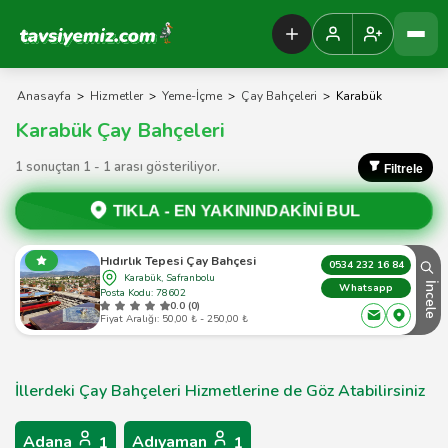
Tavsiyemiz Anasayfa
Anasayfa
>
Hizmetler
>
Yeme-İçme
>
Çay Bahçeleri
>
Karabük
Karabük Çay Bahçeleri
1 sonuçtan 1 - 1 arası gösteriliyor.
Filtrele
TIKLA -
EN YAKININDAKİNİ BUL
Hıdırlık Tepesi Çay Bahçesi
0534 232 16 84
Karabük, Safranbolu
İncele
Whatsapp
Posta Kodu: 78602
0.0 (0)
Fiyat Aralığı: 50,00 ₺ - 250,00 ₺
İllerdeki Çay Bahçeleri Hizmetlerine de Göz Atabilirsiniz
Adana
Adıyaman
1
1