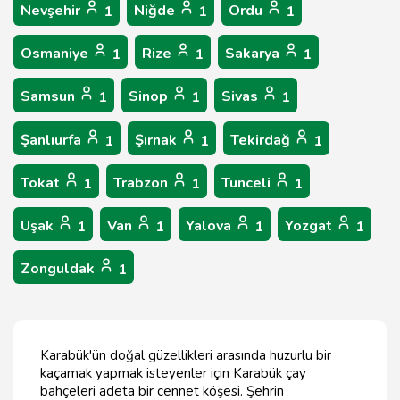
Nevşehir
Niğde
Ordu
1
1
1
Osmaniye
Rize
Sakarya
1
1
1
Samsun
Sinop
Sivas
1
1
1
Şanlıurfa
Şırnak
Tekirdağ
1
1
1
Tokat
Trabzon
Tunceli
1
1
1
Uşak
Van
Yalova
Yozgat
1
1
1
1
Zonguldak
1
Karabük'ün doğal güzellikleri arasında huzurlu bir
kaçamak yapmak isteyenler için Karabük çay
bahçeleri adeta bir cennet köşesi. Şehrin