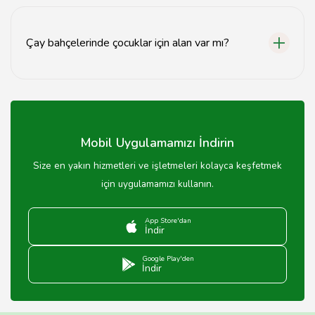
Karabük çay bahçelerine ulaşım, özel araç veya toplu
taşıma ile kolaylıkla sağlanmaktadır.
Çay bahçelerinde çocuklar için alan var mı?
Evet, birçok çay bahçesinde çocuklar için oyun alanları
bulunmaktadır.
Mobil Uygulamamızı İndirin
Size en yakın hizmetleri ve işletmeleri kolayca keşfetmek
için uygulamamızı kullanın.
App Store'dan
İndir
Google Play'den
İndir