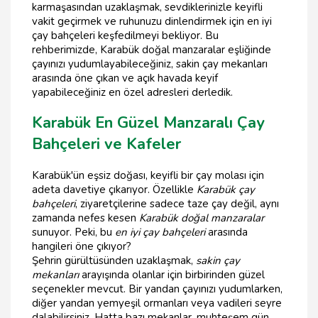
karmaşasından uzaklaşmak, sevdiklerinizle keyifli
vakit geçirmek ve ruhunuzu dinlendirmek için en iyi
çay bahçeleri keşfedilmeyi bekliyor. Bu
rehberimizde, Karabük doğal manzaralar eşliğinde
çayınızı yudumlayabileceğiniz, sakin çay mekanları
arasında öne çıkan ve açık havada keyif
yapabileceğiniz en özel adresleri derledik.
Karabük En Güzel Manzaralı Çay
Bahçeleri ve Kafeler
Karabük'ün eşsiz doğası, keyifli bir çay molası için
adeta davetiye çıkarıyor. Özellikle
Karabük çay
bahçeleri
, ziyaretçilerine sadece taze çay değil, aynı
zamanda nefes kesen
Karabük doğal manzaralar
sunuyor. Peki, bu
en iyi çay bahçeleri
arasında
hangileri öne çıkıyor?
Şehrin gürültüsünden uzaklaşmak,
sakin çay
mekanları
arayışında olanlar için birbirinden güzel
seçenekler mevcut. Bir yandan çayınızı yudumlarken,
diğer yandan yemyeşil ormanları veya vadileri seyre
dalabilirsiniz. Hatta bazı mekanlar, muhteşem gün