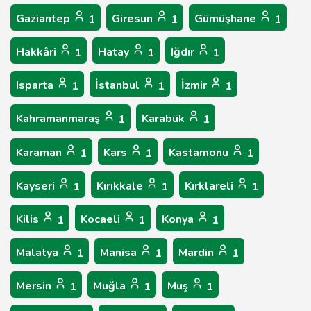
Gaziantep
Giresun
Gümüşhane
1
1
1
Hakkâri
Hatay
Iğdır
1
1
1
Isparta
İstanbul
İzmir
1
1
1
Kahramanmaraş
Karabük
1
1
Karaman
Kars
Kastamonu
1
1
1
Kayseri
Kırıkkale
Kırklareli
1
1
1
Kilis
Kocaeli
Konya
1
1
1
Malatya
Manisa
Mardin
1
1
1
Mersin
Muğla
Muş
1
1
1