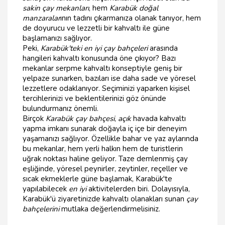
sakin çay mekanları
, hem
Karabük doğal
manzaralar
ının tadını çıkarmanıza olanak tanıyor, hem
de doyurucu ve lezzetli bir kahvaltı ile güne
başlamanızı sağlıyor.
Peki,
Karabük'teki en iyi çay bahçeleri
arasında
hangileri kahvaltı konusunda öne çıkıyor? Bazı
mekanlar serpme kahvaltı konseptiyle geniş bir
yelpaze sunarken, bazıları ise daha sade ve yöresel
lezzetlere odaklanıyor. Seçiminizi yaparken kişisel
tercihlerinizi ve beklentilerinizi göz önünde
bulundurmanız önemli.
Birçok
Karabük çay bahçesi
,
açık
havada kahvaltı
yapma imkanı sunarak doğayla iç içe bir deneyim
yaşamanızı sağlıyor. Özellikle bahar ve yaz aylarında
bu mekanlar, hem yerli halkın hem de turistlerin
uğrak noktası haline geliyor. Taze demlenmiş çay
eşliğinde, yöresel peynirler, zeytinler, reçeller ve
sıcak ekmeklerle güne başlamak, Karabük'te
yapılabilecek
en iyi
aktivitelerden biri. Dolayısıyla,
Karabük'ü ziyaretinizde kahvaltı olanakları sunan
çay
bahçelerini
mutlaka değerlendirmelisiniz.