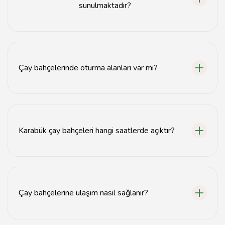
sunulmaktadır?
Karabük çay bahçelerinde genellikle çeşitli çay çeşitleri,
kahve ve atıştırmalıklar sunulmaktadır.
Çay bahçelerinde oturma alanları var mı?
Evet, Karabük çay bahçelerinde hem kapalı hem de açık
oturma alanları bulunmaktadır.
Karabük çay bahçeleri hangi saatlerde açıktır?
Çoğu Karabük çay bahçesi sabah 8'den akşam 10'a
kadar açıktır.
Çay bahçelerine ulaşım nasıl sağlanır?