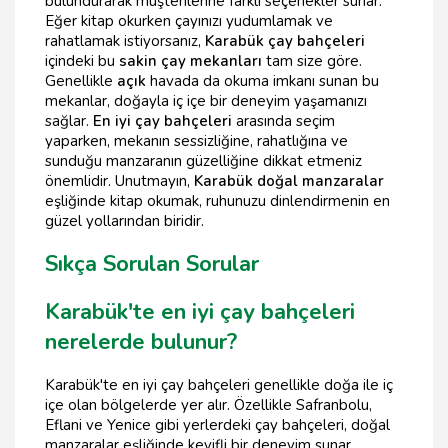
bulundurarak müşterilerine farklı seçenekler sunar.
Eğer kitap okurken çayınızı yudumlamak ve
rahatlamak istiyorsanız,
Karabük çay bahçeleri
içindeki bu
sakin çay mekanları
tam size göre.
Genellikle
açık
havada da okuma imkanı sunan bu
mekanlar, doğayla iç içe bir deneyim yaşamanızı
sağlar.
En iyi çay bahçeleri
arasında seçim
yaparken, mekanın sessizliğine, rahatlığına ve
sunduğu manzaranın güzelliğine dikkat etmeniz
önemlidir. Unutmayın,
Karabük doğal manzaralar
eşliğinde kitap okumak, ruhunuzu dinlendirmenin en
güzel yollarından biridir.
Sıkça Sorulan Sorular
Karabük'te en iyi çay bahçeleri
nerelerde bulunur?
Karabük'te en iyi çay bahçeleri genellikle doğa ile iç
içe olan bölgelerde yer alır. Özellikle Safranbolu,
Eflani ve Yenice gibi yerlerdeki çay bahçeleri, doğal
manzaralar eşliğinde keyifli bir deneyim sunar.