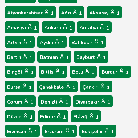
Afyonkarahisar
Ağrı
Aksaray
1
1
1
Amasya
Ankara
Antalya
1
1
1
Artvin
Aydın
Balıkesir
1
1
1
Bartın
Batman
Bayburt
1
1
1
Bingöl
Bitlis
Bolu
Burdur
1
1
1
1
Bursa
Çanakkale
Çankırı
1
1
1
Çorum
Denizli
Diyarbakır
1
1
1
Düzce
Edirne
Elâzığ
1
1
1
Erzincan
Erzurum
Eskişehir
1
1
1