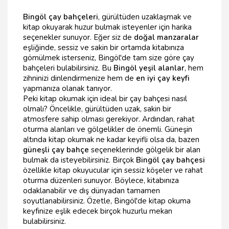
Bingöl çay bahçeleri
, gürültüden uzaklaşmak ve
kitap okuyarak huzur bulmak isteyenler için harika
seçenekler sunuyor. Eğer siz de
doğal manzaralar
eşliğinde, sessiz ve sakin bir ortamda kitabınıza
gömülmek isterseniz, Bingöl'de tam size göre çay
bahçeleri bulabilirsiniz. Bu
Bingöl yeşil alanlar
, hem
zihninizi dinlendirmenize hem de
en iyi çay keyfi
yapmanıza olanak tanıyor.
Peki kitap okumak için ideal bir çay bahçesi nasıl
olmalı? Öncelikle, gürültüden uzak, sakin bir
atmosfere sahip olması gerekiyor. Ardından, rahat
oturma alanları ve gölgelikler de önemli. Güneşin
altında kitap okumak ne kadar keyifli olsa da, bazen
güneşli çay bahçe
seçeneklerinde gölgelik bir alan
bulmak da isteyebilirsiniz. Birçok
Bingöl çay bahçesi
özellikle kitap okuyucular için sessiz köşeler ve rahat
oturma düzenleri sunuyor. Böylece, kitabınıza
odaklanabilir ve dış dünyadan tamamen
soyutlanabilirsiniz. Özetle, Bingöl'de kitap okuma
keyfinize eşlik edecek birçok huzurlu mekan
bulabilirsiniz.