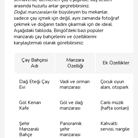
arasında huzurlu anlar geçirebilirsiniz.
Doğal manzaraları
ile büyüleyen bu mekanlar,
sadece çay içmek için değil, aynı zamanda fotoğraf
çekmek ve doğanın tadını çıkarmak için de ideal.
Aşağıdaki tabloda, Bingöl'deki bazı popüler
manzaralı çay bahçelerini ve özelliklerini
karşılaştırmalı olarak görebilirsiniz:
Çay Bahçesi
Manzara
Ek Özellikler
Adı
Özelliği
Dağ Eteği Çay
Vadi ve orman
Çocuk oyun
Evi
manzarası
alanı, otopark
Göl Kenarı
Göl ve dağ
Canlı müzik
Kafe
manzarası
(hafta sonları)
Şehir
Panoramik
Kahvaltı
Manzaralı
şehir
servisi, nargile
Bahçe
manzarası