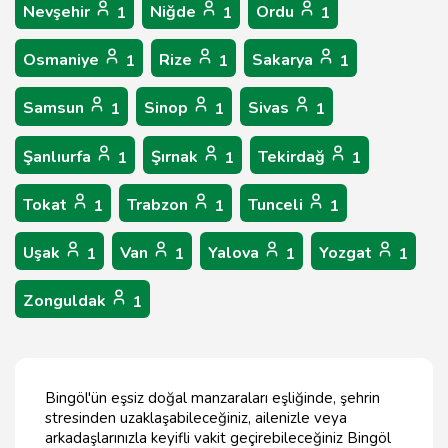
Nevşehir
Niğde
Ordu
1
1
1
Osmaniye
Rize
Sakarya
1
1
1
Samsun
Sinop
Sivas
1
1
1
Şanlıurfa
Şırnak
Tekirdağ
1
1
1
Tokat
Trabzon
Tunceli
1
1
1
Uşak
Van
Yalova
Yozgat
1
1
1
1
Zonguldak
1
Bingöl'ün eşsiz doğal manzaraları eşliğinde, şehrin
stresinden uzaklaşabileceğiniz, ailenizle veya
arkadaşlarınızla keyifli vakit geçirebileceğiniz Bingöl