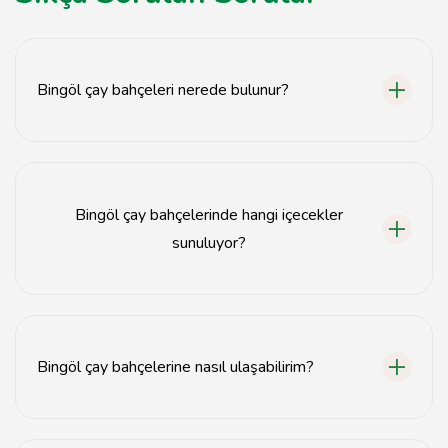
Bingöl çay bahçeleri nerede bulunur?
Bingöl çay bahçeleri, Bingöl ilinin çeşitli bölgelerinde
yer almaktadır.
Bingöl çay bahçelerinde hangi içecekler
sunuluyor?
Bingöl çay bahçelerinde genellikle çay, kahve ve yerel
içecekler sunulmaktadır.
Bingöl çay bahçelerine nasıl ulaşabilirim?
Bingöl çay bahçelerine özel araçla veya toplu taşıma