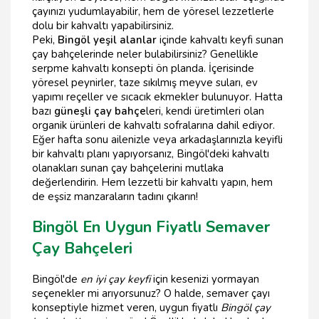
çayınızı yudumlayabilir, hem de yöresel lezzetlerle
dolu bir kahvaltı yapabilirsiniz.
Peki,
Bingöl yeşil alanlar
içinde kahvaltı keyfi sunan
çay bahçelerinde neler bulabilirsiniz? Genellikle
serpme kahvaltı konsepti ön planda. İçerisinde
yöresel peynirler, taze sıkılmış meyve suları, ev
yapımı reçeller ve sıcacık ekmekler bulunuyor. Hatta
bazı
güneşli çay bahçe
leri, kendi üretimleri olan
organik ürünleri de kahvaltı sofralarına dahil ediyor.
Eğer hafta sonu ailenizle veya arkadaşlarınızla keyifli
bir kahvaltı planı yapıyorsanız, Bingöl'deki kahvaltı
olanakları sunan çay bahçelerini mutlaka
değerlendirin. Hem lezzetli bir kahvaltı yapın, hem
de eşsiz manzaraların tadını çıkarın!
Bingöl En Uygun Fiyatlı Semaver
Çay Bahçeleri
Bingöl'de
en iyi çay keyfi
için kesenizi yormayan
seçenekler mi arıyorsunuz? O halde, semaver çayı
konseptiyle hizmet veren, uygun fiyatlı
Bingöl çay