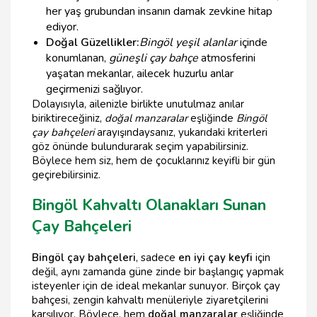
her yaş grubundan insanın damak zevkine hitap
ediyor.
Doğal Güzellikler:
Bingöl yeşil alanlar
içinde
konumlanan,
güneşli çay bahçe
atmosferini
yaşatan mekanlar, ailecek huzurlu anlar
geçirmenizi sağlıyor.
Dolayısıyla, ailenizle birlikte unutulmaz anılar
biriktireceğiniz,
doğal manzaralar
eşliğinde
Bingöl
çay bahçeleri
arayışındaysanız, yukarıdaki kriterleri
göz önünde bulundurarak seçim yapabilirsiniz.
Böylece hem siz, hem de çocuklarınız keyifli bir gün
geçirebilirsiniz.
Bingöl Kahvaltı Olanakları Sunan
Çay Bahçeleri
Bingöl çay bahçeleri
, sadece
en iyi çay keyfi
için
değil, aynı zamanda güne zinde bir başlangıç yapmak
isteyenler için de ideal mekanlar sunuyor. Birçok çay
bahçesi, zengin kahvaltı menüleriyle ziyaretçilerini
karşılıyor. Böylece, hem
doğal manzaralar
eşliğinde