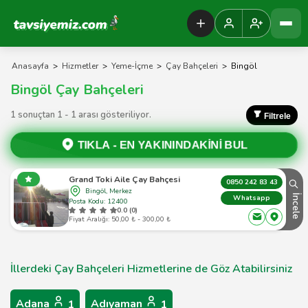
Tavsiyemiz Anasayfa
Anasayfa
>
Hizmetler
>
Yeme-İçme
>
Çay Bahçeleri
>
Bingöl
Bingöl Çay Bahçeleri
1 sonuçtan 1 - 1 arası gösteriliyor.
Filtrele
TIKLA -
EN YAKININDAKİNİ BUL
Grand Toki Aile Çay Bahçesi
0850 242 83 43
Bingöl, Merkez
İncele
Whatsapp
Posta Kodu: 12400
0.0 (0)
Fiyat Aralığı: 50,00 ₺ - 300,00 ₺
İllerdeki Çay Bahçeleri Hizmetlerine de Göz Atabilirsiniz
Adana
Adıyaman
1
1