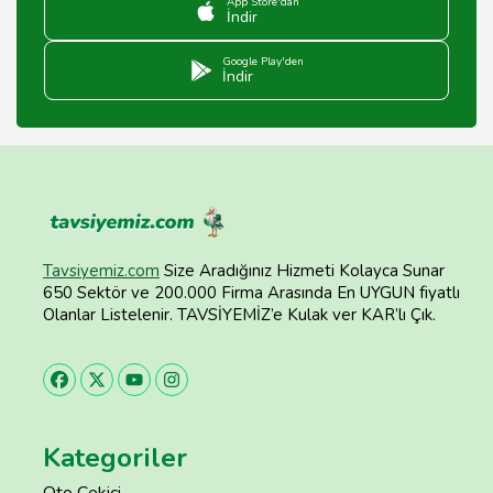
App Store'dan
İndir
Google Play'den
İndir
Tavsiyemiz.com
Size Aradığınız Hizmeti Kolayca Sunar
650 Sektör ve 200.000 Firma Arasında En UYGUN fiyatlı
Olanlar Listelenir. TAVSİYEMİZ’e Kulak ver KAR’lı Çık.
Kategoriler
Oto Çekici