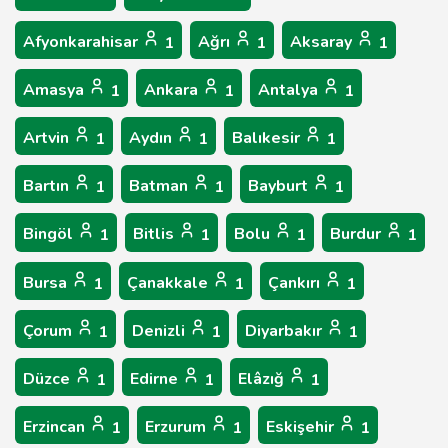
Afyonkarahisar
Ağrı
Aksaray
1
1
1
Amasya
Ankara
Antalya
1
1
1
Artvin
Aydın
Balıkesir
1
1
1
Bartın
Batman
Bayburt
1
1
1
Bingöl
Bitlis
Bolu
Burdur
1
1
1
1
Bursa
Çanakkale
Çankırı
1
1
1
Çorum
Denizli
Diyarbakır
1
1
1
Düzce
Edirne
Elâzığ
1
1
1
Erzincan
Erzurum
Eskişehir
1
1
1