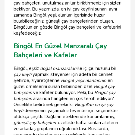
çay bahçeleri, unutulmaz anılar biriktirmeniz için sizleri
bekliyor. Bu yazımızda, en iyi çay keyfini sunan, aynı
zamanda Bingöl yeşil alanları içerisinde huzur
bulabileceğiniz, güneşli çay bahçelerinden oluşan,
Bingöl'ün en gözde Bingöl çay bahçeleri ve kafelerini
keşfedeceğiz.
Bingöl En Güzel Manzaralı Çay
Bahçeleri ve Kafeler
Bingöl, eşsiz
doğal manzaraları
ile iç içe, huzurlu bir
çay keyfi
yapmak isteyenler için adeta bir cennet.
Şehirde, ziyaretçilerine
Bingöl yeşil alanlarının
en
güzel örneklerini sunan birbirinden özel
Bingöl çay
bahçeleri
ve kafeler bulunuyor. Peki, bu
Bingöl çay
bahçeleri
arasında hangileri en çok tercih ediliyor?
Öncelikle belirtmek gerekir ki,
Bingöl'de en iyi çay
keyfi
deneyimini yaşamak isteyenler için seçenekler
oldukça çeşitli. Dağların eteklerinde konumlanmış,
güneşli çay bahçeleri
, özellikle hafta sonları ailelerin
ve arkadaş gruplarının uğrak noktası. Buralarda,
semaverde demlenen çay eşliğinde, kuş sesleri