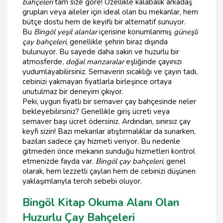
bahçeleri
tam size göre! Özellikle kalabalık arkadaş
grupları veya aileler için ideal olan bu mekanlar, hem
bütçe dostu hem de keyifli bir alternatif sunuyor.
Bu
Bingöl yeşil alanlar
içerisine konumlanmış
güneşli
çay bahçeleri
, genellikle şehrin biraz dışında
bulunuyor. Bu sayede daha sakin ve huzurlu bir
atmosferde,
doğal manzaralar
eşliğinde çayınızı
yudumlayabilirsiniz. Semaverin sıcaklığı ve çayın tadı,
cebinizi yakmayan fiyatlarla birleşince ortaya
unutulmaz bir deneyim çıkıyor.
Peki, uygun fiyatlı bir semaver çay bahçesinde neler
bekleyebilirsiniz? Genellikle giriş ücreti veya
semaver başı ücret ödersiniz. Ardından, sınırsız çay
keyfi sizin! Bazı mekanlar atıştırmalıklar da sunarken,
bazıları sadece çay hizmeti veriyor. Bu nedenle
gitmeden önce mekanın sunduğu hizmetleri kontrol
etmenizde fayda var.
Bingöl çay bahçeleri
, genel
olarak, hem lezzetli çayları hem de cebinizi düşünen
yaklaşımlarıyla tercih sebebi oluyor.
Bingöl Kitap Okuma Alanı Olan
Huzurlu Çay Bahçeleri