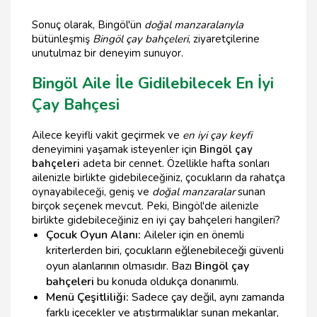
Sonuç olarak, Bingöl'ün
doğal manzaralarıyla
bütünleşmiş
Bingöl çay bahçeleri
, ziyaretçilerine
unutulmaz bir deneyim sunuyor.
Bingöl Aile İle Gidilebilecek En İyi
Çay Bahçesi
Ailece keyifli vakit geçirmek ve
en iyi çay keyfi
deneyimini yaşamak isteyenler için
Bingöl çay
bahçeleri
adeta bir cennet. Özellikle hafta sonları
ailenizle birlikte gidebileceğiniz, çocukların da rahatça
oynayabileceği, geniş ve
doğal manzaralar
sunan
birçok seçenek mevcut. Peki, Bingöl'de ailenizle
birlikte gidebileceğiniz en iyi çay bahçeleri hangileri?
Çocuk Oyun Alanı:
Aileler için en önemli
kriterlerden biri, çocukların eğlenebileceği güvenli
oyun alanlarının olmasıdır. Bazı
Bingöl çay
bahçeleri
bu konuda oldukça donanımlı.
Menü Çeşitliliği:
Sadece çay değil, aynı zamanda
farklı içecekler ve atıştırmalıklar sunan mekanlar,