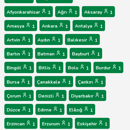
Afyonkarahisar
Ağrı
Aksaray
1
1
1
Amasya
Ankara
Antalya
1
1
1
Artvin
Aydın
Balıkesir
1
1
1
Bartın
Batman
Bayburt
1
1
1
Bingöl
Bitlis
Bolu
Burdur
1
1
1
1
Bursa
Çanakkale
Çankırı
1
1
1
Çorum
Denizli
Diyarbakır
1
1
1
Düzce
Edirne
Elâzığ
1
1
1
Erzincan
Erzurum
Eskişehir
1
1
1