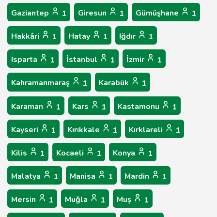
Gaziantep
Giresun
Gümüşhane
1
1
1
Hakkâri
Hatay
Iğdır
1
1
1
Isparta
İstanbul
İzmir
1
1
1
Kahramanmaraş
Karabük
1
1
Karaman
Kars
Kastamonu
1
1
1
Kayseri
Kırıkkale
Kırklareli
1
1
1
Kilis
Kocaeli
Konya
1
1
1
Malatya
Manisa
Mardin
1
1
1
Mersin
Muğla
Muş
1
1
1