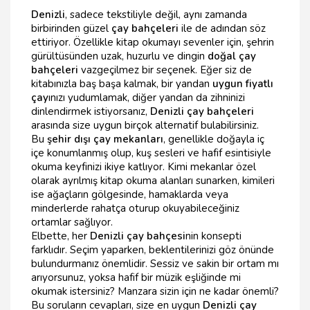
Denizli
, sadece tekstiliyle değil, aynı zamanda
birbirinden güzel
çay bahçeleri
ile de adından söz
ettiriyor. Özellikle kitap okumayı sevenler için, şehrin
gürültüsünden uzak, huzurlu ve dingin
doğal çay
bahçeleri
vazgeçilmez bir seçenek. Eğer siz de
kitabınızla baş başa kalmak, bir yandan
uygun fiyatlı
çay
ınızı yudumlamak, diğer yandan da zihninizi
dinlendirmek istiyorsanız,
Denizli çay bahçeleri
arasında size uygun birçok alternatif bulabilirsiniz.
Bu
şehir dışı çay mekanları
, genellikle doğayla iç
içe konumlanmış olup, kuş sesleri ve hafif esintisiyle
okuma keyfinizi ikiye katlıyor. Kimi mekanlar özel
olarak ayrılmış kitap okuma alanları sunarken, kimileri
ise ağaçların gölgesinde, hamaklarda veya
minderlerde rahatça oturup okuyabileceğiniz
ortamlar sağlıyor.
Elbette, her
Denizli çay bahçesi
nin konsepti
farklıdır. Seçim yaparken, beklentilerinizi göz önünde
bulundurmanız önemlidir. Sessiz ve sakin bir ortam mı
arıyorsunuz, yoksa hafif bir müzik eşliğinde mi
okumak istersiniz? Manzara sizin için ne kadar önemli?
Bu soruların cevapları, size en uygun
Denizli çay