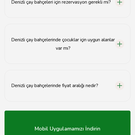
Denizli çay bahçeleri için rezervasyon gerekli mi?
Yoğun dönemlerde rezervasyon önerilir, ancak çoğu çay
bahçesi misafirlerini karşılamaktadır.
Denizli çay bahçelerinde çocuklar için uygun alanlar
var mı?
Evet, birçok çay bahçesi çocuklar için oyun alanları ve
güvenli ortamlar sunmaktadır.
Denizli çay bahçelerinde fiyat aralığı nedir?
Denizli çay bahçelerinde fiyatlar genellikle uygun olup,
çay fiyatları 5-15 TL arasında değişmektedir.
Mobil Uygulamamızı İndirin