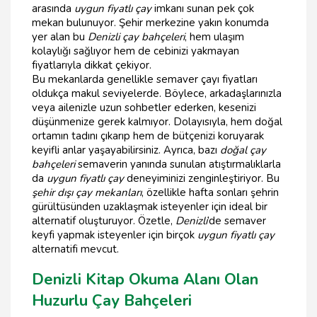
arasında
uygun fiyatlı çay
imkanı sunan pek çok
mekan bulunuyor. Şehir merkezine yakın konumda
yer alan bu
Denizli çay bahçeleri
, hem ulaşım
kolaylığı sağlıyor hem de cebinizi yakmayan
fiyatlarıyla dikkat çekiyor.
Bu mekanlarda genellikle semaver çayı fiyatları
oldukça makul seviyelerde. Böylece, arkadaşlarınızla
veya ailenizle uzun sohbetler ederken, kesenizi
düşünmenize gerek kalmıyor. Dolayısıyla, hem doğal
ortamın tadını çıkarıp hem de bütçenizi koruyarak
keyifli anlar yaşayabilirsiniz. Ayrıca, bazı
doğal çay
bahçeleri
semaverin yanında sunulan atıştırmalıklarla
da
uygun fiyatlı çay
deneyiminizi zenginleştiriyor. Bu
şehir dışı çay mekanları
, özellikle hafta sonları şehrin
gürültüsünden uzaklaşmak isteyenler için ideal bir
alternatif oluşturuyor. Özetle,
Denizli
’de semaver
keyfi yapmak isteyenler için birçok
uygun fiyatlı çay
alternatifi mevcut.
Denizli Kitap Okuma Alanı Olan
Huzurlu Çay Bahçeleri