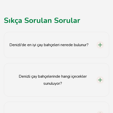
Sıkça Sorulan Sorular
Denizli'de en iyi çay bahçeleri nerede bulunur?
Denizli'de en iyi çay bahçeleri şehir merkezinde ve
çevresindeki doğal alanlarda yer almaktadır.
Denizli çay bahçelerinde hangi içecekler
sunuluyor?
Denizli çay bahçelerinde genellikle çay, kahve, taze
meyve suyu ve atıştırmalıklar sunulmaktadır.