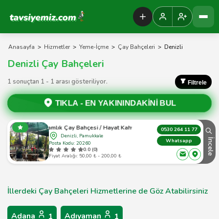
Tavsiyemiz Anasayfa
Anasayfa
>
Hizmetler
>
Yeme-İçme
>
Çay Bahçeleri
>
Denizli
Denizli Çay Bahçeleri
1 sonuçtan 1 - 1 arası gösteriliyor.
Filtrele
TIKLA -
EN YAKININDAKİNİ BUL
Çamlık Çay Bahçesi / Hayat Kahvesi
0530 264 11 77
Denizli, Pamukkale
İncele
Whatsapp
Posta Kodu: 20260
0.0 (0)
Fiyat Aralığı: 50,00 ₺ - 200,00 ₺
İllerdeki Çay Bahçeleri Hizmetlerine de Göz Atabilirsiniz
Adana
Adıyaman
1
1