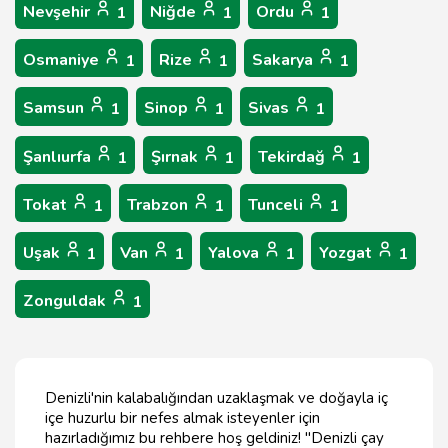
Nevşehir
Niğde
Ordu
1
1
1
Osmaniye
Rize
Sakarya
1
1
1
Samsun
Sinop
Sivas
1
1
1
Şanlıurfa
Şırnak
Tekirdağ
1
1
1
Tokat
Trabzon
Tunceli
1
1
1
Uşak
Van
Yalova
Yozgat
1
1
1
1
Zonguldak
1
Denizli'nin kalabalığından uzaklaşmak ve doğayla iç
içe huzurlu bir nefes almak isteyenler için
hazırladığımız bu rehbere hoş geldiniz! "Denizli çay