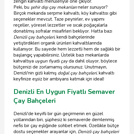
zengin kahvaltı menüleriyle öne çıkıyor.
Peki, bu
şehir dışı çay mekanları
neler sunuyor?
Birçok mekanda serpme kahvaltı, köy kahvaltısı gibi
seçenekler mevcut. Taze peynirler, ev yapımı
reçeller, yöresel lezzetler ve sıcak poğaçalarla
donatılmış sofralar misafirleri bekliyor. Hatta bazı
Denizli çay bahçeleri
, kendi bahçelerinde
yetiştirdikleri organik ürünleri kahvaltılarında
kullanıyor. Bu sayede hem lezzetli hem de sağlıklı bir
başlangıç yapabilirsiniz. Üstelik bazı mekanlarda
kahvaltıya
uygun fiyatlı çay
da dahil oluyor, böylece
bütçenizi de zorlamamış olursunuz. Unutmayın,
Denizli'nin gizli kalmış
doğal çay bahçeleri
, kahvaltı
keyfinize eşsiz bir ambiyans katmak için ideal!
Denizli En Uygun Fiyatlı Semaver
Çay Bahçeleri
Denizli'de keyifli bir gün geçirmenin en güzel
yollarından biri, şüphesiz ki semaverde demlenmiş
nefis bir çay eşliğinde sohbet etmek. Özellikle bütçe
dostu seçenekler arayanlar için,
Denizli çay bahçeleri