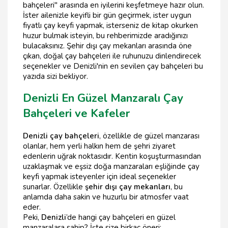
bahçeleri" arasında en iyilerini keşfetmeye hazır olun.
İster ailenizle keyifli bir gün geçirmek, ister uygun
fiyatlı çay keyfi yapmak, isterseniz de kitap okurken
huzur bulmak isteyin, bu rehberimizde aradığınızı
bulacaksınız. Şehir dışı çay mekanları arasında öne
çıkan, doğal çay bahçeleri ile ruhunuzu dinlendirecek
seçenekler ve Denizli'nin en sevilen çay bahçeleri bu
yazıda sizi bekliyor.
Denizli En Güzel Manzaralı Çay
Bahçeleri ve Kafeler
Denizli çay bahçeleri
, özellikle de güzel manzarası
olanlar, hem yerli halkın hem de şehri ziyaret
edenlerin uğrak noktasıdır. Kentin koşuşturmasından
uzaklaşmak ve eşsiz doğa manzaraları eşliğinde çay
keyfi yapmak isteyenler için ideal seçenekler
sunarlar. Özellikle
şehir dışı çay mekanları
, bu
anlamda daha sakin ve huzurlu bir atmosfer vaat
eder.
Peki,
Denizli
’de hangi çay bahçeleri en güzel
manzaralara sahip? İşte size birkaç öneri: