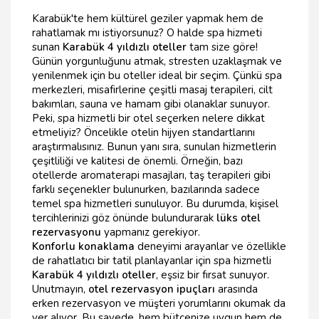
Karabük'te hem kültürel geziler yapmak hem de
rahatlamak mı istiyorsunuz? O halde spa hizmeti
sunan
Karabük 4 yıldızlı oteller
tam size göre!
Günün yorgunluğunu atmak, stresten uzaklaşmak ve
yenilenmek için bu oteller ideal bir seçim. Çünkü spa
merkezleri, misafirlerine çeşitli masaj terapileri, cilt
bakımları, sauna ve hamam gibi olanaklar sunuyor.
Peki, spa hizmetli bir otel seçerken nelere dikkat
etmeliyiz? Öncelikle otelin hijyen standartlarını
araştırmalısınız. Bunun yanı sıra, sunulan hizmetlerin
çeşitliliği ve kalitesi de önemli. Örneğin, bazı
otellerde aromaterapi masajları, taş terapileri gibi
farklı seçenekler bulunurken, bazılarında sadece
temel spa hizmetleri sunuluyor. Bu durumda, kişisel
tercihlerinizi göz önünde bulundurarak
lüks otel
rezervasyonu
yapmanız gerekiyor.
Konforlu konaklama
deneyimi arayanlar ve özellikle
de rahatlatıcı bir tatil planlayanlar için spa hizmetli
Karabük 4 yıldızlı oteller
, eşsiz bir fırsat sunuyor.
Unutmayın,
otel rezervasyon ipuçları
arasında
erken rezervasyon ve müşteri yorumlarını okumak da
yer alıyor. Bu sayede, hem bütçenize uygun hem de