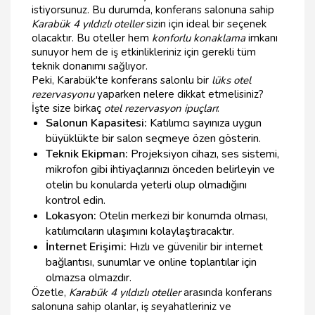
istiyorsunuz. Bu durumda, konferans salonuna sahip
Karabük 4 yıldızlı oteller
sizin için ideal bir seçenek
olacaktır. Bu oteller hem
konforlu konaklama
imkanı
sunuyor hem de iş etkinlikleriniz için gerekli tüm
teknik donanımı sağlıyor.
Peki, Karabük'te konferans salonlu bir
lüks otel
rezervasyonu
yaparken nelere dikkat etmelisiniz?
İşte size birkaç
otel rezervasyon ipuçları
:
Salonun Kapasitesi:
Katılımcı sayınıza uygun
büyüklükte bir salon seçmeye özen gösterin.
Teknik Ekipman:
Projeksiyon cihazı, ses sistemi,
mikrofon gibi ihtiyaçlarınızı önceden belirleyin ve
otelin bu konularda yeterli olup olmadığını
kontrol edin.
Lokasyon:
Otelin merkezi bir konumda olması,
katılımcıların ulaşımını kolaylaştıracaktır.
İnternet Erişimi:
Hızlı ve güvenilir bir internet
bağlantısı, sunumlar ve online toplantılar için
olmazsa olmazdır.
Özetle,
Karabük 4 yıldızlı oteller
arasında konferans
salonuna sahip olanlar, iş seyahatleriniz ve