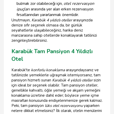
bulmak zor olabileceği için,
otel rezervasyon
ipuçları
arasında yer alan erken rezervasyon
fırsatlarından yararlanmak önemlidir.
Unutmayın,
Karabük 4 yıldızlı oteller
arayışınızda
denize sıfır seçenek olmasa da, bir günlük
seyahatlerle ulaşabileceğiniz, harika deniz
manzarasına sahip otellerde konaklayarak tatilinizi
zenginleştirebilirsiniz.
Karabük Tam Pansiyon 4 Yıldızlı
Otel
Karabük'te
konforlu konaklama
arayışındaysanız ve
tatilinizde yemeklerle uğraşmak istemiyorsanız, tam
pansiyon hizmeti sunan
Karabük 4 yıldızlı oteller
sizin
için ideal bir seçenek olabilir. Tam pansiyon oteller,
genellikle kahvaltı, öğle yemeği ve akşam yemeğini
konaklama ücretine dahil eder; böylece yeme içme
masrafları konusunda endişelenmenize gerek kalmaz.
Peki, tam pansiyon
lüks otel rezervasyonu
yaparken
nelere dikkat etmelisiniz? İlk olarak, otelin menülerini