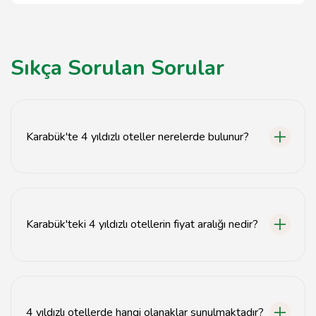
Sıkça Sorulan Sorular
Karabük'te 4 yıldızlı oteller nerelerde bulunur?
Karabük'te 4 yıldızlı oteller genellikle şehir merkezinde
ve turistik bölgelerde yer almaktadır.
Karabük'teki 4 yıldızlı otellerin fiyat aralığı nedir?
Karabük'teki 4 yıldızlı otel fiyatları genellikle gecelik
500 TL ile 1000 TL arasında değişmektedir.
4 yıldızlı otellerde hangi olanaklar sunulmaktadır?