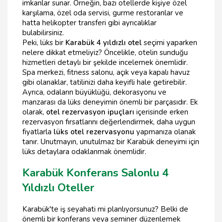
imkanlar sunar. Örneğin, bazı otellerde kişiye özel
karşılama, özel oda servisi, gurme restoranlar ve
hatta helikopter transferi gibi ayrıcalıklar
bulabilirsiniz.
Peki, lüks bir
Karabük 4 yıldızlı otel
seçimi yaparken
nelere dikkat etmeliyiz? Öncelikle, otelin sunduğu
hizmetleri detaylı bir şekilde incelemek önemlidir.
Spa merkezi, fitness salonu, açık veya kapalı havuz
gibi olanaklar, tatilinizi daha keyifli hale getirebilir.
Ayrıca, odaların büyüklüğü, dekorasyonu ve
manzarası da lüks deneyimin önemli bir parçasıdır. Ek
olarak,
otel rezervasyon ipuçları
içerisinde erken
rezervasyon fırsatlarını değerlendirmek, daha uygun
fiyatlarla
lüks otel rezervasyonu
yapmanıza olanak
tanır. Unutmayın, unutulmaz bir Karabük deneyimi için
lüks detaylara odaklanmak önemlidir.
Karabük Konferans Salonlu 4
Yıldızlı Oteller
Karabük'te iş seyahati mi planlıyorsunuz? Belki de
önemli bir konferans veya seminer düzenlemek