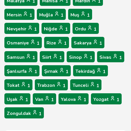
Malatya
Manisa
Mardin
1
1
1
Mersin
Muğla
Muş
1
1
1
Nevşehir
Niğde
Ordu
1
1
1
Osmaniye
Rize
Sakarya
1
1
1
Samsun
Siirt
Sinop
Sivas
1
1
1
1
Şanlıurfa
Şırnak
Tekirdağ
1
1
1
Tokat
Trabzon
Tunceli
1
1
1
Uşak
Van
Yalova
Yozgat
1
1
1
1
Zonguldak
1