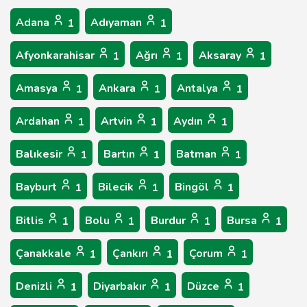
Adana
Adıyaman
1
1
Afyonkarahisar
Ağrı
Aksaray
1
1
1
Amasya
Ankara
Antalya
1
1
1
Ardahan
Artvin
Aydın
1
1
1
Balıkesir
Bartın
Batman
1
1
1
Bayburt
Bilecik
Bingöl
1
1
1
Bitlis
Bolu
Burdur
Bursa
1
1
1
1
Çanakkale
Çankırı
Çorum
1
1
1
Denizli
Diyarbakır
Düzce
1
1
1