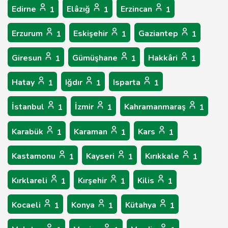
Edirne
Elâzığ
Erzincan
1
1
1
Erzurum
Eskişehir
Gaziantep
1
1
1
Giresun
Gümüşhane
Hakkâri
1
1
1
Hatay
Iğdır
Isparta
1
1
1
İstanbul
İzmir
Kahramanmaraş
1
1
1
Karabük
Karaman
Kars
1
1
1
Kastamonu
Kayseri
Kırıkkale
1
1
1
Kırklareli
Kırşehir
Kilis
1
1
1
Kocaeli
Konya
Kütahya
1
1
1