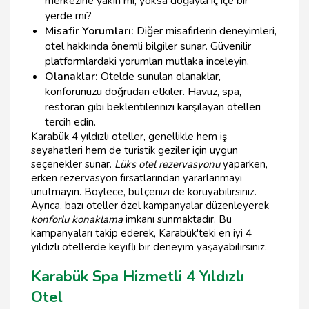
merkezine yakın mı, yoksa doğayla iç içe bir
yerde mi?
Misafir Yorumları:
Diğer misafirlerin deneyimleri,
otel hakkında önemli bilgiler sunar. Güvenilir
platformlardaki yorumları mutlaka inceleyin.
Olanaklar:
Otelde sunulan olanaklar,
konforunuzu doğrudan etkiler. Havuz, spa,
restoran gibi beklentilerinizi karşılayan otelleri
tercih edin.
Karabük 4 yıldızlı oteller, genellikle hem iş
seyahatleri hem de turistik geziler için uygun
seçenekler sunar.
Lüks otel rezervasyonu
yaparken,
erken rezervasyon fırsatlarından yararlanmayı
unutmayın. Böylece, bütçenizi de koruyabilirsiniz.
Ayrıca, bazı oteller özel kampanyalar düzenleyerek
konforlu konaklama
imkanı sunmaktadır. Bu
kampanyaları takip ederek, Karabük'teki en iyi 4
yıldızlı otellerde keyifli bir deneyim yaşayabilirsiniz.
Karabük Spa Hizmetli 4 Yıldızlı
Otel