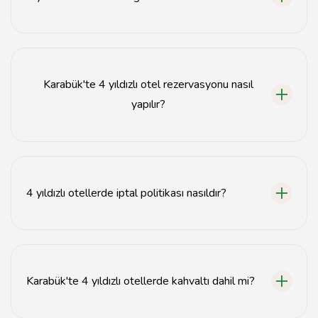
4 yıldızlı otellerde genellikle yüzme havuzu, spor
salonu, restoran ve ücretsiz Wi-Fi gibi olanaklar
bulunmaktadır.
Karabük'te 4 yıldızlı otel rezervasyonu nasıl
yapılır?
Karabük'te 4 yıldızlı otel rezervasyonu, otelin resmi
web sitesi veya popüler seyahat siteleri üzerinden
yapılabilir.
4 yıldızlı otellerde iptal politikası nasıldır?
4 yıldızlı otellerin iptal politikası otelden otele değişiklik
gösterebilir; rezervasyon sırasında kontrol edilmelidir.
Karabük'te 4 yıldızlı otellerde kahvaltı dahil mi?