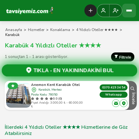
Tavsiyemiz Anasayfa
Anasayfa
>
Hizmetler
>
Konaklama
>
4 Yıldızlı Oteller ★★★★
>
Karabük
Karabük 4 Yıldızlı Oteller ★★★★
1 sonuçtan 1 - 1 arası gösteriliyor.
Filtrele
TIKLA -
EN YAKININDAKİNİ BUL
Anemon Kent Karabük Otel
0370 419 34 54
Karabük, Merkez
Posta Kodu: 78050
İncele
Whatsapp
0.0 (0)
Fiyat Aralığı: 3.000,00 ₺ - 60.000,00
₺
İllerdeki 4 Yıldızlı Oteller ★★★★ Hizmetlerine de Göz
Atabilirsiniz