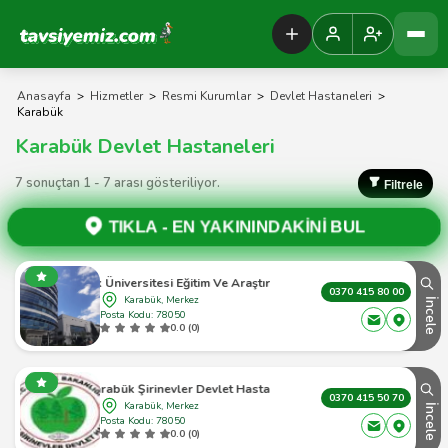
Tavsiyemiz Anasayfa
Anasayfa
>
Hizmetler
>
Resmi Kurumlar
>
Devlet Hastaneleri
>
Karabük
Karabük Devlet Hastaneleri
7 sonuçtan 1 - 7 arası gösteriliyor.
Filtrele
TIKLA -
EN YAKININDAKİNİ BUL
Karabük Üniversitesi Eğitim Ve Araştırma Hastanesi
0370 415 80 00
Karabük, Merkez
İncele
Posta Kodu: 78050
0.0 (0)
Karabük Şirinevler Devlet Hastanesi
0370 415 50 70
Karabük, Merkez
İncele
Posta Kodu: 78050
0.0 (0)