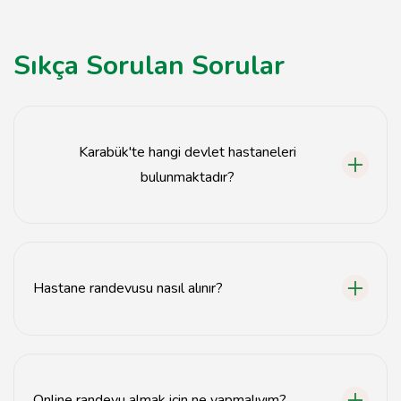
Sıkça Sorulan Sorular
Karabük'te hangi devlet hastaneleri
bulunmaktadır?
Karabük'te Karabük Devlet Hastanesi, Eflani Devlet
Hastanesi ve Safranbolu Devlet Hastanesi
bulunmaktadır.
Hastane randevusu nasıl alınır?
Hastane randevusu, MHRS (Merkezi Hekim Randevu
Sistemi) üzerinden veya hastanenin web sitesi
aracılığıyla alınabilir.
Online randevu almak için ne yapmalıyım?