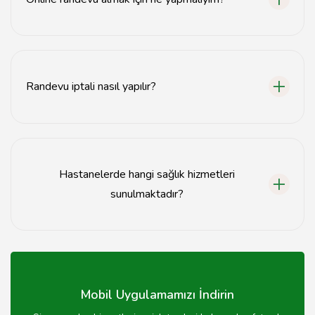
Online randevu almak için MHRS sistemine giriş
yaparak, uygun tarih ve saat seçimini yapmalısınız.
Randevu iptali nasıl yapılır?
Randevu iptali, MHRS üzerinden veya hastanenin
iletişim numarasını arayarak gerçekleştirilebilir.
Hastanelerde hangi sağlık hizmetleri
sunulmaktadır?
Karabük devlet hastanelerinde acil servis, poliklinik
hizmetleri, yataklı tedavi ve çeşitli uzmanlık alanlarında
sağlık hizmetleri sunulmaktadır.
Mobil Uygulamamızı İndirin