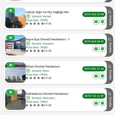
Karabük Ağız Ve Diş Sağlığı Merkezi
0370 424 20 96
Karabük, Merkez
İncele
Posta Kodu: 78050
0.0 (0)
azar Entegre İlçe Devlet Hastanesi - Karabük Eskipazar - 1
0370 818 28 93
Karabük, Eskipazar
İncele
Posta Kodu: 78400
0.0 (0)
Eflani Devlet Hastanesi
0370 461 32 44
Karabük, Eflani
İncele
Posta Kodu: 78300
0.0 (0)
Safranbolu Devlet Hastanesi
0370 712 11 87
Karabük, Safranbolu
İncele
Posta Kodu: 78602
0.0 (0)