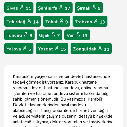
Sivas
Şanlıurfa
Şırnak
11
17
9
Tekirdağ
Tokat
Trabzon
14
9
13
Tunceli
Uşak
Van
8
7
13
Yalova
Yozgat
Zonguldak
5
15
11
Karabük'te yaşıyorsanız ve bir devlet hastanesinde
tedavi görmek istiyorsanız, Karabük hastane
randevu, devlet hastanesi randevu, online randevu
işlemleri ve hastane randevu sistemi hakkında bilgi
sahibi olmanız önemlidir. Bu yazımızda, Karabük
Devlet Hastanelerinden nasıl randevu
alabileceğinizi, hangi bölümlerde hizmet verildiğini
ve acil servislerin çalışma düzenini detaylı bir şekilde
anlatacağız. Ayrıca, doktor yorumları ve tavsiyelerine