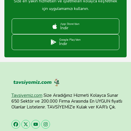
Size en yakın hizmetleri ve işletmeleri kolayca keşfetmek
için uygulamamızı kullanın.
App Store'dan
İndir
Google Play'den
İndir
Tavsiyemiz.com
Size Aradığınız Hizmeti Kolayca Sunar
650 Sektör ve 200.000 Firma Arasında En UYGUN fiyatlı
Olanlar Listelenir. TAVSİYEMİZ’e Kulak ver KAR’lı Çık.