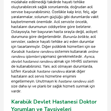
müdahale edilmediği takdirde hayati tehlike
oluşturabilecek sağlık sorunlarında, doğrudan acil
servise başvurabilirsiniz. Özellikle kalp krizi, felç, ağır
yaralanmalar, solunum güçlüğü gibi durumlarda vakit
kaybetmemek önemlidir. Acil serviste öncelik,
hastaların durumunun ciddiyetine göre belirlenir.
Dolayısıyla, her başvuran hasta sırayla değil, aciliyet
durumuna göre değerlendirilir.
Bununla birlikte
, acil
servisler, sadece hayati tehlike arz eden durumlar
için tasarlanmıştır. Diğer poliklinik hizmetleri için ise
Karabük hastane randevu
sistemini kullanarak
online
randevu işlemleri
yapmanız gerekmektedir.
Ayrıca
,
devlet hastanesi randevu
almak için MHRS sistemini
de kullanabilirsiniz. Yani, acil olmayan durumlarda,
lütfen
Karabük hastane randevu
alarak diğer
hastaların acil servis hizmetine erişimini
engellemeyin. Unutmayın ki
hastane randevu sist
’i
size daha iyi ve planlı bir sağlık hizmeti sunmak için
vardır.
Karabük Devlet Hastanesi Doktor
Yorumları ve Tavsiyeleri