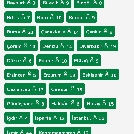
Bayburt
Bilecik
Bingöl
3
9
8
Bitlis
Bolu
Burdur
7
10
9
Bursa
Çanakkale
Çankırı
21
14
8
Çorum
Denizli
Diyarbakır
14
14
19
Düzce
Edirne
Elâzığ
6
10
9
Erzincan
Erzurum
Eskişehir
5
19
10
Gaziantep
Giresun
12
19
Gümüşhane
Hakkâri
Hatay
8
6
15
Iğdır
Isparta
İstanbul
4
12
33
İzmir
Kahramanmaraş
44
12