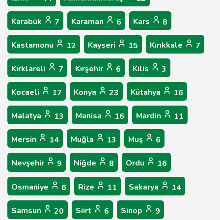
Karabük
Karaman
Kars
7
6
8
Kastamonu
Kayseri
Kırıkkale
12
15
7
Kırklareli
Kırşehir
Kilis
7
6
3
Kocaeli
Konya
Kütahya
17
23
16
Malatya
Manisa
Mardin
13
16
11
Mersin
Muğla
Muş
14
13
6
Nevşehir
Niğde
Ordu
9
8
16
Osmaniye
Rize
Sakarya
6
11
14
Samsun
Siirt
Sinop
20
6
9