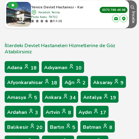
Karabük Yenice Devlet Hastanesi - Karabük Yenice - 1
0370 766 46 06
Karabük, Yenice
İncele
Posta Kodu: 78702
0.0 (0)
İllerdeki Devlet Hastaneleri Hizmetlerine de Göz
Atabilirsiniz
Adana
Adıyaman
18
10
Afyonkarahisar
Ağrı
Aksaray
18
2
9
Amasya
Ankara
Antalya
5
34
19
Ardahan
Artvin
Aydın
3
8
17
Balıkesir
Bartın
Batman
20
5
8