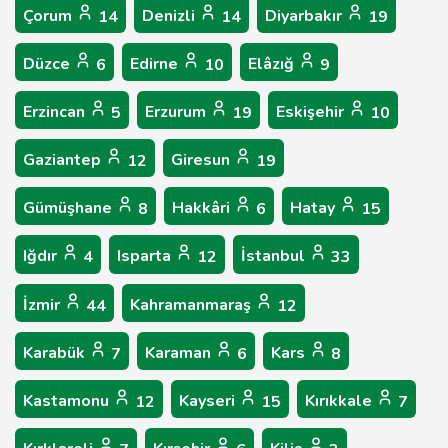
Çorum
Denizli
Diyarbakır
14
14
19
Düzce
Edirne
Elâzığ
6
10
9
Erzincan
Erzurum
Eskişehir
5
19
10
Gaziantep
Giresun
12
19
Gümüşhane
Hakkâri
Hatay
8
6
15
Iğdır
Isparta
İstanbul
4
12
33
İzmir
Kahramanmaraş
44
12
Karabük
Karaman
Kars
7
6
8
Kastamonu
Kayseri
Kırıkkale
12
15
7