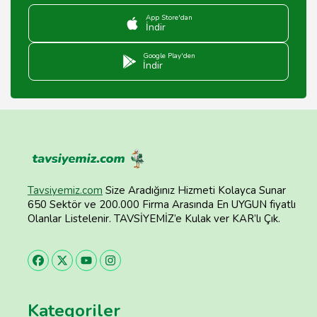
App Store'dan
İndir
Google Play'den
İndir
Tavsiyemiz.com
Size Aradığınız Hizmeti Kolayca Sunar
650 Sektör ve 200.000 Firma Arasında En UYGUN fiyatlı
Olanlar Listelenir. TAVSİYEMİZ’e Kulak ver KAR’lı Çık.
Kategoriler