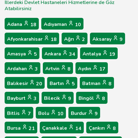
İllerdeki Devlet Hastaneleri Hizmetlerine de Göz
Atabilirsiniz
Adana
Adıyaman
18
10
Afyonkarahisar
Ağrı
Aksaray
18
2
9
Amasya
Ankara
Antalya
5
34
19
Ardahan
Artvin
Aydın
3
8
17
Balıkesir
Bartın
Batman
20
5
8
Bayburt
Bilecik
Bingöl
3
9
8
Bitlis
Bolu
Burdur
7
10
9
Bursa
Çanakkale
Çankırı
21
14
8