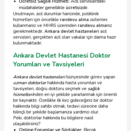
Ücretsiz Sağlık Hizmeti:
Acil servislerdeki
müdahaleler genellikle
ücretsiz
dir.
Unutmayın, acil durumlar haricinde, poliklinik
hizmetleri için öncelikle
randevu alma
sistemini
kullanmanız ve MHRS üzerinden
randevu alma
nız
gerekmektedir.
Ankara devlet hastaneleri
acil
servisleri, gerçekten acil olan vakalar için daima hazır
bulunmaktadır.
Ankara Devlet Hastanesi Doktor
Yorumları ve Tavsiyeleri
Ankara devlet hastaneleri
bünyesinde görev yapan
uzman doktorlar
hakkında hasta yorumları ve
tavsiyeleri, doğru doktoru seçmek ve
sağlık
hizmetleri
nden en iyi şekilde yararlanmak için önemli
bir kaynaktır. Özellikle ilk kez gideceğiniz bir doktor
hakkında bilgi sahibi olmak, tedavi sürecine daha
bilinçli bir şekilde başlamanıza yardımcı olur.
Peki, doktorlar hakkında bu bilgilere nasıl
ulaşabilirsiniz?
Online Forumlar ve Sözlükler:
Birçok