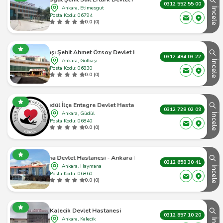
0312 552 55 00
Ankara, Etimesgut
İncele
Posta Kodu: 06794
0.0 (0)
Gölbaşı Şehit Ahmet Özsoy Devlet Hastanesi
0312 484 03 22
Ankara, Gölbaşı
İncele
Posta Kodu: 06830
0.0 (0)
Güdül İlçe Entegre Devlet Hastanesi
0312 728 02 09
Ankara, Güdül
İncele
Posta Kodu: 06840
0.0 (0)
Haymana Devlet Hastanesi - Ankara Haymana - 1
0312 658 30 41
Ankara, Haymana
İncele
Posta Kodu: 06860
0.0 (0)
Kalecik Devlet Hastanesi
0312 857 10 20
Ankara, Kalecik