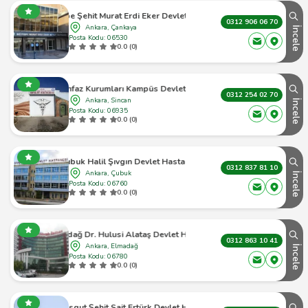
Beytepe Şehit Murat Erdi Eker Devlet Hastanesi
0312 906 06 70
Ankara, Çankaya
İncele
Posta Kodu: 06530
0.0 (0)
Ceza İnfaz Kurumları Kampüs Devlet Hastanesi
0312 254 02 70
Ankara, Sincan
İncele
Posta Kodu: 06935
0.0 (0)
Çubuk Halil Şıvgın Devlet Hastanesi
0312 837 81 10
Ankara, Çubuk
İncele
Posta Kodu: 06760
0.0 (0)
Elmadağ Dr. Hulusi Alataş Devlet Hastanesi
0312 863 10 41
Ankara, Elmadağ
İncele
Posta Kodu: 06780
0.0 (0)
Etimesgut Şehit Sait Ertürk Devlet Hastanesi