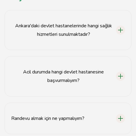
Ankara'daki devlet hastanelerinde hangi sağlık
hizmetleri sunulmaktadır?
Ankara'daki devlet hastaneleri, genel sağlık hizmetleri,
uzman doktor muayeneleri, acil servis hizmetleri ve
çeşitli tıbbi testler sunmaktadır.
Acil durumda hangi devlet hastanesine
başvurmalıyım?
Acil durumlarda en yakın devlet hastanesinin acil
servisine başvurabilirsiniz. Ankara'da birçok hastane 24
saat acil hizmet vermektedir.
Randevu almak için ne yapmalıyım?