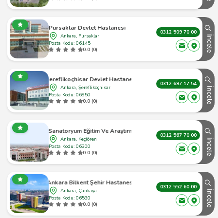
Pursaklar Devlet Hastanesi
0312 509 70 00
Ankara, Pursaklar
İncele
Posta Kodu: 06145
0.0 (0)
Şereflikoçhisar Devlet Hastanesi
0312 687 17 54
Ankara, Şereflikoçhisar
İncele
Posta Kodu: 06950
0.0 (0)
anatoryum Eğitim Ve Araştırma Hastanesi - Keçiören - 1
0312 567 70 00
Ankara, Keçiören
İncele
Posta Kodu: 06300
0.0 (0)
Ankara Bilkent Şehir Hastanesi
0312 552 60 00
Ankara, Çankaya
İncele
Posta Kodu: 06530
0.0 (0)