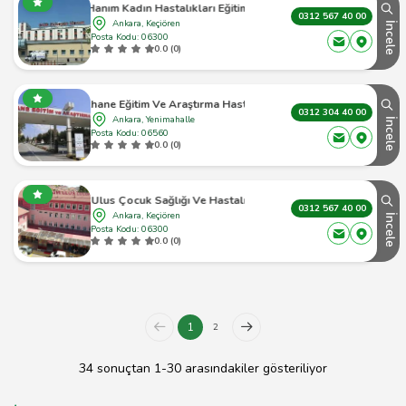
Hanım Kadın Hastalıkları Eğitim Ve Araştırma Hastanesi
0312 567 40 00
Ankara, Keçiören
İncele
Posta Kodu: 06300
0.0 (0)
Gülhane Eğitim Ve Araştırma Hastanesi
0312 304 40 00
Ankara, Yenimahalle
İncele
Posta Kodu: 06560
0.0 (0)
cuk Sağlığı Ve Hastalıkları Eğitim Ve Araştırma Hastanesi
0312 567 40 00
Ankara, Keçiören
İncele
Posta Kodu: 06300
0.0 (0)
1
2
34 sonuçtan 1-30 arasındakiler gösteriliyor