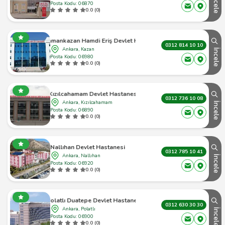
İncele
Posta Kodu: 06870
0.0 (0)
Kahramankazan Hamdi Eriş Devlet Hastanesi
0312 814 10 10
Ankara, Kazan
İncele
Posta Kodu: 06980
0.0 (0)
Kızılcahamam Devlet Hastanesi
0312 736 10 08
Ankara, Kızılcahamam
İncele
Posta Kodu: 06890
0.0 (0)
Nallıhan Devlet Hastanesi
0312 785 10 41
Ankara, Nallıhan
İncele
Posta Kodu: 06920
0.0 (0)
Polatlı Duatepe Devlet Hastanesi
0312 630 30 30
Ankara, Polatlı
İncele
Posta Kodu: 06900
0.0 (0)