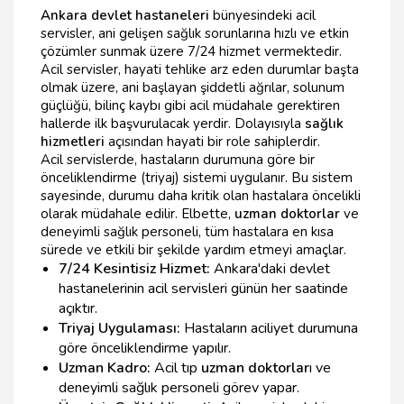
Ankara devlet hastaneleri
bünyesindeki acil
servisler, ani gelişen sağlık sorunlarına hızlı ve etkin
çözümler sunmak üzere 7/24 hizmet vermektedir.
Acil servisler, hayati tehlike arz eden durumlar başta
olmak üzere, ani başlayan şiddetli ağrılar, solunum
güçlüğü, bilinç kaybı gibi acil müdahale gerektiren
hallerde ilk başvurulacak yerdir. Dolayısıyla
sağlık
hizmetleri
açısından hayati bir role sahiplerdir.
Acil servislerde, hastaların durumuna göre bir
önceliklendirme (triyaj) sistemi uygulanır. Bu sistem
sayesinde, durumu daha kritik olan hastalara öncelikli
olarak müdahale edilir. Elbette,
uzman doktorlar
ve
deneyimli sağlık personeli, tüm hastalara en kısa
sürede ve etkili bir şekilde yardım etmeyi amaçlar.
7/24 Kesintisiz Hizmet:
Ankara'daki devlet
hastanelerinin acil servisleri günün her saatinde
açıktır.
Triyaj Uygulaması:
Hastaların aciliyet durumuna
göre önceliklendirme yapılır.
Uzman Kadro:
Acil tıp
uzman doktorlar
ı ve
deneyimli sağlık personeli görev yapar.