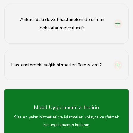
Randevu almak için e-Nabız sistemi üzerinden veya
hastanenin telefon numarasını arayarak randevu
alabilirsiniz.
Ankara'daki devlet hastanelerinde uzman
doktorlar mevcut mu?
Evet, Ankara'daki devlet hastanelerinde çeşitli
branşlarda uzman doktorlar bulunmaktadır.
Hastanelerdeki sağlık hizmetleri ücretsiz mi?
Devlet hastanelerinde sunulan sağlık hizmetleri,
SGK'ya kayıtlı olan vatandaşlar için genellikle
ücretsizdir.
Mobil Uygulamamızı İndirin
Size en yakın hizmetleri ve işletmeleri kolayca keşfetmek
için uygulamamızı kullanın.