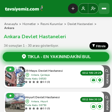
Tavsiyemiz Anasayfa
Anasayfa
>
Hizmetler
>
Resmi Kurumlar
>
Devlet Hastaneleri
>
Ankara
Ankara Devlet Hastaneleri
34 sonuçtan 1 - 30 arası gösteriliyor.
Filtrele
TIKLA -
EN YAKININDAKİNİ BUL
29 Mayıs Devlet Hastanesi
0312 593 29 29
Ankara, Çankaya
İncele
Posta Kodu: 06530
0.0 (0)
Akyurt Devlet Hastanesi
0312 844 30 10
Ankara, Akyurt
İncele
Posta Kodu: 06750
0.0 (0)