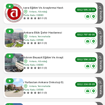
Ankara Eğitim Ve Araştırma Hastanesi
0312 595 30 00
Ankara, Altındağ
İncele
Posta Kodu: 06080
0.0 (0)
Ankara Etlik Şehir Hastanesi
0312 797 00 00
Ankara, Yenimahalle
İncele
Posta Kodu: 06560
0.0 (0)
ışkapı Yıldırım Beyazıt Eğitim Ve Araştırma Hastanesi
0312 596 20 00
Ankara, Altındağ
İncele
Posta Kodu: 06080
0.0 (0)
rtaslan Ankara Onkoloji Eğitim Ve Araştırma Hastanesi
0312 336 09 09
Ankara, Yenimahalle
İncele
Posta Kodu: 06560
0.0 (0)