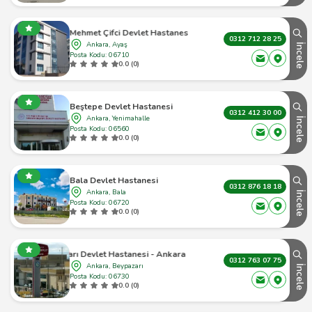
ehit Mehmet Çifci Devlet Hastanesi - Ankara Ayaş - 1
0312 712 28 25
Ankara, Ayaş
İncele
Posta Kodu: 06710
0.0 (0)
Beştepe Devlet Hastanesi
0312 412 30 00
Ankara, Yenimahalle
İncele
Posta Kodu: 06560
0.0 (0)
Bala Devlet Hastanesi
0312 876 18 18
Ankara, Bala
İncele
Posta Kodu: 06720
0.0 (0)
Beypazarı Devlet Hastanesi - Ankara Beypazarı - 1
0312 763 07 75
Ankara, Beypazarı
İncele
Posta Kodu: 06730
0.0 (0)