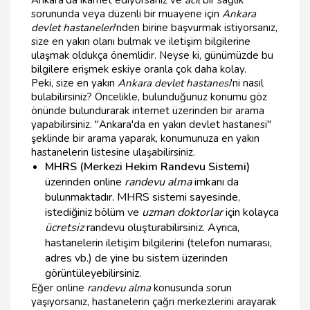
sorununda veya düzenli bir muayene için
Ankara
devlet hastaneleri
'nden birine başvurmak istiyorsanız,
size en yakın olanı bulmak ve iletişim bilgilerine
ulaşmak oldukça önemlidir. Neyse ki, günümüzde bu
bilgilere erişmek eskiye oranla çok daha kolay.
Peki, size en yakın
Ankara devlet hastanesi
'ni nasıl
bulabilirsiniz? Öncelikle, bulunduğunuz konumu göz
önünde bulundurarak internet üzerinden bir arama
yapabilirsiniz. "Ankara'da en yakın devlet hastanesi"
şeklinde bir arama yaparak, konumunuza en yakın
hastanelerin listesine ulaşabilirsiniz.
MHRS (Merkezi Hekim Randevu Sistemi)
üzerinden online
randevu alma
imkanı da
bulunmaktadır. MHRS sistemi sayesinde,
istediğiniz bölüm ve
uzman doktorlar
için kolayca
ücretsiz
randevu oluşturabilirsiniz. Ayrıca,
hastanelerin iletişim bilgilerini (telefon numarası,
adres vb.) de yine bu sistem üzerinden
görüntüleyebilirsiniz.
Eğer online
randevu alma
konusunda sorun
yaşıyorsanız, hastanelerin çağrı merkezlerini arayarak