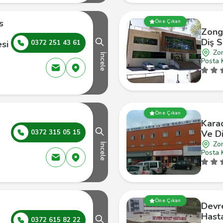
s
Öne Çıkan
Zong
Diş S
esi
0372 251 43 61
Zo
İncele
Posta 
Öne Çıkan
Karad
0372 315 05 15
Ve Di
Zon
İncele
Posta 
Öne Çıkan
Devr
Hasta
0372 615 82 22