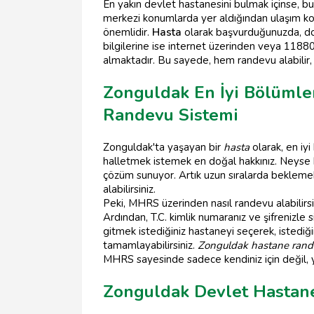
En yakın devlet hastanesini bulmak içinse, 
merkezi konumlarda yer aldığından ulaşım ko
önemlidir.
Hasta
olarak başvurduğunuzda, doğr
bilgilerine ise internet üzerinden veya 11880 g
almaktadır. Bu sayede, hem randevu alabilir, 
Zonguldak En İyi Bölümle
Randevu Sistemi
Zonguldak'ta yaşayan bir
hasta
olarak, en iy
halletmek istemek en doğal hakkınız. Neyse
çözüm sunuyor. Artık uzun sıralarda bekleme
alabilirsiniz.
Peki, MHRS üzerinden nasıl randevu alabilirs
Ardından, T.C. kimlik numaranız ve şifrenizle 
gitmek istediğiniz hastaneyi seçerek, istediğ
tamamlayabilirsiniz.
Zonguldak hastane ran
MHRS sayesinde sadece kendiniz için değil, yak
Zonguldak Devlet Hastane