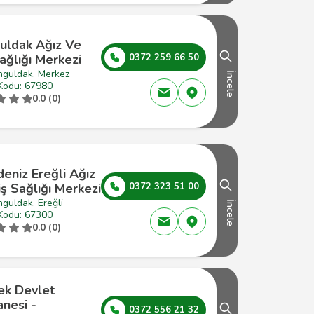
uldak Ağız Ve
ağlığı Merkezi
0372 259 66 50
nguldak, Merkez
İncele
Kodu: 67980
0.0 (0)
eniz Ereğli Ağız
ş Sağlığı Merkezi
0372 323 51 00
guldak, Ereğli
İncele
Kodu: 67300
0.0 (0)
ek Devlet
nesi -
0372 556 21 32