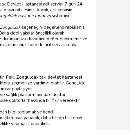
ak Devlet Hastanesi acil servisi, 7 gün 24
 başvurabilirsiniz. Ancak, acil servisin
onguldak hastane randevu
sistemini
 Zonguldak
seçeneğini değerlendirebilirsiniz.
Daha ciddi vakalar öncelikli olarak
nce durumunuzu dikkatlice değerlendirmeniz ve
mış olursunuz, hem de acil servisin daha
ir. Peki,
Zonguldak
'taki
devlet hastanesi
ktoru seçmenize yardımcı olabilir. Genellikle
rumlar paylaşıyor.
 ve sağlık platformlarındaki doktor
e doktorlar hakkında bir fikir verecektir.
ardan bilgi toplamak ve kendi
tırmaları yaparak, daha bilinçli bir tercih
zlikle yapmanız önemlidir.