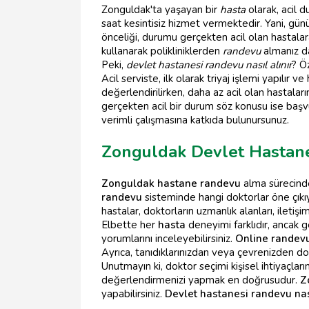
Zonguldak'ta yaşayan bir
hasta
olarak, acil 
saat kesintisiz hizmet vermektedir. Yani, günün
önceliği, durumu gerçekten acil olan hastalara
kullanarak polikliniklerden
randevu
almanız da
Peki,
devlet hastanesi randevu nasıl alınır
? Ö
Acil serviste, ilk olarak triyaj işlemi yapılır
değerlendirilirken, daha az acil olan hastal
gerçekten acil bir durum söz konusu ise başv
verimli çalışmasına katkıda bulunursunuz.
Zonguldak Devlet Hastanes
Zonguldak hastane randevu
alma sürecinde 
randevu
sisteminde hangi doktorlar öne çıkıy
hastalar, doktorların uzmanlık alanları, iletiş
Elbette her
hasta
deneyimi farklıdır, ancak g
yorumlarını inceleyebilirsiniz.
Online randev
Ayrıca, tanıdıklarınızdan veya çevrenizden dokt
Unutmayın ki, doktor seçimi kişisel ihtiyaçlar
değerlendirmenizi yapmak en doğrusudur.
Z
yapabilirsiniz.
Devlet hastanesi randevu nası