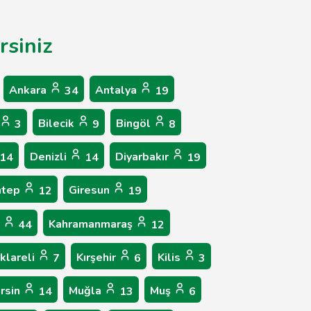
rsiniz
Ankara
Antalya
34
19
Bilecik
Bingöl
3
9
8
Denizli
Diyarbakır
14
14
19
ntep
Giresun
12
19
r
Kahramanmaraş
44
12
rklareli
Kırşehir
Kilis
7
6
3
rsin
Muğla
Muş
14
13
6