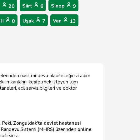
n
Siirt
Sinop
20
6
9
li
Uşak
Van
8
7
13
lerinden nasıl randevu alabileceğinizi adım
eki imkanlarını keşfetmek isteyen tüm
aneleri, acil servis bilgileri ve doktor
. Peki,
Zonguldak'ta devlet hastanesi
kim Randevu Sistemi (MHRS) üzerinden
online
ilirsiniz.