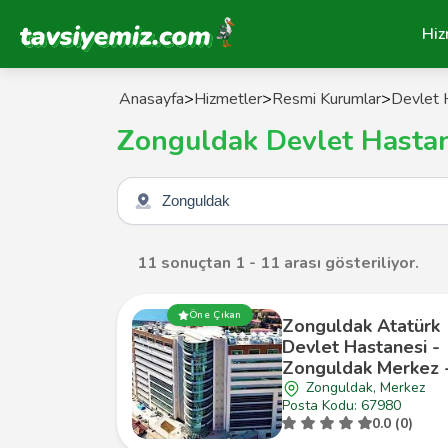
Tavsiyemiz Anasayfa
Hiz
Anasayfa
>
Hizmetler
>
Resmi Kurumlar
>
Devlet 
Zonguldak Devlet Hastan
Şehir seçin
11 sonuçtan 1 - 11 arası gösteriliyor.
Öne Çıkan
Zonguldak Atatürk
Devlet Hastanesi -
Zonguldak Merkez 
Zonguldak, Merkez
Posta Kodu: 67980
0.0 (0)