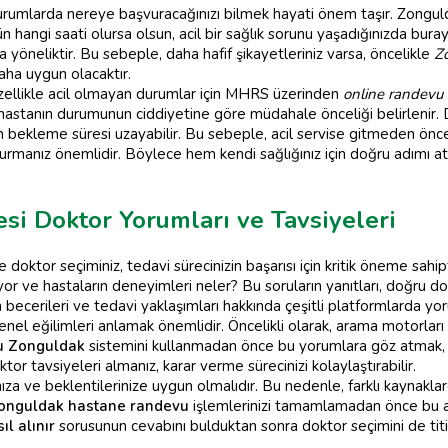
durumlarda nereye başvuracağınızı bilmek hayati önem taşır. Zonguld
 hangi saati olursa olsun, acil bir sağlık sorunu yaşadığınızda buraya
 yöneliktir. Bu sebeple, daha hafif şikayetleriniz varsa, öncelikle
Z
ha uygun olacaktır.
zellikle acil olmayan durumlar için MHRS üzerinden
online randevu
 ve hastanın durumunun ciddiyetine göre müdahale önceliği belirlenir. 
arın bekleme süresi uzayabilir. Bu sebeple, acil servise gitmeden ö
urmanız önemlidir. Böylece hem kendi sağlığınız için doğru adımı at
i Doktor Yorumları ve Tavsiyeleri
doktor seçiminiz, tedavi sürecinizin başarısı için kritik öneme sahipt
or ve hastaların deneyimleri neler? Bu soruların yanıtları, doğru do
im becerileri ve tedavi yaklaşımları hakkında çeşitli platformlarda yo
enel eğilimleri anlamak önemlidir. Öncelikli olarak, arama motorları
u Zonguldak
sistemini kullanmadan önce bu yorumlara göz atmak, siz
or tavsiyeleri almanız, karar verme sürecinizi kolaylaştırabilir.
ınıza ve beklentilerinize uygun olmalıdır. Bu nedenle, farklı kaynakl
onguldak hastane randevu
işlemlerinizi tamamlamadan önce bu araş
l alınır
sorusunun cevabını bulduktan sonra doktor seçimini de titi