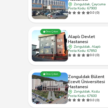
Zonguldak, Çaycuma
Posta Kodu: 67900
0.0 (0)
Öne Çıkan
Alaplı Devlet
Hastanesi
Zonguldak, Alaplı
Posta Kodu: 67850
0.0 (0)
Öne Çıkan
Zonguldak Bülent
Ecevit Üniversitesi
Hastanesi
Zonguldak, Kozlu
Posta Kodu: 67600
0.0 (0)