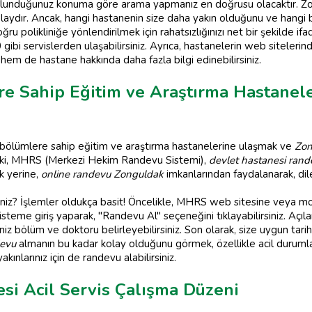
bulunduğunuz konuma göre arama yapmanız en doğrusu olacaktır. Zon
laydır. Ancak, hangi hastanenin size daha yakın olduğunu ve hangi 
u polikliniğe yönlendirilmek için rahatsızlığınızı net bir şekilde 
ibi servislerden ulaşabilirsiniz. Ayrıca, hastanelerin web sitelerinde
hem de hastane hakkında daha fazla bilgi edinebilirsiniz.
re Sahip Eğitim ve Araştırma Hastane
i bölümlere sahip eğitim ve araştırma hastanelerine ulaşmak ve
Zon
 ki, MHRS (Merkezi Hekim Randevu Sistemi),
devlet hastanesi rande
k yerine,
online randevu Zonguldak
imkanlarından faydalanarak, di
iniz? İşlemler oldukça basit! Öncelikle, MHRS web sitesine veya mo
sisteme giriş yaparak, "Randevu Al" seçeneğini tıklayabilirsiniz. Açıl
iniz bölüm ve doktoru belirleyebilirsiniz. Son olarak, size uygun ta
devu
almanın bu kadar kolay olduğunu görmek, özellikle acil durumlar
ınlarınız için de randevu alabilirsiniz.
si Acil Servis Çalışma Düzeni