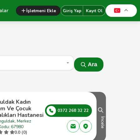
alar
İşletmeni Ekle
Giriş Yap
Kayıt Ol
Ara
uldak Kadın
m Ve Çocuk
0372 268 32 22
lıkları Hastanesi
İncele
nguldak, Merkez
Kodu: 67980
0.0 (0)