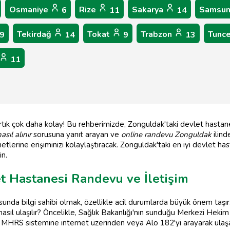
Osmaniye
Rize
Sakarya
Samsu
6
11
14
Tekirdağ
Tokat
Trabzon
Tunce
9
14
9
13
11
rtık çok daha kolay! Bu rehberimizde, Zonguldak'taki devlet hastane
sıl alınır
sorusuna yanıt arayan ve
online randevu Zonguldak
ilind
metlerine erişiminizi kolaylaştıracak. Zonguldak'taki en iyi devlet hast
n.
t Hastanesi Randevu ve İletişim
sunda bilgi sahibi olmak, özellikle acil durumlarda büyük önem taşır
asıl ulaşılır? Öncelikle, Sağlık Bakanlığı'nın sunduğu Merkezi He
iz. MHRS sistemine internet üzerinden veya Alo 182'yi arayarak ulaşab