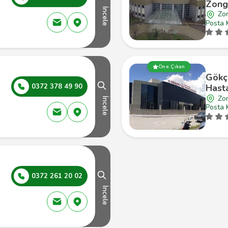
Zong
İncele
Zo
Posta 
Öne Çıkan
Gökç
0372 378 49 90
Hast
Zo
İncele
Posta 
0372 261 20 02
İncele