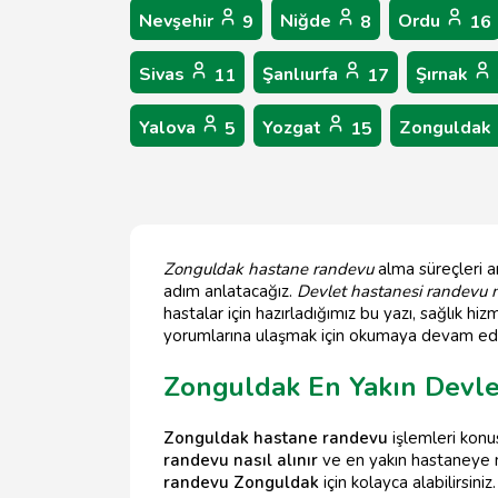
Nevşehir
Niğde
Ordu
9
8
16
Sivas
Şanlıurfa
Şırnak
11
17
Yalova
Yozgat
Zonguldak
5
15
Zonguldak hastane randevu
alma süreçleri a
adım anlatacağız.
Devlet hastanesi randevu na
hastalar için hazırladığımız bu yazı, sağlık hiz
yorumlarına ulaşmak için okumaya devam edi
Zonguldak En Yakın Devle
Zonguldak hastane randevu
işlemleri konu
randevu nasıl alınır
ve en yakın hastaneye n
randevu Zonguldak
için kolayca alabilirsin