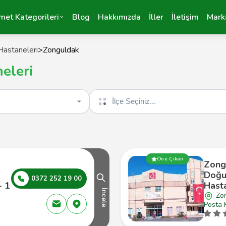
met Kategorileri
Blog
Hakkımızda
İller
İletişim
Mark
Hastaneleri
>
Zonguldak
eleri
İlçe seçin
Öne Çıkan
Zong
Doğu
0372 252 19 00
- 1
Hasta
İncele
Zo
Posta 