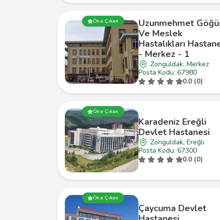
Uzunmehmet Göğü
Öne Çıkan
Ve Meslek
Hastalıkları Hastan
- Merkez - 1
Zonguldak, Merkez
Posta Kodu: 67980
0.0 (0)
Öne Çıkan
Karadeniz Ereğli
Devlet Hastanesi
Zonguldak, Ereğli
Posta Kodu: 67300
0.0 (0)
Öne Çıkan
Çaycuma Devlet
Hastanesi