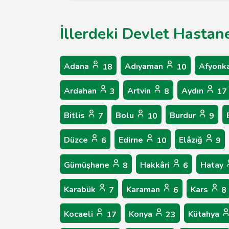
İllerdeki Devlet Hastane
Adana
Adıyaman
Afyonk
18
10
Ardahan
Artvin
Aydın
3
8
17
Bitlis
Bolu
Burdur
7
10
9
Düzce
Edirne
Elâzığ
6
10
9
Gümüşhane
Hakkâri
Hatay
8
6
Karabük
Karaman
Kars
7
6
8
Kocaeli
Konya
Kütahya
17
23