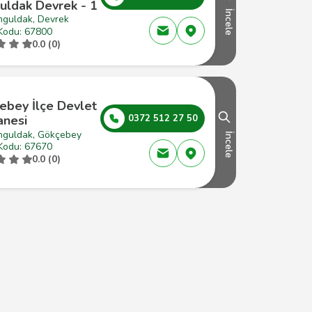
uldak Devrek - 1
İncele
nguldak, Devrek
Kodu: 67800
0.0 (0)
ebey İlçe Devlet
anesi
0372 512 27 50
nguldak, Gökçebey
İncele
Kodu: 67670
0.0 (0)