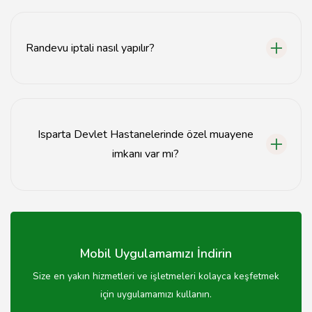
Evet, Isparta Devlet Hastanelerinde 24 saat acil servis
hizmeti verilmektedir.
Randevu iptali nasıl yapılır?
Randevu iptali, MHRS sistemi üzerinden veya e-Nabız
uygulaması aracılığıyla kolayca yapılabilir.
Isparta Devlet Hastanelerinde özel muayene
imkanı var mı?
Evet, Isparta Devlet Hastanelerinde özel muayene
seçeneği bulunmaktadır.
Mobil Uygulamamızı İndirin
Size en yakın hizmetleri ve işletmeleri kolayca keşfetmek
için uygulamamızı kullanın.