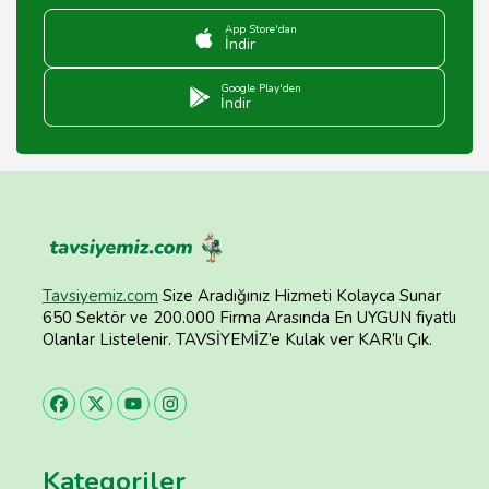
App Store'dan
İndir
Google Play'den
İndir
Tavsiyemiz.com
Size Aradığınız Hizmeti Kolayca Sunar
650 Sektör ve 200.000 Firma Arasında En UYGUN fiyatlı
Olanlar Listelenir. TAVSİYEMİZ’e Kulak ver KAR’lı Çık.
Kategoriler