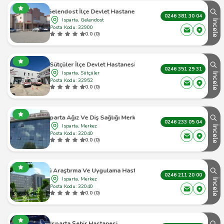
Gelendost İlçe Devlet Hastanesi
0246 381 30 04
Isparta, Gelendost
İncele
Posta Kodu: 32900
0.0 (0)
Sütçüler İlçe Devlet Hastanesi
0246 351 29 31
Isparta, Sütçüler
İncele
Posta Kodu: 32952
0.0 (0)
Isparta Ağız Ve Diş Sağlığı Merkezi
0246 233 05 04
Isparta, Merkez
İncele
Posta Kodu: 32040
0.0 (0)
Sdü Araştırma Ve Uygulama Hastanesi
0246 211 20 00
Isparta, Merkez
İncele
Posta Kodu: 32040
0.0 (0)
Isparta Şehir Hastanesi