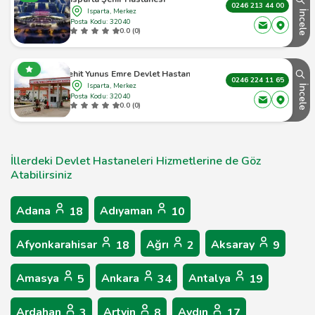
0246 213 44 00
Isparta, Merkez
İncele
Posta Kodu: 32040
0.0 (0)
Şehit Yunus Emre Devlet Hastanesi
0246 224 11 65
Isparta, Merkez
İncele
Posta Kodu: 32040
0.0 (0)
İllerdeki Devlet Hastaneleri Hizmetlerine de Göz
Atabilirsiniz
Adana
Adıyaman
18
10
Afyonkarahisar
Ağrı
Aksaray
18
2
9
Amasya
Ankara
Antalya
5
34
19
Ardahan
Artvin
Aydın
3
8
17