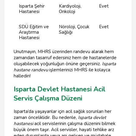
Isparta Şehir
Kardiyoloji,
Evet
Hastanesi
Onkoloji
SDÜ Eğitim ve
Nöroloji, Çocuk
Evet
Araştırma
Sağlığı
Hastanesi
Unutmayın, MHRS üzerinden randevu alarak hem
zamandan tasarruf edersiniz hem de hastanelerde
oluşabilecek yoğunluğun önüne geçersiniz.
Isparta
hastane randevu
işlemlerinizi MHRS ile kolayca
halledin!
Isparta Devlet Hastanesi Acil
Servis Çalışma Düzeni
Isparta’da yaşayanlar için acil sağlık sorunları her
zaman önceliklidir. Bu nedenle,
Isparta devlet
hastanesi
acil servislerinin çalışma düzenini bilmek
büyük önem taşır. Acil servisler, hayati tehlike arz
eden durumlarda veya ani gelişen ve müdahale