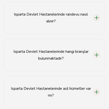
Isparta Devlet Hastanelerinde randevu nasıl
alınır?
Isparta Devlet Hastanelerinde randevu almak için e-
Nabız sistemini veya MHRS (Merkezi Hekim Randevu
Sistemi) web sitesini kullanabilirsiniz.
Isparta Devlet Hastanelerinde hangi branşlar
bulunmaktadır?
Isparta Devlet Hastanelerinde genel cerrahi, iç
hastalıkları, kadın doğum, pediatri gibi birçok branş
bulunmaktadır.
Isparta Devlet Hastanelerinde acil hizmetler var
mı?