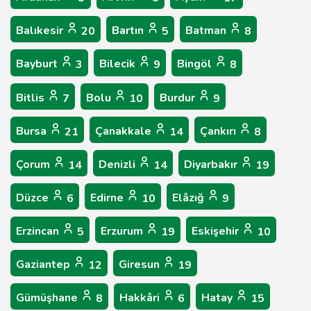
Balıkesir
Bartın
Batman
20
5
8
Bayburt
Bilecik
Bingöl
3
9
8
Bitlis
Bolu
Burdur
7
10
9
Bursa
Çanakkale
Çankırı
21
14
8
Çorum
Denizli
Diyarbakır
14
14
19
Düzce
Edirne
Elâzığ
6
10
9
Erzincan
Erzurum
Eskişehir
5
19
10
Gaziantep
Giresun
12
19
Gümüşhane
Hakkâri
Hatay
8
6
15