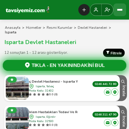
Tavsiyemiz Anasayfa
Anasayfa
>
Hizmetler
>
Resmi Kurumlar
>
Devlet Hastaneleri
>
Isparta
Isparta Devlet Hastaneleri
12 sonuçtan 1 - 12 arası gösteriliyor.
Filtrele
TIKLA -
EN YAKININDAKİNİ BUL
Yalvaç Devlet Hastanesi - Isparta Yalvaç - 1
0246 441 72 80
Isparta, Yalvaç
İncele
Posta Kodu: 32402
0.0 (0)
mik Eklem Hastalıkları Tedavi Ve Rehabilitasyon Hastanesi
0246 311 47 90
Isparta, Eğirdir
İncele
Posta Kodu: 32500
0.0 (0)