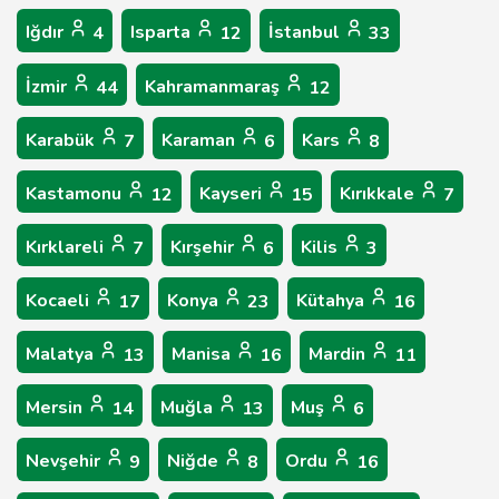
Iğdır
Isparta
İstanbul
4
12
33
İzmir
Kahramanmaraş
44
12
Karabük
Karaman
Kars
7
6
8
Kastamonu
Kayseri
Kırıkkale
12
15
7
Kırklareli
Kırşehir
Kilis
7
6
3
Kocaeli
Konya
Kütahya
17
23
16
Malatya
Manisa
Mardin
13
16
11
Mersin
Muğla
Muş
14
13
6
Nevşehir
Niğde
Ordu
9
8
16