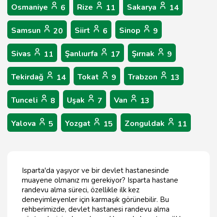
Osmaniye
Rize
Sakarya
6
11
14
Samsun
Siirt
Sinop
20
6
9
Sivas
Şanlıurfa
Şırnak
11
17
9
Tekirdağ
Tokat
Trabzon
14
9
13
Tunceli
Uşak
Van
8
7
13
Yalova
Yozgat
Zonguldak
5
15
11
Isparta'da yaşıyor ve bir devlet hastanesinde
muayene olmanız mı gerekiyor? Isparta hastane
randevu alma süreci, özellikle ilk kez
deneyimleyenler için karmaşık görünebilir. Bu
rehberimizde, devlet hastanesi randevu alma