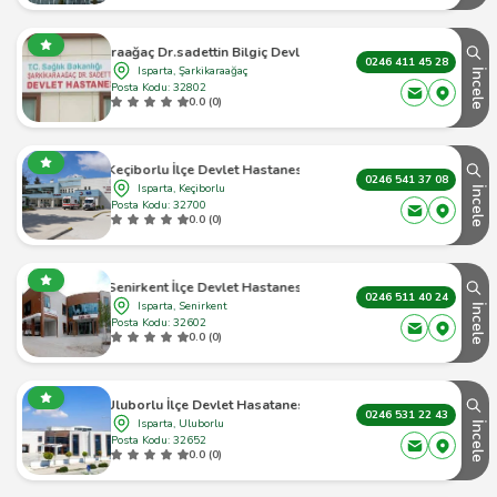
Şarkikaraağaç Dr.sadettin Bilgiç Devlet Hastanesi
0246 411 45 28
Isparta, Şarkikaraağaç
İncele
Posta Kodu: 32802
0.0 (0)
Keçiborlu İlçe Devlet Hastanesi
0246 541 37 08
Isparta, Keçiborlu
İncele
Posta Kodu: 32700
0.0 (0)
Senirkent İlçe Devlet Hastanesi
0246 511 40 24
Isparta, Senirkent
İncele
Posta Kodu: 32602
0.0 (0)
Uluborlu İlçe Devlet Hasatanesi
0246 531 22 43
Isparta, Uluborlu
İncele
Posta Kodu: 32652
0.0 (0)