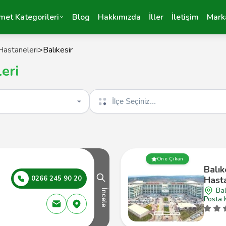
met Kategorileri
Blog
Hakkımızda
İller
İletişim
Mark
Hastaneleri
>
Balıkesir
eri
İlçe seçin
Öne Çıkan
Balık
0266 245 90 20
Hast
Bal
İncele
Posta 