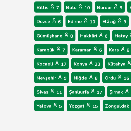
Bitlis
Bolu
Burdur
7
10
9
Düzce
Edirne
Elâzığ
6
10
9
Gümüşhane
Hakkâri
Hatay
8
6
Karabük
Karaman
Kars
7
6
8
Kocaeli
Konya
Kütahya
17
23
Nevşehir
Niğde
Ordu
9
8
16
Sivas
Şanlıurfa
Şırnak
11
17
Yalova
Yozgat
Zonguldak
5
15