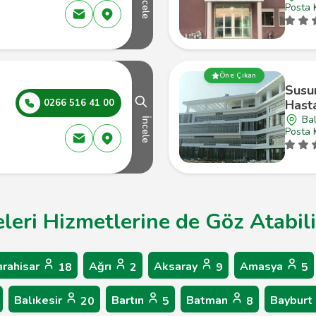
İncele
Posta 
Öne Çıkan
Susu
0266 516 41 00
Hast
Bal
İncele
Posta 
leri Hizmetlerine de Göz Atabili
arahisar
Ağrı
Aksaray
Amasya
18
2
9
5
Balıkesir
Bartın
Batman
Bayburt
20
5
8