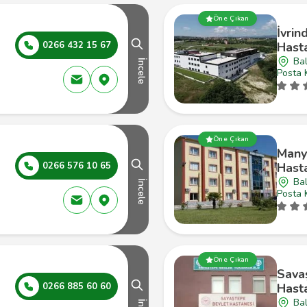
Öne Çıkan
İvrin
0266 432 15 67
Hast
Bal
İncele
Posta 
Öne Çıkan
Many
0266 576 10 65
Hast
Bal
İncele
Posta 
Öne Çıkan
Sava
0266 885 60 60
Hast
Bal