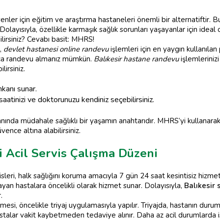
eyenler için eğitim ve araştırma hastaneleri önemli bir alternatiftir.
 Dolayısıyla, özellikle karmaşık sağlık sorunları yaşayanlar için ideal o
lirsiniz? Cevabı basit: MHRS!
,
devlet hastanesi online randevu
işlemleri için en yaygın kullanıla
ayca randevu almanız mümkün.
Balıkesir hastane randevu
işlemleriniz
irsiniz.
kanı sunar.
saatinizi ve doktorunuzu kendiniz seçebilirsiniz.
anında müdahale sağlıklı bir yaşamın anahtarıdır. MHRS’yi kullanara
ence altına alabilirsiniz.
i Acil Servis Çalışma Düzeni
visleri, halk sağlığını koruma amacıyla 7 gün 24 saat kesintisiz hizme
ayan hastalara öncelikli olarak hizmet sunar. Dolayısıyla,
Balıkesir 
.
mesi, öncelikle triyaj uygulamasıyla yapılır. Triyajda, hastanın durum
astalar vakit kaybetmeden tedaviye alınır. Daha az acil durumlarda i