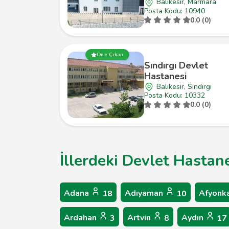
Balıkesir, Marmara
Posta Kodu: 10940
0.0 (0)
Öne Çıkan
Sındırgı Devlet
Hastanesi
Balıkesir, Sındırgı
Posta Kodu: 10332
0.0 (0)
İllerdeki Devlet Hastane
Adana
Adıyaman
Afyonk
18
10
Ardahan
Artvin
Aydın
3
8
17