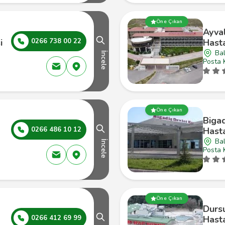
Öne Çıkan
Ayval
i
0266 738 00 22
Hast
Bal
İncele
Posta 
Öne Çıkan
Bigad
0266 486 10 12
Hast
Bal
İncele
Posta 
Öne Çıkan
Durs
0266 412 69 99
Hast