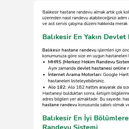
Balıkesir hastane randevu almak artık çok kol
üzerinden nasıl randevu alabileceğinizi adım 
ve acil servis çalışma düzeni hakkında merak e
Balıkesir En Yakın Devlet
Balıkesir hastane randevu
işlemleri için ön
konumunuza göre size en uygun hastaneleri list
MHRS (Merkezi Hekim Randevu Sistem
Aynı zamanda
devlet hastanesi online
İnternet Arama Motorları:
Google Harita
hastaneleri listeleyebilirsiniz.
Alo 182:
Alo 182 hattını arayarak da size
Hastaneyi bulduktan sonra, iletişim bilgile
adres bilgileri yer almaktadır. Bu sayede, has
hastane randevu
konusunda sabırlı olmak ve
Balıkesir En İyi Bölümle
Randevu Sistemi