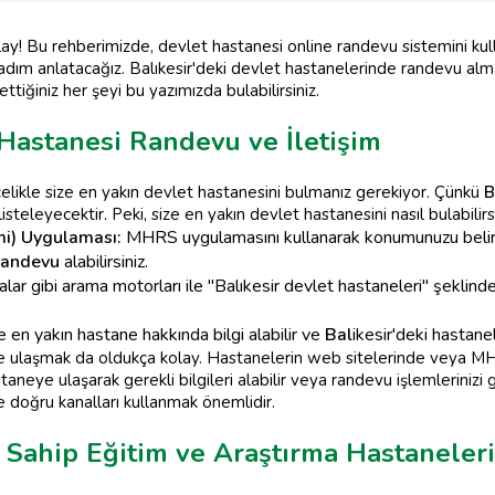
ay! Bu rehberimizde, devlet hastanesi online randevu sistemini kull
adım anlatacağız. Balıkesir'deki devlet hastanelerinde randevu alma
ttiğiniz her şeyi bu yazımızda bulabilirsiniz.
 Hastanesi Randevu ve İletişim
celikle size en yakın devlet hastanesini bulmanız gerekiyor. Çünkü
B
eleyecektir. Peki, size en yakın devlet hastanesini nasıl bulabilirs
i) Uygulaması:
MHRS uygulamasını kullanarak konumunuzu belirter
 randevu
alabilirsiniz.
lar gibi arama motorları ile "Balıkesir devlet hastaneleri" şekli
 en yakın hastane hakkında bilgi alabilir ve
Bal
ikesir'deki hastane
rine ulaşmak da oldukça kolay. Hastanelerin web sitelerinde veya M
taneye ulaşarak gerekli bilgileri alabilir veya randevu işlemlerinizi 
 doğru kanalları kullanmak önemlidir.
re Sahip Eğitim ve Araştırma Hastanel