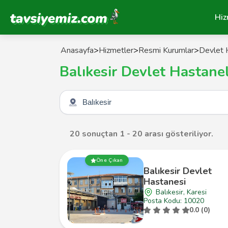
Tavsiyemiz Anasayfa
Hiz
Anasayfa
>
Hizmetler
>
Resmi Kurumlar
>
Devlet 
Balıkesir Devlet Hastanel
Şehir seçin
20 sonuçtan 1 - 20 arası gösteriliyor.
Öne Çıkan
Balıkesir Devlet
Hastanesi
Balıkesir, Karesi
Posta Kodu: 10020
0.0 (0)