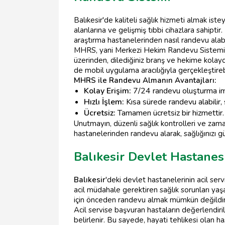
Balıkesir'de kaliteli sağlık hizmeti almak ist
alanlarına ve gelişmiş tıbbi cihazlara sahiptir.
araştırma hastanelerinden nasıl randevu alabi
MHRS, yani Merkezi Hekim Randevu Sistemi
üzerinden, dilediğiniz branş ve hekime kol
de mobil uygulama aracılığıyla gerçekleştirebil
MHRS ile Randevu Almanın Avantajları:
Kolay Erişim:
7/24 randevu oluşturma im
Hızlı İşlem:
Kısa sürede randevu alabilir, 
Ücretsiz:
Tamamen ücretsiz bir hizmettir.
Unutmayın, düzenli sağlık kontrolleri ve zam
hastanelerinden randevu alarak, sağlığınızı güv
Balıkesir Devlet Hastanes
Balıkesir
'deki devlet hastanelerinin acil ser
acil müdahale gerektiren sağlık sorunları yaş
için önceden randevu almak mümkün değildir
Acil servise başvuran hastaların değerlendiril
belirlenir. Bu sayede, hayati tehlikesi olan h