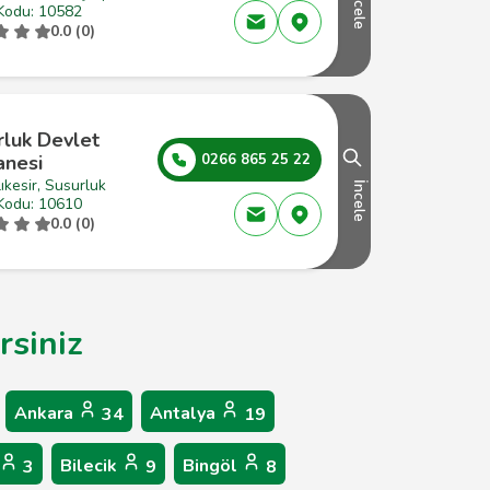
İncele
Kodu: 10582
0.0 (0)
rluk Devlet
anesi
0266 865 25 22
ıkesir, Susurluk
İncele
Kodu: 10610
0.0 (0)
rsiniz
Ankara
Antalya
34
19
Bilecik
Bingöl
3
9
8