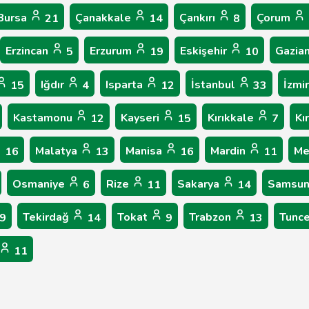
Bursa
Çanakkale
Çankırı
Çorum
21
14
8
Erzincan
Erzurum
Eskişehir
Gazia
5
19
10
Iğdır
Isparta
İstanbul
İzmi
15
4
12
33
Kastamonu
Kayseri
Kırıkkale
Kı
12
15
7
Malatya
Manisa
Mardin
Me
16
13
16
11
Osmaniye
Rize
Sakarya
Samsu
6
11
14
Tekirdağ
Tokat
Trabzon
Tunce
9
14
9
13
11