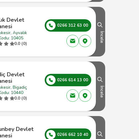
ık Devlet
anesi
0266 312 63 00
ıkesir, Ayvalık
İncele
Kodu: 10405
0.0 (0)
iç Devlet
anesi
0266 614 13 00
ıkesir, Bigadiç
İncele
Kodu: 10440
0.0 (0)
unbey Devlet
anesi
0266 662 10 40