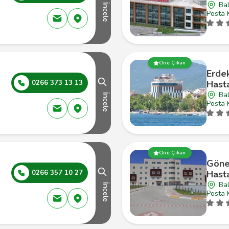
Bal
İncele
Posta 
Öne Çıkan
Erde
0266 373 13 13
Hast
Bal
İncele
Posta 
Öne Çıkan
Göne
0266 357 10 27
Hast
Bal
İncele
Posta 