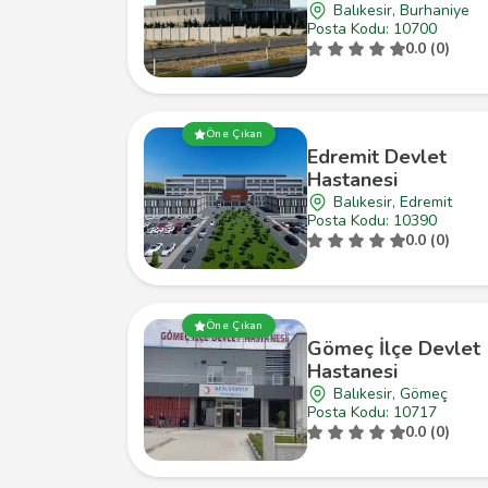
Balıkesir, Burhaniye
Posta Kodu: 10700
0.0 (0)
Öne Çıkan
Edremit Devlet
Hastanesi
Balıkesir, Edremit
Posta Kodu: 10390
0.0 (0)
Öne Çıkan
Gömeç İlçe Devlet
Hastanesi
Balıkesir, Gömeç
Posta Kodu: 10717
0.0 (0)