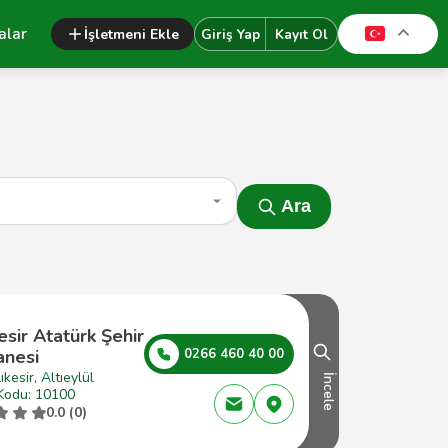
alar
İşletmeni Ekle
Giriş Yap
Kayıt Ol
Ara
esir Atatürk Şehir
anesi
0266 460 40 00
ıkesir, Altıeylül
İncele
Kodu: 10100
0.0 (0)