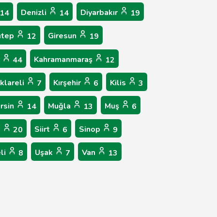
Denizli
Diyarbakır
14
14
19
ntep
Giresun
12
19
r
Kahramanmaraş
44
12
rklareli
Kırşehir
Kilis
7
6
3
rsin
Muğla
Muş
14
13
6
n
Siirt
Sinop
20
6
9
li
Uşak
Van
8
7
13