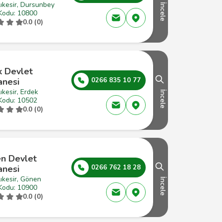
ıkesir, Dursunbey
İncele
Kodu: 10800
0.0 (0)
k Devlet
anesi
0266 835 10 77
ıkesir, Erdek
İncele
Kodu: 10502
0.0 (0)
n Devlet
anesi
0266 762 18 28
ıkesir, Gönen
İncele
Kodu: 10900
0.0 (0)