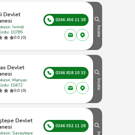
di Devlet
anesi
0266 456 11 38
ıkesir, İvrindi
İncele
Kodu: 10785
0.0 (0)
as Devlet
anesi
0266 818 10 33
ıkesir, Manyas
İncele
Kodu: 10472
0.0 (0)
ştepe Devlet
anesi
0266 552 11 28
ıkesir, Savaştepe