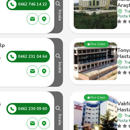
0462 746 14 22
Araş
Tr
İncele
Posta 
lp
Öne Çıkan
Tony
Hast
a
0462 231 04 64
Tr
İncele
Posta 
Öne Çıkan
ş
Vakfı
0462 230 09 60
Hast
Tra
İncele
Posta 