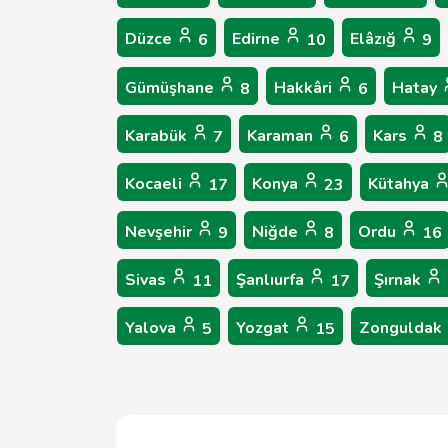
Düzce
Edirne
Elâzığ
6
10
9
Gümüşhane
Hakkâri
Hatay
8
6
Karabük
Karaman
Kars
7
6
8
Kocaeli
Konya
Kütahya
17
23
Nevşehir
Niğde
Ordu
9
8
16
Sivas
Şanlıurfa
Şırnak
11
17
Yalova
Yozgat
Zonguldak
5
15