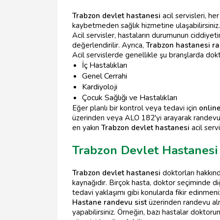
Trabzon devlet hastanesi
acil servisleri, h
kaybetmeden sağlık hizmetine ulaşabilirsiniz. 
Acil servisler, hastaların durumunun ciddiye
değerlendirilir. Ayrıca,
Trabzon hastanesi r
Acil servislerde genellikle şu branşlarda dokt
İç Hastalıkları
Genel Cerrahi
Kardiyoloji
Çocuk Sağlığı ve Hastalıkları
Eğer planlı bir kontrol veya tedavi için
onlin
üzerinden veya ALO 182'yi arayarak randevu 
en yakın
Trabzon devlet hastanesi
acil serv
Trabzon Devlet Hastanesi 
Trabzon devlet hastanesi
doktorları hakkınd
kaynağıdır. Birçok hasta, doktor seçiminde diğ
tedavi yaklaşımı gibi konularda fikir edinmeniz
Hastane randevu sist
üzerinden randevu alma
yapabilirsiniz. Örneğin, bazı hastalar doktoru