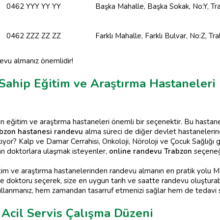
0462 YYY YY YY
Başka Mahalle, Başka Sokak, No:Y, Tr
0462 ZZZ ZZ ZZ
Farklı Mahalle, Farklı Bulvar, No:Z, Tr
devu almanız önemlidir!
 Sahip Eğitim ve Araştırma Hastaneler
çin eğitim ve araştırma hastaneleri önemli bir seçenektir. Bu hasta
bzon hastanesi randevu
alma süreci de diğer devlet hastanelerind
yor? Kalp ve Damar Cerrahisi, Onkoloji, Nöroloji ve Çocuk Sağlığı gi
n doktorlara ulaşmak isteyenler,
online randevu Trabzon
seçeneğ
im ve araştırma hastanelerinden randevu almanın en pratik yolu 
oktoru seçerek, size en uygun tarih ve saatte randevu oluşturabilirs
ullanmanız, hem zamandan tasarruf etmenizi sağlar hem de tedavi sür
Acil Servis Çalışma Düzeni