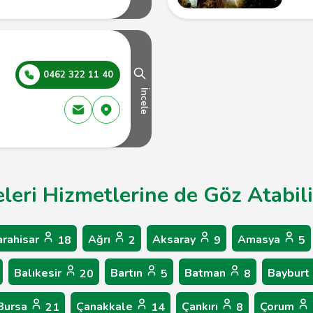
0462 322 11 40
İncele
leri Hizmetlerine de Göz Atabili
arahisar
Ağrı
Aksaray
Amasya
18
2
9
5
Balıkesir
Bartın
Batman
Bayburt
20
5
8
Bursa
Çanakkale
Çankırı
Çorum
21
14
8