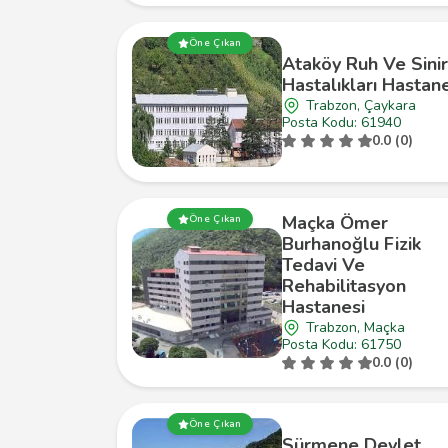
Öne Çıkan
Ataköy Ruh Ve Sinir
Hastalıkları Hastan
Trabzon, Çaykara
Posta Kodu: 61940
0.0 (0)
Maçka Ömer
Öne Çıkan
Burhanoğlu Fizik
Tedavi Ve
Rehabilitasyon
Hastanesi
Trabzon, Maçka
Posta Kodu: 61750
0.0 (0)
Öne Çıkan
Sürmene Devlet