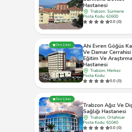
Hastanesi
Trabzon, Sürmene
Posta Kodu: 61600
0.0 (0)
Ahi Evren Göğüs Ka
Öne Çıkan
Ve Damar Cerrahisi
Eğitim Ve Araştırm
Hastanesi
Trabzon, Merkez
Posta Kodu:
0.0 (0)
Öne Çıkan
Trabzon Ağız Ve Di
Sağlığı Hastanesi
Trabzon, Ortahisar
Posta Kodu: 61040
0.0 (0)