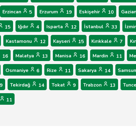
Erzincan
Erzurum
Eskişehir
Gazia
5
19
10
Iğdır
Isparta
İstanbul
İzmi
15
4
12
33
Kastamonu
Kayseri
Kırıkkale
Kı
12
15
7
Malatya
Manisa
Mardin
Me
16
13
16
11
Osmaniye
Rize
Sakarya
Samsu
6
11
14
Tekirdağ
Tokat
Trabzon
Tunce
9
14
9
13
11