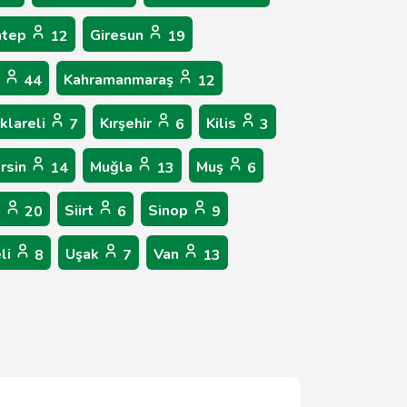
ntep
Giresun
12
19
r
Kahramanmaraş
44
12
rklareli
Kırşehir
Kilis
7
6
3
rsin
Muğla
Muş
14
13
6
n
Siirt
Sinop
20
6
9
li
Uşak
Van
8
7
13