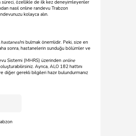
üreci, özellikle de ilk kez deneyimleyenler
ından nasıl online randevu Trabzon
randevunuzu kolayca alın.
 hastanesi
'ni bulmak önemlidir. Peki, size en
 Daha sonra, hastanelerin sunduğu bölümler ve
devu Sistemi (MHRS) üzerinden
online
uşturabilirsiniz. Ayrıca, ALO 182 hattını
 diğer gerekli bilgileri hazır bulundurmanız
rabzon