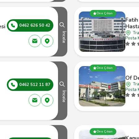
Öne Çıkan
Fatih
esi
0462 626 50 42
Hast
Tra
İncele
Posta 
Öne Çıkan
Of D
Tr
0462 512 11 87
Posta 
İncele
Öne Çıkan
Kanun