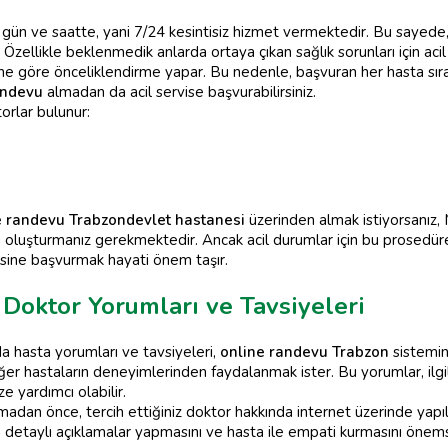
er gün ve saatte, yani 7/24 kesintisiz hizmet vermektedir. Bu sayed
Özellikle beklenmedik anlarda ortaya çıkan sağlık sorunları için acil
tine göre önceliklendirme yapar. Bu nedenle, başvuran her hasta sır
andevu
almadan da acil servise başvurabilirsiniz.
orlar bulunur:
e randevu Trabzon
devlet hastanesi
üzerinden almak istiyorsanı
oluşturmanız gerekmektedir. Ancak acil durumlar için bu prosedüre
isine başvurmak hayati önem taşır.
Doktor Yorumları ve Tavsiyeleri
a hasta yorumları ve tavsiyeleri,
online randevu Trabzon
sistemini
er hastaların deneyimlerinden faydalanmak ister. Bu yorumlar, ilgili
e yardımcı olabilir.
dan önce, tercih ettiğiniz doktor hakkında internet üzerinde yapıla
n detaylı açıklamalar yapmasını ve hasta ile empati kurmasını önemserk