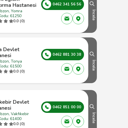
tırma Hastanesi
0462 341 56 56
abzon, Yomra
İncele
Kodu: 61250
0.0 (0)
a Devlet
anesi
0462 881 30 38
abzon, Tonya
İncele
Kodu: 61500
0.0 (0)
kebir Devlet
anesi
0462 851 00 00
bzon, Vakfıkebir
İncele
Kodu: 61400
0.0 (0)