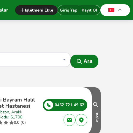
alar
İşletmeni Ekle
Giriş Yap
Kayıt Ol
Ara
ı Bayram Halil
et Hastanesi
0462 721 49 62
bzon, Araklı
İncele
Kodu: 61700
0.0 (0)