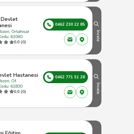
 Devlet
anesi
0462 230 22 85
bzon, Ortahisar
İncele
Kodu: 61040
0.0 (0)
evlet Hastanesi
0462 771 51 28
abzon, Of
İncele
Kodu: 61830
0.0 (0)
i Eğitim