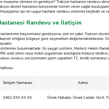
de muayene olmanız mı gerekiyor? Trabzon hastanesi randevu alma s
Trabzon devlet hastanesi bünyesinde hizmet veren sağlık kuruluşlar
 ihtiyaçlarınız için en uygun hastane randevu sistemini keşfedin ve 
astanesi Randevu ve İletişim
 hastanesine başvurmanız gerekiyorsa, size en yakın
Trabzon devlet
 ikamet ettiğiniz bölgeye göre seçenekleri değerlendirebilirsiniz.
acaktır.
li yöntemler bulunmaktadır. En yaygın yöntem, Merkezi Hekim Ran
RS web sitesi veya mobil uygulaması aracılığıyla kolayca randevu ol
stane randevu sist
üzerinden işlem yaparken T.C. kimlik numaranız ve
 tablosu:
İletişim Numarası
Adres
0462 XXX XX XX
Örnek Mahalle, Örnek Cadde, No:X, T