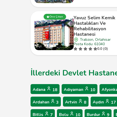
Yavuz Selim Kemik
Öne Çıkan
Hastalıkları Ve
Rehabilitasyon
Hastanesi
Trabzon, Ortahisar
Posta Kodu: 61040
0.0 (0)
İllerdeki Devlet Hastane
Adana
Adıyaman
Afyonk
18
10
Ardahan
Artvin
Aydın
3
8
17
Bitlis
Bolu
Burdur
7
10
9