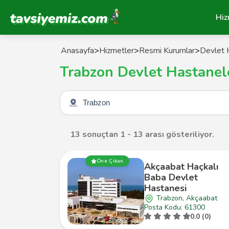
Tavsiyemiz Anasayfa
Hiz
Anasayfa
>
Hizmetler
>
Resmi Kurumlar
>
Devlet 
Trabzon Devlet Hastanel
Şehir seçin
13 sonuçtan 1 - 13 arası gösteriliyor.
Öne Çıkan
Akçaabat Haçkalı
Baba Devlet
Hastanesi
Trabzon, Akçaabat
Posta Kodu: 61300
0.0 (0)