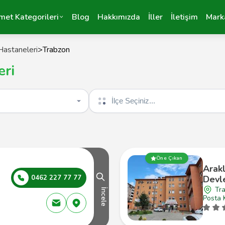
met Kategorileri
Blog
Hakkımızda
İller
İletişim
Mark
Hastaneleri
>
Trabzon
eri
İlçe seçin
Öne Çıkan
Arakl
0462 227 77 77
Devl
Tra
İncele
Posta 