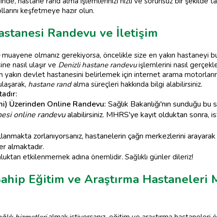
nde, hastane rand alma işlemlerinizi hızlı ve sorunsuz bir şekilde 
larını keşfetmeye hazır olun.
astanesi Randevu ve İletişim
muayene olmanız gerekiyorsa, öncelikle size en yakın hastaneyi b
ne nasıl ulaşır ve
Denizli hastane randevu
işlemlerini nasıl gerçekleş
akın devlet hastanesini belirlemek için internet arama motorlarını 
 ulaşarak,
hastane rand
alma süreçleri hakkında bilgi alabilirsiniz.
adır:
i) Üzerinden Online Randevu:
Sağlık Bakanlığı'nın sunduğu bu 
nesi online randevu
alabilirsiniz. MHRS'ye kayıt olduktan sonra, 
nmakta zorlanıyorsanız, hastanelerin çağrı merkezlerini arayarak d
er almaktadır.
uktan etkilenmemek adına önemlidir. Sağlıklı günler dileriz!
 Sahip Eğitim ve Araştırma Hastaneler
ağlık hizmetleri
almak istiyorsanız, eğitim ve araştırma hastaneleri önc