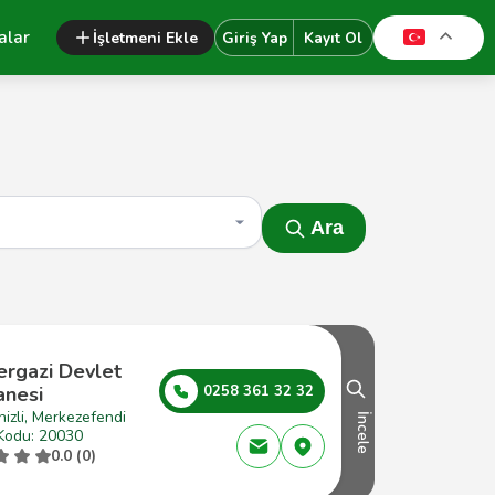
alar
İşletmeni Ekle
Giriş Yap
Kayıt Ol
Ara
ergazi Devlet
anesi
0258 361 32 32
izli, Merkezefendi
İncele
Kodu: 20030
0.0 (0)