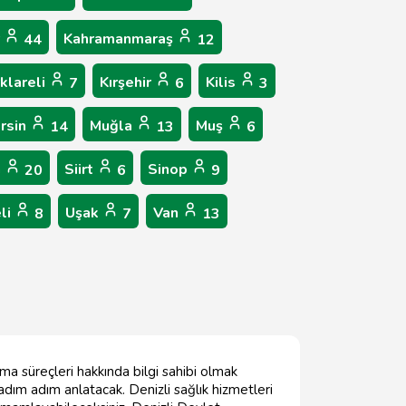
r
Kahramanmaraş
44
12
rklareli
Kırşehir
Kilis
7
6
3
rsin
Muğla
Muş
14
13
6
n
Siirt
Sinop
20
6
9
li
Uşak
Van
8
7
13
ma süreçleri hakkında bilgi sahibi olmak
adım adım anlatacak. Denizli sağlık hizmetleri