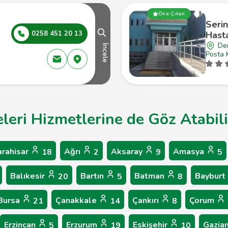
Öne Çıkan
Serin
0258 451 20 13
Hast
Den
İncele
Posta 
leri Hizmetlerine de Göz Atabili
arahisar
Ağrı
Aksaray
Amasya
18
2
9
5
Balıkesir
Bartın
Batman
Bayburt
20
5
8
Bursa
Çanakkale
Çankırı
Çorum
21
14
8
Erzincan
Erzurum
Eskişehir
Gazia
5
19
10