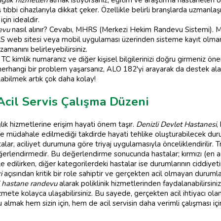
tıbbi cihazlarıyla dikkat çeker. Özellikle belirli branşlarda uzman
çin idealdir.
evu
nasıl alınır? Cevabı, MHRS (Merkezi Hekim Randevu Sistemi)
 web sitesi veya mobil uygulaması üzerinden sisteme kayıt olmanız
zamanını belirleyebilirsiniz.
 kimlik numaranız ve diğer kişisel bilgilerinizi doğru girmeniz ön
erhangi bir problem yaşarsanız, ALO 182'yi arayarak da destek alabil
alabilmek artık çok daha kolay!
Acil Servis Çalışma Düzeni
ğlık hizmetlerine erişim hayati önem taşır.
Denizli Devlet Hastanesi
,
 ve müdahale edilmediği takdirde hayati tehlike oluşturabilecek dur
lar, aciliyet durumuna göre triyaj uygulamasıyla önceliklendirilir. Tr
erlendirmedir. Bu değerlendirme sonucunda hastalar; kırmızı (en acil),
 edilirken, diğer kategorilerdeki hastalar ise durumlarının ciddiyeti
i
açısından kritik bir role sahiptir ve gerçekten acil olmayan dur
i hastane randevu
alarak poliklinik hizmetlerinden faydalanabilirsini
te kolayca ulaşabilirsiniz. Bu sayede, gerçekten acil ihtiyacı olan h
 almak hem sizin için, hem de acil servisin daha verimli çalışması içi