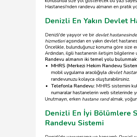
konusunda size yol gösterecek bu yazı sayesi
Hastanesi'nden randevu almanın en pratik yol
Denizli En Yakın Devlet H
Denizli'de yaşıyor ve bir
devlet hastanesinde
hizmetleri
açısından en yakın devlet hastanesi
Öncelikle, bulunduğunuz konuma göre size en y
Ardından, ilgili hastanenin iletişim bilgilerine
Randevu almanın iki temel yolu bulunmakt
MHRS (Merkezi Hekim Randevu Sistem
mobil uygulama aracılığıyla
devlet hasta
randevunuzu kolayca oluşturabilirsiniz.
Telefonla Randevu:
MHRS sistemini kulla
numaralar hastanelerin web sitelerinde y
Unutmayın, erken
hastane rand
almak, yoğunl
Denizli En İyi Bölümlere
Randevu Sistemi
Denizli'de yaşıyorsanız ve kapsamlı
Denizli s