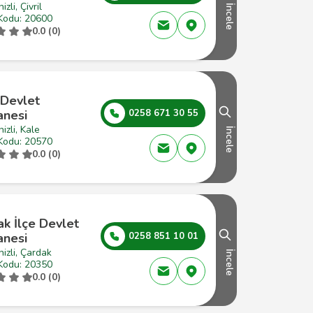
izli, Çivril
İncele
Kodu: 20600
0.0 (0)
 Devlet
anesi
0258 671 30 55
izli, Kale
İncele
Kodu: 20570
0.0 (0)
k İlçe Devlet
anesi
0258 851 10 01
izli, Çardak
İncele
Kodu: 20350
0.0 (0)