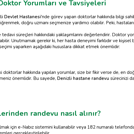
Doktor Yorumları ve Tavsiyeleri
li Devlet Hastanesi
'nde görev yapan doktorlar hakkında bilgi sah
 öğrenmek, doğru uzmanı seçmenize yardımcı olabilir. Peki, hastalar
ve tedavi süreçleri hakkındaki yaklaşımlarını değerlendirir. Doktor yor
labilir. Unutmamak gerekir ki, her hasta deneyimi farklıdır ve kişisel 
seçimi yaparken aşağıdaki hususlara dikkat etmek önemlidir:
i doktorlar hakkında yapılan yorumlar, size bir fikir verse de, en doğr
rmeniz önemlidir. Bu sayede,
Denizli hastane randevu
sürecinizi da
lerinden randevu nasıl alınır?
ak için e-Nabız sistemini kullanabilir veya 182 numaralı telefondan
leri gerçekleştirilebilir.