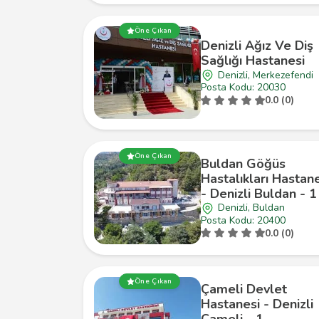
Öne Çıkan
Denizli Ağız Ve Diş
Sağlığı Hastanesi
Denizli, Merkezefendi
Posta Kodu: 20030
0.0 (0)
Öne Çıkan
Buldan Göğüs
Hastalıkları Hastan
- Denizli Buldan - 1
Denizli, Buldan
Posta Kodu: 20400
0.0 (0)
Öne Çıkan
Çameli Devlet
Hastanesi - Denizli
Çameli - 1