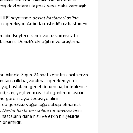
laşmış doktorlara ulaşmak veya daha karmaşık
. MHRS sayesinde
devlet hastanesi online
 gerekiyor. Ardından, istediğiniz hastaneyi
emlidir. Böylece randevunuz sorunsuz bir
irsiniz. Denizli'deki eğitim ve araştırma
 bu bilinçle 7 gün 24 saat kesintisiz acil servis
umlarda ilk başvurulması gereken yerdir.
iyaj, hastaların genel durumuna, belirtilerine
 sarı, yeşil ve mavi kategorilerine ayrılır.
ne göre sırayla tedaviye alınır.
umlarda gereksiz yoğunluğa sebep olmamak
z.
Devlet hastanesi online randevu
sistemi
astaların daha hızlı ve etkin bir şekilde
n önemlidir.