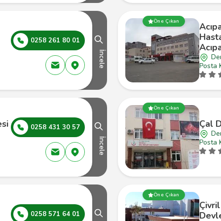
Öne Çıkan
Acıp
Hasta
0258 261 80 01
Acıp
İncele
Den
Posta 
Öne Çıkan
esi
Çal 
0258 431 30 57
Den
İncele
Posta 
Öne Çıkan
Çivri
0258 571 64 01
Devl