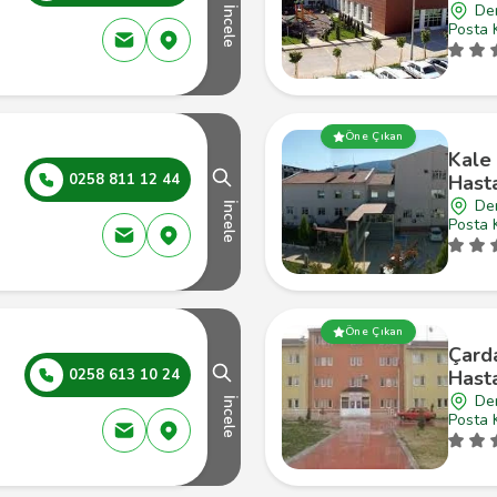
Den
İncele
Posta 
Öne Çıkan
Kale
0258 811 12 44
Hast
Den
İncele
Posta 
Öne Çıkan
Çarda
0258 613 10 24
Hast
Den
İncele
Posta 