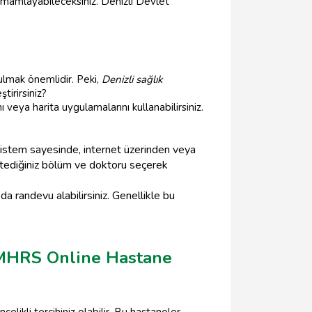
tamamlayabileceksiniz. Denizli Devlet
ulmak önemlidir. Peki,
Denizli sağlık
tirirsiniz?
veya harita uygulamalarını kullanabilirsiniz.
sistem sayesinde, internet üzerinden veya
istediğiniz bölüm ve doktoru seçerek
a randevu alabilirsiniz. Genellikle bu
i MHRS Online Hastane
elikli tercihiniz olabilir. Bu hastaneler,