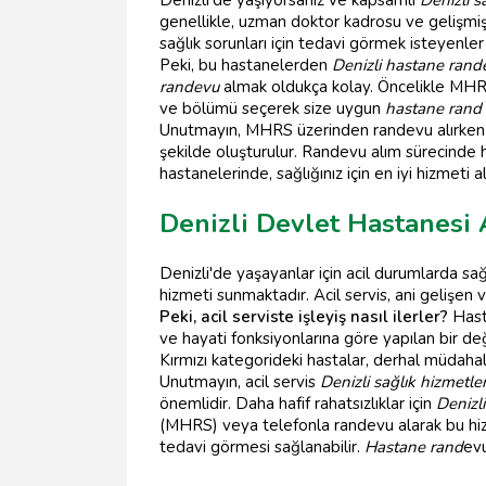
genellikle, uzman doktor kadrosu ve gelişmiş 
sağlık sorunları için tedavi görmek isteyenler i
Peki, bu hastanelerden
Denizli hastane rand
randevu
almak oldukça kolay. Öncelikle MHRS
ve bölümü seçerek size uygun
hastane rand
Unutmayın, MHRS üzerinden randevu alırken TC
şekilde oluşturulur. Randevu alım sürecinde h
hastanelerinde, sağlığınız için en iyi hizmeti 
Denizli Devlet Hastanesi 
Denizli'de yaşayanlar için acil durumlarda sa
hizmeti sunmaktadır. Acil servis, ani gelişen
Peki, acil serviste işleyiş nasıl ilerler?
Hasta
ve hayati fonksiyonlarına göre yapılan bir değ
Kırmızı kategorideki hastalar, derhal müdahale
Unutmayın, acil servis
Denizli sağlık hizmetler
önemlidir. Daha hafif rahatsızlıklar için
Denizl
(MHRS) veya telefonla randevu alarak bu hizme
tedavi görmesi sağlanabilir.
Hastane rand
evu