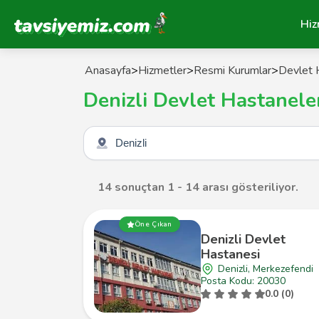
Tavsiyemiz Anasayfa
Hiz
Anasayfa
>
Hizmetler
>
Resmi Kurumlar
>
Devlet 
Denizli Devlet Hastanele
Şehir seçin
14 sonuçtan 1 - 14 arası gösteriliyor.
Öne Çıkan
Denizli Devlet
Hastanesi
Denizli, Merkezefendi
Posta Kodu: 20030
0.0 (0)