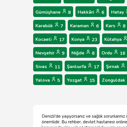
Gümüşhane
Hakkâri
Hatay
8
6
Karabük
Karaman
Kars
7
6
8
Kocaeli
Konya
Kütahya
17
23
Nevşehir
Niğde
Ordu
9
8
16
Sivas
Şanlıurfa
Şırnak
11
17
Yalova
Yozgat
Zonguldak
5
15
Denizli'de yaşıyorsanız ve sağlık sorunlarını
önemlidir. Bu rehber, devlet hastanesi online