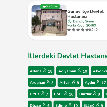
Öne Çıkan
Güney İlçe Devlet
Hastanesi
Denizli, Güney
Posta Kodu: 20460
0.0 (0)
İllerdeki Devlet Hastane
Adana
Adıyaman
Afyonk
18
10
Ardahan
Artvin
Aydın
3
8
17
Bitlis
Bolu
Burdur
7
10
9
Düzce
Edirne
Elâzığ
6
10
9