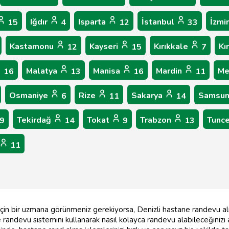
Iğdır
Isparta
İstanbul
İzmi
15
4
12
33
Kastamonu
Kayseri
Kırıkkale
Kı
12
15
7
Malatya
Manisa
Mardin
Me
16
13
16
11
Osmaniye
Rize
Sakarya
Samsu
6
11
14
Tekirdağ
Tokat
Trabzon
Tunce
9
14
9
13
11
z için bir uzmana görünmeniz gerekiyorsa, Denizli hastane randevu al
 randevu sistemini kullanarak nasıl kolayca randevu alabileceğinizi 