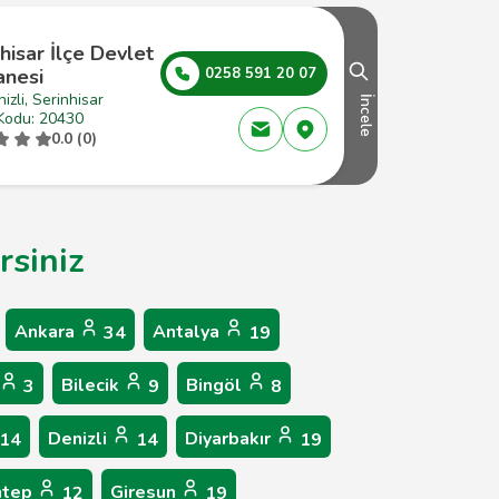
hisar İlçe Devlet
anesi
0258 591 20 07
izli, Serinhisar
İncele
Kodu: 20430
0.0 (0)
rsiniz
Ankara
Antalya
34
19
Bilecik
Bingöl
3
9
8
Denizli
Diyarbakır
14
14
19
ntep
Giresun
12
19