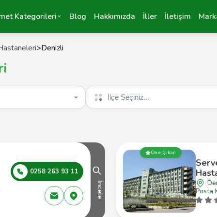
met Kategorileri
Blog
Hakkımızda
İller
İletişim
Mark
Hastaneleri
>
Denizli
ri
İlçe seçin
Öne Çıkan
Serv
0258 263 93 11
Hast
Den
İncele
Posta 