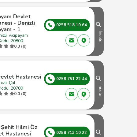
ayam Devlet
nesi - Denizli
0258 518 10 64
ayam - 1
İncele
izli, Acıpayam
Kodu: 20800
0.0 (0)
Devlet Hastanesi
0258 751 22 44
izli, Çal
İncele
Kodu: 20700
0.0 (0)
l Şehit Hilmi Öz
et Hastanesi
0258 713 10 22