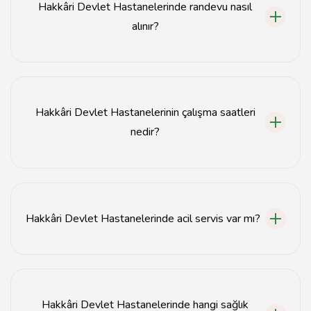
Hakkâri Devlet Hastanelerinde randevu nasıl
alınır?
Hakkâri Devlet Hastanelerinde randevu almak için e-
Nabız sistemi veya MHRS (Merkezi Hekim Randevu
Sistemi) üzerinden online randevu alabilirsiniz.
Hakkâri Devlet Hastanelerinin çalışma saatleri
nedir?
Hakkâri Devlet Hastaneleri genellikle hafta içi her gün
08:00 - 17:00 saatleri arasında hizmet vermektedir.
Hakkâri Devlet Hastanelerinde acil servis var mı?
Evet, Hakkâri Devlet Hastanelerinde 24 saat hizmet
veren acil servis bulunmaktadır.
Hakkâri Devlet Hastanelerinde hangi sağlık