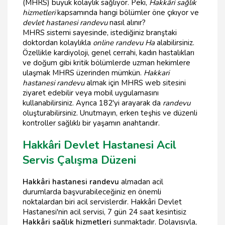
(MHRS) büyük kolaylık sağlıyor. Peki,
Hakkâri sağlık
hizmetleri
kapsamında hangi bölümler öne çıkıyor ve
devlet hastanesi randevu
nasıl alınır?
MHRS sistemi sayesinde, istediğiniz branştaki
doktordan kolaylıkla
online randevu Ha
alabilirsiniz.
Özellikle kardiyoloji, genel cerrahi, kadın hastalıkları
ve doğum gibi kritik bölümlerde uzman hekimlere
ulaşmak MHRS üzerinden mümkün.
Hakkari
hastanesi randevu
almak için MHRS web sitesini
ziyaret edebilir veya mobil uygulamasını
kullanabilirsiniz. Ayrıca 182'yi arayarak da
randevu
oluşturabilirsiniz. Unutmayın, erken teşhis ve düzenli
kontroller sağlıklı bir yaşamın anahtarıdır.
Hakkâri Devlet Hastanesi Acil
Servis Çalışma Düzeni
Hakkâri hastanesi randevu
almadan acil
durumlarda başvurabileceğiniz en önemli
noktalardan biri acil servislerdir. Hakkâri Devlet
Hastanesi'nin acil servisi, 7 gün 24 saat kesintisiz
Hakkâri sağlık hizmetleri
sunmaktadır. Dolayısıyla,