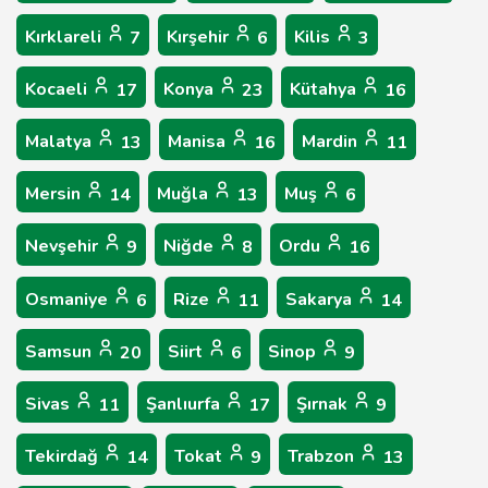
Kırklareli
Kırşehir
Kilis
7
6
3
Kocaeli
Konya
Kütahya
17
23
16
Malatya
Manisa
Mardin
13
16
11
Mersin
Muğla
Muş
14
13
6
Nevşehir
Niğde
Ordu
9
8
16
Osmaniye
Rize
Sakarya
6
11
14
Samsun
Siirt
Sinop
20
6
9
Sivas
Şanlıurfa
Şırnak
11
17
9
Tekirdağ
Tokat
Trabzon
14
9
13