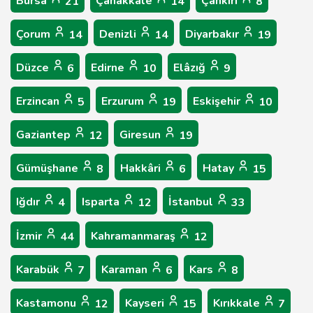
Bursa
Çanakkale
Çankırı
21
14
8
Çorum
Denizli
Diyarbakır
14
14
19
Düzce
Edirne
Elâzığ
6
10
9
Erzincan
Erzurum
Eskişehir
5
19
10
Gaziantep
Giresun
12
19
Gümüşhane
Hakkâri
Hatay
8
6
15
Iğdır
Isparta
İstanbul
4
12
33
İzmir
Kahramanmaraş
44
12
Karabük
Karaman
Kars
7
6
8
Kastamonu
Kayseri
Kırıkkale
12
15
7