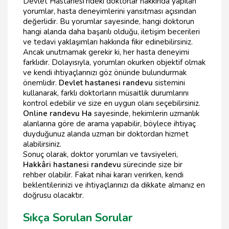
Devlet Hastanesi'ndeki doktorlar hakkında yapılan
yorumlar, hasta deneyimlerini yansıtması açısından
değerlidir. Bu yorumlar sayesinde, hangi doktorun
hangi alanda daha başarılı olduğu, iletişim becerileri
ve tedavi yaklaşımları hakkında fikir edinebilirsiniz.
Ancak unutmamak gerekir ki, her hasta deneyimi
farklıdır. Dolayısıyla, yorumları okurken objektif olmak
ve kendi ihtiyaçlarınızı göz önünde bulundurmak
önemlidir.
Devlet hastanesi randevu
sistemini
kullanarak, farklı doktorların müsaitlik durumlarını
kontrol edebilir ve size en uygun olanı seçebilirsiniz.
Online randevu Ha
sayesinde, hekimlerin uzmanlık
alanlarına göre de arama yapabilir, böylece ihtiyaç
duyduğunuz alanda uzman bir doktordan hizmet
alabilirsiniz.
Sonuç olarak, doktor yorumları ve tavsiyeleri,
Hakkâri hastanesi randevu
sürecinde size bir
rehber olabilir. Fakat nihai kararı verirken, kendi
beklentilerinizi ve ihtiyaçlarınızı da dikkate almanız en
doğrusu olacaktır.
Sıkça Sorulan Sorular