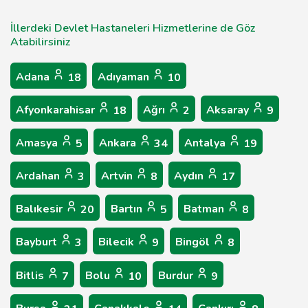
İllerdeki Devlet Hastaneleri Hizmetlerine de Göz
Atabilirsiniz
Adana
Adıyaman
18
10
Afyonkarahisar
Ağrı
Aksaray
18
2
9
Amasya
Ankara
Antalya
5
34
19
Ardahan
Artvin
Aydın
3
8
17
Balıkesir
Bartın
Batman
20
5
8
Bayburt
Bilecik
Bingöl
3
9
8
Bitlis
Bolu
Burdur
7
10
9