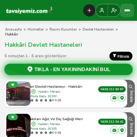
Tavsiyemiz Anasayfa
Anasayfa
>
Hizmetler
>
Resmi Kurumlar
>
Devlet Hastaneleri
>
Hakkâri
Hakkâri Devlet Hastaneleri
6 sonuçtan 1 - 6 arası gösteriliyor.
Filtrele
TIKLA -
EN YAKININDAKİNİ BUL
Hakkari Devlet Hastanesi - Hakkâri Merkez - 1
0438 211 60 67
Hakkâri, Merkez
İncele
Posta Kodu: 30100
0.0 (0)
Hakkari Ağız Ve Diş Sağlığı Merkezi
0438 211 04 41
Hakkâri, Merkez
İncele
Posta Kodu: 30100
0.0 (0)