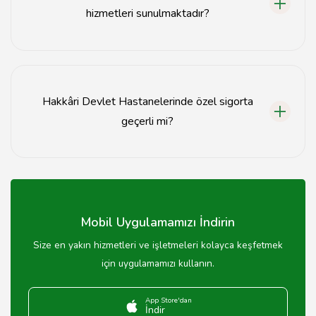
hizmetleri sunulmaktadır?
Hakkâri Devlet Hastanelerinde genel sağlık hizmetleri,
poliklinik hizmetleri, acil servis, laboratuvar ve
görüntüleme hizmetleri gibi çeşitli sağlık hizmetleri
Hakkâri Devlet Hastanelerinde özel sigorta
sunulmaktadır.
geçerli mi?
Hakkâri Devlet Hastanelerinde özel sigorta ile tedavi
olabilirsiniz, ancak bazı hizmetlerde ek ücret talep
edilebilir.
Mobil Uygulamamızı İndirin
Size en yakın hizmetleri ve işletmeleri kolayca keşfetmek
için uygulamamızı kullanın.
App Store'dan
İndir