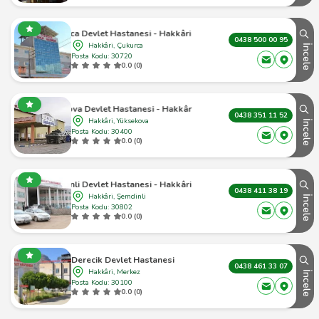
Çukurca Devlet Hastanesi - Hakkâri Çukurca - 1
0438 500 00 95
Hakkâri, Çukurca
İncele
Posta Kodu: 30720
0.0 (0)
Yüksekova Devlet Hastanesi - Hakkâri Yüksekova - 1
0438 351 11 52
Hakkâri, Yüksekova
İncele
Posta Kodu: 30400
0.0 (0)
Şemdinli Devlet Hastanesi - Hakkâri Şemdinli - 1
0438 411 38 19
Hakkâri, Şemdinli
İncele
Posta Kodu: 30802
0.0 (0)
Derecik Devlet Hastanesi
0438 461 33 07
Hakkâri, Merkez
İncele
Posta Kodu: 30100
0.0 (0)