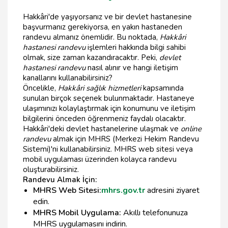
Hakkâri'de yaşıyorsanız ve bir devlet hastanesine
başvurmanız gerekiyorsa, en yakın hastaneden
randevu almanız önemlidir. Bu noktada,
Hakkâri
hastanesi randevu
işlemleri hakkında bilgi sahibi
olmak, size zaman kazandıracaktır. Peki,
devlet
hastanesi randevu
nasıl alınır ve hangi iletişim
kanallarını kullanabilirsiniz?
Öncelikle,
Hakkâri sağlık hizmetleri
kapsamında
sunulan birçok seçenek bulunmaktadır. Hastaneye
ulaşımınızı kolaylaştırmak için konumunu ve iletişim
bilgilerini önceden öğrenmeniz faydalı olacaktır.
Hakkâri'deki devlet hastanelerine ulaşmak ve
online
randevu
almak için MHRS (Merkezi Hekim Randevu
Sistemi)'ni kullanabilirsiniz. MHRS web sitesi veya
mobil uygulaması üzerinden kolayca randevu
oluşturabilirsiniz.
Randevu Almak İçin:
MHRS Web Sitesi:
mhrs.gov.tr
adresini ziyaret
edin.
MHRS Mobil Uygulama:
Akıllı telefonunuza
MHRS uygulamasını indirin.