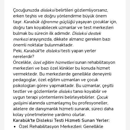
Çocuğunuzda
disleksi
belirtileri gözlemliyorsanız,
erken teşhis ve doğru yönlendirme büyük önem
taşır.
Karabük öğrenme güçlüğü
yaşayan çocuklar için,
doğru tanı koyabilecek uzmanlar ve test merkezleri
bulmak bu sürecin ilk adımıdır.
Disleksi destek
merkezi
arayışınızda, dikkate almanız gereken bazı
önemli noktalar bulunmaktadır.
Peki,
Karabük
'te
disleksi
testi yapan yerler
nerelerdir?
Öncelikle,
özel eğitim hizmetleri
sunan rehabilitasyon
merkezleri ve bazı özel klinikler bu konuda hizmet
vermektedir. Bu merkezlerde genellikle deneyimli
pedagoglar, özel eğitim uzmanları ve çocuk
psikologları görev yapmaktadır. Bu uzmanlar, çeşitli
testler ve gözlemlerle
disleks
tanısı koyabilir ve
uygun terapi yöntemlerini belirleyebilirler.
Çocuk
gelişimi
alanında uzmanlaşmış bu profesyoneller,
ailelere de danışmanlık hizmeti sunarak, süreci daha
kolay yönetmelerine yardımcı olurlar.
Karabük'te Disleksi Testi Hizmeti Sunan Yerler:
Özel Rehabilitasyon Merkezleri: Genellikle