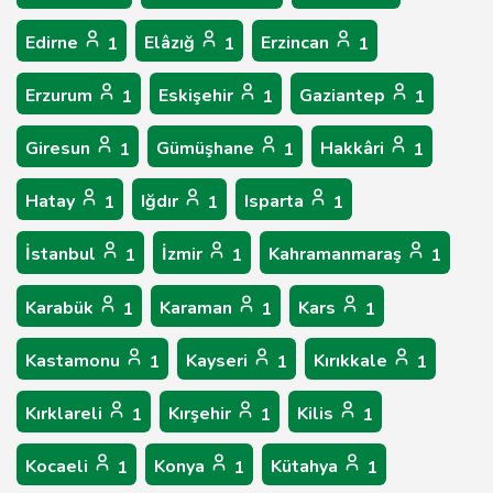
Edirne
Elâzığ
Erzincan
1
1
1
Erzurum
Eskişehir
Gaziantep
1
1
1
Giresun
Gümüşhane
Hakkâri
1
1
1
Hatay
Iğdır
Isparta
1
1
1
İstanbul
İzmir
Kahramanmaraş
1
1
1
Karabük
Karaman
Kars
1
1
1
Kastamonu
Kayseri
Kırıkkale
1
1
1
Kırklareli
Kırşehir
Kilis
1
1
1
Kocaeli
Konya
Kütahya
1
1
1