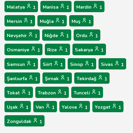
Malatya
Manisa
Mardin
1
1
1
Mersin
Muğla
Muş
1
1
1
Nevşehir
Niğde
Ordu
1
1
1
Osmaniye
Rize
Sakarya
1
1
1
Samsun
Siirt
Sinop
Sivas
1
1
1
1
Şanlıurfa
Şırnak
Tekirdağ
1
1
1
Tokat
Trabzon
Tunceli
1
1
1
Uşak
Van
Yalova
Yozgat
1
1
1
1
Zonguldak
1