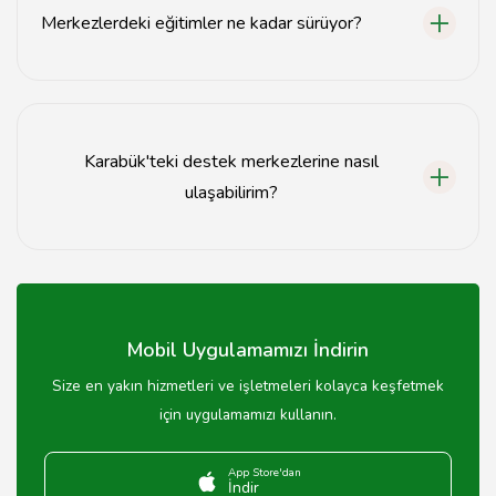
Merkezlerdeki eğitimler ne kadar sürüyor?
Eğitim süreleri çocuğun ihtiyaçlarına göre değişiklik
göstermektedir.
Karabük'teki destek merkezlerine nasıl
ulaşabilirim?
Destek merkezlerine telefon veya web siteleri
üzerinden ulaşabilirsiniz.
Mobil Uygulamamızı İndirin
Size en yakın hizmetleri ve işletmeleri kolayca keşfetmek
için uygulamamızı kullanın.
App Store'dan
İndir