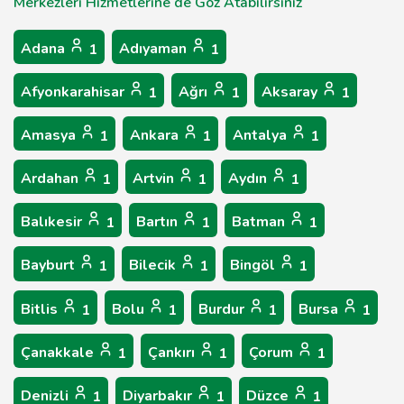
Merkezleri Hizmetlerine de Göz Atabilirsiniz
Adana
Adıyaman
1
1
Afyonkarahisar
Ağrı
Aksaray
1
1
1
Amasya
Ankara
Antalya
1
1
1
Ardahan
Artvin
Aydın
1
1
1
Balıkesir
Bartın
Batman
1
1
1
Bayburt
Bilecik
Bingöl
1
1
1
Bitlis
Bolu
Burdur
Bursa
1
1
1
1
Çanakkale
Çankırı
Çorum
1
1
1
Denizli
Diyarbakır
Düzce
1
1
1