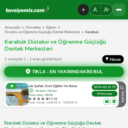
Tavsiyemiz Anasayfa
Anasayfa
>
Hizmetler
>
Eğitim
>
Disleksi ve Öğrenme Güçlüğü Destek Merkezleri
>
Karabük
Karabük Disleksi ve Öğrenme Güçlüğü
Destek Merkezleri
1 sonuçtan 1 - 1 arası gösteriliyor.
Filtrele
TIKLA -
EN YAKININDAKİNİ BUL
Karabük Şafak Özel Eğitim Ve Rehabilitasyon
0370 412 31 75
Karabük, Merkez
İncele
Whatsapp
Posta Kodu: 78050
0.0 (0)
Fiyat Aralığı: 1.000,00 ₺ - 5.000,00 ₺
İllerdeki Disleksi ve Öğrenme Güçlüğü Destek