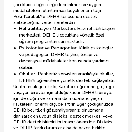
çocukların doğru değerlendirilmesi ve uygun
müdahalelerin planlanması büyük önem taşır.
Peki, Karabük'te DEHB konusunda destek
alabileceğiniz yerler nerelerdir?
Rehabilitasyon Merkezleri:
Bazı rehabilitasyon
merkezleri, DEHB'li çocuklara yönelik
özel
eğitim
programları sunmaktadır.
Psikologlar ve Pedagoglar:
Klinik psikologlar
ve pedagoglar, DEHB teşhisi, terapi ve
davranışsal müdahaleler konusunda yardımcı
olabilir.
Okullar:
Rehberlik servisleri aracılığıyla okullar,
DEHB'li öğrencilere yönelik destek sağlayabilir.
Unutmamak gerekir ki,
Karabük öğrenme güçlüğü
yaşayan bireyler için olduğu kadar DEHB'li bireyler
için de doğru ve zamanında müdahale, yaşam
kalitelerini önemli ölçüde artırır. Eğer çocuğunuzda
DEHB belirtileri gözlemliyorsanız, bir uzmana
danışarak en uygun
disleksi destek merkezi
veya
DEHB destek birimini bulmanız önemlidir.
Disleks
i
ve DEHB farklı durumlar olsa da bazen birlikte