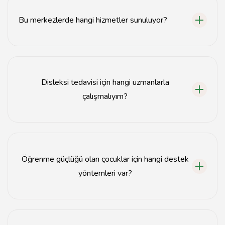
merkezleri mevcuttur.
Bu merkezlerde hangi hizmetler sunuluyor?
Merkezlerde özel eğitim hizmetleri, bireysel destek
programları ve çocuk gelişimi danışmanlığı
sunulmaktadır.
Disleksi tedavisi için hangi uzmanlarla
çalışmalıyım?
Disleksi uzmanları, özel eğitim öğretmenleri ve
psikologlarla çalışmanız önerilir.
Öğrenme güçlüğü olan çocuklar için hangi destek
yöntemleri var?
Bireysel eğitim planları, oyun terapisi ve grup terapileri
gibi yöntemler kullanılmaktadır.