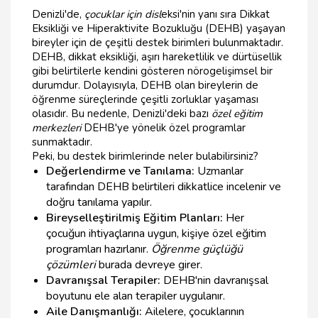
Denizli'de,
çocuklar için disl
eksi'nin yanı sıra Dikkat
Eksikliği ve Hiperaktivite Bozukluğu (DEHB) yaşayan
bireyler için de çeşitli destek birimleri bulunmaktadır.
DEHB, dikkat eksikliği, aşırı hareketlilik ve dürtüsellik
gibi belirtilerle kendini gösteren nörogelişimsel bir
durumdur. Dolayısıyla, DEHB olan bireylerin de
öğrenme süreçlerinde çeşitli zorluklar yaşaması
olasıdır. Bu nedenle, Denizli'deki bazı
özel eğitim
merkezleri
DEHB'ye yönelik özel programlar
sunmaktadır.
Peki, bu destek birimlerinde neler bulabilirsiniz?
Değerlendirme ve Tanılama:
Uzmanlar
tarafından DEHB belirtileri dikkatlice incelenir ve
doğru tanılama yapılır.
Bireyselleştirilmiş Eğitim Planları:
Her
çocuğun ihtiyaçlarına uygun, kişiye özel eğitim
programları hazırlanır.
Öğrenme güçlüğü
çözümleri
burada devreye girer.
Davranışsal Terapiler:
DEHB'nin davranışsal
boyutunu ele alan terapiler uygulanır.
Aile Danışmanlığı:
Ailelere, çocuklarının