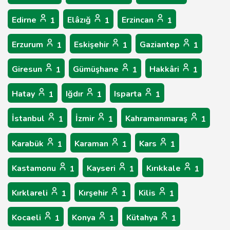
Edirne
Elâzığ
Erzincan
1
1
1
Erzurum
Eskişehir
Gaziantep
1
1
1
Giresun
Gümüşhane
Hakkâri
1
1
1
Hatay
Iğdır
Isparta
1
1
1
İstanbul
İzmir
Kahramanmaraş
1
1
1
Karabük
Karaman
Kars
1
1
1
Kastamonu
Kayseri
Kırıkkale
1
1
1
Kırklareli
Kırşehir
Kilis
1
1
1
Kocaeli
Konya
Kütahya
1
1
1