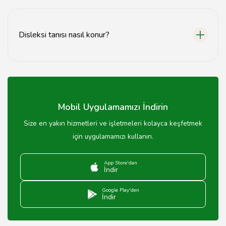
Özel eğitim, bireysel öğretim yöntemleri ve psikolojik
destek gibi hizmetler sunulmaktadır.
Disleksi tanısı nasıl konur?
Disleksi tanısı, uzman bir eğitmen veya psikolog
tarafından yapılan değerlendirmelerle konur.
Mobil Uygulamamızı İndirin
Size en yakın hizmetleri ve işletmeleri kolayca keşfetmek
için uygulamamızı kullanın.
App Store'dan
İndir
Google Play'den
İndir