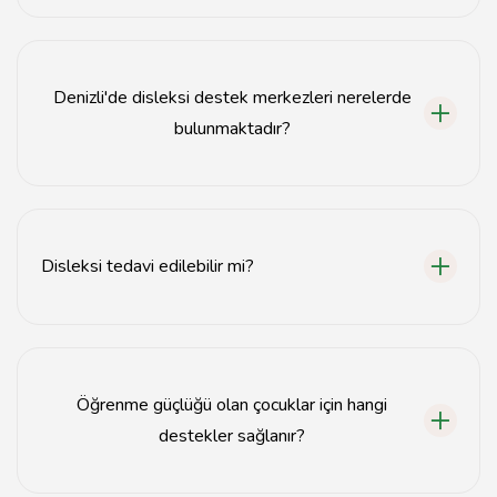
Okuma güçlüğü, kelime dağarcığında yetersizlik, yazım
hataları ve dikkat dağınıklığı gibi belirtiler gösterir.
Denizli'de disleksi destek merkezleri nerelerde
bulunmaktadır?
Denizli'de birçok özel eğitim merkezi, disleksi destek
hizmetleri sunmaktadır.
Disleksi tedavi edilebilir mi?
Disleksi tedavi edilemez, ancak uygun eğitim ve
destekle yönetilebilir.
Öğrenme güçlüğü olan çocuklar için hangi
destekler sağlanır?