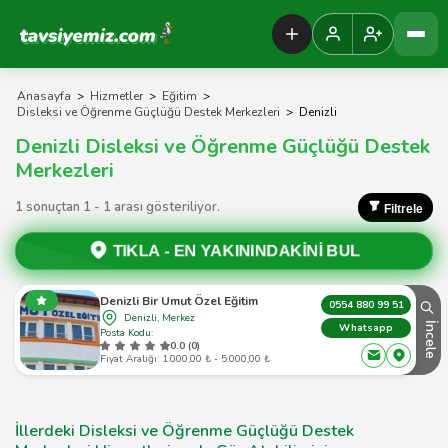
Tavsiyemiz Anasayfa
Anasayfa
>
Hizmetler
>
Eğitim
>
Disleksi ve Öğrenme Güçlüğü Destek Merkezleri
>
Denizli
Denizli Disleksi ve Öğrenme Güçlüğü Destek
Merkezleri
1 sonuçtan 1 - 1 arası gösteriliyor.
Filtrele
TIKLA -
EN YAKININDAKİNİ BUL
Denizli Bir Umut Özel Eğitim
0554 880 99 51
Denizli, Merkez
İncele
Whatsapp
Posta Kodu:
0.0 (0)
Fiyat Aralığı: 1.000,00 ₺ - 5.000,00 ₺
İllerdeki Disleksi ve Öğrenme Güçlüğü Destek