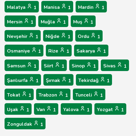
Malatya
Manisa
Mardin
1
1
1
Mersin
Muğla
Muş
1
1
1
Nevşehir
Niğde
Ordu
1
1
1
Osmaniye
Rize
Sakarya
1
1
1
Samsun
Siirt
Sinop
Sivas
1
1
1
1
Şanlıurfa
Şırnak
Tekirdağ
1
1
1
Tokat
Trabzon
Tunceli
1
1
1
Uşak
Van
Yalova
Yozgat
1
1
1
1
Zonguldak
1