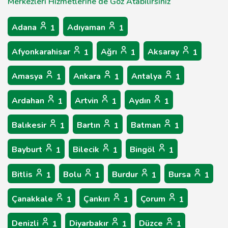
Merkezleri Hizmetlerine de Göz Atabilirsiniz
Adana
Adıyaman
1
1
Afyonkarahisar
Ağrı
Aksaray
1
1
1
Amasya
Ankara
Antalya
1
1
1
Ardahan
Artvin
Aydın
1
1
1
Balıkesir
Bartın
Batman
1
1
1
Bayburt
Bilecik
Bingöl
1
1
1
Bitlis
Bolu
Burdur
Bursa
1
1
1
1
Çanakkale
Çankırı
Çorum
1
1
1
Denizli
Diyarbakır
Düzce
1
1
1