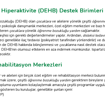
e Hiperaktivite (DEHB) Destek Birimleri
e Bozukluğu (DEHB) olan
çocuklara
ve ailelere yönelik çeşitli
öğrenme
le psikolojik danışmanlık merkezleri, özel eğitim merkezleri ve bazı 
steren
çocuklara
yönelik
öğrenme bozukluğu yardım
sağlamaktır.
hisi için gerekli değerlendirmeler yapılır. Ardından,
disleksi tedavi
ci genellikle ilaç tedavisi (psikiyatrist tarafından yönlendirilir) ve d
erin de DEHB hakkında bilinçlenmesi ve
çocu
klarına nasıl destek ola
 DEHB'nin olumsuz etkilerini en aza indirmek mümkündür. Isparta'
ecektir.
habilitasyon Merkezleri
r ve aileleri için birçok özel eğitim ve rehabilitasyon merkezi bulun
lmak üzere, çeşitli
öğrenme bozukluğu yardım
gerektiren bireylere y
opluma uyumlarını kolaylaştırmak amacıyla çeşitli programlar uygula
gösteren bu kuruluşlar, genellikle şunları içerir:
EP)