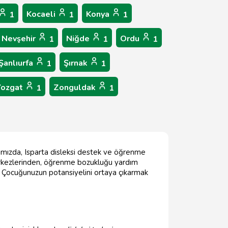
Kocaeli
Konya
1
1
1
Nevşehir
Niğde
Ordu
1
1
1
Şanlıurfa
Şırnak
1
1
Yozgat
Zonguldak
1
1
azımızda, Isparta disleksi destek ve öğrenme
merkezlerinden, öğrenme bozukluğu yardım
z. Çocuğunuzun potansiyelini ortaya çıkarmak