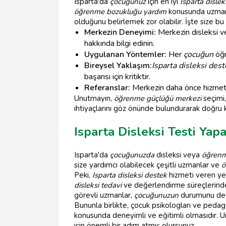
Isparta'da
çocuğunuz
için en iyi
Isparta dislek
öğrenme bozukluğu yardım
konusunda uzmanl
olduğunu belirlemek zor olabilir. İşte size bu
Merkezin Deneyimi:
Merkezin disleksi v
hakkında bilgi edinin.
Uygulanan Yöntemler:
Her
çocuğun
öğr
Bireysel Yaklaşım:
Isparta disleksi dest
başarısı için kritiktir.
Referanslar:
Merkezin daha önce hizmet ver
Unutmayın,
öğrenme güçlüğü merkezi
seçimi
ihtiyaçlarını göz önünde bulundurarak doğru k
Isparta Disleksi Testi Ya
Isparta'da
çocuğunuzda
disleksi veya
öğrenm
size yardımcı olabilecek çeşitli uzmanlar ve
ö
Peki,
Isparta disleksi destek
hizmeti veren yerl
disleksi tedavi
ve değerlendirme süreçlerinde 
görevli uzmanlar,
çocuğunuzun
durumunu değ
Bununla birlikte, çocuk psikologları ve pedag
konusunda deneyimli ve eğitimli olmasıdır. 
için önemli bir adım atmış olursunuz.