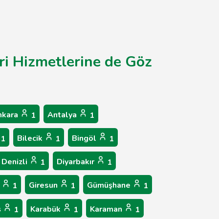
ri Hizmetlerine de Göz
nkara
Antalya
1
1
Bilecik
Bingöl
1
1
1
Denizli
Diyarbakır
1
1
p
Giresun
Gümüşhane
1
1
1
ş
Karabük
Karaman
1
1
1