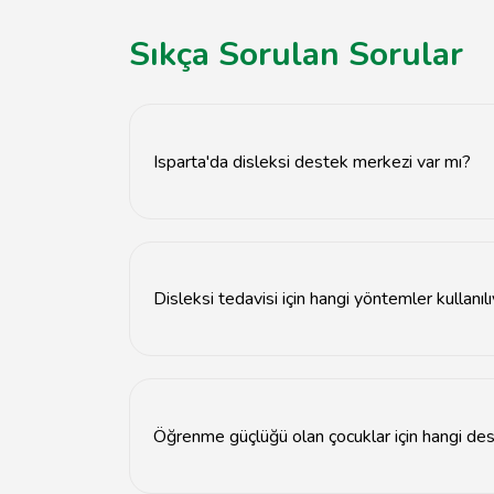
Sıkça Sorulan Sorular
Isparta'da disleksi destek merkezi var mı?
Evet, Isparta'da disleksi destek hizmeti suna
Disleksi tedavisi için hangi yöntemler kullanıl
Disleksi tedavisinde bireysel eğitim, özel öğre
Öğrenme güçlüğü olan çocuklar için hangi des