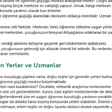
si destek
ve
öğrenme güçlüğü merkezi
arayışında mısınız? Doğru adr
aşmış birçok merkeze ev sahipliği yapıyor. Ancak, hangi merkezin
 konuda yardımcı olacak bazı kriterler:
e öğrenme güçlüğü alanındaki deneyimi oldukça önemlidir. Uzman 
enme stili farklıdır. Merkezin, farklı öğrenme stillerine uygun yönt
ek
merkezinin,
çocuğunuzun
bireysel ihtiyaçlarına odaklanan bir 
diği ailelerle iletişime geçerek geri bildirimlerini alabilirsiniz.
,
çocuğunuzun
geleceği için atılacak önemli bir adımdır. Bu nedenle
ararı vermelisiniz.
pan Yerler ve Uzmanlar
e bozukluğu
şüphesi varsa, doğru teşhis için güvenilir yerleri bulm
ğrenme güçlüğü merkezi
bulunmaktadır.
eri nasıl bulabilirsiniz? Öncelikle, rehberlik araştırma merkezlerine 
size yol gösterebilirler. Ayrıca, özel eğitim merkezlerinde de disl
erlendirerek size en uygun
öğrenme bozukluğu yardımını
sunabilir
oglar da disleksi tanısı koyma konusunda yetkin olabilirler. Önemli
Unutmayın, erken teşhis ve doğru
Isparta disleksi destek
sayesinde