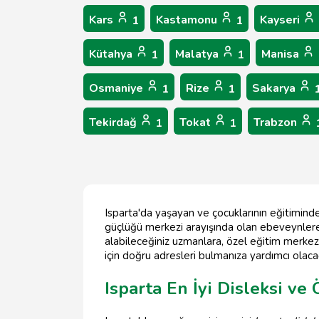
Kars
Kastamonu
Kayseri
1
1
Kütahya
Malatya
Manisa
1
1
Osmaniye
Rize
Sakarya
1
1
Tekirdağ
Tokat
Trabzon
1
1
Isparta'da yaşayan ve çocuklarının eğitiminde
güçlüğü merkezi arayışında olan ebeveynlere
alabileceğiniz uzmanlara, özel eğitim merkez
için doğru adresleri bulmanıza yardımcı olaca
Isparta En İyi Disleksi v