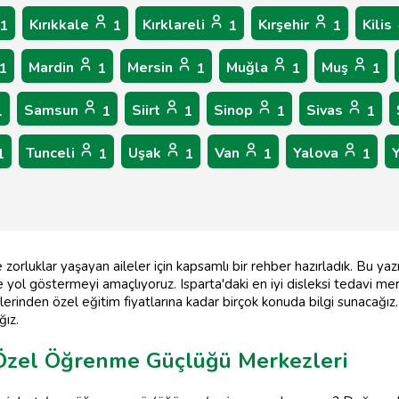
Kırıkkale
Kırklareli
Kırşehir
Kilis
1
1
1
1
Mardin
Mersin
Muğla
Muş
1
1
1
1
1
Samsun
Siirt
Sinop
Sivas
1
1
1
1
1
Tunceli
Uşak
Van
Yalova
1
1
1
1
1
 zorluklar yaşayan aileler için kapsamlı bir rehber hazırladık. Bu y
 yol göstermeyi amaçlıyoruz. Isparta'daki en iyi disleksi tedavi 
lerinden özel eğitim fiyatlarına kadar birçok konuda bilgi sunacağı
ğız.
e Özel Öğrenme Güçlüğü Merkezleri