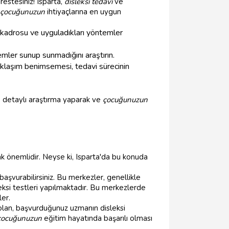
estesiniz! Isparta,
disleksi tedavi
ve
çocuğunuzun
ihtiyaçlarına en uygun
kadrosu ve uyguladıkları yöntemler
emler sunup sunmadığını araştırın.
yaklaşım benimsemesi, tedavi sürecinin
, detaylı araştırma yaparak ve
çocuğunuzun
ak önemlidir. Neyse ki, Isparta'da bu konuda
başvurabilirsiniz. Bu merkezler, genellikle
eksi testleri yapılmaktadır. Bu merkezlerde
ler.
 olan, başvurduğunuz uzmanın disleksi
çocuğunuzun
eğitim hayatında başarılı olması