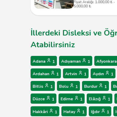
Fiyat Aralığı: 1.000,00 ₺ -
5.000,00 ₺
İllerdeki Disleksi ve 
Atabilirsiniz
Adana
Adıyaman
Afyonkara
1
1
Ardahan
Artvin
Aydın
1
1
1
Bitlis
Bolu
Burdur
B
1
1
1
Düzce
Edirne
Elâzığ
1
1
1
Hakkâri
Hatay
Iğdır
1
1
1