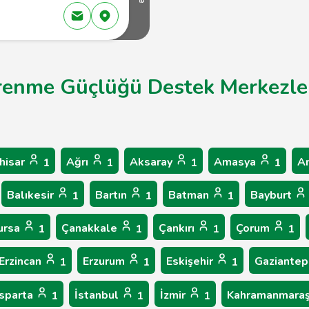
Öğrenme Güçlüğü Destek Merkezle
hisar
Ağrı
Aksaray
Amasya
A
1
1
1
1
Balıkesir
Bartın
Batman
Bayburt
1
1
1
ursa
Çanakkale
Çankırı
Çorum
1
1
1
1
Erzincan
Erzurum
Eskişehir
Gaziante
1
1
1
Isparta
İstanbul
İzmir
Kahramanmara
1
1
1