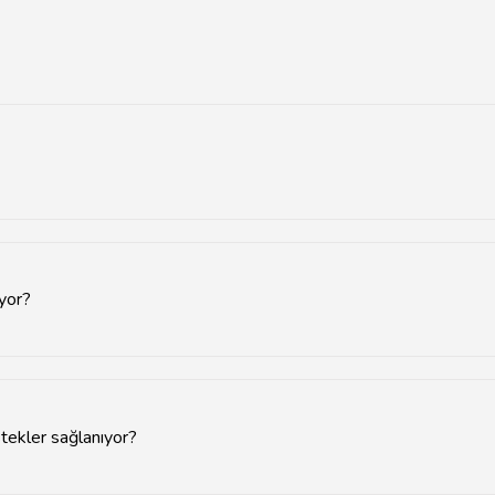
n merkezler bulunmaktadır.
ıyor?
tim yöntemleri ve terapi seansları kullanılmaktadır.
tekler sağlanıyor?