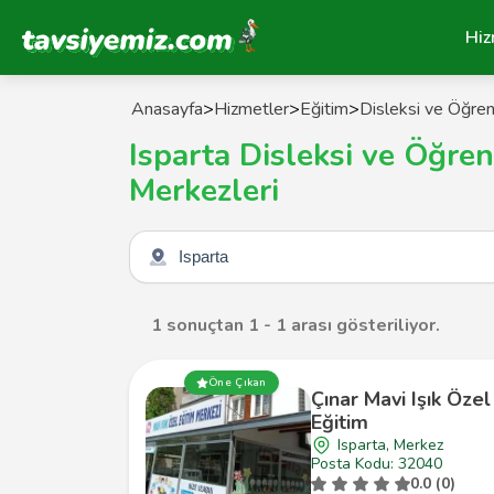
Tavsiyemiz Anasayfa
Hiz
Anasayfa
>
Hizmetler
>
Eğitim
>
Disleksi ve Öğre
Isparta Disleksi ve Öğr
Merkezleri
Şehir seçin
1 sonuçtan 1 - 1 arası gösteriliyor.
Öne Çıkan
Çınar Mavi Işık Özel
Eğitim
Isparta, Merkez
Posta Kodu: 32040
0.0 (0)