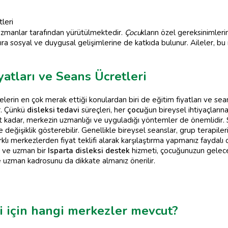
leri
zmanlar tarafından yürütülmektedir.
Çocu
kların özel gereksinimler
sıra sosyal ve duygusal gelişimlerine de katkıda bulunur. Aileler, bu
yatları ve Seans Ücretleri
elerin en çok merak ettiği konulardan biri de eğitim fiyatları ve sea
r. Çünkü
disleksi tedavi
süreçleri, her
çocu
ğun bireysel ihtiyaçların
t kadar, merkezin uzmanlığı ve uyguladığı yöntemler de önemlidir. 
eğişiklik gösterebilir. Genellikle bireysel seanslar, grup terapiler
rklı merkezlerden fiyat teklifi alarak karşılaştırma yapmanız faydalı
li ve uzman bir
Isparta disleksi destek
hizmeti, çocuğunuzun geleceğ
ve uzman kadrosunu da dikkate almanız önerilir.
si için hangi merkezler mevcut?