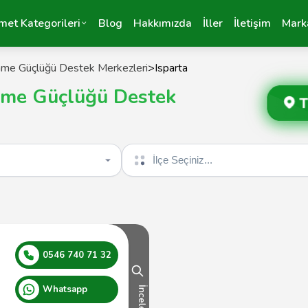
met Kategorileri
Blog
Hakkımızda
İller
İletişim
Mark
nme Güçlüğü Destek Merkezleri
>
Isparta
enme Güçlüğü Destek
T
İlçe seçin
0546 740 71 32
Whatsapp
İncele