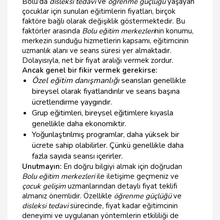
Bolu'da
disleksi tedavi
ve
öğrenme güçlüğü
yaşayan
çocuklar için sunulan eğitimlerin fiyatları, birçok
faktöre bağlı olarak değişiklik göstermektedir. Bu
faktörler arasında
Bolu eğitim merkezleri
nin konumu,
merkezin sunduğu hizmetlerin kapsamı, eğitimcinin
uzmanlık alanı ve seans süresi yer almaktadır.
Dolayısıyla, net bir fiyat aralığı vermek zordur.
Ancak genel bir fikir vermek gerekirse:
Özel eğitim danışmanlığı
seansları genellikle
bireysel olarak fiyatlandırılır ve seans başına
ücretlendirme yaygındır.
Grup eğitimleri, bireysel eğitimlere kıyasla
genellikle daha ekonomiktir.
Yoğunlaştırılmış programlar, daha yüksek bir
ücrete sahip olabilirler. Çünkü genellikle daha
fazla sayıda seansı içerirler.
Unutmayın:
En doğru bilgiyi almak için doğrudan
Bolu eğitim merkezleri
ile iletişime geçmeniz ve
çocuk gelişim
uzmanlarından detaylı fiyat teklifi
almanız önemlidir. Özellikle
öğrenme güçlüğü
ve
disleksi tedavi
sürecinde, fiyat kadar eğitimcinin
deneyimi ve uygulanan yöntemlerin etkililiği de