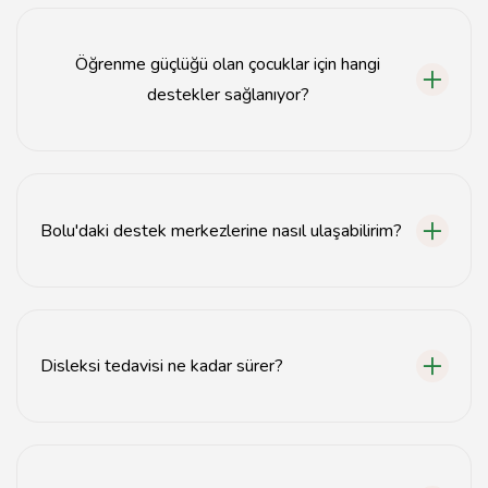
Bolu'da disleksi tedavisi için özel eğitim merkezleri ve
çocuk gelişim uzmanları tarafından hizmet veren birçok
merkez bulunmaktadır.
Öğrenme güçlüğü olan çocuklar için hangi
destekler sağlanıyor?
Öğrenme güçlüğü olan çocuklar için bireysel eğitim
programları, psikolojik destek ve özel eğitim
danışmanlığı gibi hizmetler sunulmaktadır.
Bolu'daki destek merkezlerine nasıl ulaşabilirim?
Bolu'daki destek merkezlerine internet üzerinden veya
telefonla ulaşabilir, randevu alabilirsiniz.
Disleksi tedavisi ne kadar sürer?
Disleksi tedavisinin süresi, çocuğun ihtiyaçlarına ve
tedavi planına bağlı olarak değişiklik göstermektedir.