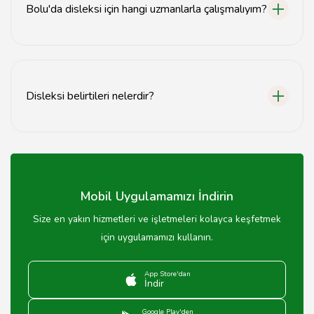
Bolu'da disleksi için hangi uzmanlarla çalışmalıyım?
Bolu'da disleksi için özel eğitim öğretmenleri,
psikologlar ve çocuk gelişim uzmanları ile çalışmanız
önerilir.
Disleksi belirtileri nelerdir?
Disleksi belirtileri arasında okuma güçlüğü, yazım
hataları ve kelime dağarcığında sınırlılık yer alır.
Mobil Uygulamamızı İndirin
Size en yakın hizmetleri ve işletmeleri kolayca keşfetmek
için uygulamamızı kullanın.
App Store'dan
İndir
Google Play'den