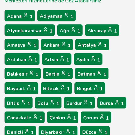
Merkezleri Hizmetlerine de Göz Atabilirsiniz
Adana
Adıyaman
1
1
Afyonkarahisar
Ağrı
Aksaray
1
1
1
Amasya
Ankara
Antalya
1
1
1
Ardahan
Artvin
Aydın
1
1
1
Balıkesir
Bartın
Batman
1
1
1
Bayburt
Bilecik
Bingöl
1
1
1
Bitlis
Bolu
Burdur
Bursa
1
1
1
1
Çanakkale
Çankırı
Çorum
1
1
1
Denizli
Diyarbakır
Düzce
1
1
1