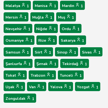
Malatya
Manisa
Mardin
1
1
1
Mersin
Muğla
Muş
1
1
1
Nevşehir
Niğde
Ordu
1
1
1
Osmaniye
Rize
Sakarya
1
1
1
Samsun
Siirt
Sinop
Sivas
1
1
1
1
Şanlıurfa
Şırnak
Tekirdağ
1
1
1
Tokat
Trabzon
Tunceli
1
1
1
Uşak
Van
Yalova
Yozgat
1
1
1
1
Zonguldak
1