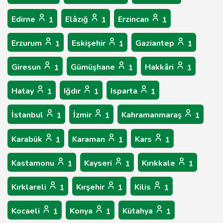
Edirne
Elâzığ
Erzincan
1
1
1
Erzurum
Eskişehir
Gaziantep
1
1
1
Giresun
Gümüşhane
Hakkâri
1
1
1
Hatay
Iğdır
Isparta
1
1
1
İstanbul
İzmir
Kahramanmaraş
1
1
1
Karabük
Karaman
Kars
1
1
1
Kastamonu
Kayseri
Kırıkkale
1
1
1
Kırklareli
Kırşehir
Kilis
1
1
1
Kocaeli
Konya
Kütahya
1
1
1