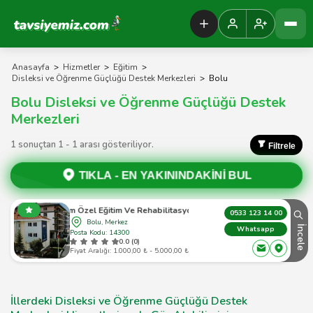
Tavsiyemiz Anasayfa
Anasayfa
>
Hizmetler
>
Eğitim
>
Disleksi ve Öğrenme Güçlüğü Destek Merkezleri
>
Bolu
Bolu Disleksi ve Öğrenme Güçlüğü Destek
Merkezleri
1 sonuçtan 1 - 1 arası gösteriliyor.
Filtrele
TIKLA -
EN YAKININDAKİNİ BUL
Gelişim Özel Eğitim Ve Rehabilitasyon Merkezi
0533 123 14 00
Bolu, Merkez
İncele
Whatsapp
Posta Kodu: 14300
0.0 (0)
Fiyat Aralığı: 1.000,00 ₺ - 5.000,00 ₺
İllerdeki Disleksi ve Öğrenme Güçlüğü Destek