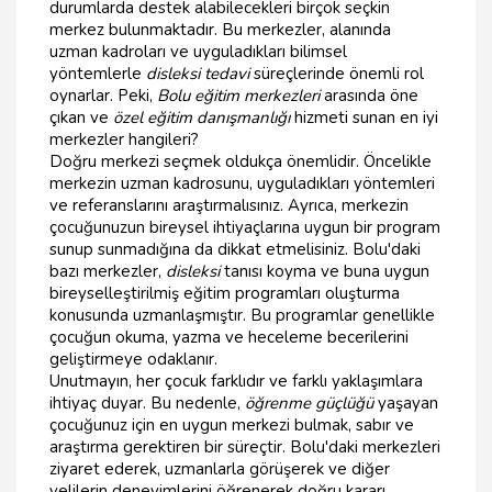
durumlarda destek alabilecekleri birçok seçkin
merkez bulunmaktadır. Bu merkezler, alanında
uzman kadroları ve uyguladıkları bilimsel
yöntemlerle
disleksi tedavi
süreçlerinde önemli rol
oynarlar. Peki,
Bolu eğitim merkezleri
arasında öne
çıkan ve
özel eğitim danışmanlığı
hizmeti sunan en iyi
merkezler hangileri?
Doğru merkezi seçmek oldukça önemlidir. Öncelikle
merkezin uzman kadrosunu, uyguladıkları yöntemleri
ve referanslarını araştırmalısınız. Ayrıca, merkezin
çocuğunuzun bireysel ihtiyaçlarına uygun bir program
sunup sunmadığına da dikkat etmelisiniz. Bolu'daki
bazı merkezler,
disleksi
tanısı koyma ve buna uygun
bireyselleştirilmiş eğitim programları oluşturma
konusunda uzmanlaşmıştır. Bu programlar genellikle
çocuğun okuma, yazma ve heceleme becerilerini
geliştirmeye odaklanır.
Unutmayın, her çocuk farklıdır ve farklı yaklaşımlara
ihtiyaç duyar. Bu nedenle,
öğrenme güçlüğü
yaşayan
çocuğunuz için en uygun merkezi bulmak, sabır ve
araştırma gerektiren bir süreçtir. Bolu'daki merkezleri
ziyaret ederek, uzmanlarla görüşerek ve diğer
velilerin deneyimlerini öğrenerek doğru kararı