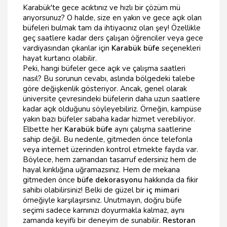
Karabük'te gece acıktınız ve hızlı bir çözüm mü
arıyorsunuz? O halde, size en yakın ve gece açık olan
büfeleri bulmak tam da ihtiyacınız olan şey! Özellikle
geç saatlere kadar ders çalışan öğrenciler veya gece
vardiyasından çıkanlar için
Karabük büfe
seçenekleri
hayat kurtarıcı olabilir.
Peki, hangi büfeler gece açık ve çalışma saatleri
nasıl? Bu sorunun cevabı, aslında bölgedeki talebe
göre değişkenlik gösteriyor. Ancak, genel olarak
üniversite çevresindeki büfelerin daha uzun saatlere
kadar açık olduğunu söyleyebiliriz. Örneğin, kampüse
yakın bazı büfeler sabaha kadar hizmet verebiliyor.
Elbette her
Karabük büfe
aynı çalışma saatlerine
sahip değil. Bu nedenle, gitmeden önce telefonla
veya internet üzerinden kontrol etmekte fayda var.
Böylece, hem zamandan tasarruf edersiniz hem de
hayal kırıklığına uğramazsınız. Hem de mekana
gitmeden önce
büfe dekorasyonu
hakkında da fikir
sahibi olabilirsiniz! Belki de güzel bir
iç mimari
örneğiyle karşılaşırsınız. Unutmayın, doğru büfe
seçimi sadece karnınızı doyurmakla kalmaz, aynı
zamanda keyifli bir deneyim de sunabilir.
Restoran