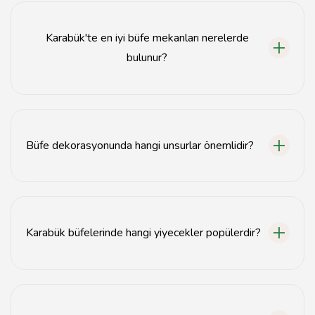
Karabük'te en iyi büfe mekanları nerelerde
bulunur?
Karabük'te en iyi büfe mekanları genellikle şehir
merkezinde ve yoğun caddelerde yer almaktadır.
Büfe dekorasyonunda hangi unsurlar önemlidir?
Büfe dekorasyonunda renk uyumu, aydınlatma ve
fonksiyonel alanlar önemlidir.
Karabük büfelerinde hangi yiyecekler popülerdir?
Karabük büfelerinde genellikle sandviçler, atıştırmalıklar
ve içecekler popülerdir.