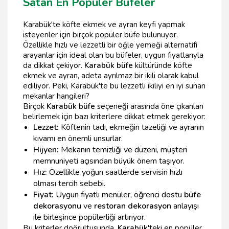
Satan En Popüler Büfeler
Karabük'te köfte ekmek ve ayran keyfi yapmak
isteyenler için birçok popüler büfe bulunuyor.
Özellikle hızlı ve lezzetli bir öğle yemeği alternatifi
arayanlar için ideal olan bu büfeler, uygun fiyatlarıyla
da dikkat çekiyor.
Karabük büfe
kültüründe köfte
ekmek ve ayran, adeta ayrılmaz bir ikili olarak kabul
ediliyor. Peki, Karabük'te bu lezzetli ikiliyi en iyi sunan
mekanlar hangileri?
Birçok
Karabük büfe
seçeneği arasında öne çıkanları
belirlemek için bazı kriterlere dikkat etmek gerekiyor:
Lezzet:
Köftenin tadı, ekmeğin tazeliği ve ayranın
kıvamı en önemli unsurlar.
Hijyen:
Mekanın temizliği ve düzeni, müşteri
memnuniyeti açısından büyük önem taşıyor.
Hız:
Özellikle yoğun saatlerde servisin hızlı
olması tercih sebebi.
Fiyat:
Uygun fiyatlı menüler, öğrenci dostu
büfe
dekorasyonu
ve
restoran dekorasyon
anlayışı
ile birleşince popülerliği artırıyor.
Bu kriterler doğrultusunda,
Karabük
'teki en popüler