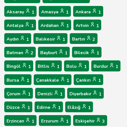
Aksaray
Amasya
Ankara
1
1
1
Antalya
Ardahan
Artvin
1
1
1
Aydın
Balıkesir
Bartın
1
1
2
Batman
Bayburt
Bilecik
2
1
1
Bingöl
Bitlis
Bolu
Burdur
1
1
1
1
Bursa
Çanakkale
Çankırı
1
1
1
Çorum
Denizli
Diyarbakır
1
1
1
Düzce
Edirne
Elâzığ
1
1
1
Erzincan
Erzurum
Eskişehir
1
1
3