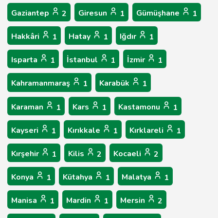
Gaziantep
Giresun
Gümüşhane
2
1
1
Hakkâri
Hatay
Iğdır
1
1
1
Isparta
İstanbul
İzmir
1
1
1
Kahramanmaraş
Karabük
1
1
Karaman
Kars
Kastamonu
1
1
1
Kayseri
Kırıkkale
Kırklareli
1
1
1
Kırşehir
Kilis
Kocaeli
1
2
2
Konya
Kütahya
Malatya
1
1
1
Manisa
Mardin
Mersin
1
1
2