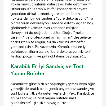
Yoksa mevcut büfenizi daha çekici hale getirmek mi
istiyorsunuz? "Karabük büfe" konseptinizi hayata
geçirirken dikkat etmeniz gereken en önemli
noktalardan biri de şüphesiz "büfe dekorasyonu". İyi
bir restoran dekorasyonu sadece estetik açıdan hoş
görünmekle kalmaz, aynı zamanda müşteri
deneyimini de doğrudan etkiler. Doğru "mekan
tasarımı" ve profesyonel bir "iç mimari" desteğiyle,
hedef kitlenize uygun, akılda kalıcı bir atmosfer
yaratabilirsiniz. Bu yazımızda, Karabük'teki en iyi
büfelerden ilham alarak, "büfe dekorasyon fikirleri"
ile ilgili ipuçlarını ve püf noktalarını paylaşacağız.
Karabük En İyi Sandviç ve Tost
Yapan Büfeler
Karabük'te güne hızlı bir başlangıç yapmak veya öğle
yemeğinde pratik bir seçenek arıyorsanız, sandviç ve
tost büfeleri ilk akla gelen yerlerdir. Peki, Karabük'te
en iyi sandviç ve tost yapan büfeleri nasıl
bulabilirsiniz? İşte size birkaç ipucu: