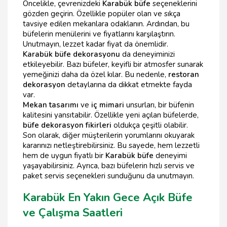
Öncelikle, çevrenizdeki
Karabük büfe
seçeneklerini
gözden geçirin. Özellikle popüler olan ve sıkça
tavsiye edilen mekanlara odaklanın. Ardından, bu
büfelerin menülerini ve fiyatlarını karşılaştırın.
Unutmayın, lezzet kadar fiyat da önemlidir.
Karabük büfe dekorasyonu
da deneyiminizi
etkileyebilir. Bazı büfeler, keyifli bir atmosfer sunarak
yemeğinizi daha da özel kılar. Bu nedenle,
restoran
dekorasyon
detaylarına da dikkat etmekte fayda
var.
Mekan tasarımı
ve
iç mimari
unsurları, bir büfenin
kalitesini yansıtabilir. Özellikle yeni açılan büfelerde,
büfe dekorasyon fikirleri
oldukça çeşitli olabilir.
Son olarak, diğer müşterilerin yorumlarını okuyarak
kararınızı netleştirebilirsiniz. Bu sayede, hem lezzetli
hem de uygun fiyatlı bir
Karabük büfe
deneyimi
yaşayabilirsiniz. Ayrıca, bazı büfelerin hızlı servis ve
paket servis seçenekleri sunduğunu da unutmayın.
Karabük En Yakın Gece Açık Büfe
ve Çalışma Saatleri