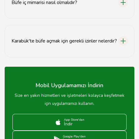
Büfe iç mimarisi nasıl olmalıdır?
Büfe iç mimarisi, müşteri akışını kolaylaştıracak şekilde
tasarlanmalı ve sıcak bir atmosfer yaratmalıdır.
Karabük'te büfe açmak için gerekli izinler nelerdir?
Karabük'te büfe açmak için yerel belediyeden işletme
ruhsatı ve sağlık izinleri alınmalıdır.
Mobil Uygulamamızı İndirin
Size en yakın hizmetleri ve işletmeleri kolayca keşfetmek
için uygulamamızı kullanın.
App Store'dan
İndir
Google Play'den