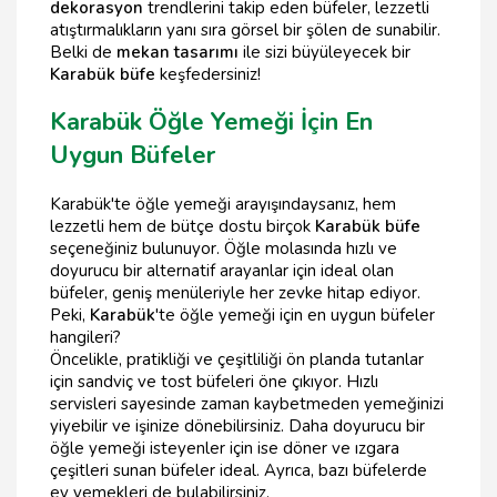
dekorasyon
trendlerini takip eden büfeler, lezzetli
atıştırmalıkların yanı sıra görsel bir şölen de sunabilir.
Belki de
mekan tasarımı
ile sizi büyüleyecek bir
Karabük büfe
keşfedersiniz!
Karabük Öğle Yemeği İçin En
Uygun Büfeler
Karabük'te öğle yemeği arayışındaysanız, hem
lezzetli hem de bütçe dostu birçok
Karabük büfe
seçeneğiniz bulunuyor. Öğle molasında hızlı ve
doyurucu bir alternatif arayanlar için ideal olan
büfeler, geniş menüleriyle her zevke hitap ediyor.
Peki,
Karabük
'te öğle yemeği için en uygun büfeler
hangileri?
Öncelikle, pratikliği ve çeşitliliği ön planda tutanlar
için sandviç ve tost büfeleri öne çıkıyor. Hızlı
servisleri sayesinde zaman kaybetmeden yemeğinizi
yiyebilir ve işinize dönebilirsiniz. Daha doyurucu bir
öğle yemeği isteyenler için ise döner ve ızgara
çeşitleri sunan büfeler ideal. Ayrıca, bazı büfelerde
ev yemekleri de bulabilirsiniz.