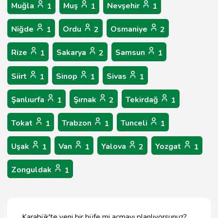
Muğla
Muş
Nevşehir
1
1
1
Niğde
Ordu
Osmaniye
1
2
2
Rize
Sakarya
Samsun
1
2
1
Siirt
Sinop
Sivas
1
1
1
Şanlıurfa
Şırnak
Tekirdağ
1
2
1
Tokat
Trabzon
Tunceli
1
1
1
Uşak
Van
Yalova
Yozgat
1
1
2
1
Zonguldak
1
Karabük'te yeni bir büfe mi açmayı planlıyorsunuz?