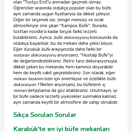
olan "Tostçu Erol"u anmadan geçmek olmaz.
Öğrenciler arasında oldukça popüler olan bu büfe,
aynı zamanda uygun fiyatlarıyla da dikkat çekiyor.
Diğer bir seçenek ise, zengin menüsü ve sıcak
atmosferiyle öne çıkan "Kampüs Büfe". Burada,
tosttan noodle'a kadar birçok farklı lezzeti
bulabilirsiniz. Ayrıca,
büfe dekorasyonu
konusunda da
oldukça başarılılar, bu da mekanı daha çekici kılıyor.
Eğer
Karabük büfe
arayışınızda daha farklı bir
restoran dekorasyonu
arıyorsanız, "Nostalji Büfe"yi
de değerlendirebilirsiniz. Retro tarzı dekorasyonuyla
dikkat çeken bu mekanda, hem karnınızı doyurabilir
hem de keyifli vakit geçirebilirsiniz. Son olarak, eğer
mekan tasarımı
sizin için önemliyse ve özellikle
büfe
dekorasyon f
fikirleri arıyorsanız, bu büfelerin
iç
mimari
detaylarına da göz atabilirsiniz. Unutmayın, iyi
bir büfe sadece lezzetli yiyecekler sunmakla kalmaz,
aynı zamanda keyifli bir atmosfere de sahip olmalıdır.
Sıkça Sorulan Sorular
Karabük'te en iyi büfe mekanları