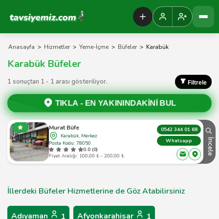
Tavsiyemiz Anasayfa
Anasayfa
>
Hizmetler
>
Yeme-İçme
>
Büfeler
>
Karabük
Karabük Büfeler
1 sonuçtan 1 - 1 arası gösteriliyor.
Filtrele
TIKLA -
EN YAKININDAKİNİ BUL
Murat Büfe
0542 344 01 68
Karabük, Merkez
İncele
Whatsapp
Posta Kodu: 78050
0.0 (0)
Fiyat Aralığı: 100,00 ₺ - 200,00 ₺
İllerdeki Büfeler Hizmetlerine de Göz Atabilirsiniz
Adıyaman
Afyonkarahisar
1
1