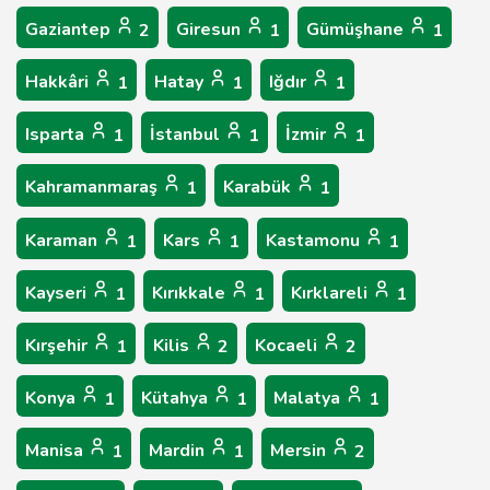
Gaziantep
Giresun
Gümüşhane
2
1
1
Hakkâri
Hatay
Iğdır
1
1
1
Isparta
İstanbul
İzmir
1
1
1
Kahramanmaraş
Karabük
1
1
Karaman
Kars
Kastamonu
1
1
1
Kayseri
Kırıkkale
Kırklareli
1
1
1
Kırşehir
Kilis
Kocaeli
1
2
2
Konya
Kütahya
Malatya
1
1
1
Manisa
Mardin
Mersin
1
1
2