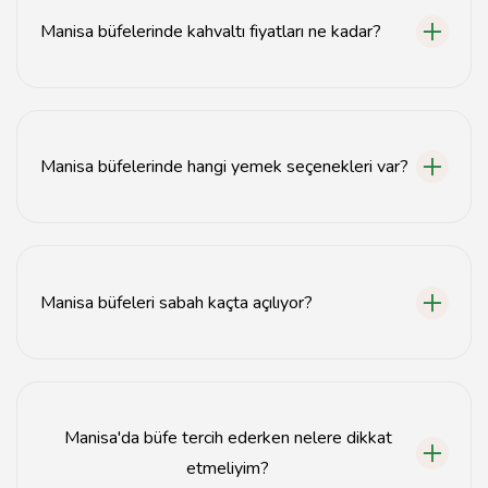
Manisa büfelerinde kahvaltı fiyatları ne kadar?
Manisa büfelerinde kahvaltı fiyatları genellikle 30 TL ile
70 TL arasında değişmektedir.
Manisa büfelerinde hangi yemek seçenekleri var?
Manisa büfelerinde omlet, tost, simit, poğaça ve çeşitli
içecekler gibi kahvaltı seçenekleri bulunmaktadır.
Manisa büfeleri sabah kaçta açılıyor?
Manisa büfeleri genellikle sabah 07:00'de açılmaktadır.
Manisa'da büfe tercih ederken nelere dikkat
etmeliyim?