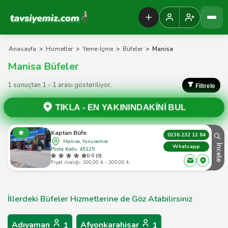
Tavsiyemiz Anasayfa
Anasayfa
>
Hizmetler
>
Yeme-İçme
>
Büfeler
>
Manisa
Manisa Büfeler
1 sonuçtan 1 - 1 arası gösteriliyor.
Filtrele
TIKLA -
EN YAKININDAKİNİ BUL
Kaptan Büfe
0236 232 12 84
Manisa, Yunusemre
İncele
Whatsapp
Posta Kodu: 45125
0.0 (0)
Fiyat Aralığı: 100,00 ₺ - 300,00 ₺
İllerdeki Büfeler Hizmetlerine de Göz Atabilirsiniz
Adıyaman
Afyonkarahisar
1
1