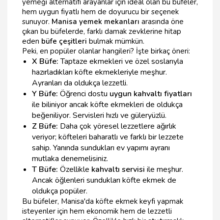
yemeği alternatifi arayanlar için ideal olan bu büfeler,
hem uygun fiyatlı hem de doyurucu bir seçenek
sunuyor.
Manisa yemek mekanları
arasında öne
çıkan bu büfelerde, farklı damak zevklerine hitap
eden
büfe çeşitleri
bulmak mümkün.
Peki, en popüler olanlar hangileri? İşte birkaç öneri:
X Büfe:
Taptaze ekmekleri ve özel soslarıyla
hazırladıkları köfte ekmekleriyle meşhur.
Ayranları da oldukça lezzetli.
Y Büfe:
Öğrenci dostu
uygun kahvaltı fiyatları
ile biliniyor ancak köfte ekmekleri de oldukça
beğeniliyor. Servisleri hızlı ve güleryüzlü.
Z Büfe:
Daha çok yöresel lezzetlere ağırlık
veriyor; köfteleri baharatlı ve farklı bir lezzete
sahip. Yanında sundukları ev yapımı ayranı
mutlaka denemelisiniz.
T Büfe:
Özellikle
kahvaltı servisi
ile meşhur.
Ancak öğlenleri sundukları köfte ekmek de
oldukça popüler.
Bu büfeler, Manisa'da köfte ekmek keyfi yapmak
isteyenler için hem ekonomik hem de lezzetli