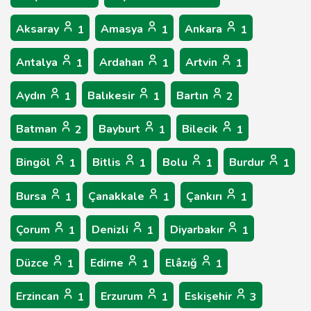
Aksaray
Amasya
Ankara
1
1
1
Antalya
Ardahan
Artvin
1
1
1
Aydın
Balıkesir
Bartın
1
1
2
Batman
Bayburt
Bilecik
2
1
1
Bingöl
Bitlis
Bolu
Burdur
1
1
1
1
Bursa
Çanakkale
Çankırı
1
1
1
Çorum
Denizli
Diyarbakır
1
1
1
Düzce
Edirne
Elâzığ
1
1
1
Erzincan
Erzurum
Eskişehir
1
1
3