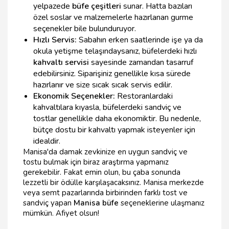
yelpazede
büfe çeşitleri
sunar. Hatta bazıları
özel soslar ve malzemelerle hazırlanan gurme
seçenekler bile bulunduruyor.
Hızlı Servis:
Sabahın erken saatlerinde işe ya da
okula yetişme telaşındaysanız, büfelerdeki hızlı
kahvaltı servisi
sayesinde zamandan tasarruf
edebilirsiniz. Siparişiniz genellikle kısa sürede
hazırlanır ve size sıcak sıcak servis edilir.
Ekonomik Seçenekler:
Restoranlardaki
kahvaltılara kıyasla, büfelerdeki sandviç ve
tostlar genellikle daha ekonomiktir. Bu nedenle,
bütçe dostu bir kahvaltı yapmak isteyenler için
idealdir.
Manisa'da damak zevkinize en uygun sandviç ve
tostu bulmak için biraz araştırma yapmanız
gerekebilir. Fakat emin olun, bu çaba sonunda
lezzetli bir ödülle karşılaşacaksınız. Manisa merkezde
veya semt pazarlarında birbirinden farklı tost ve
sandviç yapan
Manisa büfe
seçeneklerine ulaşmanız
mümkün. Afiyet olsun!