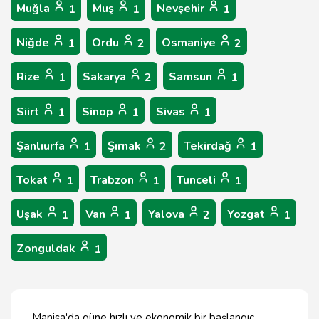
Muğla
Muş
Nevşehir
1
1
1
Niğde
Ordu
Osmaniye
1
2
2
Rize
Sakarya
Samsun
1
2
1
Siirt
Sinop
Sivas
1
1
1
Şanlıurfa
Şırnak
Tekirdağ
1
2
1
Tokat
Trabzon
Tunceli
1
1
1
Uşak
Van
Yalova
Yozgat
1
1
2
1
Zonguldak
1
Manisa'da güne hızlı ve ekonomik bir başlangıç