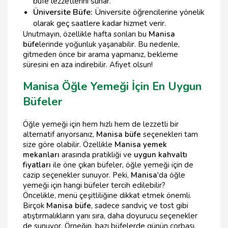
büfe lezzetlerini sunar.
Üniversite Büfe:
Üniversite öğrencilerine yönelik
olarak geç saatlere kadar hizmet verir.
Unutmayın, özellikle hafta sonları bu
Manisa
büfe
lerinde yoğunluk yaşanabilir. Bu nedenle,
gitmeden önce bir arama yapmanız, bekleme
süresini en aza indirebilir. Afiyet olsun!
Manisa Öğle Yemeği İçin En Uygun
Büfeler
Öğle yemeği için hem hızlı hem de lezzetli bir
alternatif arıyorsanız,
Manisa büfe
seçenekleri tam
size göre olabilir. Özellikle
Manisa yemek
mekanları
arasında pratikliği ve
uygun kahvaltı
fiyatları
ile öne çıkan büfeler, öğle yemeği için de
cazip seçenekler sunuyor. Peki,
Manisa
'da öğle
yemeği için hangi büfeler tercih edilebilir?
Öncelikle, menü çeşitliliğine dikkat etmek önemli.
Birçok
Manisa büfe
, sadece sandviç ve tost gibi
atıştırmalıkların yanı sıra, daha doyurucu seçenekler
de sunuyor. Örneğin, bazı büfelerde günün çorbası,