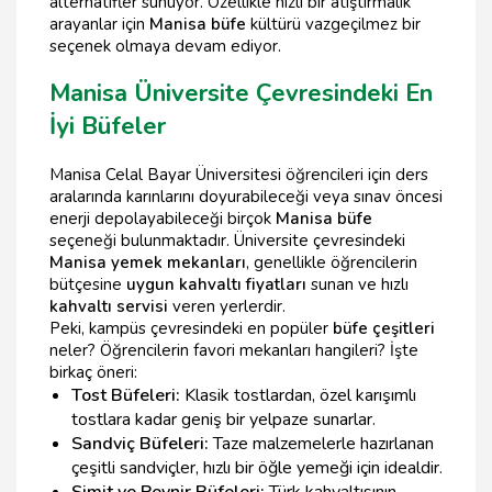
alternatifler sunuyor. Özellikle hızlı bir atıştırmalık
arayanlar için
Manisa büfe
kültürü vazgeçilmez bir
seçenek olmaya devam ediyor.
Manisa Üniversite Çevresindeki En
İyi Büfeler
Manisa Celal Bayar Üniversitesi öğrencileri için ders
aralarında karınlarını doyurabileceği veya sınav öncesi
enerji depolayabileceği birçok
Manisa büfe
seçeneği bulunmaktadır. Üniversite çevresindeki
Manisa yemek mekanları
, genellikle öğrencilerin
bütçesine
uygun kahvaltı fiyatları
sunan ve hızlı
kahvaltı servisi
veren yerlerdir.
Peki, kampüs çevresindeki en popüler
büfe çeşitleri
neler? Öğrencilerin favori mekanları hangileri? İşte
birkaç öneri:
Tost Büfeleri:
Klasik tostlardan, özel karışımlı
tostlara kadar geniş bir yelpaze sunarlar.
Sandviç Büfeleri:
Taze malzemelerle hazırlanan
çeşitli sandviçler, hızlı bir öğle yemeği için idealdir.
Simit ve Peynir Büfeleri:
Türk kahvaltısının