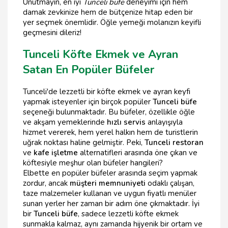
Unutmayın, en iyi
Tunceli büfe
deneyimi için hem
damak zevkinize hem de bütçenize hitap eden bir
yer seçmek önemlidir. Öğle yemeği molanızın keyifli
geçmesini dileriz!
Tunceli Köfte Ekmek ve Ayran
Satan En Popüler Büfeler
Tunceli'de lezzetli bir köfte ekmek ve ayran keyfi
yapmak isteyenler için birçok popüler
Tunceli büfe
seçeneği bulunmaktadır. Bu büfeler, özellikle öğle
ve akşam yemeklerinde
hızlı servis
anlayışıyla
hizmet vererek, hem yerel halkın hem de turistlerin
uğrak noktası haline gelmiştir. Peki,
Tunceli restoran
ve
kafe işletme
alternatifleri arasında öne çıkan ve
köftesiyle meşhur olan büfeler hangileri?
Elbette en popüler büfeler arasında seçim yapmak
zordur, ancak
müşteri memnuniyeti
odaklı çalışan,
taze malzemeler kullanan ve uygun fiyatlı menüler
sunan yerler her zaman bir adım öne çıkmaktadır. İyi
bir
Tunceli büfe
, sadece lezzetli köfte ekmek
sunmakla kalmaz, aynı zamanda hijyenik bir ortam ve