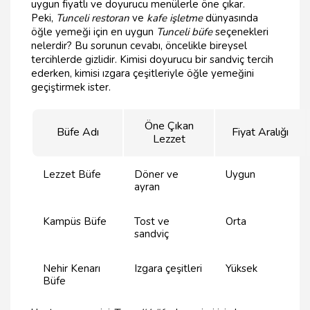
uygun fiyatlı ve doyurucu menülerle öne çıkar.
Peki,
Tunceli restoran
ve
kafe işletme
dünyasında
öğle yemeği için en uygun
Tunceli büfe
seçenekleri
nelerdir? Bu sorunun cevabı, öncelikle bireysel
tercihlerde gizlidir. Kimisi doyurucu bir sandviç tercih
ederken, kimisi ızgara çeşitleriyle öğle yemeğini
geçiştirmek ister.
Öne Çıkan
Büfe Adı
Fiyat Aralığı
Lezzet
Lezzet Büfe
Döner ve
Uygun
ayran
Kampüs Büfe
Tost ve
Orta
sandviç
Nehir Kenarı
Izgara çeşitleri
Yüksek
Büfe