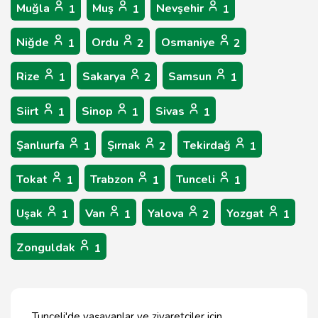
Muğla
Muş
Nevşehir
1
1
1
Niğde
Ordu
Osmaniye
1
2
2
Rize
Sakarya
Samsun
1
2
1
Siirt
Sinop
Sivas
1
1
1
Şanlıurfa
Şırnak
Tekirdağ
1
2
1
Tokat
Trabzon
Tunceli
1
1
1
Uşak
Van
Yalova
Yozgat
1
1
2
1
Zonguldak
1
Tunceli'de yaşayanlar ve ziyaretçiler için