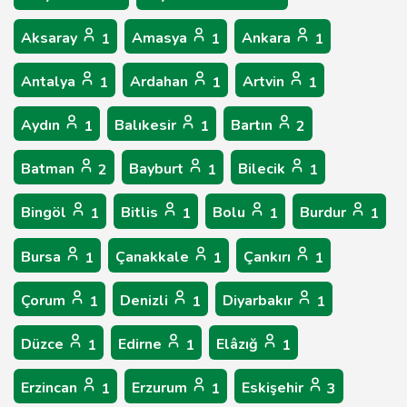
Aksaray
Amasya
Ankara
1
1
1
Antalya
Ardahan
Artvin
1
1
1
Aydın
Balıkesir
Bartın
1
1
2
Batman
Bayburt
Bilecik
2
1
1
Bingöl
Bitlis
Bolu
Burdur
1
1
1
1
Bursa
Çanakkale
Çankırı
1
1
1
Çorum
Denizli
Diyarbakır
1
1
1
Düzce
Edirne
Elâzığ
1
1
1
Erzincan
Erzurum
Eskişehir
1
1
3