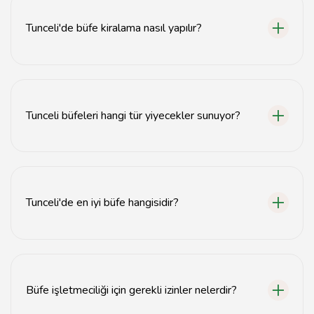
Tunceli'de büfe kiralama nasıl yapılır?
Tunceli'de büfe kiralama için yerel emlak ofisleriyle
iletişime geçebilir veya online platformları
kullanabilirsiniz.
Tunceli büfeleri hangi tür yiyecekler sunuyor?
Tunceli büfeleri genellikle sandviç, sıcak atıştırmalıklar
ve içecekler gibi hızlı yiyecek seçenekleri sunmaktadır.
Tunceli'de en iyi büfe hangisidir?
En iyi büfe tercihi kişisel zevklere bağlıdır, ancak yerel
halkın sıkça tercih ettiği büfeleri araştırarak bilgi
alabilirsiniz.
Büfe işletmeciliği için gerekli izinler nelerdir?