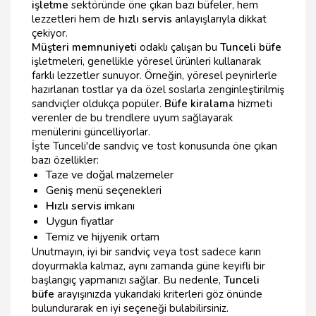
işletme
sektöründe öne çıkan bazı büfeler, hem
lezzetleri hem de
hızlı servis
anlayışlarıyla dikkat
çekiyor.
Müşteri memnuniyeti
odaklı çalışan bu
Tunceli büfe
işletmeleri, genellikle yöresel ürünleri kullanarak
farklı lezzetler sunuyor. Örneğin, yöresel peynirlerle
hazırlanan tostlar ya da özel soslarla zenginleştirilmiş
sandviçler oldukça popüler.
Büfe kiralama
hizmeti
verenler de bu trendlere uyum sağlayarak
menülerini güncelliyorlar.
İşte Tunceli'de sandviç ve tost konusunda öne çıkan
bazı özellikler:
Taze ve doğal malzemeler
Geniş menü seçenekleri
Hızlı servis
imkanı
Uygun fiyatlar
Temiz ve hijyenik ortam
Unutmayın, iyi bir sandviç veya tost sadece karın
doyurmakla kalmaz, aynı zamanda güne keyifli bir
başlangıç yapmanızı sağlar. Bu nedenle,
Tunceli
büfe
arayışınızda yukarıdaki kriterleri göz önünde
bulundurarak en iyi seçeneği bulabilirsiniz.