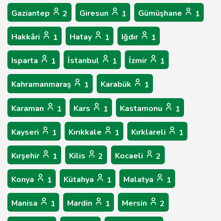
Gaziantep
Giresun
Gümüşhane
2
1
1
Hakkâri
Hatay
Iğdır
1
1
1
Isparta
İstanbul
İzmir
1
1
1
Kahramanmaraş
Karabük
1
1
Karaman
Kars
Kastamonu
1
1
1
Kayseri
Kırıkkale
Kırklareli
1
1
1
Kırşehir
Kilis
Kocaeli
1
2
2
Konya
Kütahya
Malatya
1
1
1
Manisa
Mardin
Mersin
1
1
2