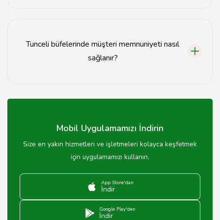
Büfe işletmeciliği için yerel belediyeden işletme ruhsatı
ve sağlık izinleri almanız gerekmektedir.
Tunceli büfelerinde müşteri memnuniyeti nasıl
sağlanır?
Hızlı servis, kaliteli ürünler ve güler yüzlü hizmet
müşteri memnuniyetini artırmanın anahtarlarıdır.
Mobil Uygulamamızı İndirin
Size en yakın hizmetleri ve işletmeleri kolayca keşfetmek
için uygulamamızı kullanın.
App Store'dan
İndir
Google Play'den
İndir