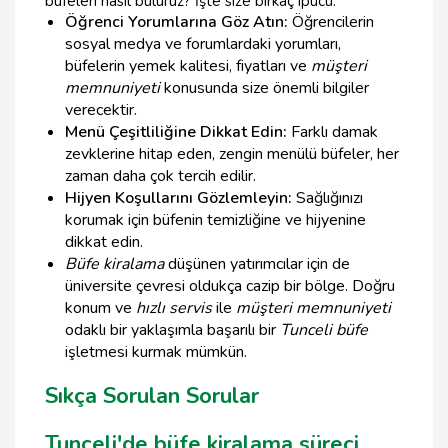
büfeleri nasıl buluruz? İşte size birkaç ipucu:
Öğrenci Yorumlarına Göz Atın:
Öğrencilerin
sosyal medya ve forumlardaki yorumları,
büfelerin yemek kalitesi, fiyatları ve
müşteri
memnuniyeti
konusunda size önemli bilgiler
verecektir.
Menü Çeşitliliğine Dikkat Edin:
Farklı damak
zevklerine hitap eden, zengin menülü büfeler, her
zaman daha çok tercih edilir.
Hijyen Koşullarını Gözlemleyin:
Sağlığınızı
korumak için büfenin temizliğine ve hijyenine
dikkat edin.
Büfe kiralama
düşünen yatırımcılar için de
üniversite çevresi oldukça cazip bir bölge. Doğru
konum ve
hızlı servis
ile
müşteri memnuniyeti
odaklı bir yaklaşımla başarılı bir
Tunceli büfe
işletmesi kurmak mümkün.
Sıkça Sorulan Sorular
Tunceli'de büfe kiralama süreci