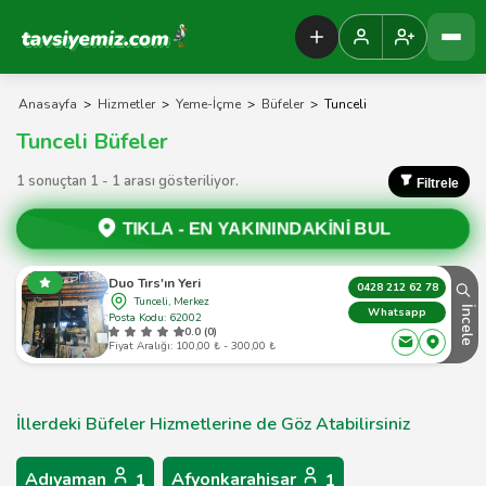
Tavsiyemiz Anasayfa
Anasayfa
>
Hizmetler
>
Yeme-İçme
>
Büfeler
>
Tunceli
Tunceli Büfeler
1 sonuçtan 1 - 1 arası gösteriliyor.
Filtrele
TIKLA -
EN YAKININDAKİNİ BUL
Duo Tırs'ın Yeri
0428 212 62 78
Tunceli, Merkez
İncele
Whatsapp
Posta Kodu: 62002
0.0 (0)
Fiyat Aralığı: 100,00 ₺ - 300,00 ₺
İllerdeki Büfeler Hizmetlerine de Göz Atabilirsiniz
Adıyaman
Afyonkarahisar
1
1