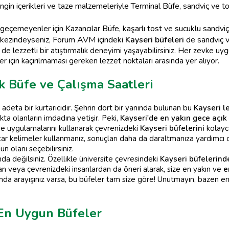
ngin içerikleri ve taze malzemeleriyle Terminal Büfe, sandviç ve tos
geçemeyenler için Kazancılar Büfe, kaşarlı tost ve sucuklu sandvi
rkezindeyseniz, Forum AVM içindeki
Kayseri büfeleri
de sandviç ve
e lezzetli bir atıştırmalık deneyimi yaşayabilirsiniz. Her zevke uy
r için kaçırılmaması gereken lezzet noktaları arasında yer alıyor.
k Büfe ve Çalışma Saatleri
in adeta bir kurtarıcıdır. Şehrin dört bir yanında bulunan bu
Kayseri l
ta olanların imdadına yetişir. Peki,
Kayseri'de en yakın gece açık 
me uygulamalarını kullanarak çevrenizdeki
Kayseri büfelerini
kolayca
tar kelimeler kullanmanız, sonuçları daha da daraltmanıza yardımcı 
n olanı seçebilirsiniz.
a değilsiniz. Özellikle üniversite çevresindeki
Kayseri büfelerind
dan veya çevrenizdeki insanlardan da öneri alarak, size en yakın ve
e
da arayışınız varsa, bu büfeler tam size göre! Unutmayın, bazen en 
 En Uygun Büfeler