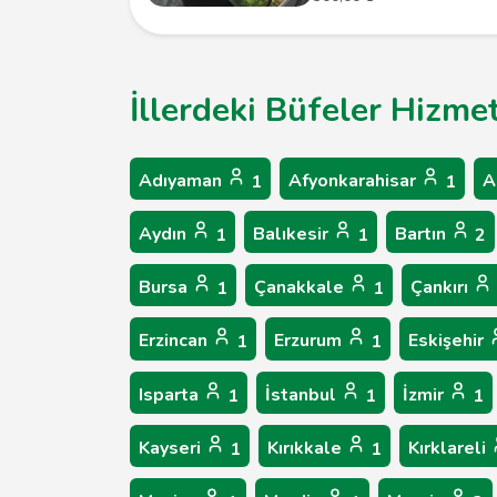
İllerdeki Büfeler Hizmet
Adıyaman
Afyonkarahisar
A
1
1
Aydın
Balıkesir
Bartın
1
1
2
Bursa
Çanakkale
Çankırı
1
1
Erzincan
Erzurum
Eskişehir
1
1
Isparta
İstanbul
İzmir
1
1
1
Kayseri
Kırıkkale
Kırklareli
1
1