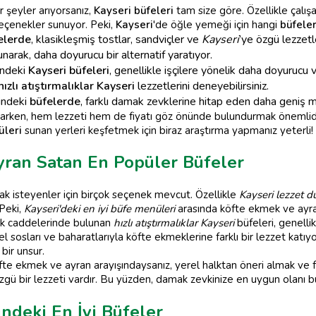
r şeyler arıyorsanız,
Kayseri büfeleri
tam size göre. Özellikle çalışa
eçenekler sunuyor. Peki,
Kayseri
'de öğle yemeği için hangi
büfele
elerde
, klasikleşmiş tostlar, sandviçler ve
Kayseri
’ye özgü lezzetle
arak, daha doyurucu bir alternatif yaratıyor.
indeki
Kayseri büfeleri
, genellikle işçilere yönelik daha doyurucu 
hızlı atıştırmalıklar Kayseri
lezzetlerini deneyebilirsiniz.
indeki
büfelerde
, farklı damak zevklerine hitap eden daha geniş me
parken, hem lezzeti hem de fiyatı göz önünde bulundurmak önemlidi
üleri
sunan yerleri keşfetmek için biraz araştırma yapmanız yeterli!
yran Satan En Popüler Büfeler
k isteyenler için birçok seçenek mevcut. Özellikle
Kayseri lezzet du
 Peki,
Kayseri'deki en iyi büfe menüleri
arasında köfte ekmek ve ayr
lek caddelerinde bulunan
hızlı atıştırmalıklar Kayseri
büfeleri, genelli
l sosları ve baharatlarıyla köfte ekmeklerine farklı bir lezzet katıyo
ir unsur.
te ekmek ve ayran arayışındaysanız, yerel halktan öneri almak ve f
gü bir lezzeti vardır. Bu yüzden, damak zevkinize en uygun olanı bu
ndeki En İyi Büfeler