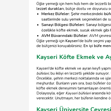
Öğle yemeği için hem hızlı hem de lezzetli bi
lezzet durakları
, bütçe dostu ve doyurucu s
Merkez Büfeler:
Şehir merkezindeki
büf
saatlerinde sulu yemek seçenekleri de sun
Sanayi Bölgesi Büfeleri:
Sanayi bölges
özellikle köfte ekmek, sucuk ekmek gibi
AVM Büvarındaki Büfeler:
AVM çevres
Öğle yemeği için
Kayseri
'de büfe seçimi ya
de bütçenizi koruyabilirsiniz.
En iyi büfe men
Kayseri Köfte Ekmek ve A
Kayseri'de köfte ekmek ve ayran keyfi yapma
büfeleri
, bu ikiliyi en lezzetli şekilde sunuyor.
Öncelikle, şehrin merkezi noktalarında ve iş
meşhurdur. Bunların yanı sıra, bazı büfeler öze
köfte ekmek deneyimini tamamlayan önemli b
Dolayısıyla, eğer
Kayseri büfeleri
arasında köf
verecektir. Unutmayın, her büfenin kendine öz
Kayseri Üniversite Çevresi