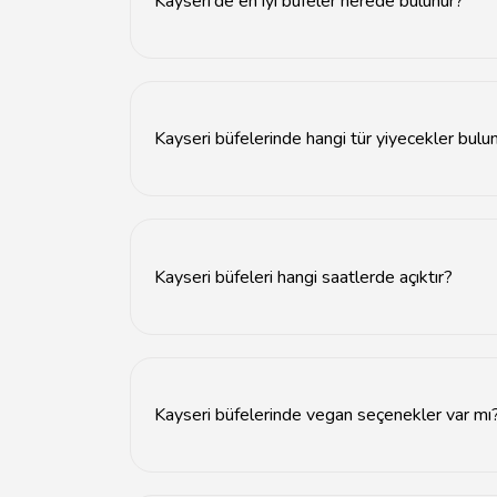
Kayseri'de en iyi büfeler nerede bulunur?
Kayseri'de en iyi büfeler genellikle şehir mer
Kayseri büfelerinde hangi tür yiyecekler bulu
Kayseri büfelerinde sandviç, tost, dürüm ve çeş
Kayseri büfeleri hangi saatlerde açıktır?
Kayseri büfeleri genellikle sabah 08:00'den ge
Kayseri büfelerinde vegan seçenekler var mı
Evet, bazı Kayseri büfeleri vegan seçenekler 