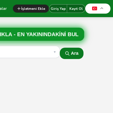
alar
İşletmeni Ekle
Giriş Yap
Kayıt Ol
IKLA -
EN YAKININDAKİNİ BUL
Ara