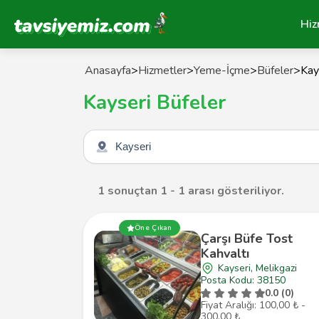
Tavsiyemiz Anasayfa
Hiz
Anasayfa
>
Hizmetler
>
Yeme-İçme
>
Büfeler
>
Kay
Kayseri Büfeler
Şehir seçin
1 sonuçtan 1 - 1 arası gösteriliyor.
Öne Çıkan
Çarşı Büfe Tost
Kahvaltı
Kayseri, Melikgazi
Posta Kodu: 38150
0.0 (0)
Fiyat Aralığı: 100,00 ₺ -
300,00 ₺