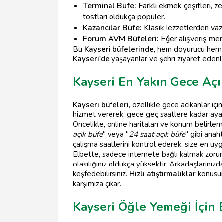
Terminal Büfe:
Farklı ekmek çeşitleri, ze
tostları oldukça popüler.
Kazancılar Büfe:
Klasik lezzetlerden vaz
Forum AVM Büfeleri:
Eğer alışveriş me
Bu
Kayseri büfelerinde
, hem doyurucu hem d
Kayseri'de
yaşayanlar ve şehri ziyaret edenle
Kayseri En Yakın Gece Açı
Kayseri büfeleri
, özellikle gece acıkanlar iç
hizmet vererek, gece geç saatlere kadar ayak
Öncelikle, online haritaları ve konum belirle
açık büfe
" veya "
24 saat açık büfe
" gibi anah
çalışma saatlerini kontrol ederek, size en uygu
Elbette, sadece internete bağlı kalmak zorund
olasılığınız oldukça yüksektir. Arkadaşlarınız
keşfedebilirsiniz.
Hızlı atıştırmalıklar
konusun
karşımıza çıkar.
Kayseri Öğle Yemeği İçin