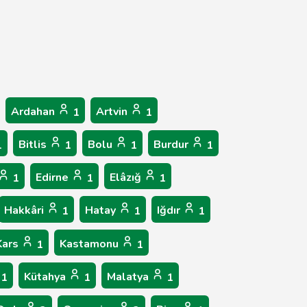
Ardahan
Artvin
1
1
Bitlis
Bolu
Burdur
1
1
1
1
Edirne
Elâzığ
1
1
1
Hakkâri
Hatay
Iğdır
1
1
1
Kars
Kastamonu
1
1
Kütahya
Malatya
1
1
1