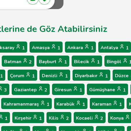
lerine de Göz Atabilirsiniz
ksaray
Amasya
Ankara
Antalya
1
1
1
1
Batman
Bayburt
Bilecik
Bingöl
2
1
1
Çorum
Denizli
Diyarbakır
Düzce
1
1
1
1
Gaziantep
Giresun
Gümüşhane
3
2
1
1
Kahramanmaraş
Karabük
Karaman
1
1
1
Kırşehir
Kilis
Kocaeli
Konya
1
1
2
2