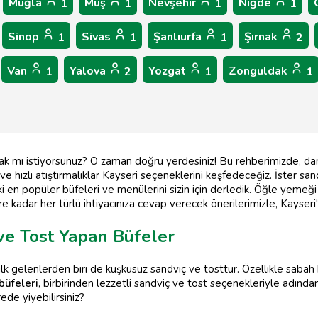
Muğla
Muş
Nevşehir
Niğde
1
1
1
1
Sinop
Sivas
Şanlıurfa
Şırnak
1
1
1
2
Van
Yalova
Yozgat
Zonguldak
1
2
1
1
tırmak mı istiyorsunuz? O zaman doğru yerdesiniz! Bu rehberimizde, d
 ve hızlı atıştırmalıklar Kayseri seçeneklerini keşfedeceğiz. İster sa
i en popüler büfeleri ve menülerini sizin için derledik. Öğle yemeği i
e kadar her türlü ihtiyacınıza cevap verecek önerilerimizle, Kayseri
 ve Tost Yapan Büfeler
lk gelenlerden biri de kuşkusuz sandviç ve tosttur. Özellikle sabah
büfeleri
, birbirinden lezzetli sandviç ve tost seçenekleriyle adından
ede yiyebilirsiniz?