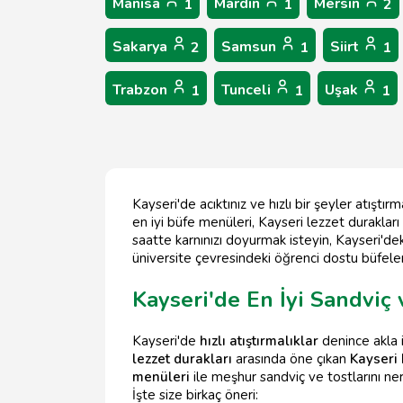
Manisa
Mardin
Mersin
1
1
2
Sakarya
Samsun
Siirt
2
1
1
Trabzon
Tunceli
Uşak
1
1
1
Kayseri'de acıktınız ve hızlı bir şeyler atış
en iyi büfe menüleri, Kayseri lezzet durakları
saatte karnınızı doyurmak isteyin, Kayseri'dek
üniversite çevresindeki öğrenci dostu büfeler
Kayseri'de En İyi Sandviç
Kayseri'de
hızlı atıştırmalıklar
denince akla i
lezzet durakları
arasında öne çıkan
Kayseri 
menüleri
ile meşhur sandviç ve tostlarını ner
İşte size birkaç öneri: