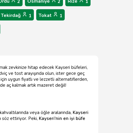
Ordu
Osmaniye
Rize
2
2
1
Tekirdağ
Tokat
1
1
amak zevkinize hitap edecek Kayseri büfeleri,
ndviç ve tost arayışında olun, ister gece geç
çin uygun fiyatlı ve lezzetli alternatiflerden,
'de aç kalmak artık mazeret değil!
 kahvaltılarında veya öğle aralarında,
Kayseri
 söz ettiriyor. Peki,
Kayseri'nin en iyi büfe