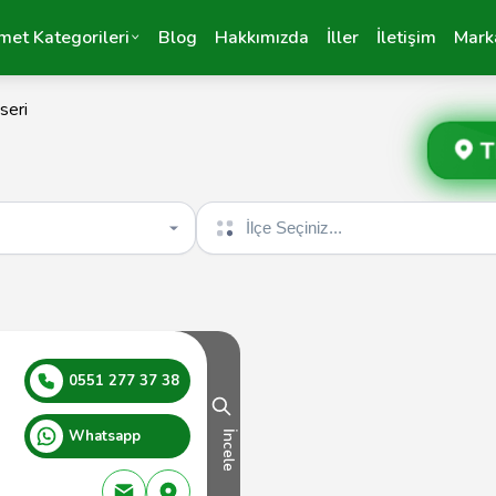
met Kategorileri
Blog
Hakkımızda
İller
İletişim
Mark
seri
T
İlçe seçin
0551 277 37 38
Whatsapp
İncele