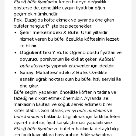
Elazığ büfe fiyatları
büfeden büfeye değişiklik
gösterse de, genellikle uygun fiyatlı bir öğün
geçirmek mümkündür.
Peki, Elazığ'da köfte ekmek ve ayranda öne çıkan
büfeler hangileri? İşte bazı seçenekler:
Şehir merkezindeki X Büfe:
Uzun yıllardır
hizmet veren bu büfe, özellikle köftesinin lezzeti
ile bilinir.
Doğukent'teki Y Büfe:
Öğrenci dostu fiyatları ve
doyurucu porsiyonları ile dikkat çeker.
Kaliteli
büfe alışverişi
yapmak isteyenler için idealdir.
Sanayi Mahallesi'ndeki Z Büfe:
Özellikle
esnafın uğrak noktası olan bu büfe, hızlı servisi ile
öne çıkar.
Büfe seçimi yaparken, öncelikle köftenin tadına ve
tazeliğine dikkat etmek önemlidir. Ayranda ise,
markasının kalitesi ve soğuk servis edilmesi birer
kriter olabilir. Son olarak,
en iyi büfe modelleri
ve
büfe kurulumu
hakkında bilgi almak için farklı büfeleri
ziyaret edebilir, fiyat karşılaştırması yapabilirsiniz.
Elâzığ büfe fiyatları
ve büfeler hakkında detaylı bilgi
için farklı kaynaklara başvurabilir,
büfe satın
alma