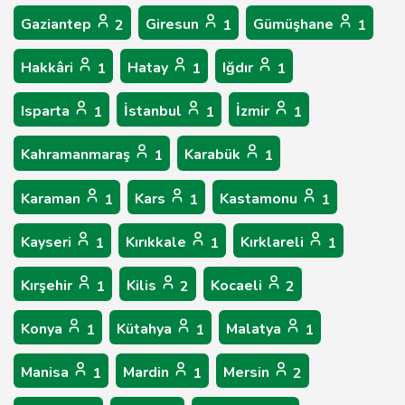
Gaziantep
Giresun
Gümüşhane
2
1
1
Hakkâri
Hatay
Iğdır
1
1
1
Isparta
İstanbul
İzmir
1
1
1
Kahramanmaraş
Karabük
1
1
Karaman
Kars
Kastamonu
1
1
1
Kayseri
Kırıkkale
Kırklareli
1
1
1
Kırşehir
Kilis
Kocaeli
1
2
2
Konya
Kütahya
Malatya
1
1
1
Manisa
Mardin
Mersin
1
1
2