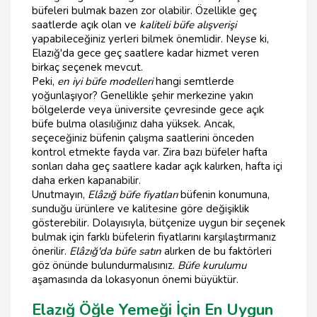
büfeleri bulmak bazen zor olabilir. Özellikle geç
saatlerde açık olan ve
kaliteli büfe alışverişi
yapabileceğiniz yerleri bilmek önemlidir. Neyse ki,
Elazığ'da gece geç saatlere kadar hizmet veren
birkaç seçenek mevcut.
Peki,
en iyi büfe modelleri
hangi semtlerde
yoğunlaşıyor? Genellikle şehir merkezine yakın
bölgelerde veya üniversite çevresinde gece açık
büfe bulma olasılığınız daha yüksek. Ancak,
seçeceğiniz büfenin çalışma saatlerini önceden
kontrol etmekte fayda var. Zira bazı büfeler hafta
sonları daha geç saatlere kadar açık kalırken, hafta içi
daha erken kapanabilir.
Unutmayın,
Elâzığ büfe fiyatları
büfenin konumuna,
sunduğu ürünlere ve kalitesine göre değişiklik
gösterebilir. Dolayısıyla, bütçenize uygun bir seçenek
bulmak için farklı büfelerin fiyatlarını karşılaştırmanız
önerilir.
Elâzığ'da büfe satın
alırken de bu faktörleri
göz önünde bulundurmalısınız.
Büfe kurulumu
aşamasında da lokasyonun önemi büyüktür.
Elazığ Öğle Yemeği İçin En Uygun