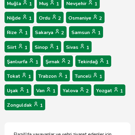
Muğla
Muş
Nevşehir
1
1
1
Niğde
Ordu
Osmaniye
1
2
2
Rize
Sakarya
Samsun
1
2
1
Siirt
Sinop
Sivas
1
1
1
Şanlıurfa
Şırnak
Tekirdağ
1
2
1
Tokat
Trabzon
Tunceli
1
1
1
Uşak
Van
Yalova
Yozgat
1
1
2
1
Zonguldak
1
Elazığ'da yaşayanlar ve şehri ziyaret edenler için