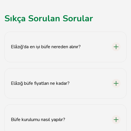
Sıkça Sorulan Sorular
Elâzığ'da en iyi büfe nereden alınır?
Elâzığ'da en iyi büfeleri yerel mobilya mağazalarından
veya online platformlardan bulabilirsiniz.
Elâzığ büfe fiyatları ne kadar?
Elâzığ büfe fiyatları modeline ve malzemesine göre
değişiklik göstermektedir, genellikle 1.000 TL'den
başlamaktadır.
Büfe kurulumu nasıl yapılır?