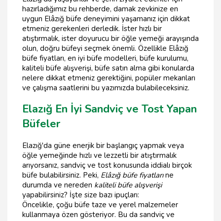
hazırladığımız bu rehberde, damak zevkinize en
uygun Elâzığ büfe deneyimini yaşamanız için dikkat
etmeniz gerekenleri derledik. İster hızlı bir
atıştırmalık, ister doyurucu bir öğle yemeği arayışında
olun, doğru büfeyi seçmek önemli. Özellikle Elâzığ
büfe fiyatları, en iyi büfe modelleri, büfe kurulumu,
kaliteli büfe alışverişi, büfe satın alma gibi konularda
nelere dikkat etmeniz gerektiğini, popüler mekanları
ve çalışma saatlerini bu yazımızda bulabileceksiniz.
Elazığ En İyi Sandviç ve Tost Yapan
Büfeler
Elazığ'da güne enerjik bir başlangıç yapmak veya
öğle yemeğinde hızlı ve lezzetli bir atıştırmalık
arıyorsanız, sandviç ve tost konusunda iddialı birçok
büfe bulabilirsiniz. Peki,
Elâzığ büfe fiyatları
ne
durumda ve nereden
kaliteli büfe alışverişi
yapabilirsiniz? İşte size bazı ipuçları:
Öncelikle, çoğu büfe taze ve yerel malzemeler
kullanmaya özen gösteriyor. Bu da sandviç ve