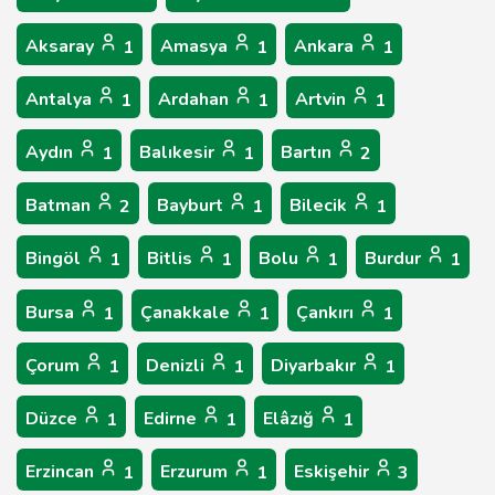
Aksaray
Amasya
Ankara
1
1
1
Antalya
Ardahan
Artvin
1
1
1
Aydın
Balıkesir
Bartın
1
1
2
Batman
Bayburt
Bilecik
2
1
1
Bingöl
Bitlis
Bolu
Burdur
1
1
1
1
Bursa
Çanakkale
Çankırı
1
1
1
Çorum
Denizli
Diyarbakır
1
1
1
Düzce
Edirne
Elâzığ
1
1
1
Erzincan
Erzurum
Eskişehir
1
1
3