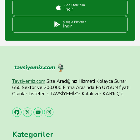
App Store'dan
İndir
Google Play'den
İndir
Tavsiyemiz.com
Size Aradığınız Hizmeti Kolayca Sunar
650 Sektör ve 200.000 Firma Arasında En UYGUN fiyatlı
Olanlar Listelenir. TAVSİYEMİZ’e Kulak ver KAR’lı Çık.
Kategoriler