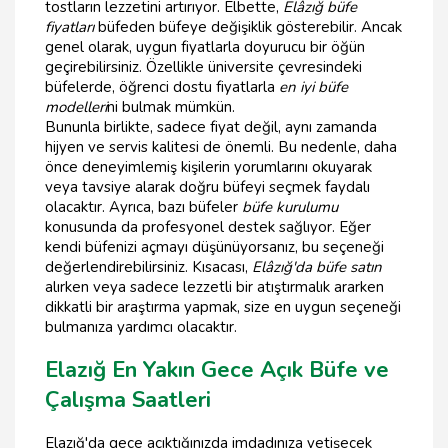
tostların lezzetini artırıyor. Elbette,
Elâzığ büfe
fiyatları
büfeden büfeye değişiklik gösterebilir. Ancak
genel olarak, uygun fiyatlarla doyurucu bir öğün
geçirebilirsiniz. Özellikle üniversite çevresindeki
büfelerde, öğrenci dostu fiyatlarla
en iyi büfe
modelleri
ni bulmak mümkün.
Bununla birlikte, sadece fiyat değil, aynı zamanda
hijyen ve servis kalitesi de önemli. Bu nedenle, daha
önce deneyimlemiş kişilerin yorumlarını okuyarak
veya tavsiye alarak doğru büfeyi seçmek faydalı
olacaktır. Ayrıca, bazı büfeler
büfe kurulumu
konusunda da profesyonel destek sağlıyor. Eğer
kendi büfenizi açmayı düşünüyorsanız, bu seçeneği
değerlendirebilirsiniz. Kısacası,
Elâzığ'da büfe satın
alırken veya sadece lezzetli bir atıştırmalık ararken
dikkatli bir araştırma yapmak, size en uygun seçeneği
bulmanıza yardımcı olacaktır.
Elazığ En Yakın Gece Açık Büfe ve
Çalışma Saatleri
Elazığ'da gece acıktığınızda imdadınıza yetişecek