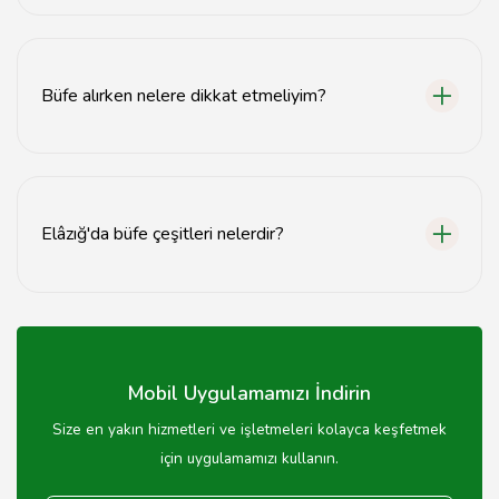
Büfe kurulumu, ürünle birlikte gelen talimatlara göre
kolayca yapılabilir veya profesyonel yardım alabilirsiniz.
Büfe alırken nelere dikkat etmeliyim?
Büfe alırken malzeme kalitesi, boyut, tasarım ve fiyat
gibi faktörlere dikkat etmelisiniz.
Elâzığ'da büfe çeşitleri nelerdir?
Elâzığ'da çeşitli büfe modelleri bulunmaktadır; klasik,
modern, açık büfe gibi farklı tasarımlar mevcuttur.
Mobil Uygulamamızı İndirin
Size en yakın hizmetleri ve işletmeleri kolayca keşfetmek
için uygulamamızı kullanın.