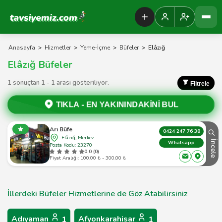
Tavsiyemiz Anasayfa
Anasayfa
>
Hizmetler
>
Yeme-İçme
>
Büfeler
>
Elâzığ
Elâzığ Büfeler
1 sonuçtan 1 - 1 arası gösteriliyor.
Filtrele
TIKLA -
EN YAKININDAKİNİ BUL
Arı Büfe
0424 247 76 38
Elâzığ, Merkez
İncele
Whatsapp
Posta Kodu: 23270
0.0 (0)
Fiyat Aralığı: 100,00 ₺ - 300,00 ₺
İllerdeki Büfeler Hizmetlerine de Göz Atabilirsiniz
Adıyaman
Afyonkarahisar
1
1