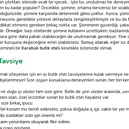
ıtırtıları, elinizde sıcak bir içecek... İşte bu, unutulmaz bir deneyim
n bu kadar popüler? Öncelikle, şömine, ortama benzersiz bir sıcakl
düğünüzde, şömine karşısında dinlenmek gibisi yoktur. Ayrıca, şömi
syonu genellikle yöresel detaylarla zenginleştirilmiştir ve bu da tat
n dikkat etmeniz gereken birkaç nokta var. Şöminenin güvenliği, ya
ir.
Örneğin
, bazı otellerde şömine kullanımı ücretliyken, bazıların
alara göre daha pahalı olabileceğini de unutmamak gerekiyor. Yine 
her kuruşuna değeceğine emin olabilirsiniz.
Sonuç olarak
, eğer siz
şömineli bir
Karabük butik oteli
kesinlikle listenizde olmalı.
Tavsiye
ak isteyenler için en iyi butik otel tavsiyelerine kulak vermeye ne
ndişelenmeyin! Size
özgün konaklama
deneyimleri sunan, her biri ken
i ve
doğa içi oteller
tam size göre. Belki de
şirin oteller
arasında,
yer
eni olan, özel lezzetler sunan bir butik otel hayaliniz var.
 size birkaç ipucu:
bir konum mu tercih edersiniz, yoksa doğayla iç içe, sakin bir yer 
bi özellikler sizin için önemli mi?
ın yorumlarını okuyarak fikir edinin.
 özen gösterin.