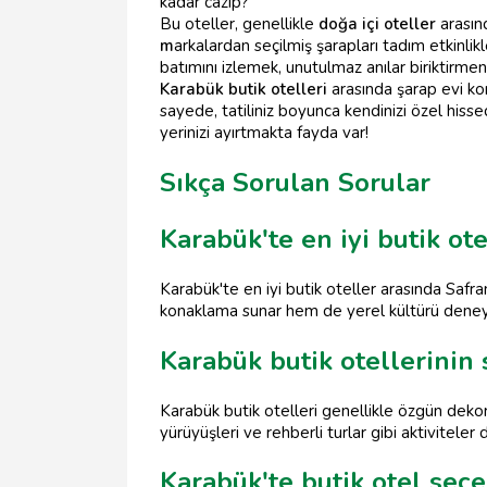
kadar cazip?
Bu oteller, genellikle
doğa içi oteller
arasınd
m
arkalardan seçilmiş şarapları tadım etkinli
batımını izlemek, unutulmaz anılar biriktirmeni
Karabük butik otelleri
arasında şarap evi ko
sayede, tatiliniz boyunca kendinizi özel hisse
yerinizi ayırtmakta fayda var!
Sıkça Sorulan Sorular
Karabük'te en iyi butik ote
Karabük'te en iyi butik oteller arasında Safra
konaklama sunar hem de yerel kültürü deneyi
Karabük butik otellerinin
Karabük butik otelleri genellikle özgün dekora
yürüyüşleri ve rehberli turlar gibi aktiviteler
Karabük'te butik otel seç