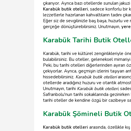
çıkarıyor. Ayrıca bazı otellerde sunulan jakuzi 
Karabük butik otelleri
, sadece konforlu bir 
lezzetlerle hazırlanan kahvaltıların tadını çı
Eğer siz de sevgilinizle baş başa, huzurlu ve
gerçeğe dönüştürebilirsiniz. Unutmayın,
yere
Karabük Tarihi Butik Otell
Karabük, tarihi ve kültürel zenginlikleriyle ö
bulabilirsiniz. Bu oteller, geleneksel mimariy
Peki, bu tarihi otelleri diğerlerinden ayıran ö
çekiyorlar. Ayrıca, geçmişin izlerini taşıyan a
hissedebilirsiniz.
Karabük butik otelleri
arasın
otellerde aradığınız huzuru ve otantik atmo
Unutmayın, tarihi
Karabük butik otelleri
, sade
Safranbolu'nun tarihi sokaklarında gezinirken
tarihi oteller de kendine özgü bir cazibeye sa
Karabük Şömineli Butik O
Karabük butik otelleri
arasında, özellikle kış