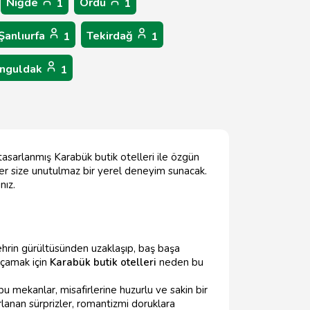
Niğde
Ordu
1
1
Şanlıurfa
Tekirdağ
1
1
nguldak
1
tasarlanmış Karabük butik otelleri ile özgün
ller size unutulmaz bir yerel deneyim sunacak.
nız.
Şehrin gürültüsünden uzaklaşıp, baş başa
açamak için
Karabük butik otelleri
neden bu
 mekanlar, misafirlerine huzurlu ve sakin bir
lanan sürprizler, romantizmi doruklara