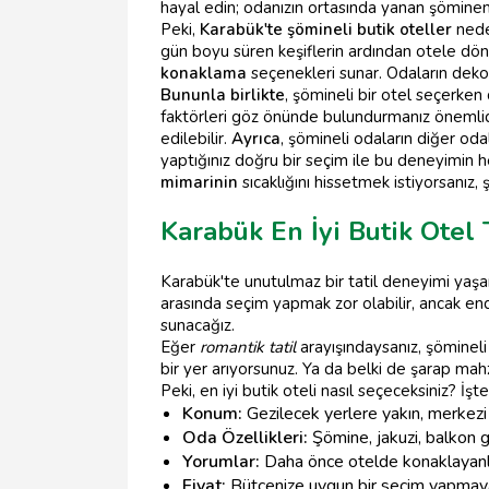
hayal edin; odanızın ortasında yanan şöminenin ç
Peki,
Karabük'te şömineli butik oteller
nede
gün boyu süren keşiflerin ardından otele dön
konaklama
seçenekleri sunar. Odaların dekora
Bununla birlikte
, şömineli bir otel seçerke
faktörleri göz önünde bulundurmanız önemlid
edilebilir.
Ayrıca
, şömineli odaların diğer od
yaptığınız doğru bir seçim ile bu deneyimin 
mimarinin
sıcaklığını hissetmek istiyorsanız, 
Karabük En İyi Butik Otel 
Karabük'te unutulmaz bir tatil deneyimi yaşam
arasında seçim yapmak zor olabilir, ancak e
sunacağız.
Eğer
romantik tatil
arayışındaysanız, şöminel
bir yer arıyorsunuz. Ya da belki de şarap mahz
Peki, en iyi butik oteli nasıl seçeceksiniz? İşte
Konum:
Gezilecek yerlere yakın, merkezi 
Oda Özellikleri:
Şömine, jakuzi, balkon gi
Yorumlar:
Daha önce otelde konaklayanlar
Fiyat:
Bütçenize uygun bir seçim yapmaya