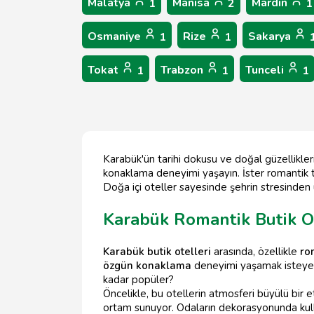
Malatya
Manisa
Mardin
1
2
1
Osmaniye
Rize
Sakarya
1
1
Tokat
Trabzon
Tunceli
1
1
1
Karabük'ün tarihi dokusu ve doğal güzellikler
konaklama deneyimi yaşayın. İster romantik ta
Doğa içi oteller sayesinde şehrin stresinden u
Karabük Romantik Butik O
Karabük butik otelleri
arasında, özellikle
ro
özgün konaklama
deneyimi yaşamak isteyen
kadar popüler?
Öncelikle, bu otellerin atmosferi büyülü bir e
ortam sunuyor. Odaların dekorasyonunda kulla