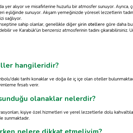
a yer alıyor ve misafirlerine huzurlu bir atmosfer sunuyor. Ayrıca,
kleri eşliğinde sunuyor. Akşam yemeğinizde yöresel lezzetlerin tadın
zi sağlıyor.
nseptine sahip olanlar, genellikle diğer
şirin oteller
e göre daha but
debilir ve Karabük'ün benzersiz atmosferinin tadını çıkarabilirsiniz
ller hangileridir?
nbolu'daki tarihi konaklar ve doğa ile iç içe olan oteller bulunmakta
mleme fırsatı verir.
 sunduğu olanaklar nelerdir?
syonları, kişiye özel hizmetleri ve yerel lezzetlerle dolu kahvaltılar
 de sunmaktadır.
erken nelere dikkat etmeliyim?