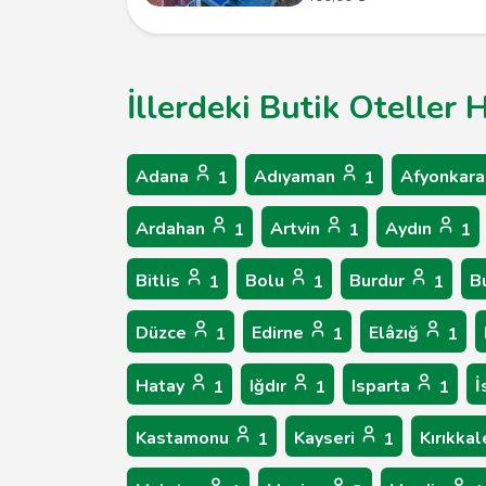
İllerdeki Butik Oteller 
Adana
Adıyaman
Afyonkara
1
1
Ardahan
Artvin
Aydın
1
1
1
Bitlis
Bolu
Burdur
B
1
1
1
Düzce
Edirne
Elâzığ
1
1
1
Hatay
Iğdır
Isparta
İ
1
1
1
Kastamonu
Kayseri
Kırıkka
1
1