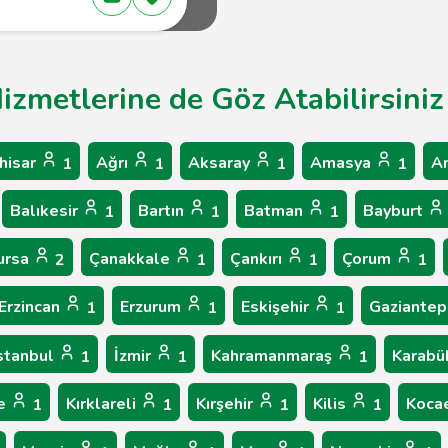
Hizmetlerine de Göz Atabilirsiniz
hisar
Ağrı
Aksaray
Amasya
A
1
1
1
1
Balıkesir
Bartın
Batman
Bayburt
1
1
1
ursa
Çanakkale
Çankırı
Çorum
2
1
1
1
Erzincan
Erzurum
Eskişehir
Gaziante
1
1
1
stanbul
İzmir
Kahramanmaraş
Karab
1
1
1
le
Kırklareli
Kırşehir
Kilis
Koca
1
1
1
1