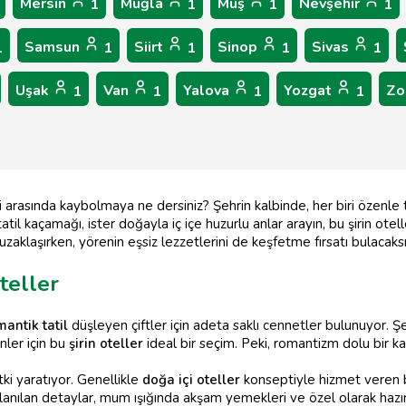
Mersin
Muğla
Muş
Nevşehir
1
1
1
1
Samsun
Siirt
Sinop
Sivas
1
1
1
1
1
Uşak
Van
Yalova
Yozgat
Zo
1
1
1
1
i arasında kaybolmaya ne dersiniz? Şehrin kalbinde, her biri özenle 
til kaçamağı, ister doğayla iç içe huzurlu anlar arayın, bu şirin ote
zaklaşırken, yörenin eşsiz lezzetlerini de keşfetme fırsatı bulacaksı
teller
mantik tatil
düşleyen çiftler için adeta saklı cennetler bulunuyor. 
ler için bu
şirin oteller
ideal bir seçim. Peki, romantizm dolu bir k
tki yaratıyor. Genellikle
doğa içi oteller
konseptiyle hizmet veren bu
nılan detaylar, mum ışığında akşam yemekleri ve özel olarak hazır