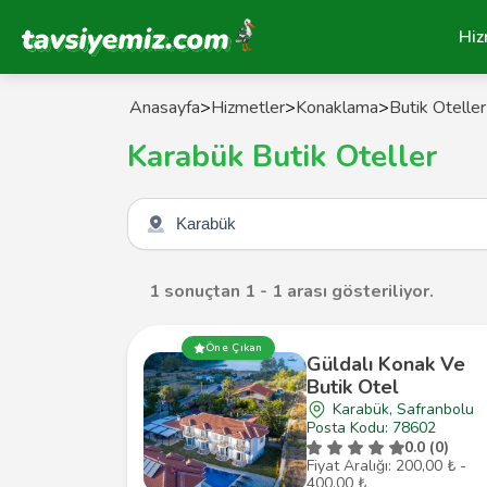
Tavsiyemiz Anasayfa
Hiz
Anasayfa
>
Hizmetler
>
Konaklama
>
Butik Oteller
Karabük Butik Oteller
Şehir seçin
1 sonuçtan 1 - 1 arası gösteriliyor.
Öne Çıkan
Güldalı Konak Ve
Butik Otel
Karabük, Safranbolu
Posta Kodu: 78602
0.0 (0)
Fiyat Aralığı: 200,00 ₺ -
400,00 ₺