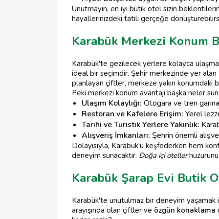
Unutmayın, en iyi butik otel sizin beklentilerin
hayallerinizdeki tatili gerçeğe dönüştürebilirsi
Karabük Merkezi Konum B
Karabük'te gezilecek yerlere kolayca ulaşma
ideal bir seçimdir. Şehir merkezinde yer alan
planlayan çiftler, merkeze yakın konumdaki bu
Peki merkezi konum avantajı başka neler sun
Ulaşım Kolaylığı:
Otogara ve tren garına y
Restoran ve Kafelere Erişim:
Yerel lezz
Tarihi ve Turistik Yerlere Yakınlık:
Karab
Alışveriş İmkanları:
Şehrin önemli alışv
Dolayısıyla, Karabük'ü keşfederken hem konf
deneyim sunacaktır.
Doğa içi oteller
huzurunu
Karabük Şarap Evi Butik O
Karabük'te unutulmaz bir deneyim yaşamak iste
arayışında olan çiftler ve
özgün konaklama
d