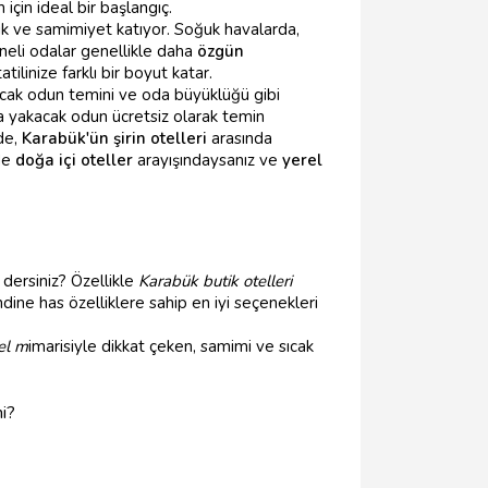
 için ideal bir başlangıç.
ık ve samimiyet katıyor. Soğuk havalarda,
neli odalar genellikle daha
özgün
ilinize farklı bir boyut katar.
kacak odun temini ve oda büyüklüğü gibi
da yakacak odun ücretsiz olarak temin
de,
Karabük'ün şirin otelleri
arasında
 de
doğa içi oteller
arayışındaysanız ve
yerel
 dersiniz? Özellikle
Karabük butik otelleri
dine has özelliklere sahip en iyi seçenekleri
el m
imarisiyle dikkat çeken, samimi ve sıcak
mi?