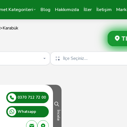
met Kategorileri
Blog
Hakkımızda
İller
İletişim
Mark
>
Karabük
T
İlçe seçin
0370 712 72 00
Whatsapp
İncele