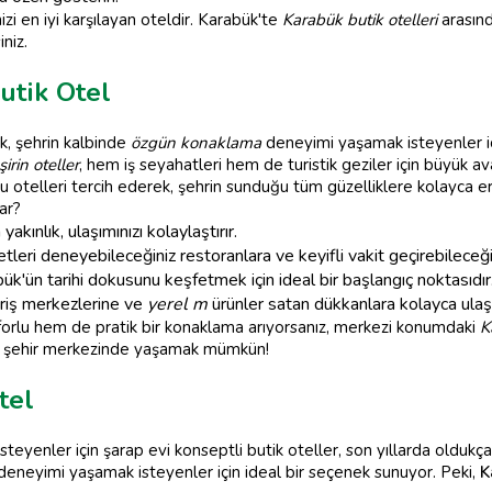
izi en iyi karşılayan oteldir. Karabük'te
Karabük butik otelleri
arasınd
niz.
utik Otel
k, şehrin kalbinde
özgün konaklama
deneyimi yaşamak isteyenler 
şirin oteller
, hem iş seyahatleri hem de turistik geziler için büyük av
 otelleri tercih ederek, şehrin sunduğu tüm güzelliklere kolayca eriş
ar?
akınlık, ulaşımınızı kolaylaştırır.
etleri deneyebileceğiniz restoranlara ve keyifli vakit geçirebilece
ük'ün tarihi dokusunu keşfetmek için ideal bir başlangıç noktasıdır
eriş merkezlerine ve
yerel m
ürünler satan dükkanlara kolayca ulaşab
orlu hem de pratik bir konaklama arıyorsanız, merkezi konumdaki
K
 şehir merkezinde yaşamak mümkün!
tel
yenler için şarap evi konseptli butik oteller, son yıllarda oldukça
eneyimi yaşamak isteyenler için ideal bir seçenek sunuyor. Peki,
K