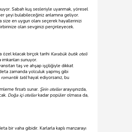
unuyor. Sabah kuş sesleriyle uyanmak, yöresel
her şeyi bulabileceğiniz anlamına geliyor.
 size en uygun olanı seçerek hayallerinizi
irbirinize olan sevginizi perçinleyecek.
 özel kılacak birçok tarihi
Karabük butik oteli
a
imkanları sunuyor.
yansıtan taş ve ahşap işçiliğiyle dikkat
 adeta zamanda yolculuk yapmış gibi
r
romantik tatil
hayal ediyorsanız, bu
mleme fırsatı sunar.
Şirin oteller
arayışınızda,
cak.
Doğa içi oteller
kadar popüler olmasa da,
eta bir vaha gibidir. Karlarla kaplı manzarayı