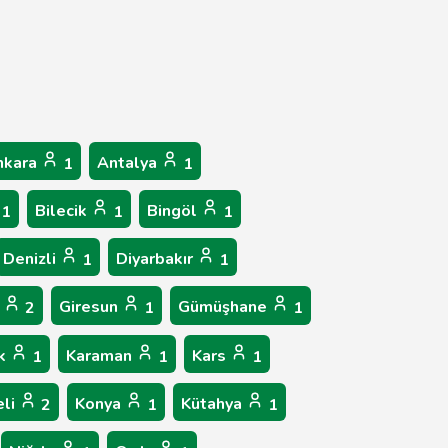
nkara
Antalya
1
1
Bilecik
Bingöl
1
1
1
Denizli
Diyarbakır
1
1
p
Giresun
Gümüşhane
2
1
1
ük
Karaman
Kars
1
1
1
eli
Konya
Kütahya
2
1
1