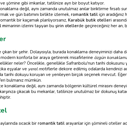
ve şömine gibi imkanlar, tatilinize ayrı bir boyut katıyor.
konaklama değil, aynı zamanda unutulmaz anılar biriktirme fırsatı s
karmak ve gün batımını birlikte izlemek,
romantik tatil
için aradığınız 
 romantik bir kaçamak planlıyorsanız,
Karabük butik otelleri
arasında
l m
imarinin izlerini taşıyan bu
şirin oteller
de geçireceğiniz her an, b
er
ne çıkan bir şehir. Dolayısıyla, burada konaklama deneyiminizi daha da
i modern konforla bir araya getirerek misafirlerine
özgün konaklam
zellikler neler? Öncelikle, genellikle Safranbolu'nun tarihi dokusunu 
ntika eşyalar ve
yerel m
otiflerle dekore edilmiş odalarda kendinizi
da tarihi dokuyu koruyan ve yenileyen birçok seçenek mevcut. Eğe
sferi bulmanız mümkün.
ce konaklama değil, aynı zamanda bölgenin kültürel mirasını deneyi
 karşınıza çıkacak bu mekanlar, tatilinize unutulmaz bir dokunuş kata
hiptir.
tel
 aylarında sıcacık bir
romantik tatil
arayanlar için şömineli oteller ad