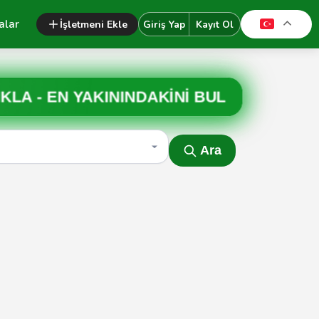
alar
İşletmeni Ekle
Giriş Yap
Kayıt Ol
IKLA -
EN YAKININDAKİNİ BUL
Ara