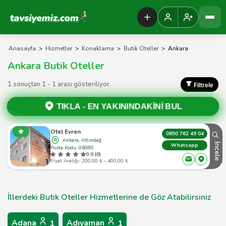
Tavsiyemiz Anasayfa
Anasayfa
>
Hizmetler
>
Konaklama
>
Butik Oteller
>
Ankara
Ankara Butik Oteller
1 sonuçtan 1 - 1 arası gösteriliyor.
Filtrele
TIKLA -
EN YAKININDAKİNİ BUL
Otel Evren
0850 762 49 04
Ankara, Altındağ
İncele
Whatsapp
Posta Kodu: 06080
0.0 (0)
Fiyat Aralığı: 200,00 ₺ - 400,00 ₺
İllerdeki Butik Oteller Hizmetlerine de Göz Atabilirsiniz
Adana
Adıyaman
1
1