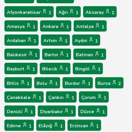
Afyonkarahisar
Ağrı
Aksaray
1
1
1
Amasya
Ankara
Antalya
1
1
1
Ardahan
Artvin
Aydın
1
1
1
Balıkesir
Bartın
Batman
1
1
1
Bayburt
Bilecik
Bingöl
1
1
1
Bitlis
Bolu
Burdur
Bursa
1
1
1
2
Çanakkale
Çankırı
Çorum
1
1
1
Denizli
Diyarbakır
Düzce
1
1
1
Edirne
Elâzığ
Erzincan
1
1
1