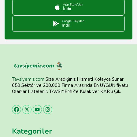
App Store'dan
İndir
Google Play'den
İndir
Tavsiyemiz.com
Size Aradığınız Hizmeti Kolayca Sunar
650 Sektör ve 200.000 Firma Arasında En UYGUN fiyatlı
Olanlar Listelenir. TAVSİYEMİZ’e Kulak ver KAR’lı Çık.
Kategoriler