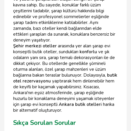
kavına sahip. Bu sayede, konuklar farklı üzüm
çeşitlerini tadabilir, şarap kültürü hakkında bilgi
edinebilir ve profesyonel sommelierler eşliğinde
şarap tadımı etkinliklerine katılabilirler. Aynı
zamanda, bazı oteller kendi bağlarından elde
ettikleri şarapları da sunarak, konuklara benzersiz bir
deneyim yaşatıyor.
Şehir merkezi oteller
arasında yer alan şarap evi
konseptli butik oteller, sundukları
konforlu
ve şık
odaların yanı sıra, şarap temalı dekorasyonları ile de
dikkat çekiyor. Bu otellerde genellikle şömineli
oturma alanları, özel şarap mahzenleri ve üzüm
bağlarına bakan teraslar bulunuyor. Dolayısıyla,
butik
otel rezervasyonu
yaptırarak hem dinlenebilir hem
de keyifli bir kaçamak yapabilirsiniz. Kısacası,
Ankara'nın eşsiz atmosferinde, şarap eşliğinde
huzurlu bir konaklama deneyimi yaşamak isteyenler
için şarap evi konseptli
Ankara butik otelleri
harika
bir alternatif oluşturuyor.
Sıkça Sorulan Sorular