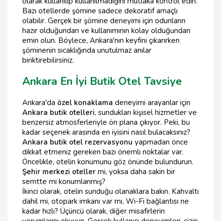
olarak kullanılıp kullanılmadığını mutlaka kontrol edin.
Bazı otellerde şömine sadece dekoratif amaçlı
olabilir. Gerçek bir şömine deneyimi için odunların
hazır olduğundan ve kullanımının kolay olduğundan
emin olun. Böylece, Ankara'nın keyfini çıkarırken
şöminenin sıcaklığında unutulmaz anılar
biriktirebilirsiniz.
Ankara En İyi Butik Otel Tavsiye
Ankara'da
özel konaklama
deneyimi arayanlar için
Ankara butik otelleri
, sundukları kişisel hizmetler ve
benzersiz atmosferleriyle ön plana çıkıyor. Peki, bu
kadar seçenek arasında en iyisini nasıl bulacaksınız?
Ankara butik otel rezervasyonu
yapmadan önce
dikkat etmeniz gereken bazı önemli noktalar var.
Öncelikle, otelin konumunu göz önünde bulundurun.
Şehir merkezi oteller
mi, yoksa daha sakin bir
semtte mi konumlanmış?
İkinci olarak, otelin sunduğu olanaklara bakın. Kahvaltı
dahil mi, otopark imkanı var mı, Wi-Fi bağlantısı ne
kadar hızlı? Üçüncü olarak, diğer misafirlerin