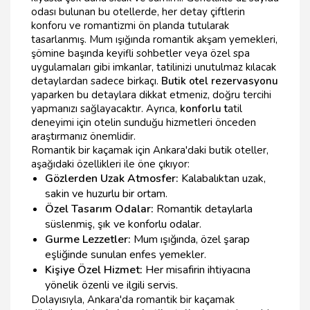
odası bulunan bu otellerde, her detay çiftlerin
konforu ve romantizmi ön planda tutularak
tasarlanmış. Mum ışığında romantik akşam yemekleri,
şömine başında keyifli sohbetler veya özel spa
uygulamaları gibi imkanlar, tatilinizi unutulmaz kılacak
detaylardan sadece birkaçı.
Butik otel rezervasyonu
yaparken bu detaylara dikkat etmeniz, doğru tercihi
yapmanızı sağlayacaktır. Ayrıca,
konforlu t
atil
deneyimi için otelin sunduğu hizmetleri önceden
araştırmanız önemlidir.
Romantik bir kaçamak için Ankara'daki butik oteller,
aşağıdaki özellikleri ile öne çıkıyor:
Gözlerden Uzak Atmosfer:
Kalabalıktan uzak,
sakin ve huzurlu bir ortam.
Özel Tasarım Odalar:
Romantik detaylarla
süslenmiş, şık ve konforlu odalar.
Gurme Lezzetler:
Mum ışığında, özel şarap
eşliğinde sunulan enfes yemekler.
Kişiye Özel Hizmet:
Her misafirin ihtiyacına
yönelik özenli ve ilgili servis.
Dolayısıyla, Ankara'da romantik bir kaçamak