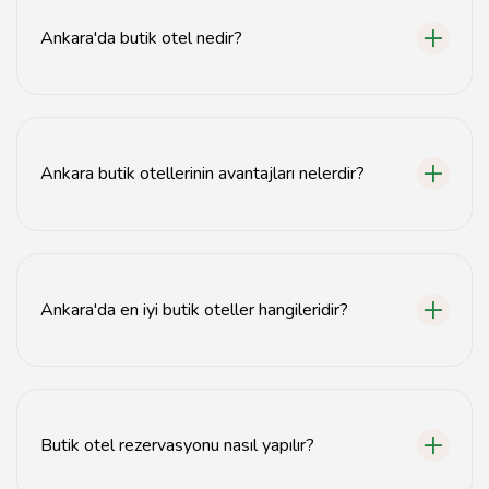
Ankara'da butik otel nedir?
Ankara'da butik otel, genellikle küçük, şık ve kişisel
hizmet sunan konaklama tesisleridir.
Ankara butik otellerinin avantajları nelerdir?
Butik oteller, genellikle daha samimi bir atmosfer,
kişisel hizmet ve özgün tasarımlar sunar.
Ankara'da en iyi butik oteller hangileridir?
Ankara'da en iyi butik oteller arasında, merkezi
konumda bulunan ve yüksek müşteri memnuniyeti olan
tesisler bulunmaktadır.
Butik otel rezervasyonu nasıl yapılır?