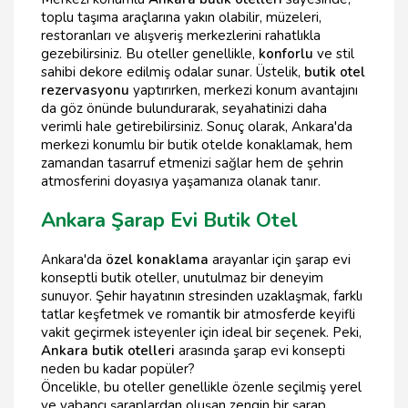
toplu taşıma araçlarına yakın olabilir, müzeleri,
restoranları ve alışveriş merkezlerini rahatlıkla
gezebilirsiniz. Bu oteller genellikle,
konforlu
ve stil
sahibi dekore edilmiş odalar sunar. Üstelik,
butik otel
rezervasyonu
yaptırırken, merkezi konum avantajını
da göz önünde bulundurarak, seyahatinizi daha
verimli hale getirebilirsiniz. Sonuç olarak, Ankara'da
merkezi konumlu bir butik otelde konaklamak, hem
zamandan tasarruf etmenizi sağlar hem de şehrin
atmosferini doyasıya yaşamanıza olanak tanır.
Ankara Şarap Evi Butik Otel
Ankara'da
özel konaklama
arayanlar için şarap evi
konseptli butik oteller, unutulmaz bir deneyim
sunuyor. Şehir hayatının stresinden uzaklaşmak, farklı
tatlar keşfetmek ve romantik bir atmosferde keyifli
vakit geçirmek isteyenler için ideal bir seçenek. Peki,
Ankara butik otelleri
arasında şarap evi konsepti
neden bu kadar popüler?
Öncelikle, bu oteller genellikle özenle seçilmiş yerel
ve yabancı şaraplardan oluşan zengin bir şarap