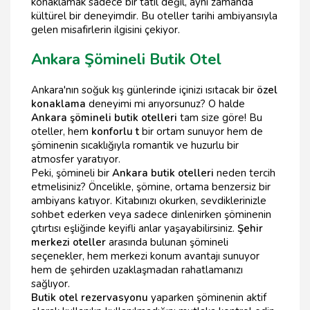
konaklamak sadece bir tatil değil, aynı zamanda
kültürel bir deneyimdir. Bu oteller tarihi ambiyansıyla
gelen misafirlerin ilgisini çekiyor.
Ankara Şömineli Butik Otel
Ankara'nın soğuk kış günlerinde içinizi ısıtacak bir
özel
konaklama
deneyimi mi arıyorsunuz? O halde
Ankara şömineli butik otelleri
tam size göre! Bu
oteller, hem
konforlu t
bir ortam sunuyor hem de
şöminenin sıcaklığıyla romantik ve huzurlu bir
atmosfer yaratıyor.
Peki, şömineli bir
Ankara butik otelleri
neden tercih
etmelisiniz? Öncelikle, şömine, ortama benzersiz bir
ambiyans katıyor. Kitabınızı okurken, sevdiklerinizle
sohbet ederken veya sadece dinlenirken şöminenin
çıtırtısı eşliğinde keyifli anlar yaşayabilirsiniz.
Şehir
merkezi oteller
arasında bulunan şömineli
seçenekler, hem merkezi konum avantajı sunuyor
hem de şehirden uzaklaşmadan rahatlamanızı
sağlıyor.
Butik otel rezervasyonu
yaparken şöminenin aktif