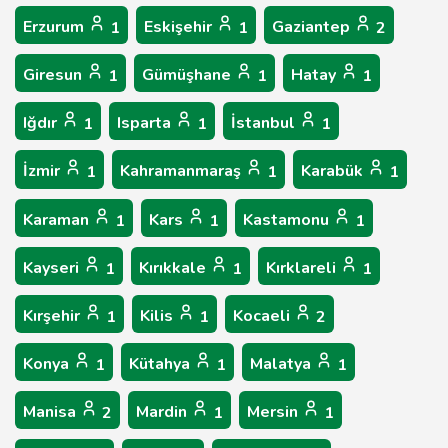
Erzurum
Eskişehir
Gaziantep
1
1
2
Giresun
Gümüşhane
Hatay
1
1
1
Iğdır
Isparta
İstanbul
1
1
1
İzmir
Kahramanmaraş
Karabük
1
1
1
Karaman
Kars
Kastamonu
1
1
1
Kayseri
Kırıkkale
Kırklareli
1
1
1
Kırşehir
Kilis
Kocaeli
1
1
2
Konya
Kütahya
Malatya
1
1
1
Manisa
Mardin
Mersin
2
1
1