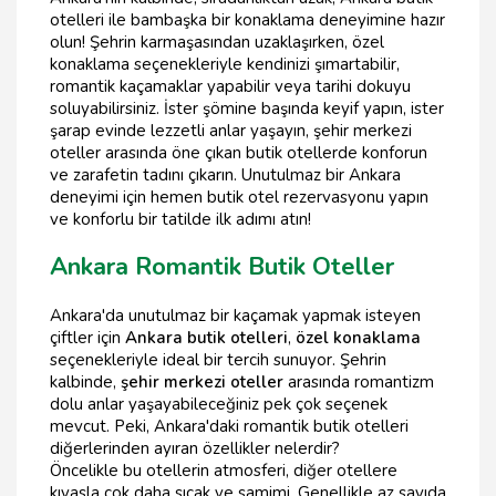
otelleri ile bambaşka bir konaklama deneyimine hazır
olun! Şehrin karmaşasından uzaklaşırken, özel
konaklama seçenekleriyle kendinizi şımartabilir,
romantik kaçamaklar yapabilir veya tarihi dokuyu
soluyabilirsiniz. İster şömine başında keyif yapın, ister
şarap evinde lezzetli anlar yaşayın, şehir merkezi
oteller arasında öne çıkan butik otellerde konforun
ve zarafetin tadını çıkarın. Unutulmaz bir Ankara
deneyimi için hemen butik otel rezervasyonu yapın
ve konforlu bir tatilde ilk adımı atın!
Ankara Romantik Butik Oteller
Ankara'da unutulmaz bir kaçamak yapmak isteyen
çiftler için
Ankara butik otelleri
,
özel konaklama
seçenekleriyle ideal bir tercih sunuyor. Şehrin
kalbinde,
şehir merkezi oteller
arasında romantizm
dolu anlar yaşayabileceğiniz pek çok seçenek
mevcut. Peki, Ankara'daki romantik butik otelleri
diğerlerinden ayıran özellikler nelerdir?
Öncelikle bu otellerin atmosferi, diğer otellere
kıyasla çok daha sıcak ve samimi. Genellikle az sayıda