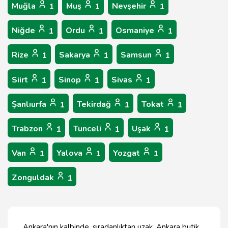
Muğla
Muş
Nevşehir
1
1
1
Niğde
Ordu
Osmaniye
1
1
1
Rize
Sakarya
Samsun
1
1
1
Siirt
Sinop
Sivas
1
1
1
Şanlıurfa
Tekirdağ
Tokat
1
1
1
Trabzon
Tunceli
Uşak
1
1
1
Van
Yalova
Yozgat
1
1
1
Zonguldak
1
Ankara'nın kalbinde, sıradanlıktan uzak, Ankara butik