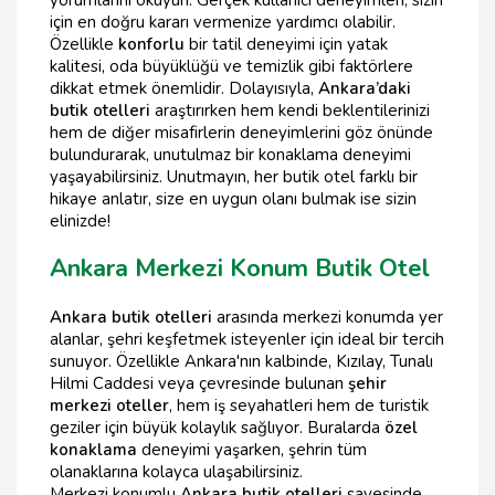
yorumlarını okuyun. Gerçek kullanıcı deneyimleri, sizin
için en doğru kararı vermenize yardımcı olabilir.
Özellikle
konforlu
bir tatil deneyimi için yatak
kalitesi, oda büyüklüğü ve temizlik gibi faktörlere
dikkat etmek önemlidir. Dolayısıyla,
Ankara’daki
butik otelleri
araştırırken hem kendi beklentilerinizi
hem de diğer misafirlerin deneyimlerini göz önünde
bulundurarak, unutulmaz bir konaklama deneyimi
yaşayabilirsiniz. Unutmayın, her butik otel farklı bir
hikaye anlatır, size en uygun olanı bulmak ise sizin
elinizde!
Ankara Merkezi Konum Butik Otel
Ankara butik otelleri
arasında merkezi konumda yer
alanlar, şehri keşfetmek isteyenler için ideal bir tercih
sunuyor. Özellikle Ankara'nın kalbinde, Kızılay, Tunalı
Hilmi Caddesi veya çevresinde bulunan
şehir
merkezi oteller
, hem iş seyahatleri hem de turistik
geziler için büyük kolaylık sağlıyor. Buralarda
özel
konaklama
deneyimi yaşarken, şehrin tüm
olanaklarına kolayca ulaşabilirsiniz.
Merkezi konumlu
Ankara butik otelleri
sayesinde,