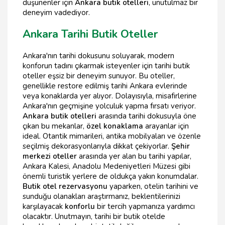
düşünenler için
Ankara butik otelleri
, unutulmaz bir
deneyim vadediyor.
Ankara Tarihi Butik Oteller
Ankara'nın tarihi dokusunu soluyarak, modern
konforun tadını çıkarmak isteyenler için tarihi butik
oteller eşsiz bir deneyim sunuyor. Bu oteller,
genellikle restore edilmiş tarihi Ankara evlerinde
veya konaklarda yer alıyor. Dolayısıyla, misafirlerine
Ankara'nın geçmişine yolculuk yapma fırsatı veriyor.
Ankara butik otelleri
arasında tarihi dokusuyla öne
çıkan bu mekanlar,
özel konaklama
arayanlar için
ideal. Otantik mimarileri, antika mobilyaları ve özenle
seçilmiş dekorasyonlarıyla dikkat çekiyorlar.
Şehir
merkezi oteller
arasında yer alan bu tarihi yapılar,
Ankara Kalesi, Anadolu Medeniyetleri Müzesi gibi
önemli turistik yerlere de oldukça yakın konumdalar.
Butik otel rezervasyonu
yaparken, otelin tarihini ve
sunduğu olanakları araştırmanız, beklentilerinizi
karşılayacak
konforlu
bir tercih yapmanıza yardımcı
olacaktır. Unutmayın, tarihi bir butik otelde