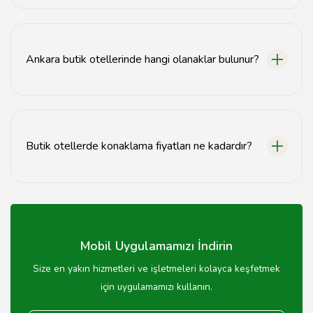
Butik otel rezervasyonu, otelin web sitesi veya popüler
seyahat platformları üzerinden kolayca yapılabilir.
Ankara butik otellerinde hangi olanaklar bulunur?
Ankara butik otellerinde genellikle ücretsiz Wi-Fi,
kahvaltı, özel banyo ve bazıları spa hizmetleri
sunulmaktadır.
Butik otellerde konaklama fiyatları ne kadardır?
Ankara butik otellerinde konaklama fiyatları, otelin
konumuna ve sunduğu hizmetlere göre değişiklik
göstermektedir.
Mobil Uygulamamızı İndirin
Size en yakın hizmetleri ve işletmeleri kolayca keşfetmek
için uygulamamızı kullanın.