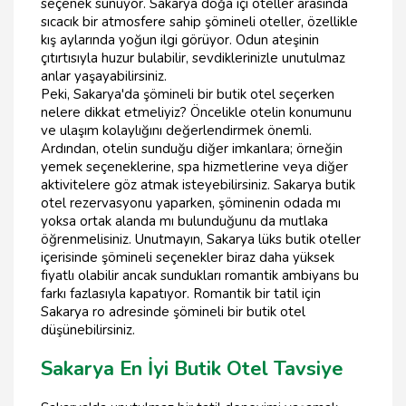
seçenek sunuyor. Sakarya doğa içi oteller arasında
sıcacık bir atmosfere sahip şömineli oteller, özellikle
kış aylarında yoğun ilgi görüyor. Odun ateşinin
çıtırtısıyla huzur bulabilir, sevdiklerinizle unutulmaz
anlar yaşayabilirsiniz.
Peki, Sakarya'da şömineli bir butik otel seçerken
nelere dikkat etmeliyiz? Öncelikle otelin konumunu
ve ulaşım kolaylığını değerlendirmek önemli.
Ardından, otelin sunduğu diğer imkanlara; örneğin
yemek seçeneklerine, spa hizmetlerine veya diğer
aktivitelere göz atmak isteyebilirsiniz. Sakarya butik
otel rezervasyonu yaparken, şöminenin odada mı
yoksa ortak alanda mı bulunduğunu da mutlaka
öğrenmelisiniz. Unutmayın, Sakarya lüks butik oteller
içerisinde şömineli seçenekler biraz daha yüksek
fiyatlı olabilir ancak sundukları romantik ambiyans bu
farkı fazlasıyla kapatıyor. Romantik bir tatil için
Sakarya ro adresinde şömineli bir butik otel
düşünebilirsiniz.
Sakarya En İyi Butik Otel Tavsiye