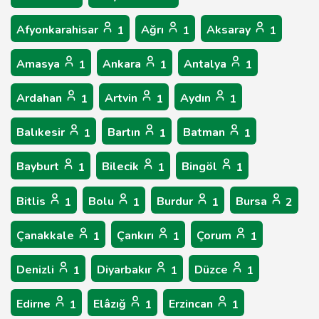
Afyonkarahisar
Ağrı
Aksaray
1
1
1
Amasya
Ankara
Antalya
1
1
1
Ardahan
Artvin
Aydın
1
1
1
Balıkesir
Bartın
Batman
1
1
1
Bayburt
Bilecik
Bingöl
1
1
1
Bitlis
Bolu
Burdur
Bursa
1
1
1
2
Çanakkale
Çankırı
Çorum
1
1
1
Denizli
Diyarbakır
Düzce
1
1
1
Edirne
Elâzığ
Erzincan
1
1
1