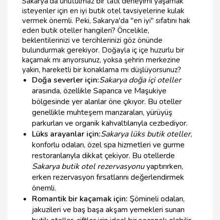
Sakarya'da unutulmaz bir tatil deneyimi yaşamak
isteyenler için en iyi butik otel tavsiyelerine kulak
vermek önemli. Peki, Sakarya'da "en iyi" sıfatını hak
eden butik oteller hangileri? Öncelikle,
beklentilerinizi ve tercihlerinizi göz önünde
bulundurmak gerekiyor. Doğayla iç içe huzurlu bir
kaçamak mı arıyorsunuz, yoksa şehrin merkezine
yakın, hareketli bir konaklama mı düşlüyorsunuz?
Doğa severler için:
Sakarya doğa içi oteller
arasında, özellikle Sapanca ve Maşukiye
bölgesinde yer alanlar öne çıkıyor. Bu oteller
genellikle muhteşem manzaraları, yürüyüş
parkurları ve organik kahvaltılarıyla cezbediyor.
Lüks arayanlar için:
Sakarya lüks butik oteller
,
konforlu odaları, özel spa hizmetleri ve gurme
restoranlarıyla dikkat çekiyor. Bu otellerde
Sakarya butik otel rezervasyonu
yaptırırken,
erken rezervasyon fırsatlarını değerlendirmek
önemli.
Romantik bir kaçamak için:
Şömineli odaları,
jakuzileri ve baş başa akşam yemekleri sunan