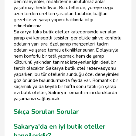
benimseyenler, misafirlerine unutulmaz anlar
yaşatmayı hedefliyor. Bu otellerde, yöreye özgü
üzümlerden üretilen şarapları tadabilir, bağları
gezebilir ve şarap yapımı hakkında bilgi
edinebilirsiniz.
Sakarya lüks butik oteller
kategorisinde yer alan
şarap evi konseptli tesisler, genellikle şık ve konforlu
odaların yanı sıra, özel şarap mahzenleri, tadım
odaları ve şarap temalı etkinlikler sunar. Dolayısıyla
hem konforlu bir tatil yapmak, hem de şarap
kültürünü yakından tanımak isteyenler için ideal bir
tercih olacaktır.
Sakarya butik otel rezervasyonu
yaparken, bu tür otellerin sunduğu özel deneyimleri
göz önünde bulundurmakta fayda var. Romantik bir
kaçamak ya da keyifli bir hafta sonu tatili için şarap
evi butik oteller,
Sakarya ro
mantizmini doruklarda
yaşamanızı sağlayacak.
Sıkça Sorulan Sorular
Sakarya'da en iyi butik oteller
hangileridir?