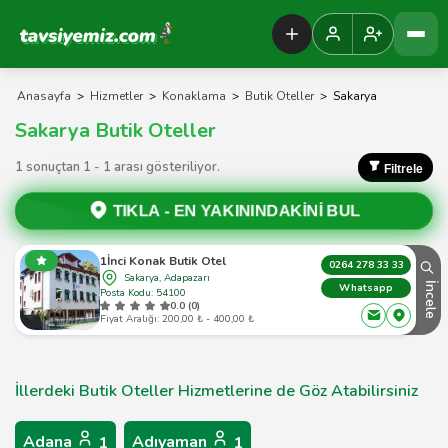
Tavsiyemiz Anasayfa
Anasayfa
>
Hizmetler
>
Konaklama
>
Butik Oteller
>
Sakarya
Sakarya Butik Oteller
1 sonuçtan 1 - 1 arası gösteriliyor.
Filtrele
TIKLA -
EN YAKININDAKİNİ BUL
1İnci Konak Butik Otel
0264 278 33 33
Sakarya, Adapazarı
İncele
Whatsapp
Posta Kodu: 54100
0.0 (0)
Fiyat Aralığı: 200,00 ₺ - 400,00 ₺
İllerdeki Butik Oteller Hizmetlerine de Göz Atabilirsiniz
Adana
Adıyaman
1
1