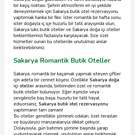
bir kaçış noktası. Şehrin atmosferini en iyi şekilde
deneyimlemek için Sakarya butik otel rezervasyonu
yaptırmak harika bir fikir. İster romantik bir hafta sonu,
ister doğayla iç içe huzurlu bir tatil arayışında olun,
Sakarya lüks butik oteller ve Sakarya doğa içi oteller
beklentilerinizi fazlasıyla karşılayacak. Size özel
hizmetler sunan bu otellerde unutulmaz anılar
biriktirebilirsiniz.
Sakarya Romantik Butik Oteller
Sakarya, romantik bir kaçamak yapmak isteyen çiftler
için adeta bir cennet köşesi. Özellikle
Sakarya doğa
içi oteller
arasında, birbirinden özel ve romantik
butik oteller bulunuyor. Eğer eşinizle veya
sevgilinizle baş başa, huzurlu bir tatil hayal
ediyorsanız,
Sakarya butik otel rezervasyonu
yaptırmanın tam zamanı!
Bu oteller genellikle şömineli odaları, özel terasları
ve büyüleyici manzaralarıyla dikkat çekiyor.
Dolayısıyla, gün batımını şömine başında şarap
yudumlayarak izlemek, unutulmaz anılar biriktirmek