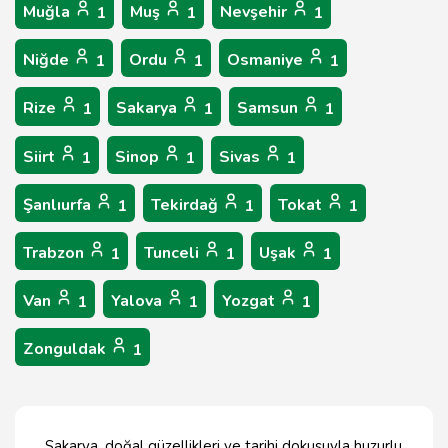
Muğla
Muş
Nevşehir
1
1
1
Niğde
Ordu
Osmaniye
1
1
1
Rize
Sakarya
Samsun
1
1
1
Siirt
Sinop
Sivas
1
1
1
Şanlıurfa
Tekirdağ
Tokat
1
1
1
Trabzon
Tunceli
Uşak
1
1
1
Van
Yalova
Yozgat
1
1
1
Zonguldak
1
Sakarya, doğal güzellikleri ve tarihi dokusuyla huzurlu