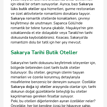
için ideal bir ortam sunuyorlar. Ayrıca, bazı
Sakarya
lüks butik oteller
spa hizmetleri, gurme restoranları
ve özel aktivitelerle romantizmi doruklara taşıyor.
Sakarya ro
mantik otellerde konaklarken, çevreyi
keşfetmeyi de unutmayın. Sapanca Gölü'nde
romantik bir tekne turuna çıkabilir, Maşukiye'nin şirin
sokaklarında el ele dolaşabilir veya Taraklı'nın tarihi
dokusunda kaybolabilirsiniz. Kısacası, Sakarya'da
romantizm dolu bir tatil için her şey mevcut.
Sakarya Tarihi Butik Oteller
Sakarya'nın tarihi dokusunu keşfetmek isteyenler için,
bölgede birbirinden özel tarihi butik oteller
bulunuyor. Bu oteller, geçmişin izlerini taşıyan
mimarileri ve özenle korunmuş detaylarıyla
misafirlerine benzersiz bir deneyim sunuyor. Özellikle
Sakarya doğa içi oteller
arayışında olanlar için, tarihi
dokunun doğal güzelliklerle birleştiği bu oteller
kaçırılmaması gereken fırsatlar sunuyor.
Peki, bu otelleri diğerlerinden ayıran özellikler neler?
Öncelikle, her biri kendine özgü bir hikayeye sahip.