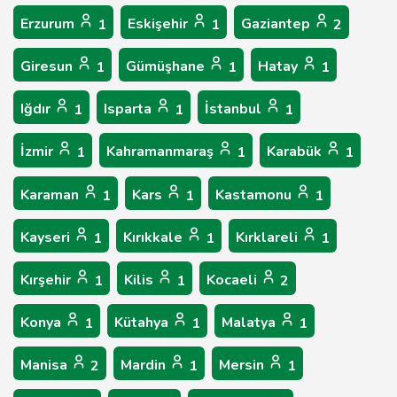
Erzurum
Eskişehir
Gaziantep
1
1
2
Giresun
Gümüşhane
Hatay
1
1
1
Iğdır
Isparta
İstanbul
1
1
1
İzmir
Kahramanmaraş
Karabük
1
1
1
Karaman
Kars
Kastamonu
1
1
1
Kayseri
Kırıkkale
Kırklareli
1
1
1
Kırşehir
Kilis
Kocaeli
1
1
2
Konya
Kütahya
Malatya
1
1
1
Manisa
Mardin
Mersin
2
1
1