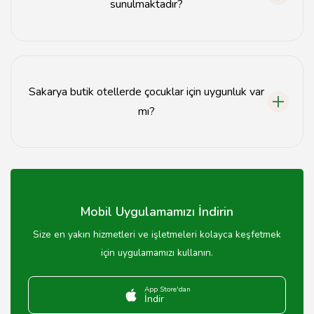
sunulmaktadır?
Sakarya butik otellerde genellikle spa, yüzme havuzu,
restoran ve ücretsiz Wi-Fi gibi olanaklar sunulmaktadır.
Sakarya butik otellerde çocuklar için uygunluk var
mı?
Birçok Sakarya butik oteli çocuk dostudur ve aileler için
uygun konaklama seçenekleri sunmaktadır.
Mobil Uygulamamızı İndirin
Size en yakın hizmetleri ve işletmeleri kolayca keşfetmek
için uygulamamızı kullanın.
App Store'dan
İndir