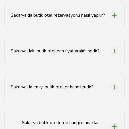
Sakarya'da butik otel rezervasyonu nasıl yapılır?
Sakarya'da butik otel rezervasyonu yapmak için online
seyahat sitelerini veya otelin resmi web sitesini
kullanabilirsiniz.
Sakarya'daki butik otellerin fiyat aralığı nedir?
Sakarya'daki butik otel fiyatları genellikle 500 TL'den
başlayıp 2000 TL'ye kadar çıkmaktadır.
Sakarya'da en iyi butik oteller hangileridir?
Sakarya'da en iyi butik oteller arasında Sapanca Gölü'ne
yakın oteller ve doğa manzaralı tesisler bulunmaktadır.
Sakarya butik otellerde hangi olanaklar