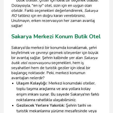
butik oteller, çiftler için ideal bir seçenek olabilir.
Dolayısıyla, "en iyi" otel, sizin için en uygun olan
oteldir. Farklı seçenekleri değerlendirerek,
Sakarya
RO
tatiliniz için en doğru kararı verebilirsiniz.
Unutmayın, erken rezervasyon her zaman avantaj
sağlar!
Sakarya Merkezi Konum Butik Otel
Sakarya'da merkezi bir konumda konaklamak, şehri
keşfetmek ve çevreyi gezmek isteyenler için büyük
bir avantaj sağlar. Şehrin kalbinde yer alan
Sakarya
butik otel rezervasyonu
seçenekleri, hem iş
seyahatleri hem de turistik geziler için ideal bir
başlangıç noktasıdır. Peki, merkezi konumun
avantajları nelerdir?
Ulaşım Kolaylığı:
Merkezi konumdaki oteller,
toplu taşıma araçlarına ve ana yollara kolay
erişim imkanı sunar. Bu sayede Sakarya'nın farklı
noktalarına rahatlıkla ulaşabilirsiniz.
Gezilecek Yerlere Yakınlık:
Şehrin tarihi ve
turistik mekanlarına yürüme mesafesinde veya