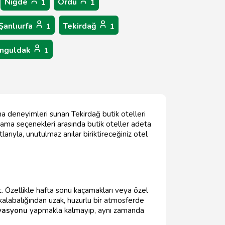
Niğde
Ordu
1
1
Şanlıurfa
Tekirdağ
1
1
nguldak
1
ma deneyimleri sunan Tekirdağ butik otelleri
lama seçenekleri arasında butik oteller adeta
larıyla, unutulmaz anılar biriktireceğiniz otel
 Özellikle hafta sonu kaçamakları veya özel
kalabalığından uzak, huzurlu bir atmosferde
rvasyonu
yapmakla kalmayıp, aynı zamanda