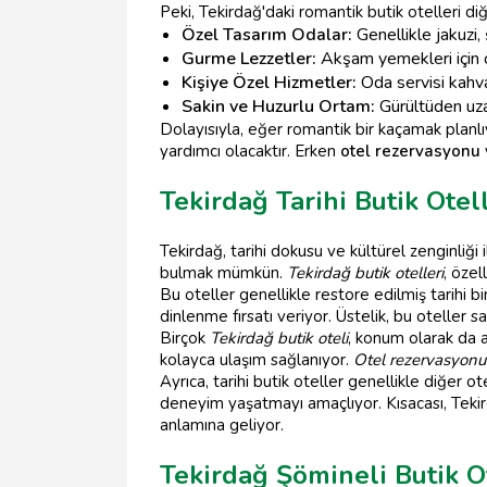
Peki, Tekirdağ'daki romantik butik otelleri diğe
Özel Tasarım Odalar:
Genellikle jakuzi,
Gurme Lezzetler:
Akşam yemekleri için öz
Kişiye Özel Hizmetler:
Oda servisi kahval
Sakin ve Huzurlu Ortam:
Gürültüden uzak
Dolayısıyla, eğer romantik bir kaçamak planlı
yardımcı olacaktır. Erken
otel rezervasyonu
Tekirdağ Tarihi Butik Otel
Tekirdağ, tarihi dokusu ve kültürel zenginliği 
bulmak mümkün.
Tekirdağ butik otelleri
, özel
Bu oteller genellikle restore edilmiş tarihi
dinlenme fırsatı veriyor. Üstelik, bu oteller
Birçok
Tekirdağ butik oteli
, konum olarak da a
kolayca ulaşım sağlanıyor.
Otel rezervasyonu
Ayrıca, tarihi butik oteller genellikle diğer 
deneyim yaşatmayı amaçlıyor. Kısacası, Tekird
anlamına geliyor.
Tekirdağ Şömineli Butik O