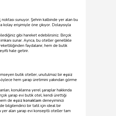
ç noktası sunuyor. Şehrin kalbinde yer alan bu
a kolay erişimiyle öne çıkıyor. Dolayısıyla
lediğiniz gibi hareket edebilirsiniz. Birçok
kanı sunar. Ayrıca, bu oteller genellikle
ketliliğinden faydalanır, hem de butik
ifli hale getirir.
nimseyen butik oteller, unutulmaz bir
eşsiz
 Böylece hem şarap üretimini yakından görme
şanları, konuklarına yerel şaraplar hakkında
ok şarap evi butik otel, kendi ürettiği
, hem de
eşsiz konaklam
deneyiminizi
ilgilendirici bir tatil için ideal bir
 yer alan şarap evi konseptli oteller tam