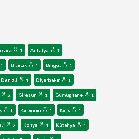
nkara
Antalya
1
1
Bilecik
Bingöl
1
1
1
Denizli
Diyarbakır
1
1
p
Giresun
Gümüşhane
2
1
1
ük
Karaman
Kars
1
1
1
eli
Konya
Kütahya
2
1
1