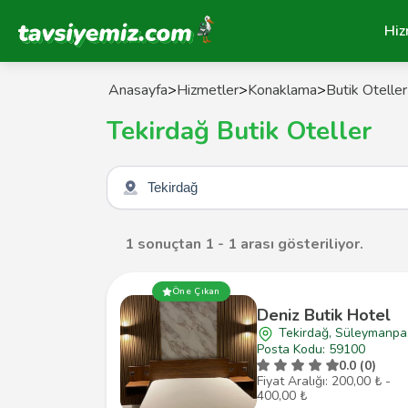
Tavsiyemiz Anasayfa
Hiz
Anasayfa
>
Hizmetler
>
Konaklama
>
Butik Oteller
Tekirdağ Butik Oteller
Şehir seçin
1 sonuçtan 1 - 1 arası gösteriliyor.
Öne Çıkan
Deniz Butik Hotel
Tekirdağ, Süleymanpa
Posta Kodu: 59100
0.0 (0)
Fiyat Aralığı: 200,00 ₺ -
400,00 ₺