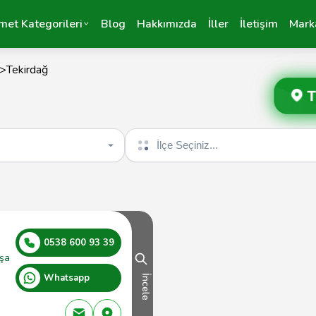
met Kategorileri
Blog
Hakkımızda
İller
İletişim
Mark
>
Tekirdağ
T
İlçe seçin
0538 600 93 39
şa
Whatsapp
İncele