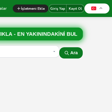
alar
İşletmeni Ekle
Giriş Yap
Kayıt Ol
IKLA -
EN YAKININDAKİNİ BUL
Ara