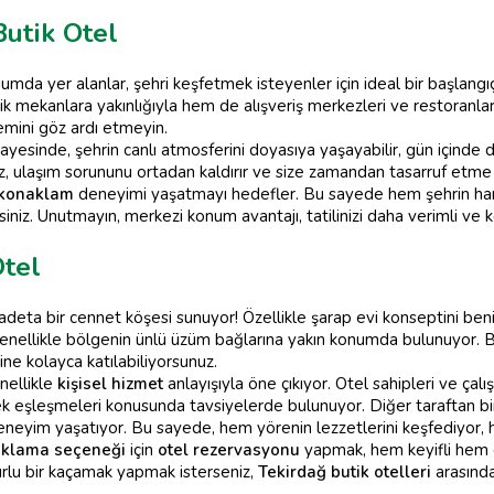
utik Otel
mda yer alanlar, şehri keşfetmek isteyenler için ideal bir başlangı
stik mekanlara yakınlığıyla hem de alışveriş merkezleri ve restoranlar
mini göz ardı etmeyin.
ayesinde, şehrin canlı atmosferini doyasıya yaşayabilir, gün içinde di
laşım sorununu ortadan kaldırır ve size zamandan tasarruf etme im
 konaklam
deneyimi yaşatmayı hedefler. Bu sayede hem şehrin hare
iniz. Unutmayın, merkezi konum avantajı, tatilinizi daha verimli ve key
Otel
 adeta bir cennet köşesi sunuyor! Özellikle şarap evi konseptini be
genellikle bölgenin ünlü üzüm bağlarına yakın konumda bulunuyor.
ine kolayca katılabiliyorsunuz.
nellikle
kişisel hizmet
anlayışıyla öne çıkıyor. Otel sahipleri ve çalı
k eşleşmeleri konusunda tavsiyelerde bulunuyor. Diğer taraftan birç
 deneyim yaşatıyor. Bu sayede, hem yörenin lezzetlerini keşfediyor
klama seçeneği
için
otel rezervasyonu
yapmak, hem keyifli hem de b
uzurlu bir kaçamak yapmak isterseniz,
Tekirdağ butik otelleri
arasında