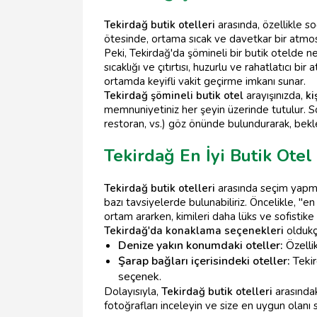
Tekirdağ butik otelleri
arasında, özellikle s
ötesinde, ortama sıcak ve davetkar bir atmos
Peki, Tekirdağ'da şömineli bir butik otelde n
sıcaklığı ve çıtırtısı, huzurlu ve rahatlatıcı 
ortamda keyifli vakit geçirme imkanı sunar.
Tekirdağ şömineli butik otel
arayışınızda,
ki
memnuniyetiniz her şeyin üzerinde tutulur. S
restoran, vs.) göz önünde bulundurarak, beklen
Tekirdağ En İyi Butik Otel
Tekirdağ butik otelleri
arasında seçim yapmak
bazı tavsiyelerde bulunabiliriz. Öncelikle, "e
ortam ararken, kimileri daha lüks ve sofistike 
Tekirdağ'da konaklama seçenekleri
oldukça
Denize yakın konumdaki oteller:
Özellik
Şarap bağları içerisindeki oteller:
Tekir
seçenek.
Dolayısıyla,
Tekirdağ butik otelleri
arasındak
fotoğrafları inceleyin ve size en uygun olanı