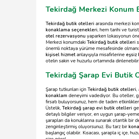
Tekirdağ Merkezi Konum B
Tekirdağ butik otelleri
arasında merkezi konu
konaklama seçenekleri
, hem tarihi ve turi
otel rezervasyonu
yaparken lokasyonun öne
Merkezi konumdaki
Tekirdağ butik otelleri
s
önemli noktaya yürüme mesafesinde olmanız, u
kişisel hizmet
anlayışıyla misafirlerine
eşsiz
otelin sakin ve huzurlu ortamında dinlenebilirs
Tekirdağ Şarap Evi Butik 
Şarap tutkunları için
Tekirdağ butik otelleri
,
konaklam
deneyimi vadediyor. Bu oteller, 
fırsatı buluyorsunuz, hem de tadım etkinlikler
Üstelik,
Tekirdağ şarap evi butik otelleri
ge
detaylı bilgiler veriyor, en uygun şarap-yeme
şarapları da konuklarına sunarak otantik bir
zenginleştirmiş oluyorsunuz. Bu tarz bir
kona
başlangıç olabilir. Kısacası, şarapla iç içe, h