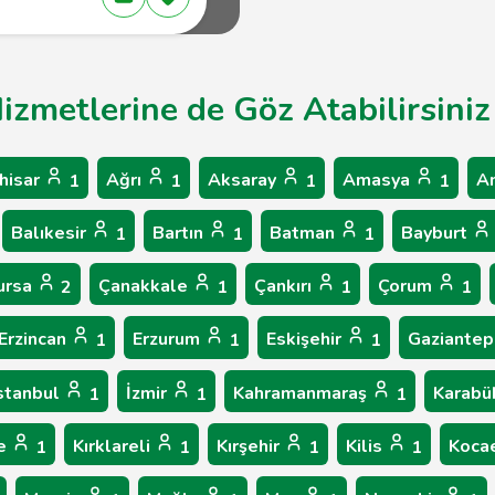
Hizmetlerine de Göz Atabilirsiniz
hisar
Ağrı
Aksaray
Amasya
A
1
1
1
1
Balıkesir
Bartın
Batman
Bayburt
1
1
1
ursa
Çanakkale
Çankırı
Çorum
2
1
1
1
Erzincan
Erzurum
Eskişehir
Gaziante
1
1
1
stanbul
İzmir
Kahramanmaraş
Karab
1
1
1
le
Kırklareli
Kırşehir
Kilis
Koca
1
1
1
1