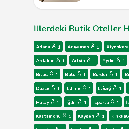
İllerdeki Butik Oteller 
Adana
Adıyaman
Afyonkara
1
1
Ardahan
Artvin
Aydın
1
1
1
Bitlis
Bolu
Burdur
B
1
1
1
Düzce
Edirne
Elâzığ
1
1
1
Hatay
Iğdır
Isparta
İ
1
1
1
Kastamonu
Kayseri
Kırıkka
1
1