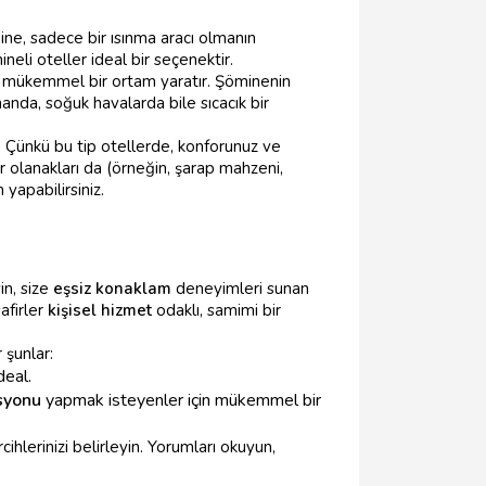
ine, sadece bir ısınma aracı olmanın
neli oteller ideal bir seçenektir.
çin mükemmel bir ortam yaratır. Şöminenin
manda, soğuk havalarda bile sıcacık bir
r. Çünkü bu tip otellerde, konforunuz ve
olanakları da (örneğin, şarap mahzeni,
yapabilirsiniz.
in, size
eşsiz konaklam
deneyimleri sunan
afirler
kişisel hizmet
odaklı, samimi bir
 şunlar:
deal.
syonu
yapmak isteyenler için mükemmel bir
cihlerinizi belirleyin. Yorumları okuyun,