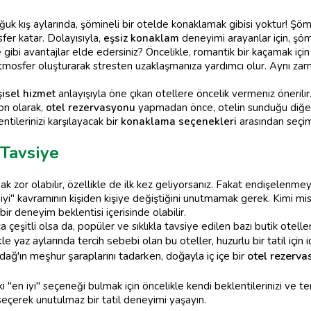
oğuk kış aylarında, şömineli bir otelde konaklamak gibisi yoktur! Şöm
fer katar. Dolayısıyla,
eşsiz konaklam
deneyimi arayanlar için, şömi
e gibi avantajlar elde edersiniz? Öncelikle, romantik bir kaçamak i
bir atmosfer oluşturarak stresten uzaklaşmanıza yardımcı olur. Aynı za
şisel hizmet
anlayışıyla öne çıkan otellere öncelik vermeniz önerili
on olarak,
otel rezervasyonu
yapmadan önce, otelin sunduğu diğer 
tilerinizi karşılayacak bir
konaklama seçenekleri
arasından seçim 
 Tavsiye
 zor olabilir, özellikle de ilk kez geliyorsanız. Fakat endişelenmey
n iyi" kavramının kişiden kişiye değiştiğini unutmamak gerek. Kimi mis
bir deneyim beklentisi içerisinde olabilir.
 çeşitli olsa da, popüler ve sıklıkla tavsiye edilen bazı butik oteller
le yaz aylarında tercih sebebi olan bu oteller, huzurlu bir tatil için i
dağ'ın meşhur şaraplarını tadarken, doğayla iç içe bir
otel rezerva
i "en iyi" seçeneği bulmak için öncelikle kendi beklentilerinizi ve ter
 seçerek unutulmaz bir tatil deneyimi yaşayın.