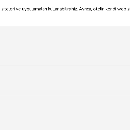
siteleri ve uygulamaları kullanabilirsiniz. Ayrıca, otelin kendi we
.
ık ve kişisel hizmet sunan konaklama yerleridir.