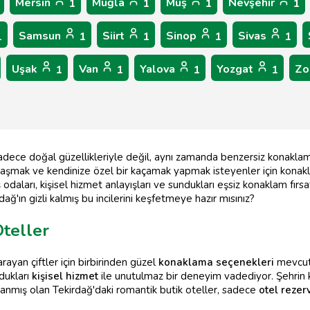
Mersin
Muğla
Muş
Nevşehir
1
1
1
1
Samsun
Siirt
Sinop
Sivas
1
1
1
1
1
Uşak
Van
Yalova
Yozgat
Zo
1
1
1
1
 sadece doğal güzellikleriyle değil, aynı zamanda benzersiz konakla
aklaşmak ve kendinize özel bir kaçamak yapmak isteyenler için konak
odaları, kişisel hizmet anlayışları ve sundukları eşsiz konaklam fırsat
dağ'ın gizli kalmış bu incilerini keşfetmeye hazır mısınız?
teller
ayan çiftler için birbirinden güzel
konaklama seçenekleri
mevcut.
ndukları
kişisel hizmet
ile unutulmaz bir deneyim vadediyor. Şehrin 
lanmış olan Tekirdağ'daki romantik butik oteller, sadece
otel reze