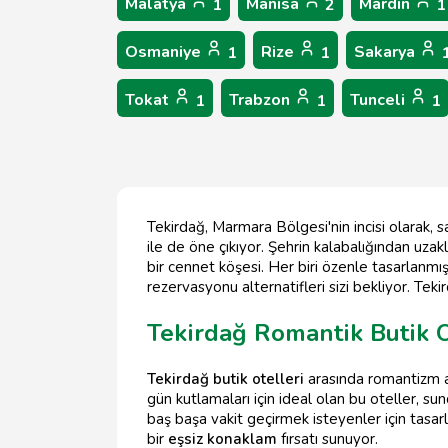
Malatya
Manisa
Mardin
1
2
1
Osmaniye
Rize
Sakarya
1
1
Tokat
Trabzon
Tunceli
1
1
1
Tekirdağ, Marmara Bölgesi'nin incisi olarak,
ile de öne çıkıyor. Şehrin kalabalığından uz
bir cennet köşesi. Her biri özenle tasarlanmış 
rezervasyonu alternatifleri sizi bekliyor. Tekir
Tekirdağ Romantik Butik O
Tekirdağ butik otelleri
arasında romantizm ar
gün kutlamaları için ideal olan bu oteller, su
baş başa vakit geçirmek isteyenler için tasar
bir
eşsiz konaklam
fırsatı sunuyor.