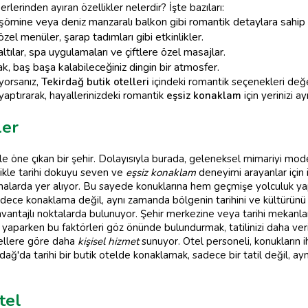
rlerinden ayıran özellikler nelerdir? İşte bazıları:
 şömine veya deniz manzaralı balkon gibi romantik detaylara sahip 
el menüler, şarap tadımları gibi etkinlikler.
tılar, spa uygulamaları ve çiftlere özel masajlar.
, baş başa kalabileceğiniz dingin bir atmosfer.
yorsanız,
Tekirdağ butik otelleri
içindeki romantik seçenekleri değe
yaptırarak, hayallerinizdeki romantik
eşsiz konaklam
için yerinizi a
ler
ile öne çıkan bir şehir. Dolayısıyla burada, geleneksel mimariyi moder
likle tarihi dokuyu seven ve
eşsiz konaklam
deneyimi arayanlar için
 binalarda yer alıyor. Bu sayede konuklarına hem geçmişe yolculuk 
 sadece konaklama değil, aynı zamanda bölgenin tarihini ve kültürün
vantajlı noktalarda bulunuyor. Şehir merkezine veya tarihi mekanla
yaparken bu faktörleri göz önünde bulundurmak, tatilinizi daha veri
otellere göre daha
kişisel hizmet
sunuyor. Otel personeli, konukların 
ağ'da tarihi bir butik otelde konaklamak, sadece bir tatil değil, ay
tel