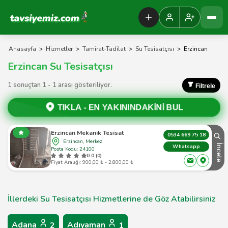
Tavsiyemiz Anasayfa
Anasayfa
>
Hizmetler
>
Tamirat-Tadilat
>
Su Tesisatçısı
>
Erzincan
Erzincan Su Tesisatçısı
1 sonuçtan 1 - 1 arası gösteriliyor.
Filtrele
TIKLA -
EN YAKININDAKİNİ BUL
Erzincan Mekanik Tesisat
0534 669 75 18
Erzincan, Merkez
İncele
Whatsapp
Posta Kodu: 24100
0.0 (0)
Fiyat Aralığı: 900,00 ₺ - 2.800,00 ₺
İllerdeki Su Tesisatçısı Hizmetlerine de Göz Atabilirsiniz
Adana
Adıyaman
2
1