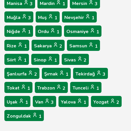
Manisa
Mardin
Mersin
3
1
3
Muğla
Muş
Nevşehir
3
1
1
Niğde
Ordu
Osmaniye
1
1
1
Rize
Sakarya
Samsun
1
2
1
Siirt
Sinop
Sivas
1
1
2
Şanlıurfa
Şırnak
Tekirdağ
2
1
3
Tokat
Trabzon
Tunceli
1
2
1
Uşak
Van
Yalova
Yozgat
1
3
1
2
Zonguldak
1