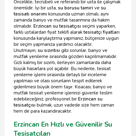
Öncelikle, tecrübeli ve referanslı bir usta ile çalışmak
önemlidir. İyi bir usta,
su borusu tamiri
ve
su
tesisatı onarımı
konusunda uzman olmalı, aynı
zamanda banyo ve mutfak tasarımına da hakim
olmalıdır.
Erzincan su tesisatçısı
seçimi yaparken,
farklı ustalardan fiyat teklifi alarak
tesisatçı fiyatları
konusunda karşılaştırma yapmanız, bütçenize uygun
bir seçim yapmanıza yardımcı olacaktır.
Unutmayın,
su sızıntısı
gibi sorunlar, banyo ve
mutfak yenileme sırasında gözden kaçırılmamalıdır.
Gizli kalmış bir sızıntı, ilerleyen zamanlarda daha
büyük hasarlara yol açabilir. Bu nedenle, tesisat
yenileme işlemi sırasında detaylı bir inceleme
yapılması ve olası sorunların tespit edilerek
giderilmesi büyük önem taşır. Kısacası, banyo ve
mutfak tesisat yenileme işlerinizi güvenle teslim
edebileceğiniz, profesyonel bir
Erzincan su
tesisatçısı
bulmak, uzun vadede size hem zaman
hem de para kazandıracaktır.
Erzincan En Hızlı ve Güvenilir Su
Tesisatçıları