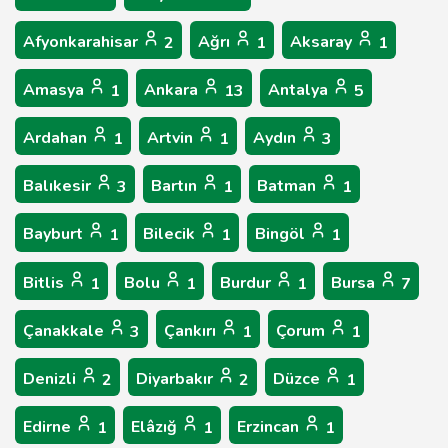
Afyonkarahisar
Ağrı
Aksaray
2
1
1
Amasya
Ankara
Antalya
1
13
5
Ardahan
Artvin
Aydın
1
1
3
Balıkesir
Bartın
Batman
3
1
1
Bayburt
Bilecik
Bingöl
1
1
1
Bitlis
Bolu
Burdur
Bursa
1
1
1
7
Çanakkale
Çankırı
Çorum
3
1
1
Denizli
Diyarbakır
Düzce
2
2
1
Edirne
Elâzığ
Erzincan
1
1
1