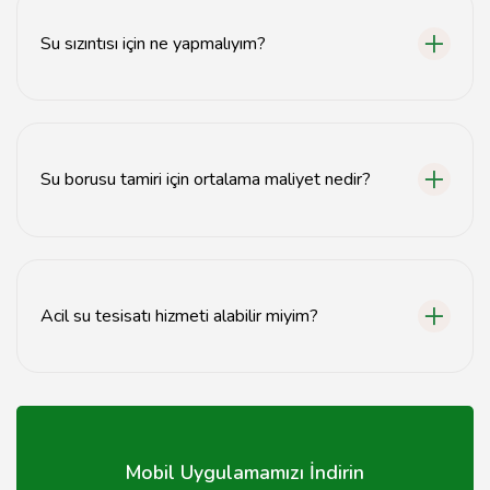
genellikle 1-3 saat arasında değişir.
Su sızıntısı için ne yapmalıyım?
Su sızıntısı tespit edildiğinde hemen bir tesisatçı
çağırmalısınız.
Su borusu tamiri için ortalama maliyet nedir?
Su borusu tamiri maliyeti, sorunun ciddiyetine göre
100-500 TL arasında değişebilir.
Acil su tesisatı hizmeti alabilir miyim?
Evet, birçok tesisatçı acil durumlar için 7/24 hizmet
vermektedir.
Mobil Uygulamamızı İndirin