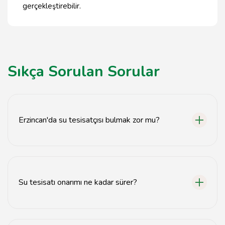
gerçekleştirebilir.
Sıkça Sorulan Sorular
Erzincan'da su tesisatçısı bulmak zor mu?
Hayır, Erzincan'da birçok profesyonel su tesisatçısı
bulunmaktadır.
Su tesisatı onarımı ne kadar sürer?
Onarım süresi, sorunun büyüklüğüne bağlı olarak