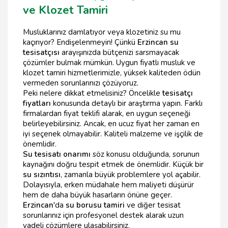
ve Klozet Tamiri
Musluklarınız damlatıyor veya klozetiniz su mu
kaçırıyor? Endişelenmeyin! Çünkü
Erzincan su
tesisatçısı
arayışınızda bütçenizi sarsmayacak
çözümler bulmak mümkün. Uygun fiyatlı musluk ve
klozet tamiri hizmetlerimizle, yüksek kaliteden ödün
vermeden sorunlarınızı çözüyoruz.
Peki nelere dikkat etmelisiniz? Öncelikle
tesisatçı
fiyatları
konusunda detaylı bir araştırma yapın. Farklı
firmalardan fiyat teklifi alarak, en uygun seçeneği
belirleyebilirsiniz. Ancak, en ucuz fiyat her zaman en
iyi seçenek olmayabilir. Kaliteli malzeme ve işçilik de
önemlidir.
Su tesisatı onarımı
söz konusu olduğunda, sorunun
kaynağını doğru tespit etmek de önemlidir. Küçük bir
su sızıntısı
, zamanla büyük problemlere yol açabilir.
Dolayısıyla, erken müdahale hem maliyeti düşürür
hem de daha büyük hasarların önüne geçer.
Erzincan
'da
su borusu tamiri
ve diğer tesisat
sorunlarınız için profesyonel destek alarak uzun
vadeli çözümlere ulaşabilirsiniz.