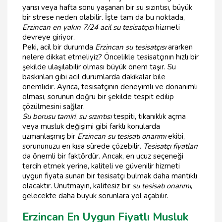
yarısı veya hafta sonu yaşanan bir su sızıntısı, büyük
bir strese neden olabilir. İşte tam da bu noktada,
Erzincan en yakın 7/24 acil su tesisatçısı
hizmeti
devreye giriyor.
Peki, acil bir durumda
Erzincan su tesisatçısı
ararken
nelere dikkat etmeliyiz? Öncelikle tesisatçının hızlı bir
şekilde ulaşılabilir olması büyük önem taşır. Su
baskınları gibi acil durumlarda dakikalar bile
önemlidir. Ayrıca, tesisatçının deneyimli ve donanımlı
olması, sorunun doğru bir şekilde tespit edilip
çözülmesini sağlar.
Su borusu tamiri
,
su sızıntısı
tespiti, tıkanıklık açma
veya musluk değişimi gibi farklı konularda
uzmanlaşmış bir
Erzincan su tesisatı onarımı
ekibi,
sorununuzu en kısa sürede çözebilir.
Tesisatçı fiyatları
da önemli bir faktördür. Ancak, en ucuz seçeneği
tercih etmek yerine, kaliteli ve güvenilir hizmeti
uygun fiyata sunan bir tesisatçı bulmak daha mantıklı
olacaktır. Unutmayın, kalitesiz bir
su tesisatı onarımı
,
gelecekte daha büyük sorunlara yol açabilir.
Erzincan En Uygun Fiyatlı Musluk