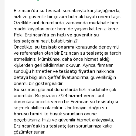
Erzincan'da su tesisatı
sorunlarıyla karşılaştığınızda,
hızlı ve güvenilir bir çözüm bulmak hayati önem taşır.
Özellikle acil durumlarda, zamanında müdahale hem
maddi kayıpları önler hem de yaşam kalitenizi korur.
Peki,
Erzincan'da en hızlı ve güvenilir su
tesisatçısını
nasıl bulabilirsiniz?
Öncelikle,
su tesisatı onarımı
konusunda deneyimli
ve referansları olan bir
Erzincan su tesisatçısı
tercih
etmelisiniz. Mümkünse, daha önce hizmet aldığı
kişilerden geri bildirimleri okuyun. Ayrıca, firmanın
sunduğu hizmetler ve
tesisatçı fiyatları
hakkında
detaylı bilgi alın. Şeffaf fiyatlandırma, güvenilirliğin
önemli bir göstergesidir.
Su sızıntısı
gibi acil durumlarda hızlı müdahale çok
önemlidir. Bu yüzden 7/24 hizmet veren, acil
durumlara öncelik veren bir
Erzincan su tesisatçısı
seçmek akıllıca olacaktır. Unutmayın, doğru
su
borusu tamiri
ile büyük sorunların önüne
geçebilirsiniz. Hızlı ve güvenilir hizmet anlayışıyla,
Erzincan'daki su tesisatçıları
sorunlarınıza kalıcı
çözümler sunar.