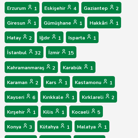
Erzurum
Eskişehir
Gaziantep
1
4
2
Giresun
Gümüşhane
Hakkâri
1
1
1
Hatay
Iğdır
Isparta
2
1
1
İstanbul
İzmir
32
15
Kahramanmaraş
Karabük
2
1
Karaman
Kars
Kastamonu
2
1
1
Kayseri
Kırıkkale
Kırklareli
6
1
2
Kırşehir
Kilis
Kocaeli
1
1
5
Konya
Kütahya
Malatya
3
1
1