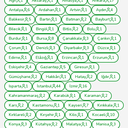
Ağrı
1
Aksaray
1
Amasya
1
Ankara
17
Antalya
6
Ardahan
1
Artvin
1
Aydın
4
Balıkesir
5
Bartın
1
Batman
2
Bayburt
1
Bilecik
1
Bingöl
1
Bitlis
2
Bolu
1
Burdur
1
Bursa
8
Çanakkale
3
Çankırı
1
Çorum
1
Denizli
3
Diyarbakır
3
Düzce
1
Edirne
1
Elâzığ
1
Erzincan
1
Erzurum
1
Eskişehir
4
Gaziantep
5
Giresun
1
Gümüşhane
2
Hakkâri
1
Hatay
2
Iğdır
1
Isparta
1
İstanbul
44
İzmir
16
Kahramanmaraş
2
Karabük
1
Karaman
2
Kars
2
Kastamonu
1
Kayseri
7
Kırıkkale
1
Kırklareli
2
Kırşehir
1
Kilis
1
Kocaeli
10
Konya
3
Kütahya
2
Malatya
1
Manisa
3