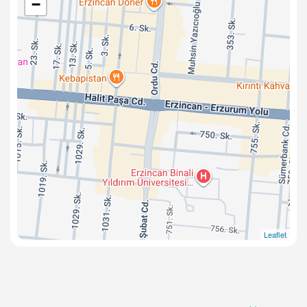
−
Leaflet