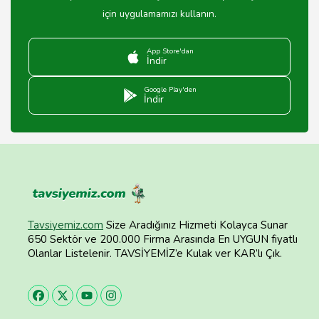
için uygulamamızı kullanın.
App Store'dan
İndir
Google Play'den
İndir
Tavsiyemiz.com
Size Aradığınız Hizmeti Kolayca Sunar
650 Sektör ve 200.000 Firma Arasında En UYGUN fiyatlı
Olanlar Listelenir. TAVSİYEMİZ’e Kulak ver KAR’lı Çık.