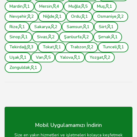
Mardin
1
Mersin
4
Muğla
5
Muş
1
Nevşehir
2
Niğde
1
Ordu
1
Osmaniye
2
Rize
1
Sakarya
2
Samsun
1
Siirt
1
Sinop
1
Sivas
2
Şanlıurfa
2
Şırnak
1
Tekirdağ
3
Tokat
1
Trabzon
2
Tunceli
1
Uşak
1
Van
5
Yalova
1
Yozgat
2
Zonguldak
1
Mobil Uygulamamızı İndirin
Size en yakın hizmetleri ve işletmeleri kolayca keşfetmek