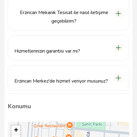
teknolojik cihazlar kullanarak, sızıntıların kaynağını
hızlı ve etkili bir şekilde belirliyoruz.
Erzincan Mekanik Tesisat ile nasıl iletişime
geçebilirim?
Erzincan Mekanik Tesisat ile 5346697518 numaralı
telefondan veya info@tavsiyemiz.com e-posta
adresinden iletişime geçebilirsiniz.
Hizmetlerinizin garantisi var mı?
Evet, sunduğumuz tüm mekanik tesisat hizmetleri
için belirli bir garanti süresi bulunmaktadır. Müşteri
memnuniyetini ön planda tutuyoruz.
Erzincan Merkez'de hizmet veriyor musunuz?
Evet, Erzincan Mekanik Tesisat olarak Erzincan
Merkez'de mekanik tesisat hizmetleri sunmaktayız.
Konumu
+