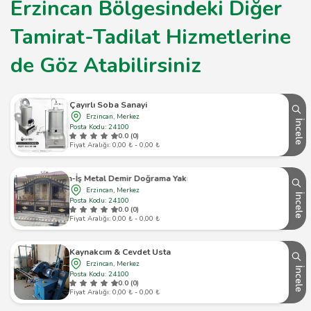
Erzincan Bölgesindeki Diğer
Tamirat-Tadilat Hizmetlerine
de Göz Atabilirsiniz
Çayırlı Soba Sanayi
Erzincan, Merkez
İncele
Posta Kodu: 24100
0.0 (0)
Fiyat Aralığı: 0,00 ₺ - 0,00 ₺
Özen-İş Metal Demir Doğrama Yakup Kort
Erzincan, Merkez
İncele
Posta Kodu: 24100
0.0 (0)
Fiyat Aralığı: 0,00 ₺ - 0,00 ₺
Kaynakcım & Cevdet Usta
Erzincan, Merkez
İncele
Posta Kodu: 24100
0.0 (0)
Fiyat Aralığı: 0,00 ₺ - 0,00 ₺