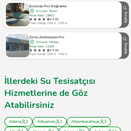
Erzincan Pvc Doğrama
Erzincan, Tercan
İncele
Posta Kodu: 24802
0.0 (0)
Fiyat Aralığı: 0,00 ₺ - 0,00 ₺
Zorlu Alüminyum Pvc
Erzincan, Merkez
İncele
Posta Kodu: 24100
0.0 (0)
Fiyat Aralığı: 0,00 ₺ - 0,00 ₺
İllerdeki Su Tesisatçısı
Hizmetlerine de Göz
Atabilirsiniz
Adana
2
Adıyaman
1
Afyonkarahisar
3