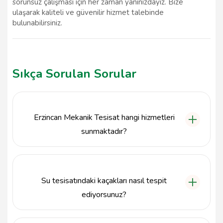
sorunsuz çalışması için her zaman yanınızdayız. Bize
ulaşarak kaliteli ve güvenilir hizmet talebinde
bulunabilirsiniz.
Sıkça Sorulan Sorular
Erzincan Mekanik Tesisat hangi hizmetleri
sunmaktadır?
Erzincan Mekanik Tesisat, su tesisatı, doğalgaz,
ısıtma ve soğutma sistemleri gibi mekanik tesisat
hizmetleri sunmaktadır.
Su tesisatındaki kaçakları nasıl tespit
ediyorsunuz?
Su tesisatındaki kaçakları tespit etmek için gelişmiş