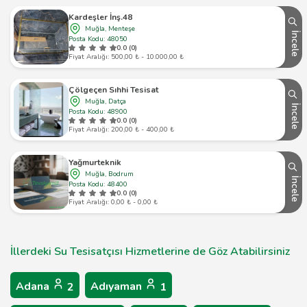
Kardeşler İnş.48
Muğla, Menteşe
İncele
Posta Kodu: 48050
0.0 (0)
Fiyat Aralığı: 500,00 ₺ - 10.000,00 ₺
Çölgeçen Sıhhi Tesisat
Muğla, Datça
İncele
Posta Kodu: 48900
0.0 (0)
Fiyat Aralığı: 200,00 ₺ - 400,00 ₺
Yağmurteknik
Muğla, Bodrum
İncele
Posta Kodu: 48400
0.0 (0)
Fiyat Aralığı: 0,00 ₺ - 0,00 ₺
İllerdeki Su Tesisatçısı Hizmetlerine de Göz Atabilirsiniz
Adana
Adıyaman
2
1