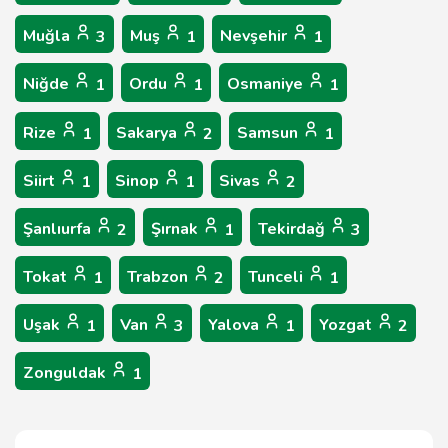
Muğla
Muş
Nevşehir
3
1
1
Niğde
Ordu
Osmaniye
1
1
1
Rize
Sakarya
Samsun
1
2
1
Siirt
Sinop
Sivas
1
1
2
Şanlıurfa
Şırnak
Tekirdağ
2
1
3
Tokat
Trabzon
Tunceli
1
2
1
Uşak
Van
Yalova
Yozgat
1
3
1
2
Zonguldak
1