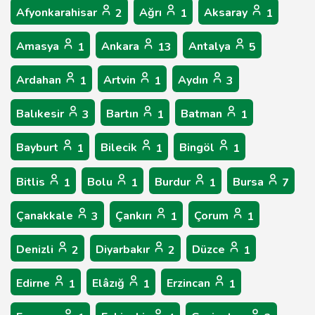
Afyonkarahisar
Ağrı
Aksaray
2
1
1
Amasya
Ankara
Antalya
1
13
5
Ardahan
Artvin
Aydın
1
1
3
Balıkesir
Bartın
Batman
3
1
1
Bayburt
Bilecik
Bingöl
1
1
1
Bitlis
Bolu
Burdur
Bursa
1
1
1
7
Çanakkale
Çankırı
Çorum
3
1
1
Denizli
Diyarbakır
Düzce
2
2
1
Edirne
Elâzığ
Erzincan
1
1
1