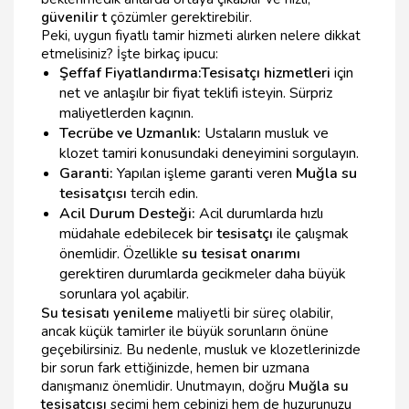
güvenilir t
çözümler gerektirebilir.
Peki, uygun fiyatlı tamir hizmeti alırken nelere dikkat
etmelisiniz? İşte birkaç ipucu:
Şeffaf Fiyatlandırma:
Tesisatçı hizmetleri
için
net ve anlaşılır bir fiyat teklifi isteyin. Sürpriz
maliyetlerden kaçının.
Tecrübe ve Uzmanlık:
Ustaların musluk ve
klozet tamiri konusundaki deneyimini sorgulayın.
Garanti:
Yapılan işleme garanti veren
Muğla su
tesisatçısı
tercih edin.
Acil Durum Desteği:
Acil durumlarda hızlı
müdahale edebilecek bir
tesisatçı
ile çalışmak
önemlidir. Özellikle
su tesisat onarımı
gerektiren durumlarda gecikmeler daha büyük
sorunlara yol açabilir.
Su tesisatı yenileme
maliyetli bir süreç olabilir,
ancak küçük tamirler ile büyük sorunların önüne
geçebilirsiniz. Bu nedenle, musluk ve klozetlerinizde
bir sorun fark ettiğinizde, hemen bir uzmana
danışmanız önemlidir. Unutmayın, doğru
Muğla su
tesisatçısı
seçimi hem cebinizi hem de huzurunuzu