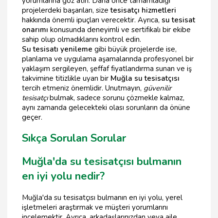
yorumlarına göz atın. Daha önce tamamladığı
projelerdeki başarıları, size
tesisatçı hizmetleri
hakkında önemli ipuçları verecektir. Ayrıca,
su tesisat
onarımı
konusunda deneyimli ve sertifikalı bir ekibe
sahip olup olmadıklarını kontrol edin.
Su tesisatı yenileme
gibi büyük projelerde ise,
planlama ve uygulama aşamalarında profesyonel bir
yaklaşım sergileyen, şeffaf fiyatlandırma sunan ve iş
takvimine titizlikle uyan bir
Muğla su tesisatçısı
tercih etmeniz önemlidir. Unutmayın,
güvenilir
tesisatçı
bulmak, sadece sorunu çözmekle kalmaz,
aynı zamanda gelecekteki olası sorunların da önüne
geçer.
Sıkça Sorulan Sorular
Muğla'da su tesisatçısı bulmanın
en iyi yolu nedir?
Muğla'da su tesisatçısı bulmanın en iyi yolu, yerel
işletmeleri araştırmak ve müşteri yorumlarını
incelemektir. Ayrıca, arkadaşlarınızdan veya aile