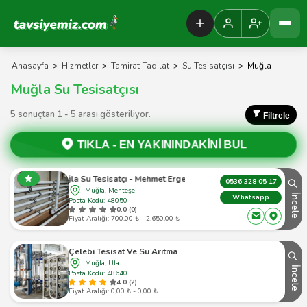
Tavsiyemiz Anasayfa
Anasayfa
>
Hizmetler
>
Tamirat-Tadilat
>
Su Tesisatçısı
>
Muğla
Muğla Su Tesisatçısı
5 sonuçtan 1 - 5 arası gösteriliyor.
Filtrele
TIKLA -
EN YAKININDAKİNİ BUL
Muğla Su Tesisatçı - Mehmet Ergenoğlu
0536 328 05 17
Muğla, Menteşe
İncele
Whatsapp
Posta Kodu: 48050
0.0 (0)
Fiyat Aralığı: 700,00 ₺ - 2.650,00 ₺
Çelebi Tesisat Ve Su Arıtma
Muğla, Ula
İncele
Posta Kodu: 48640
4.0 (2)
Fiyat Aralığı: 0,00 ₺ - 0,00 ₺