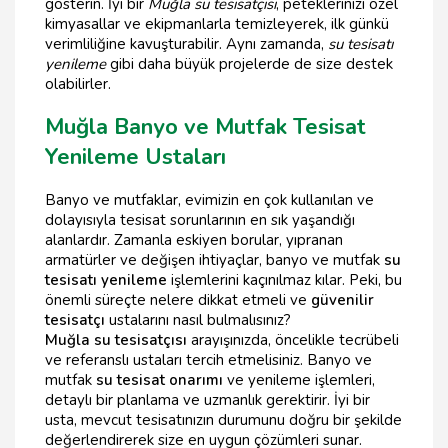
gösterin. İyi bir
Muğla su tesisatçısı
, peteklerinizi özel
kimyasallar ve ekipmanlarla temizleyerek, ilk günkü
verimliliğine kavuşturabilir. Aynı zamanda,
su tesisatı
yenileme
gibi daha büyük projelerde de size destek
olabilirler.
Muğla Banyo ve Mutfak Tesisat
Yenileme Ustaları
Banyo ve mutfaklar, evimizin en çok kullanılan ve
dolayısıyla tesisat sorunlarının en sık yaşandığı
alanlardır. Zamanla eskiyen borular, yıpranan
armatürler ve değişen ihtiyaçlar, banyo ve mutfak
su
tesisatı yenileme
işlemlerini kaçınılmaz kılar. Peki, bu
önemli süreçte nelere dikkat etmeli ve
güvenilir
tesisatçı
ustalarını nasıl bulmalısınız?
Muğla su tesisatçısı
arayışınızda, öncelikle tecrübeli
ve referanslı ustaları tercih etmelisiniz. Banyo ve
mutfak
su tesisat onarımı
ve yenileme işlemleri,
detaylı bir planlama ve uzmanlık gerektirir. İyi bir
usta, mevcut tesisatınızın durumunu doğru bir şekilde
değerlendirerek size en uygun çözümleri sunar.