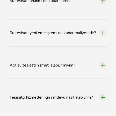
Su tesisatı onarımı ne kadar sürer?
Su tesisatı onarımı genellikle 1-3 saat arasında
tamamlanır.
Su tesisatı yenileme işlemi ne kadar maliyetlidir?
Su tesisatı yenileme maliyeti, projenin büyüklüğüne
göre değişiklik gösterir.
Acil su tesisatı hizmeti alabilir miyim?
Evet, birçok tesisatçı acil durumlar için 7/24 hizmet
vermektedir.
Tesisatçı hizmetleri için randevu nasıl alabilirim?
Tesisatçı hizmetleri için telefonla veya web sitesi