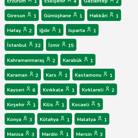
Erzurum
Eskişehir
Gaziantep
1
4
2
Giresun
Gümüşhane
Hakkâri
1
1
1
Hatay
Iğdır
Isparta
2
1
1
İstanbul
İzmir
32
15
Kahramanmaraş
Karabük
2
1
Karaman
Kars
Kastamonu
2
1
1
Kayseri
Kırıkkale
Kırklareli
6
1
2
Kırşehir
Kilis
Kocaeli
1
1
5
Konya
Kütahya
Malatya
3
1
1
Manisa
Mardin
Mersin
3
1
3