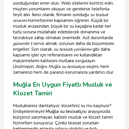
sunduğundan emin olun. Web sitelerini kontrol edin,
müşteri yorumlarını okuyun ve gerekirse telefonla
teyit alın. İkinci olarak, firmanın sunduğu
su tesisat
onarımı
hizmetlerinin kapsamını öğrenin. Küçük bir
musluk arızasından, büyük bir su kaçağına kadar her
türlü soruna müdahale edebilecek donanıma ve
tecrübeye sahip olmaları önemlidir. Acil durumlarda
güvenilir t
servis almak, sorunun daha da büyümesini
engeller. Son olarak,
su tesisatı yenileme
gibi daha
kapsamlı işler için referanslarını ve kullandıkları
malzemelerin kalitesini mutlaka sorgulayın.
Unutmayın, doğru
Muğla su tesisatçısı
seçimi, hem
zamanınızı hem de paranızı korumanıza yardımcı olur.
Muğla En Uygun Fiyatlı Musluk ve
Klozet Tamiri
Musluklarınız damlatıyor, klozetiniz su mu kaçırıyor?
Endişelenmeyin!
Muğla su tesisatçısı
arayışınızda,
bütçenizi sarsmayan, kaliteli musluk ve klozet tamiri
hizmetleri sunuyoruz. Çünkü tesisat sorunları
beklenmedik anlarda ortaya çıkabilir ve hızlı,