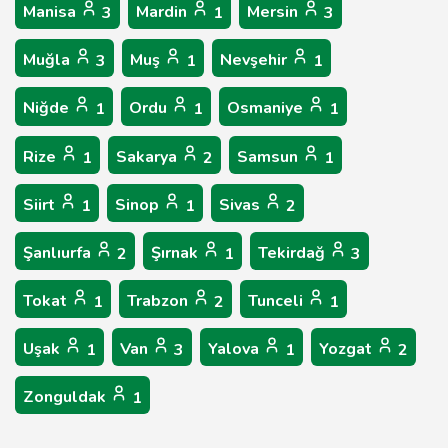
Manisa
Mardin
Mersin
3
1
3
Muğla
Muş
Nevşehir
3
1
1
Niğde
Ordu
Osmaniye
1
1
1
Rize
Sakarya
Samsun
1
2
1
Siirt
Sinop
Sivas
1
1
2
Şanlıurfa
Şırnak
Tekirdağ
2
1
3
Tokat
Trabzon
Tunceli
1
2
1
Uşak
Van
Yalova
Yozgat
1
3
1
2
Zonguldak
1