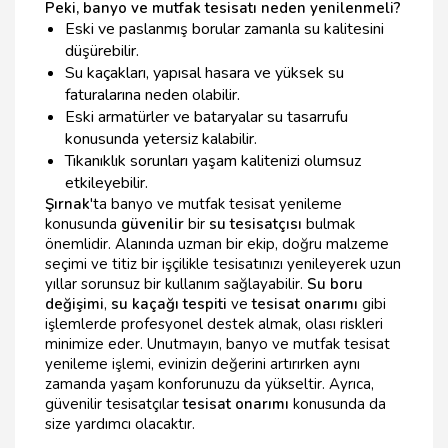
Peki, banyo ve mutfak tesisatı neden yenilenmeli?
Eski ve paslanmış borular zamanla su kalitesini
düşürebilir.
Su kaçakları, yapısal hasara ve yüksek su
faturalarına neden olabilir.
Eski armatürler ve bataryalar su tasarrufu
konusunda yetersiz kalabilir.
Tıkanıklık sorunları yaşam kalitenizi olumsuz
etkileyebilir.
Şırnak
'ta banyo ve mutfak tesisat yenileme
konusunda
güvenilir
bir
su tesisatçısı
bulmak
önemlidir. Alanında uzman bir ekip, doğru malzeme
seçimi ve titiz bir işçilikle tesisatınızı yenileyerek uzun
yıllar sorunsuz bir kullanım sağlayabilir.
Su boru
değişimi
,
su kaçağı tespiti
ve
tesisat onarımı
gibi
işlemlerde profesyonel destek almak, olası riskleri
minimize eder. Unutmayın, banyo ve mutfak tesisat
yenileme işlemi, evinizin değerini artırırken aynı
zamanda yaşam konforunuzu da yükseltir. Ayrıca,
güvenilir tesisatçılar
tesisat onarımı
konusunda da
size yardımcı olacaktır.