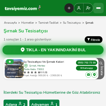
Tavsiyemiz Anasayfa
Anasayfa
>
Hizmetler
>
Tamirat-Tadilat
>
Su Tesisatçısı
>
Şırnak
Şırnak Su Tesisatçısı
1 sonuçtan 1 - 1 arası gösteriliyor.
Filtrele
TIKLA -
EN YAKININDAKİNİ BUL
Şırnak Su Tesisatçısı Ve Şırnak Kalorifer Tesisatçısı
0553 702 73 00
Şırnak, Merkez
İncele
Whatsapp
Posta Kodu: 73002
0.0 (0)
Fiyat Aralığı: 900,00 ₺ - 2.900,00 ₺
İllerdeki Su Tesisatçısı Hizmetlerine de Göz Atabilirsiniz
Adana
Adıyaman
2
1