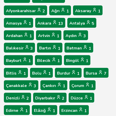
Afyonkarahisar
Ağrı
Aksaray
2
1
1
Amasya
Ankara
Antalya
1
13
5
Ardahan
Artvin
Aydın
1
1
3
Balıkesir
Bartın
Batman
3
1
1
Bayburt
Bilecik
Bingöl
1
1
1
Bitlis
Bolu
Burdur
Bursa
1
1
1
7
Çanakkale
Çankırı
Çorum
3
1
1
Denizli
Diyarbakır
Düzce
2
2
1
Edirne
Elâzığ
Erzincan
1
1
1