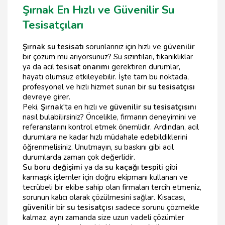
Şırnak En Hızlı ve Güvenilir Su
Tesisatçıları
Şırnak su tesisatı
sorunlarınız için hızlı ve
güvenilir
bir çözüm mü arıyorsunuz? Su sızıntıları, tıkanıklıklar
ya da acil
tesisat onarımı
gerektiren durumlar,
hayatı olumsuz etkileyebilir. İşte tam bu noktada,
profesyonel ve hızlı hizmet sunan bir
su tesisatçısı
devreye girer.
Peki,
Şırnak
'ta en hızlı ve
güvenilir su tesisatçısını
nasıl bulabilirsiniz? Öncelikle, firmanın deneyimini ve
referanslarını kontrol etmek önemlidir. Ardından, acil
durumlara ne kadar hızlı müdahale edebildiklerini
öğrenmelisiniz. Unutmayın, su baskını gibi acil
durumlarda zaman çok değerlidir.
Su boru değişimi
ya da
su kaçağı tespiti
gibi
karmaşık işlemler için doğru ekipmanı kullanan ve
tecrübeli bir ekibe sahip olan firmaları tercih etmeniz,
sorunun kalıcı olarak çözülmesini sağlar. Kısacası,
güvenilir
bir
su tesisatçısı
sadece sorunu çözmekle
kalmaz, aynı zamanda size uzun vadeli çözümler