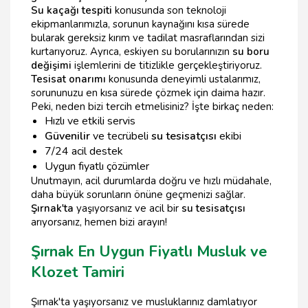
Su kaçağı tespiti
konusunda son teknoloji
ekipmanlarımızla, sorunun kaynağını kısa sürede
bularak gereksiz kırım ve tadilat masraflarından sizi
kurtarıyoruz. Ayrıca, eskiyen su borularınızın
su boru
değişimi
işlemlerini de titizlikle gerçekleştiriyoruz.
Tesisat onarımı
konusunda deneyimli ustalarımız,
sorununuzu en kısa sürede çözmek için daima hazır.
Peki, neden bizi tercih etmelisiniz? İşte birkaç neden:
Hızlı ve etkili servis
Güvenilir
ve tecrübeli
su tesisatçısı
ekibi
7/24 acil destek
Uygun fiyatlı çözümler
Unutmayın, acil durumlarda doğru ve hızlı müdahale,
daha büyük sorunların önüne geçmenizi sağlar.
Şırnak'ta
yaşıyorsanız ve acil bir
su tesisatçısı
arıyorsanız, hemen bizi arayın!
Şırnak En Uygun Fiyatlı Musluk ve
Klozet Tamiri
Şırnak'ta yaşıyorsanız ve musluklarınız damlatıyor