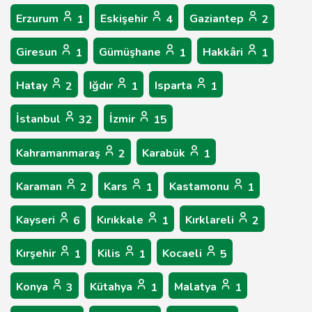
Erzurum
Eskişehir
Gaziantep
1
4
2
Giresun
Gümüşhane
Hakkâri
1
1
1
Hatay
Iğdır
Isparta
2
1
1
İstanbul
İzmir
32
15
Kahramanmaraş
Karabük
2
1
Karaman
Kars
Kastamonu
2
1
1
Kayseri
Kırıkkale
Kırklareli
6
1
2
Kırşehir
Kilis
Kocaeli
1
1
5
Konya
Kütahya
Malatya
3
1
1