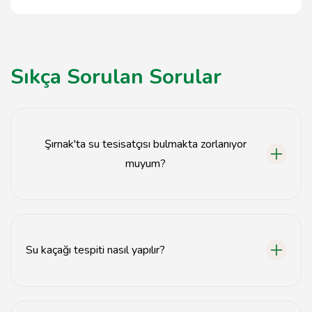
Sıkça Sorulan Sorular
Şırnak'ta su tesisatçısı bulmakta zorlanıyor
muyum?
Hayır, Şırnak'ta güvenilir su tesisatçıları mevcuttur.
Su kaçağı tespiti nasıl yapılır?
Su kaçağı tespiti, özel ekipmanlar kullanılarak yapılır ve
genellikle hızlı bir şekilde sonuç verir.