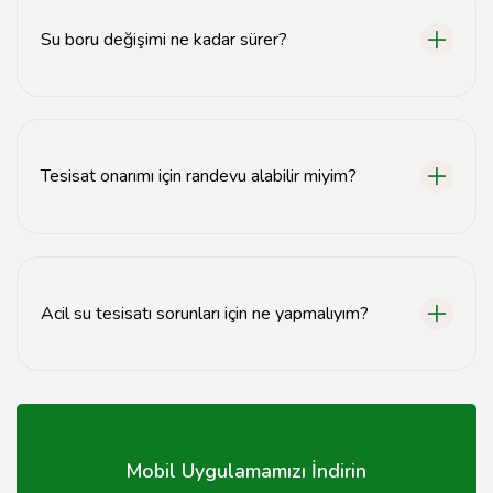
Su boru değişimi ne kadar sürer?
Su boru değişimi, sorunun büyüklüğüne bağlı olarak
genellikle 1-3 saat arasında tamamlanır.
Tesisat onarımı için randevu alabilir miyim?
Evet, tesisat onarımı için hemen randevu alabilirsiniz.
Acil su tesisatı sorunları için ne yapmalıyım?
Acil durumlarda, hemen bir tesisatçı ile iletişime
geçmelisiniz.
Mobil Uygulamamızı İndirin